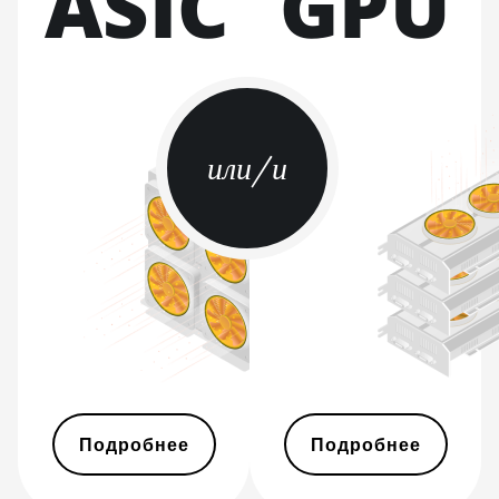
ASIC
GPU
BITMAIN AntMiner S21
XP Immersion (300Th)
BITMAIN AntMiner S21
XP+ Hyd (500Th)
BITMAIN AntMiner S21+
или/и
(216Th)
BITMAIN AntMiner S21+
Hyd (319Th)
BITMAIN AntMiner S21e
XP Hyd (430Th)
BITMAIN AntMiner S21e
XP Hyd 3U (860Th)
BITMAIN AntMiner S21j
XP Hyd (495Th/s)
Подробнее
Подробнее
BITMAIN AntMiner S9