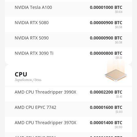
🇺🇾ㅤ UYU - $U
BITMAIN AntMiner K5
NVIDIA Tesla A100
0.00001000 BTC
$0.64
🇺🇿ㅤ UZS
BITMAIN AntMiner K7
NVIDIA RTX 5080
0.00000900 BTC
🏳ㅤ VES - Bs.S
BITMAIN AntMiner KA3
$0.58
🇻🇳ㅤ VND - ₫
BITMAIN AntMiner KS3
NVIDIA RTX 5090
0.00000900 BTC
$0.58
(8.3TH)
🇻🇺ㅤ VUV - Vt
NVIDIA RTX 3090 Ti
0.00000800 BTC
BITMAIN AntMiner KS3
🏳ㅤ WST - WS$
$0.51
(9.4TH)
🇨🇫ㅤ XAF - FCFA
CPU
BITMAIN AntMiner KS5
Заработок/день
🇦🇬ㅤ XCD - $
BITMAIN AntMiner KS5
Pro
AMD CPU Threadripper 3990X
0.00002200 BTC
🏳ㅤ XDR - SDR
$1.41
BITMAIN AntMiner KS7
🇨🇮ㅤ XOF - CFA
AMD CPU EPYC 7742
0.00001600 BTC
$1.03
BITMAIN AntMiner L11
🇵🇫ㅤ XPF - Fr
(20Gh)
AMD CPU Threadripper 3970X
0.00001400 BTC
🇾🇪ㅤ YER - YR
$0.90
BITMAIN AntMiner L11