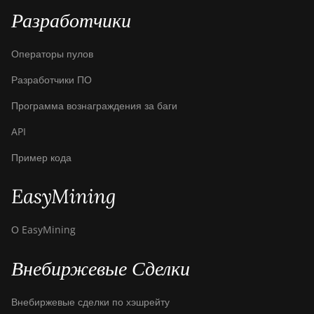
Bitdeer SealMiner A4
Разработчики
Ultra Hydro
Bitdeer SealMiner DL1
Операторы пулов
Air
Разработчики ПО
Bitdeer SealMiner DL1
Hydro
Программа вознаграждения за баги
Bitmain Antminer AL1
API
Canaan Avalon A15-
Пример кода
194T
Canaan Avalon A1566
EasyMining
Canaan Avalon A1566I
О EasyMining
Canaan Avalon A15XP-
206T
Внебиржевые Сделки
Canaan Avalon A16
(282Th)
Внебиржевые сделки по хэшрейту