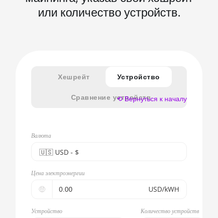
или количество устройств.
Хешрейт
Устройство
Сравнение устройств
⟲ Вернуться к началу
Валюта
🇺🇸ㅤ USD - $
🇪🇺ㅤ EUR - €
Цена электроэнергии
🇺🇸ㅤ USD - $
🤑
USD/kWH
🇨🇳ㅤ CNY - CN¥
Устройство
Количество устройств