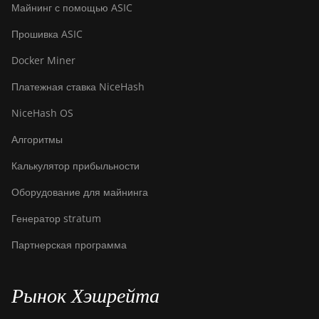
Майнинг с помощью ASIC
Hyd 2U (865Th/s)
Прошивка ASIC
BITMAIN Antminer T19
Hydro (145Th)
Docker Miner
BITMAIN Antminer T19
Платежная ставка NiceHash
Hydro (158Th)
NiceHash OS
BITMAIN Antminer T21
(190TH)
Алгоритмы
Baikal BK-G28
Калькулятор прибыльности
Baikal Giant X10
Оборудование для майнинга
Baikal Giant+
Генератор stratum
Bitdeer SealMiner A2
Партнерская программа
Bitdeer SealMiner A2
Hyd
Рынок Хэшрейта
Bitdeer SealMiner A2