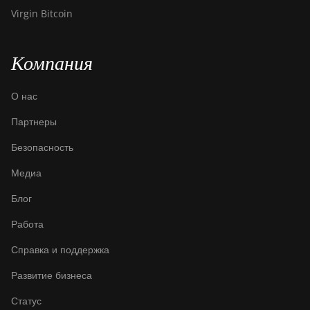
Canaan Avalon A16XP
Virgin Bitcoin
(300Th)
Canaan Avalon Made
Компания
A1346
Canaan Avalon Made
О нас
A1366
Партнеры
Canaan Avalon Made
A1446
Безопасность
Canaan Avalon Made
Медиа
A1466
Блог
Canaan Avalon Mini 3
Работа
Canaan Avalon Nano 3
Справка и поддержка
Canaan Avalon Nano 3S
Развитие бизнеса
Canaan Avalon Q
Статус