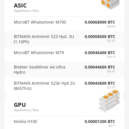
Auradine Teraflux
🇸🇾ㅤ SYP - SY£
ASIC
AH3880
Заработок/день
🇸🇿ㅤ SZL - L
Auradine Teraflux
MicroBT Whatsminer M79S
0.00068000 BTC
AI2500
🇹🇭ㅤ THB - ฿
$43.59
Auradine Teraflux
🇹🇭ㅤ TJS - ЅМ
BITMAIN Antminer S23 Hyd. 3U
0.00058500 BTC
AI3680
(1.16Ph)
$37.50
🏳ㅤ TMT - m
Auradine Teraflux
MicroBT Whatsminer M79
0.00046400 BTC
🇹🇳ㅤ TND - DT
AT1500
$29.74
🇹🇷ㅤ TRY - TL
Bitdeer SealMiner A4 Ultra
Auradine Teraflux
0.00044600 BTC
Hydro
$28.59
AT2880
🇹🇹ㅤ TTD - TT$
BITMAIN Antminer S23e Hyd 2U
0.00043600 BTC
BITFURY B8
🇹🇼ㅤ TWD - NT$
(865Th/s)
$27.95
BITMAIN AntMiner AL1
🇹🇿ㅤ TZS - TSh
(16.6Th)
GPU
🇺🇦ㅤ UAH - ₴
Заработок/день
BITMAIN AntMiner D3
🇺🇬ㅤ UGX - USh
Nvidia H100
0.00001200 BTC
BITMAIN AntMiner D5
$0.77