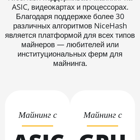
ASIC, видеокартах и процессорах.
Pro+ (120Th)
Благодаря поддержке более 30
BITMAIN AntMiner S19j
различных алгоритмов NiceHash
Pro++ (125Th)
является платформой для всех типов
BITMAIN AntMiner S21
майнеров — любителей или
(200Th)
институциональных ферм для
BITMAIN AntMiner S21
Hyd. (335Th)
майнинга.
BITMAIN AntMiner S21
Immersion (301Th)
BITMAIN AntMiner S21
Pro
BITMAIN AntMiner S21
Майнинг с
Майнинг с
XP (270Th)
BITMAIN AntMiner S21
XP Hyd (473Th)