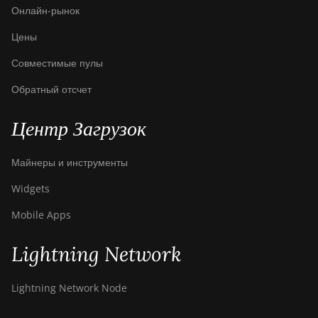
Pro Air
Онлайн-рынок
Bitdeer SealMiner A2
Цены
Pro Hyd
Совместимые пулы
Bitdeer SealMiner A3
Air
Обратный отсчет
Bitdeer SealMiner A3
Центр Загрузок
Hydro
Bitdeer SealMiner A3
Майнеры и инструменты
Pro Air
Widgets
Bitdeer SealMiner A3
Pro Hydro
Mobile Apps
Bitdeer SealMiner A4
Lightning Network
Pro Air
Bitdeer SealMiner A4
Lightning Network Node
Pro Hydro