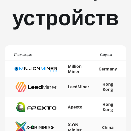
BITMAIN AntMiner S11
устройств
BITMAIN AntMiner S15
BITMAIN AntMiner S17
BITMAIN AntMiner S17
(53Th)
BITMAIN AntMiner S17
Поставщик
Страна
Pro
Million
Germany
BITMAIN AntMiner S17
Miner
Pro (50Th)
Hong
LeedMiner
BITMAIN AntMiner S17+
Kong
BITMAIN AntMiner S19
Hong
Apexto
BITMAIN AntMiner S19
Kong
Pro
X-ON
BITMAIN AntMiner S19
China
Mining