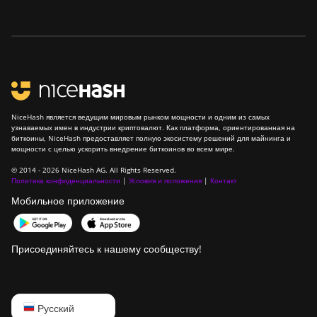
Canaan Avalon Q
Canaan AvalonMiner
1047
Canaan AvalonMiner
1066
Canaan Creative Avalon
NiceHash является ведущим мировым рынком мощности и одним из самых
1126 Pro
узнаваемых имен в индустрии криптовалют. Как платформа, ориентированная на
биткоины, NiceHash предоставляет полную экосистему решений для майнинга и
мощности с целью ускорить внедрение биткоинов во всем мире.
Canaan Creative Avalon
1146 Pro
© 2014 - 2026 NiceHash AG. All Rights Reserved.
Политика конфиденциальности
|
Условия и положения
|
Контакт
Canaan Creative Avalon
Мобильное приложение
1166 Pro
Canaan Creative Avalon
1246
Присоединяйтесь к нашему сообществу!
Canaan Creative Avalon
7
English
Русский
Canaan Creative Avalon