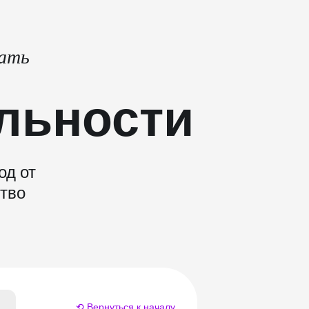
тать
льности
од от
ство
⟲ Вернуться к началу