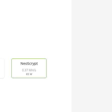
NeoScrypt
0.37 MH/s
65 W