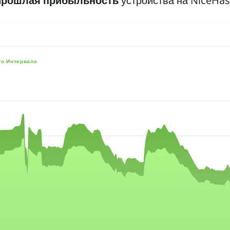
Прошлая прибыльность
устройства на NiceHa
го Интервала
e, and navigator-x-axis.
es, values, and navigator-y-axis.