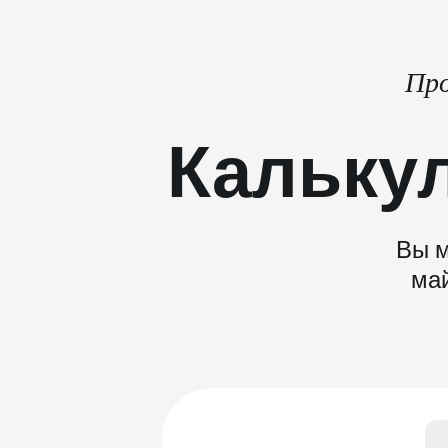
Про
Кальку
Вы м
май