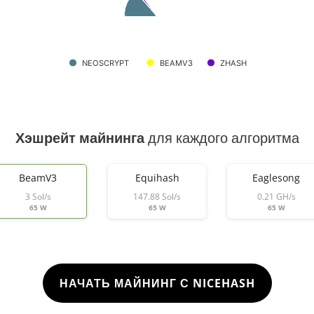
NEOSCRYPT
BEAMV3
ZHASH
Хэшрейт майнинга
для каждого алгоритма
BeamV3
Equihash
Eaglesong
3 Sol/s
147.88 Sol/s
0.21 GH/s
65 W
65 W
65 W
НАЧАТЬ МАЙНИНГ С NICEHASH