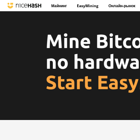
Майнинг
EasyMining
Онлайн-рынок