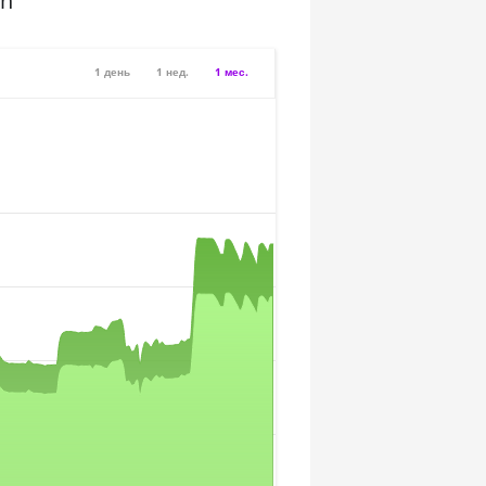
sh
1 день
1 нед.
1 мес.