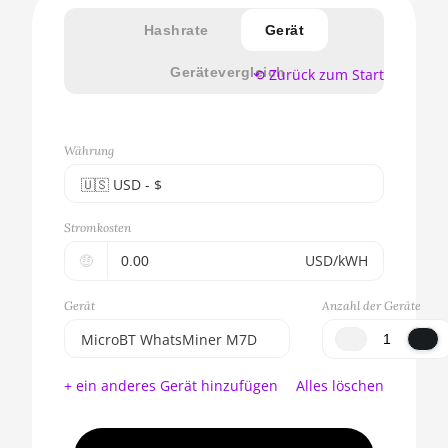
Hashrate
Gerät
Gerätevergleich
⟲ Zurück zum Start
Währung
🇺🇸ㅤ USD - $
🇪🇺ㅤ EUR - €
Stromkosten
🇺🇸ㅤ USD - $
🤑
USD/kWH
🇨🇳ㅤ CNY - CN¥
Gerät
Anzahl der Geräte
🇬🇧ㅤ GBP - £
MicroBT WhatsMiner M7D
🇷🇺ㅤ RUB
BITMAIN AntMiner S17e
+ ein anderes Gerät hinzufügen
Alles löschen
(64Th)
- - -
AMD CPU EPYC 7302
🇦🇪ㅤ AED