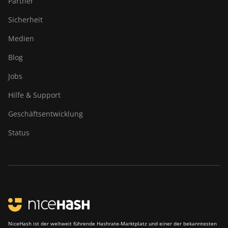
Partner
Canaan Avalon Q
Sicherheit
Canaan Avalon Q
Medien
Canaan AvalonMiner 1047
Blog
Canaan AvalonMiner 1066
Jobs
Canaan Creative Avalon
1126 Pro
Hilfe & Support
Canaan Creative Avalon
Geschäftsentwicklung
1146 Pro
Status
Canaan Creative Avalon
1166 Pro
Canaan Creative Avalon
1246
Canaan Creative Avalon 7
Canaan Creative Avalon 921
NiceHash ist der weltweit führende Hashrate-Marktplatz und einer der bekanntesten