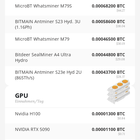
🇴🇲ㅤ OMR
AMD RX Vega 56
MicroBT Whatsminer M79S
0.00068200 BTC
$44.27
🇵🇦ㅤ PAB - B/.
AMD RX Vega 64
BITMAIN Antminer S23 Hyd. 3U
0.00058600 BTC
🇵🇪ㅤ PEN - S/.
(1.16Ph)
$38.04
AMD Radeon Pro VII
🏳ㅤ PGK - K
MicroBT Whatsminer M79
0.00046500 BTC
AMD Radeon VII
$30.19
🇵🇭ㅤ PHP - ₱
AMD Vega Frontier Edition
Bitdeer SealMiner A4 Ultra
0.00044800 BTC
🇵🇰ㅤ PKR - PKRs
Hydro
$29.08
Auradine Teraflux AH3880
🇵🇱ㅤ PLN - zł
BITMAIN Antminer S23e Hyd 2U
0.00043700 BTC
Auradine Teraflux AI2500
(865Th/s)
$28.37
🇵🇾ㅤ PYG - ₲
Auradine Teraflux AI3680
🇶🇦ㅤ QAR - QR
GPU
Auradine Teraflux AT1500
Einnahmen/Tag
🇷🇴ㅤ RON
Auradine Teraflux AT2880
Nvidia H100
0.00001300 BTC
🇷🇸ㅤ RSD - din.
$0.84
BITFURY B8
🇸🇦ㅤ SAR - SR
NVIDIA RTX 5090
0.00001100 BTC
BITMAIN AntMiner AL1
$0.71
🇸🇧ㅤ SBD - $
(16.6Th)