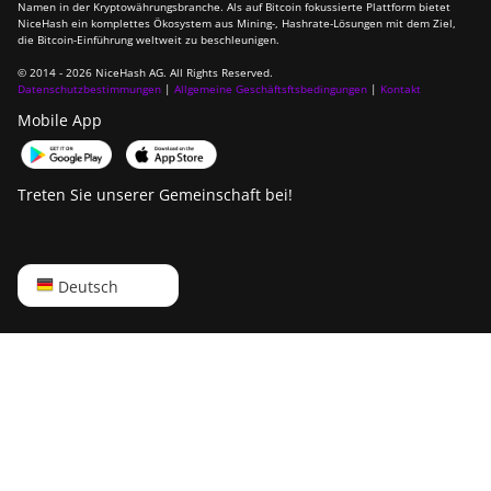
Namen in der Kryptowährungsbranche. Als auf Bitcoin fokussierte Plattform bietet
DesiweMiner K10Pro
NiceHash ein komplettes Ökosystem aus Mining-, Hashrate-Lösungen mit dem Ziel,
die Bitcoin-Einführung weltweit zu beschleunigen.
DesiweMiner K10Ultra
© 2014 - 2026 NiceHash AG. All Rights Reserved.
Datenschutzbestimmungen
|
Allgemeine Geschäftsftsbedingungen
|
Kontakt
DesiweMiner K9S
Mobile App
Ebang Ebit E12
Ebang Ebit E12+
Treten Sie unserer Gemeinschaft bei!
ElphaPex DG 1
ElphaPex DG 1 Lite
English
Deutsch
ElphaPex DG 1+
Русский
ElphaPex DG 1S
中文
ElphaPex DG Home 1
Deutsch
ElphaPex DG Hydro 1
Português
ElphaPex DG2
Español