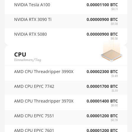
NVIDIA Tesla A100
0.00001100 BTC
🏳ㅤ SCR - SR
BITMAIN AntMiner D3
$0.71
NVIDIA RTX 3090 Ti
0.00000900 BTC
🇸🇩ㅤ SDG
BITMAIN AntMiner D5
$0.58
🇸🇪ㅤ SEK
BITMAIN AntMiner K5
NVIDIA RTX 5080
0.00000900 BTC
$0.58
🇸🇬ㅤ SGD - S$
BITMAIN AntMiner K7
CPU
🏳ㅤ SHP - £
BITMAIN AntMiner KA3
Einnahmen/Tag
🇸🇱ㅤ SLL - Le
BITMAIN AntMiner KS3
(8.3TH)
AMD CPU Threadripper 3990X
0.00002300 BTC
🇸🇴ㅤ SOS - Ssh
$1.49
BITMAIN AntMiner KS3
AMD CPU EPYC 7742
🏳ㅤ SRD - $
0.00001700 BTC
(9.4TH)
$1.10
🇸🇾ㅤ SYP - SY£
BITMAIN AntMiner KS5
AMD CPU Threadripper 3970X
0.00001400 BTC
$0.91
🇸🇿ㅤ SZL - L
BITMAIN AntMiner KS5 Pro
AMD CPU EPYC 7551
0.00001200 BTC
🇹🇭ㅤ THB - ฿
BITMAIN AntMiner KS7
$0.78
🇹🇭ㅤ TJS - ЅМ
AMD CPU EPYC 7601
0.00001200 BTC
BITMAIN AntMiner L11