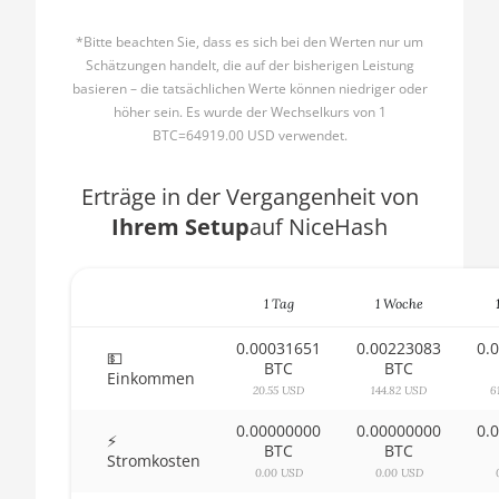
AMD CPU Ryzen 5 2600X
🇧🇬ㅤ BGN
*Bitte beachten Sie, dass es sich bei den Werten nur um
AMD CPU Ryzen 5 3500X
Schätzungen handelt, die auf der bisherigen Leistung
🇧🇭ㅤ BHD - BD
basieren – die tatsächlichen Werte können niedriger oder
AMD CPU Ryzen 5 3600
höher sein. Es wurde der Wechselkurs von 1
🇧🇮ㅤ BIF - FBu
BTC=64919.00 USD verwendet.
AMD CPU Ryzen 5 3600X
🇧🇲ㅤ BMD - $
AMD CPU Ryzen 5 3600XT
Erträge in der Vergangenheit von
🇧🇳ㅤ BND - BN$
Ihrem Setup
auf NiceHash
AMD CPU Ryzen 5 5600X
🇧🇴ㅤ BOB - Bs
AMD CPU Ryzen 5 7600X
🇧🇷ㅤ BRL - R$
1 Tag
1 Woche
AMD CPU Ryzen 7 1700
🏳ㅤ BSD - B$
0.00031651
0.00223083
0.
AMD CPU Ryzen 7 1700X
💵
🇧🇹ㅤ BTN - Nu.
BTC
BTC
Einkommen
AMD CPU Ryzen 7 1800X
20.55 USD
144.82 USD
6
🇧🇼ㅤ BWP
0.00000000
0.00000000
0.
AMD CPU Ryzen 7 2700
⚡
🇧🇾ㅤ BYN
BTC
BTC
Stromkosten
AMD CPU Ryzen 7 2700X
0.00 USD
0.00 USD
🇧🇿ㅤ BZD - BZ$