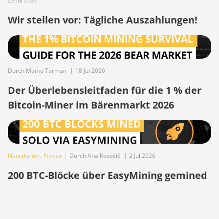
23 Jul 2026
BITMAIN AntMiner Z15e
Wir stellen vor: Tägliche Auszahlungen!
BITMAIN AntMiner Z15j
BITMAIN Antminer S19 Hyd.
(152Th)
Durch Marko Tarman
|
18 Jul 2026
BITMAIN Antminer S19
Der Überlebensleitfaden für die 1 % der
Hydro (158Th)
Bitcoin-Miner im Bärenmarkt 2026
BITMAIN Antminer S19 XP
Hyd (255Th)
BITMAIN Antminer S19j
(100TH)
Neuigkeiten
,
Presse
|
Durch Ana Kovačič
|
2 Jul 2026
BITMAIN Antminer S19j
200 BTC-Blöcke über EasyMining gemined
(90Th)
BITMAIN Antminer S19j Pro
(96Th)