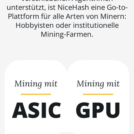
unterstützt, ist NiceHash eine Go-to-
BITMAIN AntMiner S19j
Plattform für alle Arten von Minern:
Pro++ (125Th)
Hobbyisten oder institutionelle
BITMAIN AntMiner S21
(200Th)
Mining-Farmen.
BITMAIN AntMiner S21 Hyd.
(335Th)
BITMAIN AntMiner S21
Immersion (301Th)
BITMAIN AntMiner S21 Pro
Mining mit
Mining mit
BITMAIN AntMiner S21 XP
(270Th)
ASIC
GPU
BITMAIN AntMiner S21 XP
Hyd (473Th)
BITMAIN AntMiner S21 XP
Immersion (300Th)