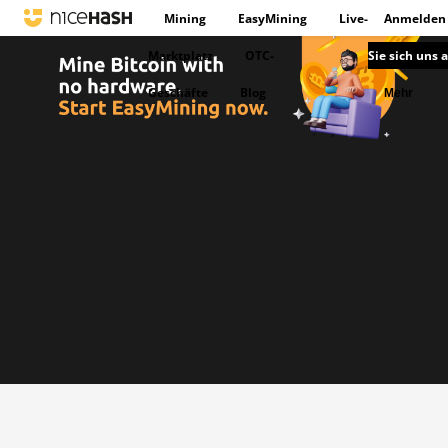
Mining
EasyMining
Live-
Anmelden
Marktplatz
OTC-
Sie sich uns 
Geschäfte
Blog
Mehr