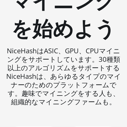
マイニング
BITMAIN AntMiner S19 Pro+
Hyd. (191Th)
を始めよう
BITMAIN AntMiner S19 XP
(140Th)
BITMAIN AntMiner S19 XP
Hyd 3U (512Th)
NiceHashはASIC、GPU、CPUマイニ
ングをサポートしています。30種類
BITMAIN AntMiner S19 XP+
Hyd (279Th)
以上のアルゴリズムをサポートする
NiceHashは、あらゆるタイプのマイ
BITMAIN AntMiner S19j Pro
(100Th)
ナーのためのプラットフォームで
す。趣味でマイニングをする人も、
BITMAIN AntMiner S19j Pro
(104Th)
組織的なマイニングファームも。
BITMAIN AntMiner S19j Pro+
(120Th)
BITMAIN AntMiner S19j