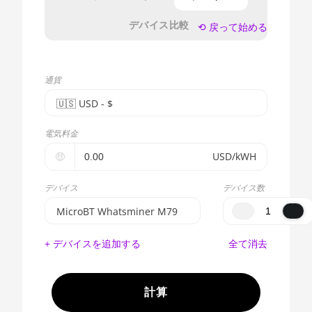
デバイス比較
⟲ 戻って始める
通貨
🇺🇸ㅤ USD - $
🇪🇺ㅤ EUR - €
電気料金
🇺🇸ㅤ USD - $
🤑
USD/kWH
🇨🇳ㅤ CNY - CN¥
デバイス
デバイス数
🇬🇧ㅤ GBP - £
MicroBT Whatsminer M79
🇷🇺ㅤ RUB
BITMAIN AntMiner S17e
+ デバイスを追加する
全て消去
(64Th)
- - -
AMD CPU EPYC 7302
🇦🇪ㅤ AED
計算
AMD CPU EPYC 7352
🇦🇫ㅤ AFN - Af