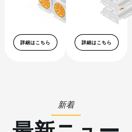
Hyd (500Th)
BITMAIN AntMiner S21+
(216Th)
BITMAIN AntMiner S21+ Hyd
(319Th)
詳細はこちら
詳細はこちら
BITMAIN AntMiner S21e XP
Hyd (430Th)
BITMAIN AntMiner S21e XP
Hyd 3U (860Th)
BITMAIN AntMiner S21j XP
Hyd (495Th/s)
BITMAIN AntMiner S9
新着
BITMAIN AntMiner S9 SE
最新ニュー
BITMAIN AntMiner S9i
BITMAIN AntMiner S9j