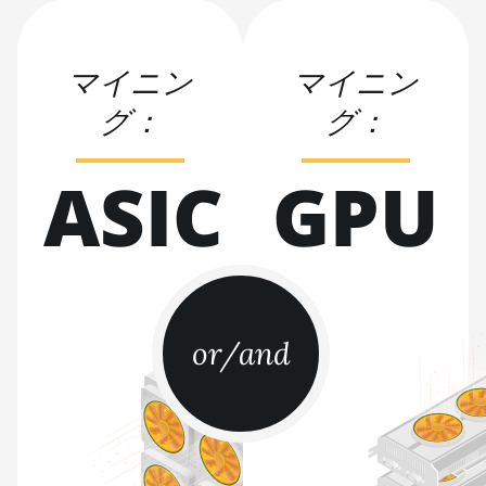
Pro++ (125Th)
BITMAIN AntMiner S21
マイニン
マイニン
(200Th)
グ：
グ：
BITMAIN AntMiner S21 Hyd.
(335Th)
ASIC
GPU
BITMAIN AntMiner S21
Immersion (301Th)
BITMAIN AntMiner S21 Pro
BITMAIN AntMiner S21 XP
(270Th)
BITMAIN AntMiner S21 XP
or/and
Hyd (473Th)
BITMAIN AntMiner S21 XP
Immersion (300Th)
BITMAIN AntMiner S21 XP+