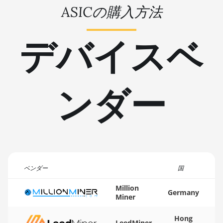
ASICの購入方法
BITMAIN AntMiner L11 Hyd.
🇹🇳ㅤ TND - DT
2U (33Gh)
🇹🇷ㅤ TRY - TL
デバイスベ
BITMAIN AntMiner L11 Hyd.
6U (33Gh)
🇹🇹ㅤ TTD - TT$
BITMAIN AntMiner L11 Pro
🇹🇼ㅤ TWD - NT$
(21Gh)
ンダー
🇹🇿ㅤ TZS - TSh
BITMAIN AntMiner L3 ++
🇺🇦ㅤ UAH - ₴
BITMAIN AntMiner L3+
🇺🇬ㅤ UGX - USh
BITMAIN AntMiner L7
🇺🇾ㅤ UYU - $U
BITMAIN AntMiner L9 (16Gh)
🇺🇿ㅤ UZS
ベンダー
国
BITMAIN AntMiner L9 (17Gh)
🏳ㅤ VES - Bs.S
Million
BITMAIN AntMiner L9 Hyd
Germany
Miner
2U (27Gh)
🇻🇳ㅤ VND - ₫
BITMAIN AntMiner S11
🇻🇺ㅤ VUV - Vt
Hong
LeedMiner