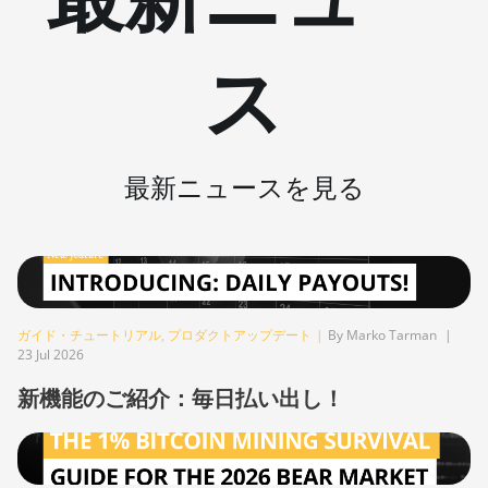
BITMAIN AntMiner S9k
ス
BITMAIN AntMiner T15
BITMAIN AntMiner T17
BITMAIN AntMiner T17+
最新ニュースを見る
BITMAIN AntMiner T17e
BITMAIN AntMiner T9+
BITMAIN AntMiner Z11
BITMAIN AntMiner Z11e
ガイド・チュートリアル
,
プロダクトアップデート
|
By Marko Tarman
|
23 Jul 2026
BITMAIN AntMiner Z11j
新機能のご紹介：毎日払い出し！
BITMAIN AntMiner Z15
BITMAIN AntMiner Z15 Pro
BITMAIN AntMiner Z15e