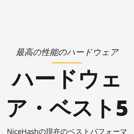
🇱🇷ㅤ LRD - $
AMD RX 580 8GB
🏳ㅤ LSL - M
AMD RX 590 8GB
🇱🇹ㅤ LTL - Lt
AMD RX 6500 XT 4GB
🇱🇻ㅤ LVL - Ls
AMD RX 6600 8GB
🇱🇾ㅤ LYD - LD
最高の性能のハードウェア
AMD RX 6600 XT 8GB
🇲🇦ㅤ MAD
AMD RX 6650 XT
ハードウェ
🇲🇩ㅤ MDL
AMD RX 6700 10GB
🇲🇬ㅤ MGA
AMD RX 6700 XT 12GB
🇲🇰ㅤ MKD
ア・ベスト5
AMD RX 6750 XT 12GB
🇲🇲ㅤ MMK
AMD RX 6800 16GB
🏳ㅤ MNT - ₮
AMD RX 6800 XT 16GB
🇲🇴ㅤ MOP - MOP$
NiceHashの現在のベストパフォーマ
AMD RX 6900 XT 16GB