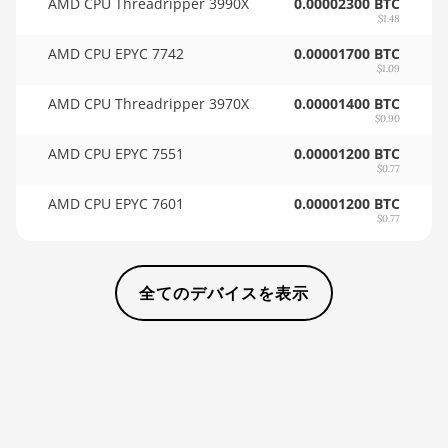
AMD CPU Threadripper 3990X
0.00002300 BTC
$1.48
🇸🇩ㅤ SDG
BITMAIN AntMiner D5
AMD CPU EPYC 7742
0.00001700 BTC
🇸🇪ㅤ SEK
BITMAIN AntMiner K5
$1.09
AMD CPU Threadripper 3970X
0.00001400 BTC
🇸🇬ㅤ SGD - S$
BITMAIN AntMiner K7
$0.90
🏳ㅤ SHP - £
BITMAIN AntMiner KA3
AMD CPU EPYC 7551
0.00001200 BTC
$0.77
🇸🇱ㅤ SLL - Le
BITMAIN AntMiner KS3
AMD CPU EPYC 7601
(8.3TH)
0.00001200 BTC
🇸🇴ㅤ SOS - Ssh
$0.77
BITMAIN AntMiner KS3
🏳ㅤ SRD - $
(9.4TH)
全てのデバイスを表示
🇸🇾ㅤ SYP - SY£
BITMAIN AntMiner KS5
🇸🇿ㅤ SZL - L
BITMAIN AntMiner KS5 Pro
🇹🇭ㅤ THB - ฿
BITMAIN AntMiner KS7
🇹🇭ㅤ TJS - ЅМ
BITMAIN AntMiner L11
(20Gh)
🏳ㅤ TMT - m