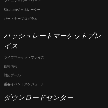
マイニングハードウェア
Hydro (158Th)
Stratumジェネレーター
BITMAIN Antminer T21
(190TH)
パートナープログラム
Baikal BK-G28
Baikal Giant X10
ハッシュレートマーケットプレ
Baikal Giant+
イス
Bitdeer SealMiner A2
ライブマーケットプレイス
Bitdeer SealMiner A2 Hyd
価格情報
Bitdeer SealMiner A2 Pro Air
対応プール
Bitdeer SealMiner A2 Pro
Hyd
重要イベントスケジュール
Bitdeer SealMiner A3 Air
ダウンロードセンター
Bitdeer SealMiner A3 Hydro