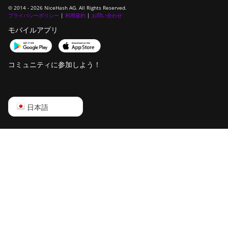
© 2014 - 2026 NiceHash AG. All Rights Reserved.
プライバシーポリシー
DesiweMiner K10Ultra
|
利用規約
|
お問い合わせ
モバイルアプリ
DesiweMiner K9S
Ebang Ebit E12
コミュニティに参加しよう！
Ebang Ebit E12+
ElphaPex DG 1
English
日本語
ElphaPex DG 1 Lite
Русский
ElphaPex DG 1+
中文
ElphaPex DG 1S
Deutsch
ElphaPex DG Home 1
Português
ElphaPex DG Hydro 1
Español
ElphaPex DG2
Français
ElphaPex DG2+