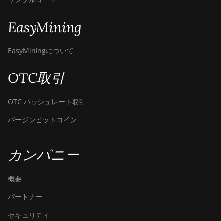
Canaan Avalon A1566I
EasyMining
Canaan Avalon A15XP-206T
Canaan Avalon A16 (282Th)
EasyMiningについて
Canaan Avalon A16XP
(300Th)
OTC取引
Canaan Avalon Made A1346
OTC ハッシュレート取引
Canaan Avalon Made A1366
バージンビットコイン
Canaan Avalon Made A1446
Canaan Avalon Made A1466
カンパニー
Canaan Avalon Mini 3
概要
Canaan Avalon Nano 3
パートナー
Canaan Avalon Nano 3S
セキュリティ
Canaan Avalon Q