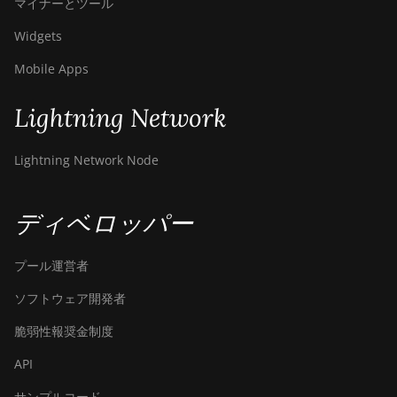
マイナーとツール
Bitdeer SealMiner A3 Pro Air
Widgets
Bitdeer SealMiner A3 Pro
Hydro
Mobile Apps
Bitdeer SealMiner A4 Pro Air
Lightning Network
Bitdeer SealMiner A4 Pro
Hydro
Lightning Network Node
Bitdeer SealMiner A4 Ultra
Hydro
ディベロッパー
Bitdeer SealMiner DL1 Air
Bitdeer SealMiner DL1
プール運営者
Hydro
ソフトウェア開発者
Bitmain Antminer AL1
脆弱性報奨金制度
Canaan Avalon A15-194T
API
Canaan Avalon A1566
サンプルコード