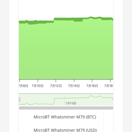
Chart
AMD CPU Ryzen 9 7950X
🇪🇬ㅤ EGP
AMD CPU Threadripper
🇪🇷ㅤ ERN - Nfk
Combination chart with 3 data series.
1900X
The chart has 2 X axes displaying Time, and navigator-x-a
🇪🇹ㅤ ETB - Br
AMD CPU Threadripper
The chart has 3 Y axes displaying values, values, and navi
1920X
🏳ㅤ FJD - FJ$
AMD CPU Threadripper
🇫🇰ㅤ FKP - £
1950X
🇬🇪ㅤ GEL
AMD CPU Threadripper
🇬🇭ㅤ GHS - GH₵
2920X
🇬🇮ㅤ GIP - £
AMD CPU Threadripper
7月8日
7月10日
7月12日
7月14日
7月16日
7月18日
7月2
2950X
🏳ㅤ GMD - D
AMD CPU Threadripper
🇬🇳ㅤ GNF - FG
7月13日
7月13日
7
7
2970WX
🇬🇹ㅤ GTQ
End of interactive chart.
MicroBT Whatsminer M79 (BTC)
AMD CPU Threadripper
2990WX
🏳ㅤ GYD - GY$
MicroBT Whatsminer M79 (USD)