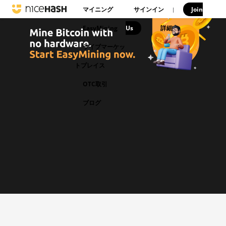
マイニング
サインイン
Join
|
EasyMining
Us
|
詳細
ライブマーケッ
トプレイス
OTC取引
ブログ