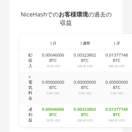
AMD CPU Ryzen 5 3500X
🇧🇭ㅤ BHD - BD
NiceHashでの
お客様環境
の過去の
AMD CPU Ryzen 5 3600
🇧🇮ㅤ BIF - FBu
収益
AMD CPU Ryzen 5 3600X
🇧🇲ㅤ BMD - $
AMD CPU Ryzen 5 3600XT
🇧🇳ㅤ BND - BN$
1 日
1 週間
1 月
AMD CPU Ryzen 5 5600X
🇧🇴ㅤ BOB - Bs
💵
0.00046006
0.00323802
0.01377748
収
BTC
BTC
BTC
AMD CPU Ryzen 5 7600X
🇧🇷ㅤ BRL - R$
入
29.59 USD
208.30 USD
886.28 USD
AMD CPU Ryzen 7 1700
🏳ㅤ BSD - B$
⚡
電
0.00000000
0.00000000
0.00000000
AMD CPU Ryzen 7 1700X
🇧🇹ㅤ BTN - Nu.
気
BTC
BTC
BTC
料
AMD CPU Ryzen 7 1800X
0.00 USD
0.00 USD
0.00 USD
🇧🇼ㅤ BWP
金
AMD CPU Ryzen 7 2700
🇧🇾ㅤ BYN
💰
0.00046006
0.00323802
0.01377748
利
BTC
BTC
BTC
AMD CPU Ryzen 7 2700X
🇧🇿ㅤ BZD - BZ$
益
29.59 USD
208.30 USD
886.28 USD
AMD CPU Ryzen 7 3700X
🇨🇦ㅤ CAD - CA$