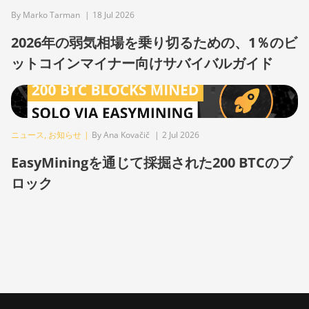
By Marko Tarman
|
18 Jul 2026
BITMAIN AntMiner Z15j
2026年の弱気相場を乗り切るための、1％のビ
BITMAIN Antminer S19 Hyd.
(152Th)
ットコインマイナー向けサバイバルガイド
BITMAIN Antminer S19
Hydro (158Th)
BITMAIN Antminer S19 XP
ニュース
,
お知らせ
|
By Ana Kovačič
|
2 Jul 2026
Hyd (255Th)
EasyMiningを通じて採掘された200 BTCのブ
BITMAIN Antminer S19j
(100TH)
ロック
BITMAIN Antminer S19j
(90Th)
BITMAIN Antminer S19j Pro
(96Th)
BITMAIN Antminer S19j XP
(151TH)