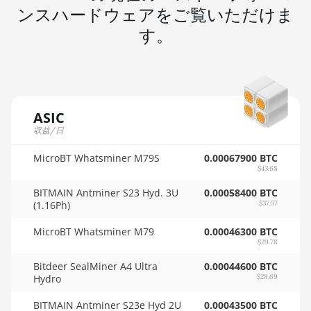
🇲🇺ㅤ MUR - MURs
ンスハードウェアをご覧いただけま
AMD RX 6950 XT
🏳ㅤ MVR - Rf
す。
AMD RX 7600
🇲🇼ㅤ MWK - MK
AMD RX 7600 XT
🇲🇽ㅤ MXN - MX$
AMD RX 7700 XT
🇲🇾ㅤ MYR - RM
ASIC
AMD RX 7800 XT
収益/日
🇳🇦ㅤ NAD - N$
AMD RX 7900 GRE
MicroBT Whatsminer M79S
🇳🇬ㅤ NGN - ₦
0.00067900 BTC
AMD RX 7900 XT 20GB
$43.68
🇳🇮ㅤ NIO - C$
BITMAIN Antminer S23 Hyd. 3U
0.00058400 BTC
AMD RX 7900 XTX 24GB
(1.16Ph)
$37.57
🇳🇴ㅤ NOK - Nkr
AMD RX 9070
MicroBT Whatsminer M79
0.00046300 BTC
🇳🇵ㅤ NPR - NPRs
$29.78
AMD RX 9070 GRE
🇳🇿ㅤ NZD - NZ$
Bitdeer SealMiner A4 Ultra
0.00044600 BTC
AMD RX 9070 XT
Hydro
$28.69
🇴🇲ㅤ OMR
AMD RX Vega 56
BITMAIN Antminer S23e Hyd 2U
0.00043500 BTC