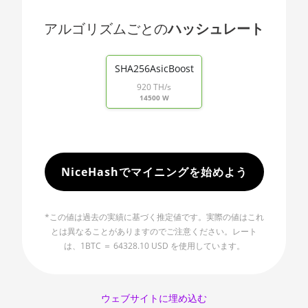
🇯🇵ㅤ JPY - ¥
AMD RX 480 8GB
アルゴリズムごとの
ハッシュレート
🏳ㅤ KGS - сом
AMD RX 550 4GB
End of interactive chart.
🇰🇭ㅤ KHR
SHA256AsicBoost
AMD RX 5500 XT 4GB
🇰🇲ㅤ KMF - CF
920 TH/s
AMD RX 5500 XT 8GB
14500 W
🏳ㅤ KPW - W
AMD RX 5600
🇰🇷ㅤ KRW - ₩
AMD RX 5600 XT 6GB
🇰🇼ㅤ KWD - KD
NiceHashでマイニングを始めよう
AMD RX 570 16GB
🇰🇾ㅤ KYD - $
AMD RX 570 4GB
🇰🇿ㅤ KZT
*この値は過去の実績に基づく推定値です。実際の値はこれ
AMD RX 570 8GB
とは異なることがありますのでご注意ください。レート
🇱🇦ㅤ LAK - ₭
は、1BTC ＝ 64328.10 USD を使用しています。
AMD RX 5700 8GB
🇱🇧ㅤ LBP - LB£
AMD RX 5700 XT 8GB
🇱🇰ㅤ LKR - SLRs
ウェブサイトに埋め込む
AMD RX 580 4GB