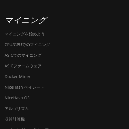
BITMAIN Antminer S19k Pro
(120Th)
マイニング
BITMAIN Antminer S23
(580Th)
マイニングを始めよう
BITMAIN Antminer S23 Hyd.
CPU/GPUでのマイニング
(580Th)
ASICでのマイニング
BITMAIN Antminer S23 Hyd.
3U (1.16Ph)
ASICファームウェア
BITMAIN Antminer S23 Imm.
Docker Miner
(442Th)
NiceHash ペイレート
BITMAIN Antminer S23e Hyd
2U (865Th/s)
NiceHash OS
BITMAIN Antminer T19
アルゴリズム
Hydro (145Th)
収益計算機
BITMAIN Antminer T19