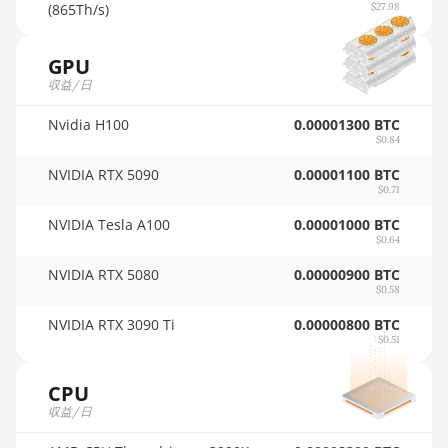
🇵🇦ㅤ PAB - B/.
(865Th/s)
$27.98
AMD RX Vega 64
🇵🇪ㅤ PEN - S/.
AMD Radeon Pro VII
GPU
🏳ㅤ PGK - K
収益/日
AMD Radeon VII
🇵🇭ㅤ PHP - ₱
Nvidia H100
0.00001300 BTC
AMD Vega Frontier Edition
$0.84
🇵🇰ㅤ PKR - PKRs
Auradine Teraflux AH3880
NVIDIA RTX 5090
0.00001100 BTC
🇵🇱ㅤ PLN - zł
$0.71
Auradine Teraflux AI2500
🇵🇾ㅤ PYG - ₲
NVIDIA Tesla A100
0.00001000 BTC
Auradine Teraflux AI3680
$0.64
🇶🇦ㅤ QAR - QR
NVIDIA RTX 5080
0.00000900 BTC
Auradine Teraflux AT1500
$0.58
🇷🇴ㅤ RON
Auradine Teraflux AT2880
NVIDIA RTX 3090 Ti
0.00000800 BTC
🇷🇸ㅤ RSD - din.
$0.51
BITFURY B8
🇸🇦ㅤ SAR - SR
BITMAIN AntMiner AL1
CPU
🇸🇧ㅤ SBD - $
(16.6Th)
収益/日
🏳ㅤ SCR - SR
BITMAIN AntMiner D3