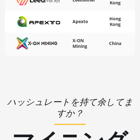
Kong
BITMAIN AntMiner S15
🏳ㅤ WST - WS$
Hong
BITMAIN AntMiner S17
🇨🇫ㅤ XAF - FCFA
Apexto
Kong
BITMAIN AntMiner S17
🇦🇬ㅤ XCD - $
(53Th)
X-ON
🏳ㅤ XDR - SDR
China
Mining
BITMAIN AntMiner S17 Pro
🇨🇮ㅤ XOF - CFA
BITMAIN AntMiner S17 Pro
🇵🇫ㅤ XPF - Fr
(50Th)
🇾🇪ㅤ YER - YR
BITMAIN AntMiner S17+
🇿🇦ㅤ ZAR - R
BITMAIN AntMiner S19
ハッシュレートを持て余してま
🇿🇲ㅤ ZMK - ZK
BITMAIN AntMiner S19 Pro
すか？
BITMAIN AntMiner S19 Pro
Hyd. (184Th)
BITMAIN AntMiner S19 Pro+
Hyd (198Th)