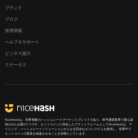
ブランド
Canaan Avalon Q
ブログ
Canaan AvalonMiner 1047
採用情報
Canaan AvalonMiner 1066
ヘルプ＆サポート
Canaan Creative Avalon
1126 Pro
ビジネス協力
Canaan Creative Avalon
ステータス
1146 Pro
Canaan Creative Avalon
1166 Pro
Canaan Creative Avalon
1246
Canaan Creative Avalon 7
NiceHashは、世界有数のハッシュレートマーケットプレイスであり、暗号通貨業界で最も認
知された企業の1つです。ビットコインに特化したプラットフォームとしてNiceHashは、マ
Canaan Creative Avalon 921
イニング、ハッシュレートソリューションからなる完全なエコシステムを提供し、世界中で
ビットコインの普及を加速させることを目標としています。
DesiweMiner K10Pro