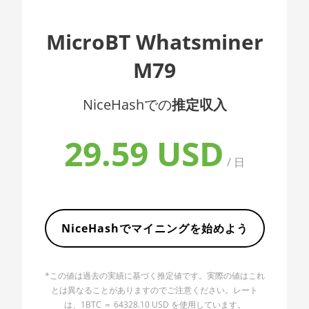
AMD CPU EPYC 7402
🇦🇱ㅤ ALL
MicroBT Whatsminer
AMD CPU EPYC 7402P
🇦🇲ㅤ AMD
M79
AMD CPU EPYC 7551
🇧🇶ㅤ ANG - ƒ
AMD CPU EPYC 7601
🇦🇴ㅤ AOA - Kz
NiceHashでの
推定収入
AMD CPU EPYC 7742
🇦🇷ㅤ ARS - AR$
29.59 USD
AMD CPU Ryzen 3 1300X
🇦🇺ㅤ AUD - AU$
/ 日
AMD CPU Ryzen 5 1400
🏳ㅤ AWG - ƒ
AMD CPU Ryzen 5 1500X
🇦🇿ㅤ AZN - man.
AMD CPU Ryzen 5 1600
🇧🇦ㅤ BAM - KM
NiceHashでマイニングを始めよう
AMD CPU Ryzen 5 1600X
🏳ㅤ BBD - Bds$
AMD CPU Ryzen 5 2600
*この値は過去の実績に基づく推定値です。実際の値はこれ
🇧🇩ㅤ BDT - Tk
とは異なることがありますのでご注意ください。レート
AMD CPU Ryzen 5 2600X
🇧🇬ㅤ BGN
は、1BTC ＝ 64328.10 USD を使用しています。