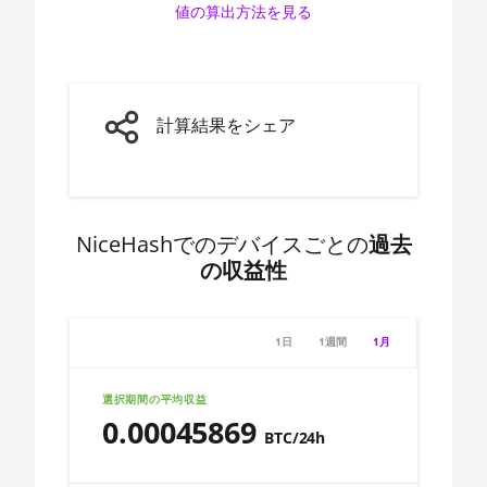
値の算出方法を見る
AMD CPU Ryzen 7 3800X
🇨🇩ㅤ CDF
AMD CPU Ryzen 7 3800XT
🇨🇭ㅤ CHF
AMD CPU Ryzen 7 5700G
🇨🇱ㅤ CLP - CL$
計算結果をシェア
AMD CPU Ryzen 7 5800X
🇨🇴ㅤ COP - CO$
AMD CPU Ryzen 7 5800X3D
🇨🇷ㅤ CRC - ₡
AMD CPU Ryzen 7 7800X3D
🏳ㅤ CUC - $
NiceHashでのデバイスごとの
過去
AMD CPU Ryzen 9 3900X
の収益性
🇨🇻ㅤ CVE - CV$
AMD CPU Ryzen 9 3900XT
🇨🇿ㅤ CZK - Kč
AMD CPU Ryzen 9 3950X
1日
1週間
1月
🇩🇯ㅤ DJF - Fdj
AMD CPU Ryzen 9 5900X
🇩🇰ㅤ DKK - Dkr
選択期間の平均収益
AMD CPU Ryzen 9 5950X
0.00045869
🇩🇴ㅤ DOP - RD$
BTC/24h
AMD CPU Ryzen 9 7900X
🇩🇿ㅤ DZD - DA