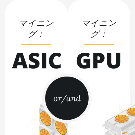
Pro++ (125Th)
BITMAIN AntMiner S21
マイニン
マイニン
(200Th)
グ：
グ：
BITMAIN AntMiner S21 Hyd.
(335Th)
ASIC
GPU
BITMAIN AntMiner S21
Immersion (301Th)
BITMAIN AntMiner S21 Pro
BITMAIN AntMiner S21 XP
(270Th)
BITMAIN AntMiner S21 XP
or/and
Hyd (473Th)
BITMAIN AntMiner S21 XP
Immersion (300Th)
BITMAIN AntMiner S21 XP+