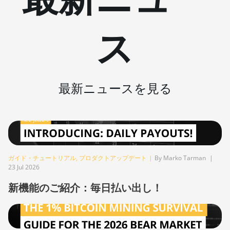
BITMAIN AntMiner S9k
ス
BITMAIN AntMiner T15
BITMAIN AntMiner T17
BITMAIN AntMiner T17+
最新ニュースを見る
BITMAIN AntMiner T17e
BITMAIN AntMiner T9+
BITMAIN AntMiner Z11
BITMAIN AntMiner Z11e
ガイド・チュートリアル
,
プロダクトアップデート
|
By Marko Tarman
|
23 Jul 2026
BITMAIN AntMiner Z11j
新機能のご紹介：毎日払い出し！
BITMAIN AntMiner Z15
BITMAIN AntMiner Z15 Pro
BITMAIN AntMiner Z15e