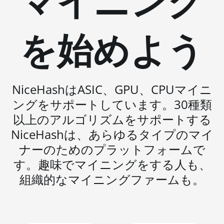
マイニング
BITMAIN AntMiner S19 Pro+
Hyd. (191Th)
を始めよう
BITMAIN AntMiner S19 XP
(140Th)
BITMAIN AntMiner S19 XP
Hyd 3U (512Th)
NiceHashはASIC、GPU、CPUマイニ
ングをサポートしています。30種類
BITMAIN AntMiner S19 XP+
Hyd (279Th)
以上のアルゴリズムをサポートする
NiceHashは、あらゆるタイプのマイ
BITMAIN AntMiner S19j Pro
(100Th)
ナーのためのプラットフォームで
す。趣味でマイニングをする人も、
BITMAIN AntMiner S19j Pro
(104Th)
組織的なマイニングファームも。
BITMAIN AntMiner S19j Pro+
(120Th)
BITMAIN AntMiner S19j