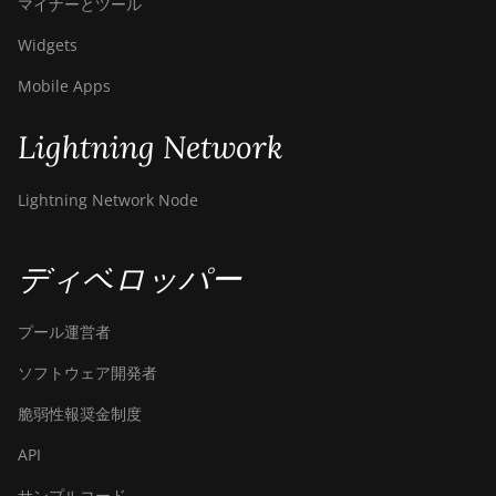
マイナーとツール
Bitdeer SealMiner A3 Pro Air
Widgets
Bitdeer SealMiner A3 Pro
Hydro
Mobile Apps
Bitdeer SealMiner A4 Pro Air
Lightning Network
Bitdeer SealMiner A4 Pro
Hydro
Lightning Network Node
Bitdeer SealMiner A4 Ultra
Hydro
ディベロッパー
Bitdeer SealMiner DL1 Air
Bitdeer SealMiner DL1
プール運営者
Hydro
ソフトウェア開発者
Bitmain Antminer AL1
脆弱性報奨金制度
Canaan Avalon A15-194T
API
Canaan Avalon A1566
サンプルコード