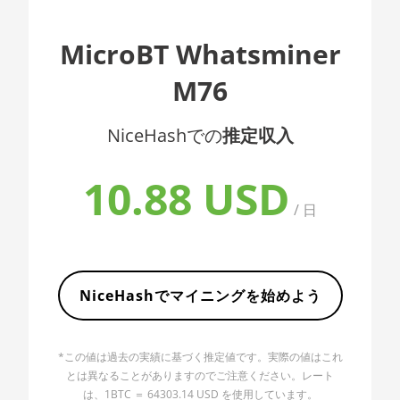
AMD CPU EPYC 7402
🇦🇱ㅤ ALL
MicroBT Whatsminer
AMD CPU EPYC 7402P
🇦🇲ㅤ AMD
M76
AMD CPU EPYC 7551
🇧🇶ㅤ ANG - ƒ
AMD CPU EPYC 7601
🇦🇴ㅤ AOA - Kz
NiceHashでの
推定収入
AMD CPU EPYC 7742
🇦🇷ㅤ ARS - AR$
10.88 USD
AMD CPU Ryzen 3 1300X
🇦🇺ㅤ AUD - AU$
/ 日
AMD CPU Ryzen 5 1400
🏳ㅤ AWG - ƒ
AMD CPU Ryzen 5 1500X
🇦🇿ㅤ AZN - man.
AMD CPU Ryzen 5 1600
🇧🇦ㅤ BAM - KM
NiceHashでマイニングを始めよう
AMD CPU Ryzen 5 1600X
🏳ㅤ BBD - Bds$
AMD CPU Ryzen 5 2600
*この値は過去の実績に基づく推定値です。実際の値はこれ
🇧🇩ㅤ BDT - Tk
とは異なることがありますのでご注意ください。レート
AMD CPU Ryzen 5 2600X
🇧🇬ㅤ BGN
は、1BTC ＝ 64303.14 USD を使用しています。