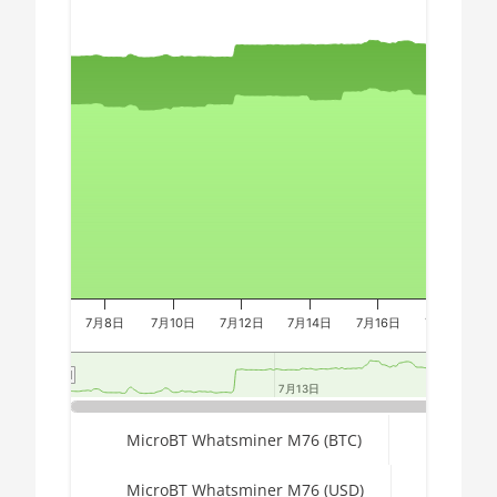
Chart
AMD CPU Ryzen 9 7950X
🇪🇬ㅤ EGP
AMD CPU Threadripper
🇪🇷ㅤ ERN - Nfk
Combination chart with 3 data series.
1900X
The chart has 2 X axes displaying Time, and navigator-x-a
🇪🇹ㅤ ETB - Br
AMD CPU Threadripper
The chart has 3 Y axes displaying values, values, and navi
1920X
🏳ㅤ FJD - FJ$
AMD CPU Threadripper
🇫🇰ㅤ FKP - £
1950X
🇬🇪ㅤ GEL
AMD CPU Threadripper
🇬🇭ㅤ GHS - GH₵
2920X
🇬🇮ㅤ GIP - £
AMD CPU Threadripper
7月8日
7月10日
7月12日
7月14日
7月16日
7月18日
2950X
🏳ㅤ GMD - D
AMD CPU Threadripper
🇬🇳ㅤ GNF - FG
7月13日
7月13日
2970WX
🇬🇹ㅤ GTQ
End of interactive chart.
MicroBT Whatsminer M76 (BTC)
AMD CPU Threadripper
2990WX
🏳ㅤ GYD - GY$
MicroBT Whatsminer M76 (USD)