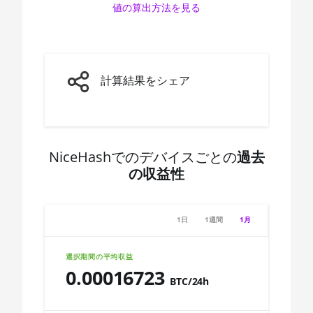
値の算出方法を見る
AMD CPU Ryzen 7 3800X
🇨🇩ㅤ CDF
AMD CPU Ryzen 7 3800XT
🇨🇭ㅤ CHF
AMD CPU Ryzen 7 5700G
🇨🇱ㅤ CLP - CL$
計算結果をシェア
AMD CPU Ryzen 7 5800X
🇨🇴ㅤ COP - CO$
AMD CPU Ryzen 7 5800X3D
🇨🇷ㅤ CRC - ₡
AMD CPU Ryzen 7 7800X3D
🏳ㅤ CUC - $
NiceHashでのデバイスごとの
過去
AMD CPU Ryzen 9 3900X
の収益性
🇨🇻ㅤ CVE - CV$
AMD CPU Ryzen 9 3900XT
🇨🇿ㅤ CZK - Kč
AMD CPU Ryzen 9 3950X
1日
1週間
1月
🇩🇯ㅤ DJF - Fdj
AMD CPU Ryzen 9 5900X
🇩🇰ㅤ DKK - Dkr
選択期間の平均収益
AMD CPU Ryzen 9 5950X
0.00016723
🇩🇴ㅤ DOP - RD$
BTC/24h
AMD CPU Ryzen 9 7900X
🇩🇿ㅤ DZD - DA