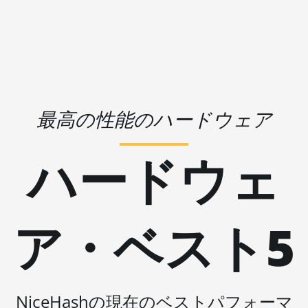
🇱🇷ㅤ LRD - $
AMD RX 580 8GB
🏳ㅤ LSL - M
AMD RX 590 8GB
🇱🇹ㅤ LTL - Lt
AMD RX 6500 XT 4GB
🇱🇻ㅤ LVL - Ls
AMD RX 6600 8GB
🇱🇾ㅤ LYD - LD
最高の性能のハードウェア
AMD RX 6600 XT 8GB
🇲🇦ㅤ MAD
AMD RX 6650 XT
ハードウェ
🇲🇩ㅤ MDL
AMD RX 6700 10GB
🇲🇬ㅤ MGA
AMD RX 6700 XT 12GB
🇲🇰ㅤ MKD
ア・ベスト5
AMD RX 6750 XT 12GB
🇲🇲ㅤ MMK
AMD RX 6800 16GB
🏳ㅤ MNT - ₮
AMD RX 6800 XT 16GB
🇲🇴ㅤ MOP - MOP$
NiceHashの現在のベストパフォーマ
AMD RX 6900 XT 16GB