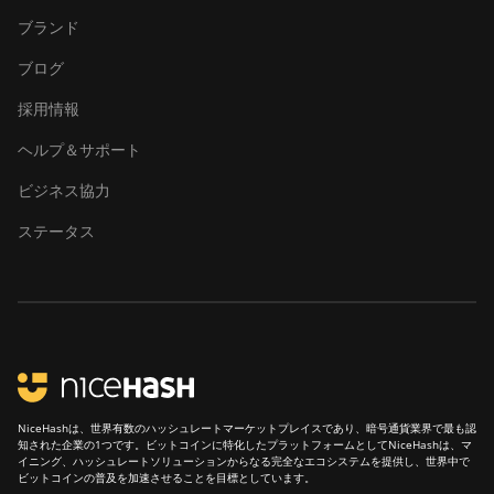
ブランド
Canaan Avalon Q
ブログ
Canaan AvalonMiner 1047
採用情報
Canaan AvalonMiner 1066
ヘルプ＆サポート
Canaan Creative Avalon
1126 Pro
ビジネス協力
Canaan Creative Avalon
ステータス
1146 Pro
Canaan Creative Avalon
1166 Pro
Canaan Creative Avalon
1246
Canaan Creative Avalon 7
NiceHashは、世界有数のハッシュレートマーケットプレイスであり、暗号通貨業界で最も認
知された企業の1つです。ビットコインに特化したプラットフォームとしてNiceHashは、マ
Canaan Creative Avalon 921
イニング、ハッシュレートソリューションからなる完全なエコシステムを提供し、世界中で
ビットコインの普及を加速させることを目標としています。
DesiweMiner K10Pro