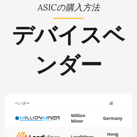
ASICの購入方法
BITMAIN AntMiner L11 Hyd.
🇹🇳ㅤ TND - DT
2U (33Gh)
🇹🇷ㅤ TRY - TL
デバイスベ
BITMAIN AntMiner L11 Hyd.
6U (33Gh)
🇹🇹ㅤ TTD - TT$
BITMAIN AntMiner L11 Pro
🇹🇼ㅤ TWD - NT$
(21Gh)
ンダー
🇹🇿ㅤ TZS - TSh
BITMAIN AntMiner L3 ++
🇺🇦ㅤ UAH - ₴
BITMAIN AntMiner L3+
🇺🇬ㅤ UGX - USh
BITMAIN AntMiner L7
🇺🇾ㅤ UYU - $U
BITMAIN AntMiner L9 (16Gh)
🇺🇿ㅤ UZS
ベンダー
国
BITMAIN AntMiner L9 (17Gh)
🏳ㅤ VES - Bs.S
Million
BITMAIN AntMiner L9 Hyd
Germany
Miner
2U (27Gh)
🇻🇳ㅤ VND - ₫
BITMAIN AntMiner S11
🇻🇺ㅤ VUV - Vt
Hong
LeedMiner