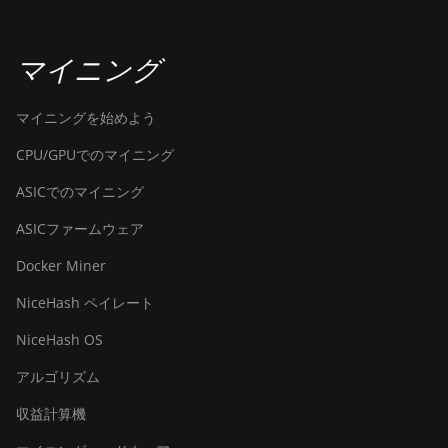
BITMAIN Antminer S19k Pro
(120Th)
マイニング
BITMAIN Antminer S23
(580Th)
マイニングを始めよう
BITMAIN Antminer S23 Hyd.
CPU/GPUでのマイニング
(580Th)
ASICでのマイニング
BITMAIN Antminer S23 Hyd.
3U (1.16Ph)
ASICファームウェア
BITMAIN Antminer S23 Imm.
Docker Miner
(442Th)
NiceHash ペイレート
BITMAIN Antminer S23e Hyd
2U (865Th/s)
NiceHash OS
BITMAIN Antminer T19
アルゴリズム
Hydro (145Th)
収益計算機
BITMAIN Antminer T19