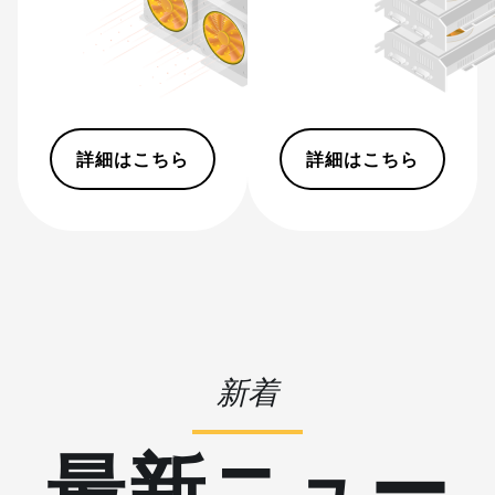
Hyd (500Th)
BITMAIN AntMiner S21+
(216Th)
BITMAIN AntMiner S21+ Hyd
(319Th)
詳細はこちら
詳細はこちら
BITMAIN AntMiner S21e XP
Hyd (430Th)
BITMAIN AntMiner S21e XP
Hyd 3U (860Th)
BITMAIN AntMiner S21j XP
Hyd (495Th/s)
BITMAIN AntMiner S9
新着
BITMAIN AntMiner S9 SE
最新ニュー
BITMAIN AntMiner S9i
BITMAIN AntMiner S9j