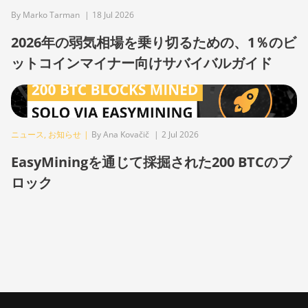
By Marko Tarman
|
18 Jul 2026
BITMAIN AntMiner Z15j
2026年の弱気相場を乗り切るための、1％のビ
BITMAIN Antminer S19 Hyd.
(152Th)
ットコインマイナー向けサバイバルガイド
BITMAIN Antminer S19
Hydro (158Th)
BITMAIN Antminer S19 XP
ニュース
,
お知らせ
|
By Ana Kovačič
|
2 Jul 2026
Hyd (255Th)
EasyMiningを通じて採掘された200 BTCのブ
BITMAIN Antminer S19j
(100TH)
ロック
BITMAIN Antminer S19j
(90Th)
BITMAIN Antminer S19j Pro
(96Th)
BITMAIN Antminer S19j XP
(151TH)