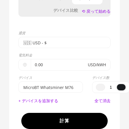
デバイス比較
⟲ 戻って始める
通貨
🇺🇸ㅤ USD - $
🇪🇺ㅤ EUR - €
電気料金
🇺🇸ㅤ USD - $
🤑
USD/kWH
🇨🇳ㅤ CNY - CN¥
デバイス
デバイス数
🇬🇧ㅤ GBP - £
MicroBT Whatsminer M76
🇷🇺ㅤ RUB
BITMAIN AntMiner S17e
+ デバイスを追加する
全て消去
(64Th)
- - -
AMD CPU EPYC 7302
🇦🇪ㅤ AED
計算
AMD CPU EPYC 7352
🇦🇫ㅤ AFN - Af