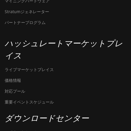
マイニングハードウェア
Hydro (158Th)
Stratumジェネレーター
BITMAIN Antminer T21
(190TH)
パートナープログラム
Baikal BK-G28
Baikal Giant X10
ハッシュレートマーケットプレ
Baikal Giant+
イス
Bitdeer SealMiner A2
ライブマーケットプレイス
Bitdeer SealMiner A2 Hyd
価格情報
Bitdeer SealMiner A2 Pro Air
対応プール
Bitdeer SealMiner A2 Pro
Hyd
重要イベントスケジュール
Bitdeer SealMiner A3 Air
ダウンロードセンター
Bitdeer SealMiner A3 Hydro