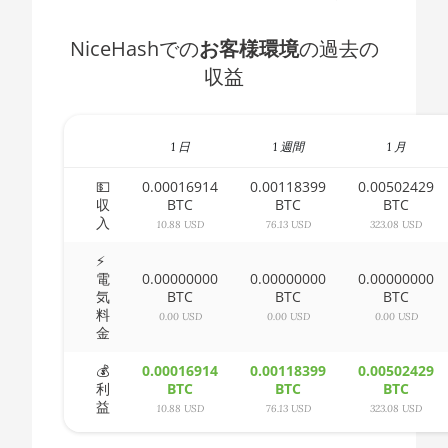
AMD CPU Ryzen 5 3500X
🇧🇭ㅤ BHD - BD
NiceHashでの
お客様環境
の過去の
AMD CPU Ryzen 5 3600
🇧🇮ㅤ BIF - FBu
収益
AMD CPU Ryzen 5 3600X
🇧🇲ㅤ BMD - $
AMD CPU Ryzen 5 3600XT
🇧🇳ㅤ BND - BN$
1 日
1 週間
1 月
AMD CPU Ryzen 5 5600X
🇧🇴ㅤ BOB - Bs
💵
0.00016914
0.00118399
0.00502429
収
BTC
BTC
BTC
AMD CPU Ryzen 5 7600X
🇧🇷ㅤ BRL - R$
入
10.88 USD
76.13 USD
323.08 USD
AMD CPU Ryzen 7 1700
🏳ㅤ BSD - B$
⚡
電
0.00000000
0.00000000
0.00000000
AMD CPU Ryzen 7 1700X
🇧🇹ㅤ BTN - Nu.
気
BTC
BTC
BTC
料
AMD CPU Ryzen 7 1800X
0.00 USD
0.00 USD
0.00 USD
🇧🇼ㅤ BWP
金
AMD CPU Ryzen 7 2700
🇧🇾ㅤ BYN
💰
0.00016914
0.00118399
0.00502429
利
BTC
BTC
BTC
AMD CPU Ryzen 7 2700X
🇧🇿ㅤ BZD - BZ$
益
10.88 USD
76.13 USD
323.08 USD
AMD CPU Ryzen 7 3700X
🇨🇦ㅤ CAD - CA$