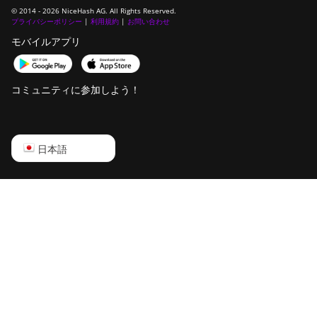
© 2014 - 2026 NiceHash AG. All Rights Reserved.
プライバシーポリシー
DesiweMiner K10Ultra
|
利用規約
|
お問い合わせ
モバイルアプリ
DesiweMiner K9S
Ebang Ebit E12
コミュニティに参加しよう！
Ebang Ebit E12+
ElphaPex DG 1
English
日本語
ElphaPex DG 1 Lite
Русский
ElphaPex DG 1+
中文
ElphaPex DG 1S
Deutsch
ElphaPex DG Home 1
Português
ElphaPex DG Hydro 1
Español
ElphaPex DG2
Français
ElphaPex DG2+