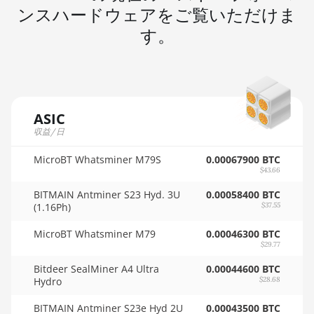
🇲🇺ㅤ MUR - MURs
ンスハードウェアをご覧いただけま
AMD RX 6950 XT
🏳ㅤ MVR - Rf
す。
AMD RX 7600
🇲🇼ㅤ MWK - MK
AMD RX 7600 XT
🇲🇽ㅤ MXN - MX$
AMD RX 7700 XT
🇲🇾ㅤ MYR - RM
ASIC
AMD RX 7800 XT
収益/日
🇳🇦ㅤ NAD - N$
AMD RX 7900 GRE
MicroBT Whatsminer M79S
🇳🇬ㅤ NGN - ₦
0.00067900 BTC
AMD RX 7900 XT 20GB
$43.66
🇳🇮ㅤ NIO - C$
BITMAIN Antminer S23 Hyd. 3U
0.00058400 BTC
AMD RX 7900 XTX 24GB
(1.16Ph)
$37.55
🇳🇴ㅤ NOK - Nkr
AMD RX 9070
MicroBT Whatsminer M79
0.00046300 BTC
🇳🇵ㅤ NPR - NPRs
$29.77
AMD RX 9070 GRE
🇳🇿ㅤ NZD - NZ$
Bitdeer SealMiner A4 Ultra
0.00044600 BTC
AMD RX 9070 XT
Hydro
$28.68
🇴🇲ㅤ OMR
AMD RX Vega 56
BITMAIN Antminer S23e Hyd 2U
0.00043500 BTC