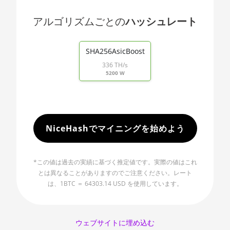
🇯🇵ㅤ JPY - ¥
AMD RX 480 8GB
アルゴリズムごとの
ハッシュレート
🏳ㅤ KGS - сом
AMD RX 550 4GB
End of interactive chart.
🇰🇭ㅤ KHR
SHA256AsicBoost
AMD RX 5500 XT 4GB
🇰🇲ㅤ KMF - CF
336 TH/s
AMD RX 5500 XT 8GB
5200 W
🏳ㅤ KPW - W
AMD RX 5600
🇰🇷ㅤ KRW - ₩
AMD RX 5600 XT 6GB
🇰🇼ㅤ KWD - KD
NiceHashでマイニングを始めよう
AMD RX 570 16GB
🇰🇾ㅤ KYD - $
AMD RX 570 4GB
🇰🇿ㅤ KZT
*この値は過去の実績に基づく推定値です。実際の値はこれ
AMD RX 570 8GB
とは異なることがありますのでご注意ください。レート
🇱🇦ㅤ LAK - ₭
は、1BTC ＝ 64303.14 USD を使用しています。
AMD RX 5700 8GB
🇱🇧ㅤ LBP - LB£
AMD RX 5700 XT 8GB
🇱🇰ㅤ LKR - SLRs
ウェブサイトに埋め込む
AMD RX 580 4GB