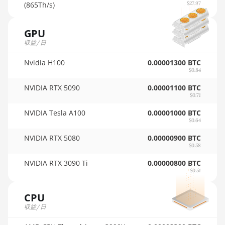
🇵🇦ㅤ PAB - B/.
(865Th/s)
$27.97
AMD RX Vega 64
🇵🇪ㅤ PEN - S/.
AMD Radeon Pro VII
GPU
🏳ㅤ PGK - K
収益/日
AMD Radeon VII
🇵🇭ㅤ PHP - ₱
Nvidia H100
0.00001300 BTC
AMD Vega Frontier Edition
$0.84
🇵🇰ㅤ PKR - PKRs
Auradine Teraflux AH3880
NVIDIA RTX 5090
0.00001100 BTC
🇵🇱ㅤ PLN - zł
$0.71
Auradine Teraflux AI2500
🇵🇾ㅤ PYG - ₲
NVIDIA Tesla A100
0.00001000 BTC
Auradine Teraflux AI3680
$0.64
🇶🇦ㅤ QAR - QR
NVIDIA RTX 5080
0.00000900 BTC
Auradine Teraflux AT1500
$0.58
🇷🇴ㅤ RON
Auradine Teraflux AT2880
NVIDIA RTX 3090 Ti
0.00000800 BTC
🇷🇸ㅤ RSD - din.
$0.51
BITFURY B8
🇸🇦ㅤ SAR - SR
BITMAIN AntMiner AL1
CPU
🇸🇧ㅤ SBD - $
(16.6Th)
収益/日
🏳ㅤ SCR - SR
BITMAIN AntMiner D3