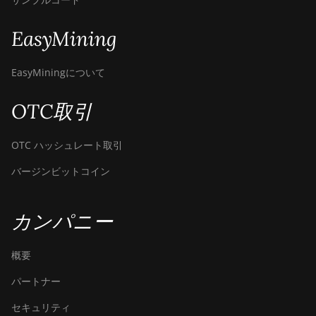
Canaan Avalon A1566I
EasyMining
Canaan Avalon A15XP-206T
Canaan Avalon A16 (282Th)
EasyMiningについて
Canaan Avalon A16XP
(300Th)
OTC取引
Canaan Avalon Made A1346
OTC ハッシュレート取引
Canaan Avalon Made A1366
バージンビットコイン
Canaan Avalon Made A1446
Canaan Avalon Made A1466
カンパニー
Canaan Avalon Mini 3
概要
Canaan Avalon Nano 3
パートナー
Canaan Avalon Nano 3S
セキュリティ
Canaan Avalon Q