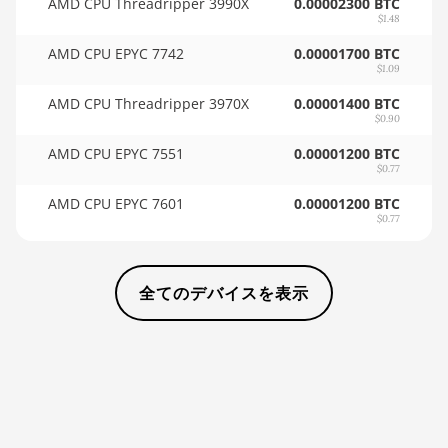
AMD CPU Threadripper 3990X
0.00002300 BTC
$1.48
🇸🇩ㅤ SDG
BITMAIN AntMiner D5
AMD CPU EPYC 7742
0.00001700 BTC
🇸🇪ㅤ SEK
BITMAIN AntMiner K5
$1.09
AMD CPU Threadripper 3970X
0.00001400 BTC
🇸🇬ㅤ SGD - S$
BITMAIN AntMiner K7
$0.90
🏳ㅤ SHP - £
BITMAIN AntMiner KA3
AMD CPU EPYC 7551
0.00001200 BTC
$0.77
🇸🇱ㅤ SLL - Le
BITMAIN AntMiner KS3
AMD CPU EPYC 7601
(8.3TH)
0.00001200 BTC
🇸🇴ㅤ SOS - Ssh
$0.77
BITMAIN AntMiner KS3
🏳ㅤ SRD - $
(9.4TH)
全てのデバイスを表示
🇸🇾ㅤ SYP - SY£
BITMAIN AntMiner KS5
🇸🇿ㅤ SZL - L
BITMAIN AntMiner KS5 Pro
🇹🇭ㅤ THB - ฿
BITMAIN AntMiner KS7
🇹🇭ㅤ TJS - ЅМ
BITMAIN AntMiner L11
(20Gh)
🏳ㅤ TMT - m