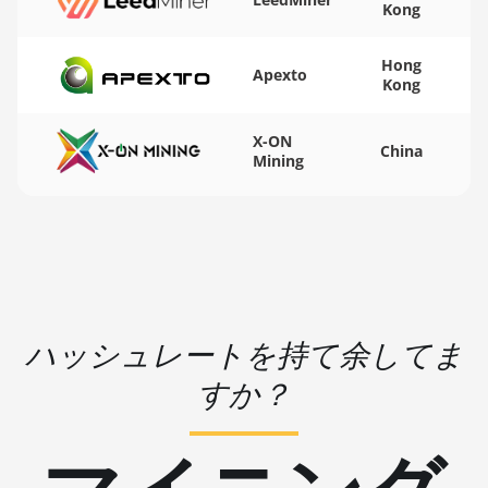
Kong
BITMAIN AntMiner S15
🏳ㅤ WST - WS$
Hong
BITMAIN AntMiner S17
🇨🇫ㅤ XAF - FCFA
Apexto
Kong
BITMAIN AntMiner S17
🇦🇬ㅤ XCD - $
(53Th)
X-ON
🏳ㅤ XDR - SDR
China
Mining
BITMAIN AntMiner S17 Pro
🇨🇮ㅤ XOF - CFA
BITMAIN AntMiner S17 Pro
🇵🇫ㅤ XPF - Fr
(50Th)
🇾🇪ㅤ YER - YR
BITMAIN AntMiner S17+
🇿🇦ㅤ ZAR - R
BITMAIN AntMiner S19
ハッシュレートを持て余してま
🇿🇲ㅤ ZMK - ZK
BITMAIN AntMiner S19 Pro
すか？
BITMAIN AntMiner S19 Pro
Hyd. (184Th)
BITMAIN AntMiner S19 Pro+
Hyd (198Th)