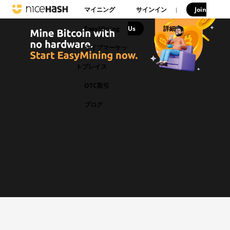
マイニング
サインイン
Join
|
EasyMining
Us
|
詳細
ライブマーケッ
トプレイス
OTC取引
ブログ