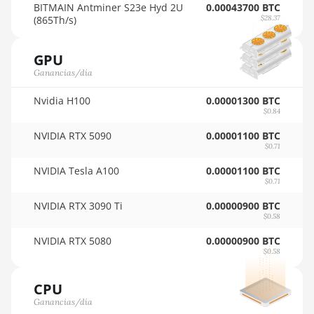
🇵🇾ㅤ PYG - ₲
BITMAIN Antminer S23e Hyd 2U
0.00043700 BTC
Auradine Teraflux AI3680
(865Th/s)
$28.37
🇶🇦ㅤ QAR - QR
Auradine Teraflux AT1500
GPU
🇷🇴ㅤ RON
Auradine Teraflux AT2880
Ganancias/día
🇷🇸ㅤ RSD - din.
BITFURY B8
Nvidia H100
0.00001300 BTC
🇸🇦ㅤ SAR - SR
$0.84
BITMAIN AntMiner AL1
🇸🇧ㅤ SBD - $
(16.6Th)
NVIDIA RTX 5090
0.00001100 BTC
$0.71
🏳ㅤ SCR - SR
BITMAIN AntMiner D3
NVIDIA Tesla A100
0.00001100 BTC
$0.71
🇸🇩ㅤ SDG
BITMAIN AntMiner D5
NVIDIA RTX 3090 Ti
0.00000900 BTC
🇸🇪ㅤ SEK
BITMAIN AntMiner K5
$0.58
🇸🇬ㅤ SGD - S$
BITMAIN AntMiner K7
NVIDIA RTX 5080
0.00000900 BTC
$0.58
🏳ㅤ SHP - £
BITMAIN AntMiner KA3
CPU
🇸🇱ㅤ SLL - Le
BITMAIN AntMiner KS3
Ganancias/día
(8.3TH)