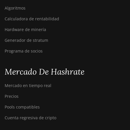
Algoritmos
Bitdeer SealMiner A2 Hyd
Calculadora de rentabilidad
Bitdeer SealMiner A2 Pro Air
Hardware de minería
Bitdeer SealMiner A2 Pro
Hyd
Generador de stratum
Bitdeer SealMiner A3 Air
Programa de socios
Bitdeer SealMiner A3 Hydro
Bitdeer SealMiner A3 Pro Air
Mercado De Hashrate
Bitdeer SealMiner A3 Pro
Hydro
Mercado en tiempo real
Bitdeer SealMiner A4 Pro Air
Precios
Bitdeer SealMiner A4 Pro
Pools compatibles
Hydro
Cuenta regresiva de cripto
Bitdeer SealMiner A4 Ultra
Hydro