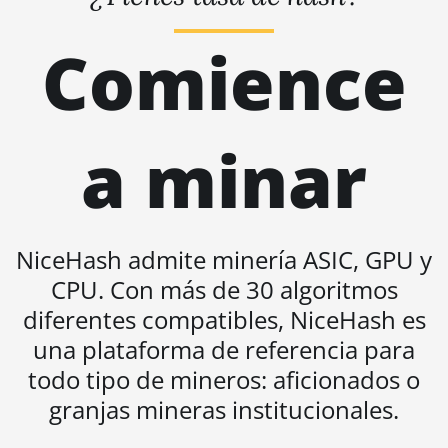
Hyd (279Th)
Comience
BITMAIN AntMiner S19j Pro
(100Th)
BITMAIN AntMiner S19j Pro
(104Th)
a minar
BITMAIN AntMiner S19j Pro+
(120Th)
BITMAIN AntMiner S19j
Pro++ (125Th)
NiceHash admite minería ASIC, GPU y
BITMAIN AntMiner S21
CPU. Con más de 30 algoritmos
(200Th)
diferentes compatibles, NiceHash es
BITMAIN AntMiner S21 Hyd.
una plataforma de referencia para
(335Th)
todo tipo de mineros: aficionados o
BITMAIN AntMiner S21
granjas mineras institucionales.
Immersion (301Th)