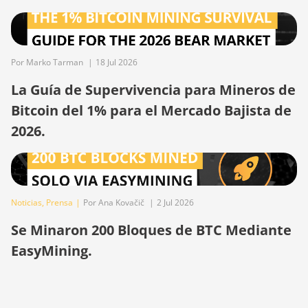
BITMAIN Antminer S19j
(100TH)
BITMAIN Antminer S19j
Por Marko Tarman
|
18 Jul 2026
(90Th)
La Guía de Supervivencia para Mineros de
BITMAIN Antminer S19j Pro
Bitcoin del 1% para el Mercado Bajista de
(96Th)
2026.
BITMAIN Antminer S19j XP
(151TH)
BITMAIN Antminer S19k Pro
(120Th)
Noticias
,
Prensa
|
Por Ana Kovačič
|
2 Jul 2026
BITMAIN Antminer S23
Se Minaron 200 Bloques de BTC Mediante
(580Th)
EasyMining.
BITMAIN Antminer S23 Hyd.
(580Th)
BITMAIN Antminer S23 Hyd.