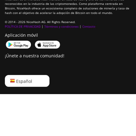
ElphaPex DG 1 Lite
reconocidos en la industria de las criptomonedas. Como plataforma centrada en
Bitcoin, NiceHash ofrece un ecosistema completo de soluciones de minería y tasa de
ElphaPex DG 1+
hash con el objetivo de acelerar la adopción de Bitcoin en todo el mundo.
© 2014 - 2026 NiceHash AG. All Rights Reserved.
ElphaPex DG 1S
POLÍTICA DE PRIVACIDAD
|
Términos y condiciones
|
Contacto
ElphaPex DG Home 1
Aplicación móvil
ElphaPex DG Hydro 1
¡Únete a nuestra comunidad!
ElphaPex DG2
ElphaPex DG2+
FusionSilicon X2
English
Español
FusionSilicon X7
Русский
Goldshell AL-BOX
中文
Goldshell AL-BOX II
Deutsch
Goldshell AL-BOX II Plus
Português
Goldshell CK Lite