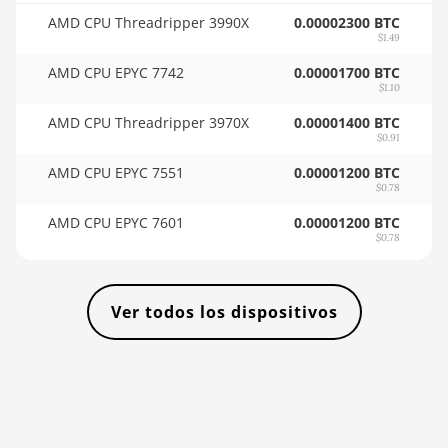
🇸🇴ㅤ SOS - Ssh
AMD CPU Threadripper 3990X
0.00002300 BTC
BITMAIN AntMiner KS3
🏳ㅤ SRD - $
$1.49
(9.4TH)
AMD CPU EPYC 7742
0.00001700 BTC
🇸🇾ㅤ SYP - SY£
BITMAIN AntMiner KS5
$1.10
🇸🇿ㅤ SZL - L
BITMAIN AntMiner KS5 Pro
AMD CPU Threadripper 3970X
0.00001400 BTC
$0.91
🇹🇭ㅤ THB - ฿
BITMAIN AntMiner KS7
AMD CPU EPYC 7551
0.00001200 BTC
🇹🇭ㅤ TJS - ЅМ
$0.78
BITMAIN AntMiner L11
(20Gh)
AMD CPU EPYC 7601
0.00001200 BTC
🏳ㅤ TMT - m
$0.78
BITMAIN AntMiner L11 Hyd.
🇹🇳ㅤ TND - DT
2U (33Gh)
🇹🇷ㅤ TRY - TL
BITMAIN AntMiner L11 Hyd.
Ver todos los dispositivos
6U (33Gh)
🇹🇹ㅤ TTD - TT$
BITMAIN AntMiner L11 Pro
🇹🇼ㅤ TWD - NT$
(21Gh)
🇹🇿ㅤ TZS - TSh
BITMAIN AntMiner L3 ++
🇺🇦ㅤ UAH - ₴