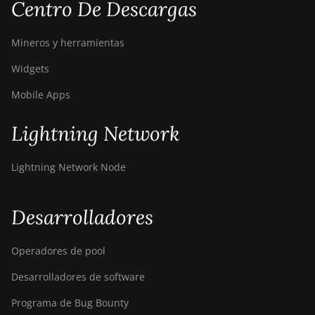
Centro De Descargas
Bitdeer SealMiner DL1 Air
Mineros y herramientas
Bitdeer SealMiner DL1
Hydro
Widgets
Bitmain Antminer AL1
Mobile Apps
Canaan Avalon A15-194T
Lightning Network
Canaan Avalon A1566
Lightning Network Node
Canaan Avalon A1566I
Canaan Avalon A15XP-206T
Desarrolladores
Canaan Avalon A16 (282Th)
Canaan Avalon A16XP
Operadores de pool
(300Th)
Desarrolladores de software
Canaan Avalon Made A1346
Programa de Bug Bounty
Canaan Avalon Made A1366