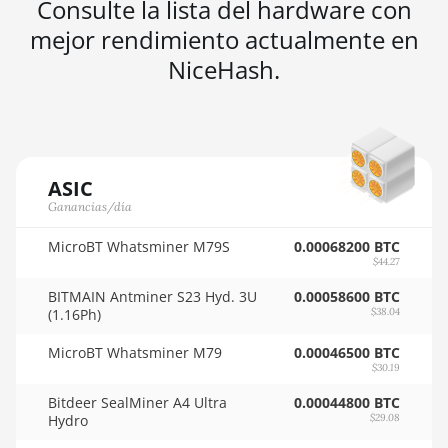
Consulte la lista del hardware con
🇳🇬ㅤ NGN - ₦
AMD RX 7900 XT 20GB
mejor rendimiento actualmente en
🇳🇮ㅤ NIO - C$
NiceHash.
AMD RX 7900 XTX 24GB
🇳🇴ㅤ NOK - Nkr
AMD RX 9070
🇳🇵ㅤ NPR - NPRs
AMD RX 9070 GRE
🇳🇿ㅤ NZD - NZ$
AMD RX 9070 XT
ASIC
🇴🇲ㅤ OMR
Ganancias/día
AMD RX Vega 56
🇵🇦ㅤ PAB - B/.
MicroBT Whatsminer M79S
0.00068200 BTC
AMD RX Vega 64
$44.27
🇵🇪ㅤ PEN - S/.
AMD Radeon Pro VII
BITMAIN Antminer S23 Hyd. 3U
0.00058600 BTC
🏳ㅤ PGK - K
(1.16Ph)
$38.04
AMD Radeon VII
🇵🇭ㅤ PHP - ₱
MicroBT Whatsminer M79
0.00046500 BTC
AMD Vega Frontier Edition
$30.19
🇵🇰ㅤ PKR - PKRs
Auradine Teraflux AH3880
Bitdeer SealMiner A4 Ultra
0.00044800 BTC
🇵🇱ㅤ PLN - zł
Hydro
$29.08
Auradine Teraflux AI2500