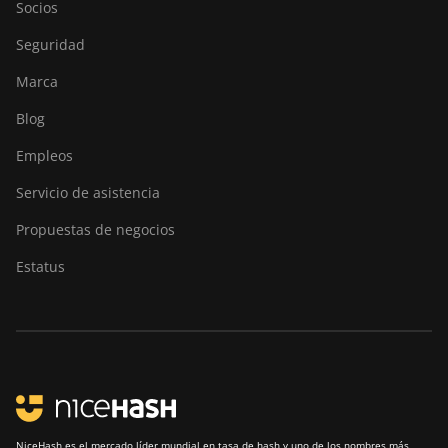
1146 Pro
Socios
Canaan Creative Avalon
Seguridad
1166 Pro
Marca
Canaan Creative Avalon
1246
Blog
Canaan Creative Avalon 7
Empleos
Canaan Creative Avalon 921
Servicio de asistencia
DesiweMiner K10Pro
Propuestas de negocios
DesiweMiner K10Ultra
Estatus
DesiweMiner K9S
Ebang Ebit E12
Ebang Ebit E12+
ElphaPex DG 1
NiceHash es el mercado líder mundial en tasa de hash y uno de los nombres más