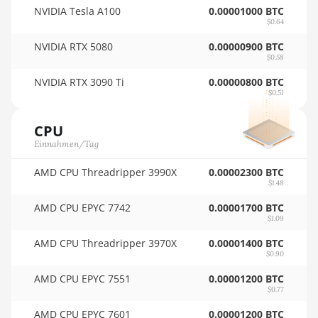
NVIDIA Tesla A100
0.00001000 BTC
🏳ㅤ SCR - SR
BITMAIN AntMiner D3
$0.64
NVIDIA RTX 5080
0.00000900 BTC
🇸🇩ㅤ SDG
BITMAIN AntMiner D5
$0.58
🇸🇪ㅤ SEK
BITMAIN AntMiner K5
NVIDIA RTX 3090 Ti
0.00000800 BTC
$0.51
🇸🇬ㅤ SGD - S$
BITMAIN AntMiner K7
CPU
🏳ㅤ SHP - £
BITMAIN AntMiner KA3
Einnahmen/Tag
🇸🇱ㅤ SLL - Le
BITMAIN AntMiner KS3
(8.3TH)
AMD CPU Threadripper 3990X
0.00002300 BTC
🇸🇴ㅤ SOS - Ssh
$1.48
BITMAIN AntMiner KS3
AMD CPU EPYC 7742
🏳ㅤ SRD - $
0.00001700 BTC
(9.4TH)
$1.09
🇸🇾ㅤ SYP - SY£
BITMAIN AntMiner KS5
AMD CPU Threadripper 3970X
0.00001400 BTC
$0.90
🇸🇿ㅤ SZL - L
BITMAIN AntMiner KS5 Pro
AMD CPU EPYC 7551
0.00001200 BTC
🇹🇭ㅤ THB - ฿
BITMAIN AntMiner KS7
$0.77
🇹🇭ㅤ TJS - ЅМ
AMD CPU EPYC 7601
0.00001200 BTC
BITMAIN AntMiner L11 (20Gh)