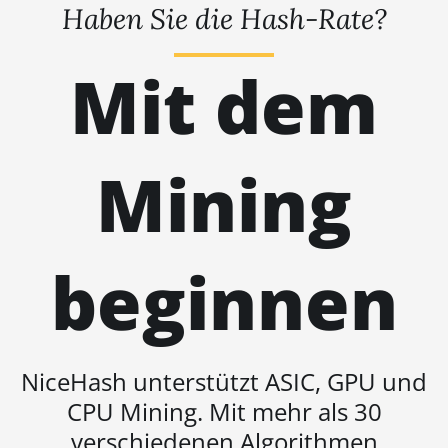
Haben Sie die Hash-Rate?
BITMAIN AntMiner S19 Pro+
Hyd. (191Th)
Mit dem
BITMAIN AntMiner S19 XP
(140Th)
BITMAIN AntMiner S19 XP
Hyd 3U (512Th)
Mining
BITMAIN AntMiner S19 XP+
Hyd (279Th)
BITMAIN AntMiner S19j Pro
beginnen
(100Th)
BITMAIN AntMiner S19j Pro
(104Th)
BITMAIN AntMiner S19j Pro+
NiceHash unterstützt ASIC, GPU und
(120Th)
CPU Mining. Mit mehr als 30
BITMAIN AntMiner S19j Pro++
verschiedenen Algorithmen