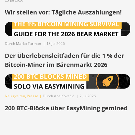
23 Jul 2026
BITMAIN AntMiner Z15j
Wir stellen vor: Tägliche Auszahlungen!
BITMAIN Antminer S19 Hyd.
(152Th)
BITMAIN Antminer S19 Hydro
(158Th)
Durch Marko Tarman
|
18 Jul 2026
BITMAIN Antminer S19 XP
Der Überlebensleitfaden für die 1 % der
Hyd (255Th)
Bitcoin-Miner im Bärenmarkt 2026
BITMAIN Antminer S19j
(100TH)
BITMAIN Antminer S19j
(90Th)
Neuigkeiten
,
Presse
|
Durch Ana Kovačič
|
2 Jul 2026
BITMAIN Antminer S19j Pro
200 BTC-Blöcke über EasyMining gemined
(96Th)
BITMAIN Antminer S19j XP
(151TH)