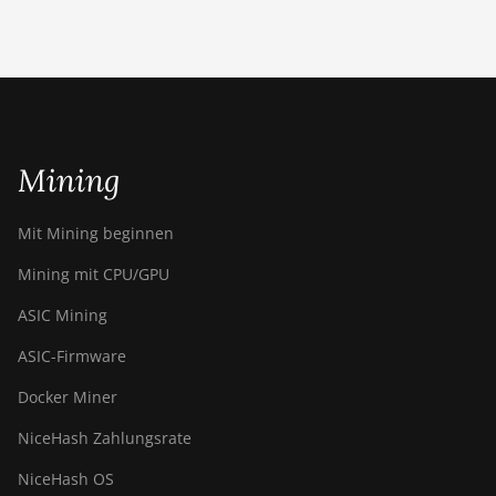
BITMAIN Antminer S19k Pro
(120Th)
BITMAIN Antminer S23
(580Th)
BITMAIN Antminer S23 Hyd.
Mining
(580Th)
BITMAIN Antminer S23 Hyd.
Mit Mining beginnen
3U (1.16Ph)
Mining mit CPU/GPU
BITMAIN Antminer S23 Imm.
(442Th)
ASIC Mining
BITMAIN Antminer S23e Hyd
ASIC-Firmware
2U (865Th/s)
Docker Miner
BITMAIN Antminer T19 Hydro
(145Th)
NiceHash Zahlungsrate
BITMAIN Antminer T19 Hydro
NiceHash OS
(158Th)