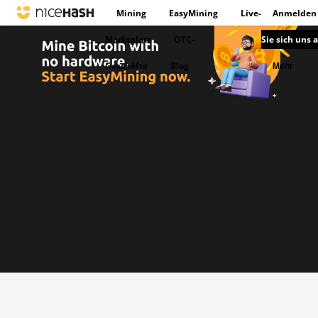
Mining
EasyMining
Live-
Anmelden
Marktplatz
OTC-
Sie sich uns 
Geschäfte
Blog
Mehr