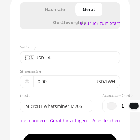
Hashrate
Gerät
Gerätevergleich
⟲ Zurück zum Start
Währung
🇺🇸ㅤ USD - $
🇪🇺ㅤ EUR - €
Stromkosten
🇺🇸ㅤ USD - $
🤑
USD/kWH
🇨🇳ㅤ CNY - CN¥
Gerät
Anzahl der Geräte
🇬🇧ㅤ GBP - £
MicroBT Whatsminer M70S
🇷🇺ㅤ RUB
BITMAIN AntMiner S17e
+ ein anderes Gerät hinzufügen
Alles löschen
(64Th)
- - -
AMD CPU EPYC 7302
🇦🇪ㅤ AED