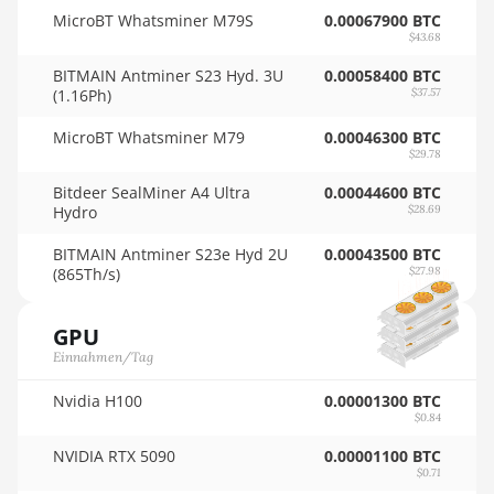
🇴🇲ㅤ OMR
AMD RX Vega 56
MicroBT Whatsminer M79S
0.00067900 BTC
$43.68
🇵🇦ㅤ PAB - B/.
AMD RX Vega 64
BITMAIN Antminer S23 Hyd. 3U
0.00058400 BTC
🇵🇪ㅤ PEN - S/.
(1.16Ph)
$37.57
AMD Radeon Pro VII
🏳ㅤ PGK - K
MicroBT Whatsminer M79
0.00046300 BTC
AMD Radeon VII
$29.78
🇵🇭ㅤ PHP - ₱
AMD Vega Frontier Edition
Bitdeer SealMiner A4 Ultra
0.00044600 BTC
🇵🇰ㅤ PKR - PKRs
Hydro
$28.69
Auradine Teraflux AH3880
🇵🇱ㅤ PLN - zł
BITMAIN Antminer S23e Hyd 2U
0.00043500 BTC
Auradine Teraflux AI2500
(865Th/s)
$27.98
🇵🇾ㅤ PYG - ₲
Auradine Teraflux AI3680
🇶🇦ㅤ QAR - QR
GPU
Auradine Teraflux AT1500
Einnahmen/Tag
🇷🇴ㅤ RON
Auradine Teraflux AT2880
Nvidia H100
0.00001300 BTC
🇷🇸ㅤ RSD - din.
$0.84
BITFURY B8
🇸🇦ㅤ SAR - SR
NVIDIA RTX 5090
0.00001100 BTC
BITMAIN AntMiner AL1
$0.71
🇸🇧ㅤ SBD - $
(16.6Th)