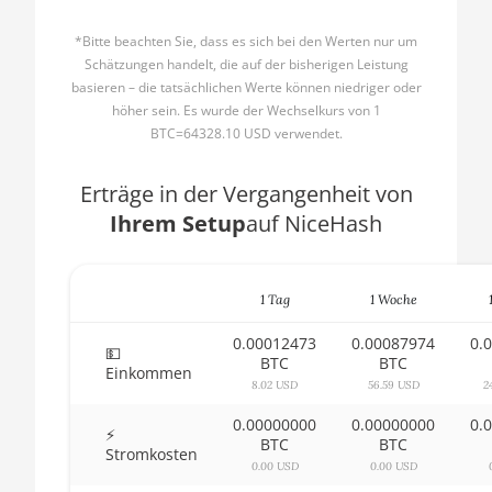
AMD CPU Ryzen 5 2600X
🇧🇬ㅤ BGN
*Bitte beachten Sie, dass es sich bei den Werten nur um
AMD CPU Ryzen 5 3500X
Schätzungen handelt, die auf der bisherigen Leistung
🇧🇭ㅤ BHD - BD
basieren – die tatsächlichen Werte können niedriger oder
AMD CPU Ryzen 5 3600
höher sein. Es wurde der Wechselkurs von 1
🇧🇮ㅤ BIF - FBu
BTC=64328.10 USD verwendet.
AMD CPU Ryzen 5 3600X
🇧🇲ㅤ BMD - $
AMD CPU Ryzen 5 3600XT
Erträge in der Vergangenheit von
🇧🇳ㅤ BND - BN$
Ihrem Setup
auf NiceHash
AMD CPU Ryzen 5 5600X
🇧🇴ㅤ BOB - Bs
AMD CPU Ryzen 5 7600X
🇧🇷ㅤ BRL - R$
1 Tag
1 Woche
AMD CPU Ryzen 7 1700
🏳ㅤ BSD - B$
0.00012473
0.00087974
0.
AMD CPU Ryzen 7 1700X
💵
🇧🇹ㅤ BTN - Nu.
BTC
BTC
Einkommen
AMD CPU Ryzen 7 1800X
8.02 USD
56.59 USD
2
🇧🇼ㅤ BWP
0.00000000
0.00000000
0.
AMD CPU Ryzen 7 2700
⚡
🇧🇾ㅤ BYN
BTC
BTC
Stromkosten
AMD CPU Ryzen 7 2700X
0.00 USD
0.00 USD
🇧🇿ㅤ BZD - BZ$