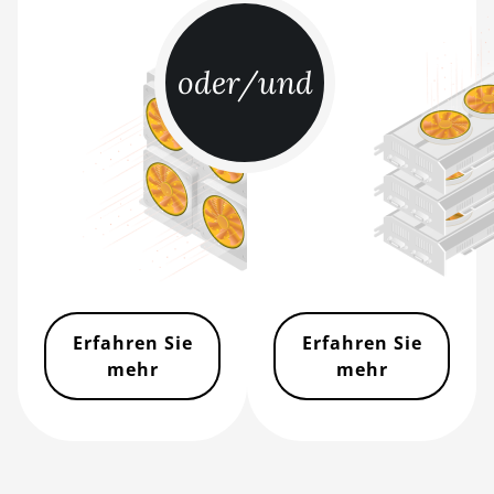
BITMAIN AntMiner S21+
(216Th)
oder/und
BITMAIN AntMiner S21+ Hyd
(319Th)
BITMAIN AntMiner S21e XP
Hyd (430Th)
BITMAIN AntMiner S21e XP
Hyd 3U (860Th)
BITMAIN AntMiner S21j XP
Hyd (495Th/s)
Erfahren Sie
Erfahren Sie
BITMAIN AntMiner S9
mehr
mehr
BITMAIN AntMiner S9 SE
BITMAIN AntMiner S9i
BITMAIN AntMiner S9j