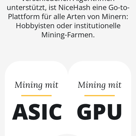
(125Th)
unterstützt, ist NiceHash eine Go-to-
BITMAIN AntMiner S21
Plattform für alle Arten von Minern:
(200Th)
Hobbyisten oder institutionelle
BITMAIN AntMiner S21 Hyd.
Mining-Farmen.
(335Th)
BITMAIN AntMiner S21
Immersion (301Th)
BITMAIN AntMiner S21 Pro
BITMAIN AntMiner S21 XP
Mining mit
Mining mit
(270Th)
BITMAIN AntMiner S21 XP
ASIC
GPU
Hyd (473Th)
BITMAIN AntMiner S21 XP
Immersion (300Th)
BITMAIN AntMiner S21 XP+
Hyd (500Th)