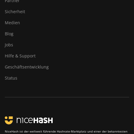
Partner
Canaan AvalonMiner 1066
Sicherheit
Canaan Creative Avalon 1126
Medien
Pro
Blog
Canaan Creative Avalon 1146
Pro
Jobs
Canaan Creative Avalon 1166
Hilfe & Support
Pro
Geschäftsentwicklung
Canaan Creative Avalon 1246
Status
Canaan Creative Avalon 7
Canaan Creative Avalon 921
DesiweMiner K10Pro
DesiweMiner K10Ultra
DesiweMiner K9S
NiceHash ist der weltweit führende Hashrate-Marktplatz und einer der bekanntesten