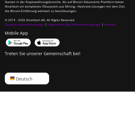
Namen in der Kryptowährungsbranche. Als auf Bitcoin fokussierte Plattform bietet
Ebang Ebit E12
NiceHash ein komplettes Ökosystem aus Mining-, Hashrate-Lösungen mit dem Ziel,
die Bitcoin-Einführung weltweit zu beschleunigen.
Ebang Ebit E12+
© 2014 - 2026 NiceHash AG. All Rights Reserved.
Datenschutzbestimmungen
|
Allgemeine Geschäftsftsbedingungen
|
Kontakt
ElphaPex DG 1
Mobile App
ElphaPex DG 1 Lite
ElphaPex DG 1+
Treten Sie unserer Gemeinschaft bei!
ElphaPex DG 1S
ElphaPex DG Home 1
English
Deutsch
ElphaPex DG Hydro 1
Русский
ElphaPex DG2
中文
ElphaPex DG2+
Deutsch
FusionSilicon X2
Português
FusionSilicon X7
Español