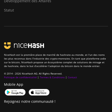
Développement des Affaires
ElphaPex DG 1+
Statut
ElphaPex DG 1S
ElphaPex DG Home 1
ElphaPex DG Hydro 1
ElphaPex DG2
ElphaPex DG2+
NiceHash est la première place de marché de hashrate au monde, et l'un des noms
les plus reconnus dans l'industrie des crypto-monnaies. En tant que plateforme axée
FusionSilicon X2
sur le bitcoin, NiceHash propose un écosystème complet de solutions de minage et
de hashrate, dans le but d’accélérer l’adoption du bitcoin dans le monde entier.
FusionSilicon X7
© 2014 - 2026 NiceHash AG. All Rights Reserved.
Politique de confidentialité
|
Termes & Conditions
|
Contact
Goldshell AL-BOX
Mobile App
Goldshell AL-BOX II
Goldshell AL-BOX II Plus
Rejoignez notre communauté !
Goldshell CK Lite