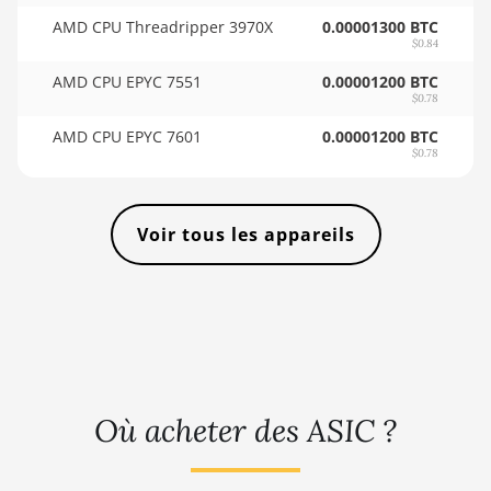
🇸🇴ㅤ SOS - Ssh
AMD CPU Threadripper 3970X
0.00001300 BTC
BITMAIN AntMiner L11 Hyd. 6U
🏳ㅤ SRD - $
$0.84
(33Gh)
AMD CPU EPYC 7551
0.00001200 BTC
🇸🇾ㅤ SYP - SY£
$0.78
BITMAIN AntMiner L11 Pro
🇸🇿ㅤ SZL - L
(21Gh)
AMD CPU EPYC 7601
0.00001200 BTC
$0.78
🇹🇭ㅤ THB - ฿
BITMAIN AntMiner L3 ++
🇹🇭ㅤ TJS - ЅМ
BITMAIN AntMiner L3+
Voir tous les appareils
🏳ㅤ TMT - m
BITMAIN AntMiner L7
🇹🇳ㅤ TND - DT
BITMAIN AntMiner L9 (16Gh)
🇹🇷ㅤ TRY - TL
BITMAIN AntMiner L9 (17Gh)
🇹🇹ㅤ TTD - TT$
BITMAIN AntMiner L9 Hyd 2U
(27Gh)
🇹🇼ㅤ TWD - NT$
Où acheter des ASIC ?
BITMAIN AntMiner S11
🇹🇿ㅤ TZS - TSh
BITMAIN AntMiner S15
🇺🇦ㅤ UAH - ₴