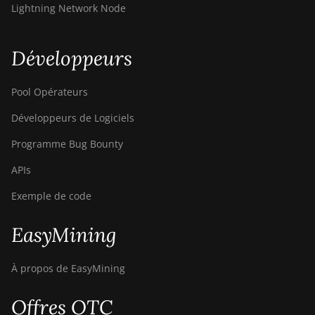
Canaan Avalon Made A1366
Lightning Network Node
Canaan Avalon Made A1446
Développeurs
Canaan Avalon Made A1466
Canaan Avalon Mini 3
Pool Opérateurs
Canaan Avalon Nano 3
Développeurs de Logiciels
Canaan Avalon Nano 3S
Programme Bug Bounty
Canaan Avalon Q
APIs
Canaan Avalon Q
Exemple de code
Canaan AvalonMiner 1047
EasyMining
Canaan AvalonMiner 1066
Canaan Creative Avalon 1126
À propos de EasyMining
Pro
Offres OTC
Canaan Creative Avalon 1146