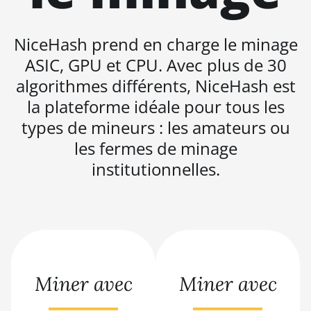
BITMAIN AntMiner S21 Hyd.
(335Th)
NiceHash prend en charge le minage
BITMAIN AntMiner S21
ASIC, GPU et CPU. Avec plus de 30
Immersion (301Th)
algorithmes différents, NiceHash est
BITMAIN AntMiner S21 Pro
la plateforme idéale pour tous les
BITMAIN AntMiner S21 XP
types de mineurs : les amateurs ou
(270Th)
les fermes de minage
BITMAIN AntMiner S21 XP Hyd
institutionnelles.
(473Th)
BITMAIN AntMiner S21 XP
Immersion (300Th)
BITMAIN AntMiner S21 XP+
Hyd (500Th)
Miner avec
Miner avec
BITMAIN AntMiner S21+
(216Th)