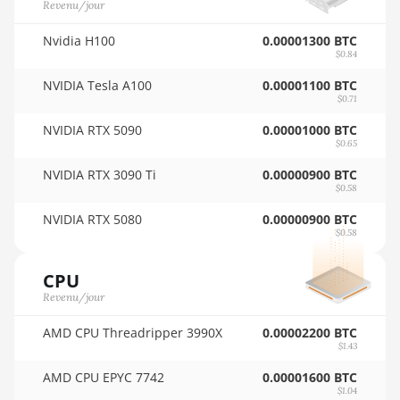
Revenu/jour
🇵🇾ㅤ PYG - ₲
BITMAIN AntMiner D3
🇶🇦ㅤ QAR - QR
Nvidia H100
0.00001300 BTC
BITMAIN AntMiner D5
$0.84
🇷🇴ㅤ RON
BITMAIN AntMiner K5
NVIDIA Tesla A100
0.00001100 BTC
$0.71
🇷🇸ㅤ RSD - din.
BITMAIN AntMiner K7
NVIDIA RTX 5090
0.00001000 BTC
🇸🇦ㅤ SAR - SR
$0.65
BITMAIN AntMiner KA3
🇸🇧ㅤ SBD - $
NVIDIA RTX 3090 Ti
0.00000900 BTC
BITMAIN AntMiner KS3 (8.3TH)
$0.58
🏳ㅤ SCR - SR
BITMAIN AntMiner KS3 (9.4TH)
NVIDIA RTX 5080
0.00000900 BTC
$0.58
🇸🇩ㅤ SDG
BITMAIN AntMiner KS5
🇸🇪ㅤ SEK
CPU
BITMAIN AntMiner KS5 Pro
Revenu/jour
🇸🇬ㅤ SGD - S$
BITMAIN AntMiner KS7
AMD CPU Threadripper 3990X
0.00002200 BTC
🏳ㅤ SHP - £
BITMAIN AntMiner L11 (20Gh)
$1.43
🇸🇱ㅤ SLL - Le
AMD CPU EPYC 7742
0.00001600 BTC
BITMAIN AntMiner L11 Hyd. 2U
$1.04
(33Gh)