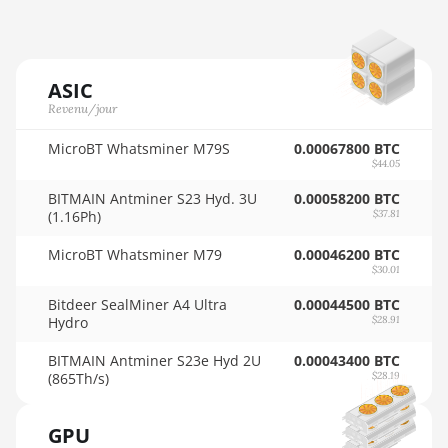
🇳🇬ㅤ NGN - ₦
AMD RX Vega 56
🇳🇮ㅤ NIO - C$
AMD RX Vega 64
🇳🇴ㅤ NOK - Nkr
ASIC
AMD Radeon Pro VII
Revenu/jour
🇳🇵ㅤ NPR - NPRs
AMD Radeon VII
MicroBT Whatsminer M79S
0.00067800 BTC
🇳🇿ㅤ NZD - NZ$
$44.05
AMD Vega Frontier Edition
🇴🇲ㅤ OMR
BITMAIN Antminer S23 Hyd. 3U
0.00058200 BTC
Auradine Teraflux AH3880
(1.16Ph)
$37.81
🇵🇦ㅤ PAB - B/.
Auradine Teraflux AI2500
MicroBT Whatsminer M79
0.00046200 BTC
🇵🇪ㅤ PEN - S/.
$30.01
Auradine Teraflux AI3680
Bitdeer SealMiner A4 Ultra
0.00044500 BTC
🏳ㅤ PGK - K
Auradine Teraflux AT1500
Hydro
$28.91
🇵🇭ㅤ PHP - ₱
Auradine Teraflux AT2880
BITMAIN Antminer S23e Hyd 2U
0.00043400 BTC
(865Th/s)
$28.19
🇵🇰ㅤ PKR - PKRs
BITFURY B8
🇵🇱ㅤ PLN - zł
BITMAIN AntMiner AL1 (16.6Th)
GPU