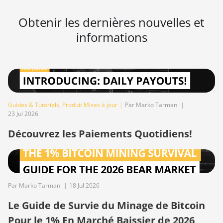
(152Th)
Obtenir les dernières nouvelles et
BITMAIN Antminer S19 Hydro
(158Th)
informations
BITMAIN Antminer S19 XP Hyd
(255Th)
BITMAIN Antminer S19j
(100TH)
Guides & Tutoriels
,
Produit Mises à jour
|
Par Marko Tarman
|
BITMAIN Antminer S19j (90Th)
23 Jul 2026
BITMAIN Antminer S19j Pro
Découvrez les Paiements Quotidiens!
(96Th)
BITMAIN Antminer S19j XP
(151TH)
BITMAIN Antminer S19k Pro
Par Marko Tarman
|
18 Jul 2026
(120Th)
Le Guide de Survie du Minage de Bitcoin
BITMAIN Antminer S23 (580Th)
Pour le 1% En Marché Baissier de 2026