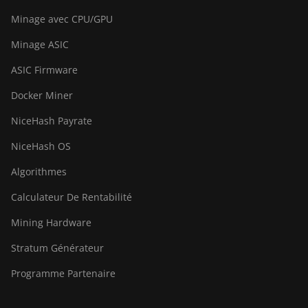
Baikal Giant+
Minage avec CPU/GPU
Bitdeer SealMiner A2
Minage ASIC
Bitdeer SealMiner A2 Hyd
ASIC Firmware
Bitdeer SealMiner A2 Pro Air
Docker Miner
Bitdeer SealMiner A2 Pro Hyd
NiceHash Payrate
Bitdeer SealMiner A3 Air
NiceHash OS
Bitdeer SealMiner A3 Hydro
Algorithmes
Bitdeer SealMiner A3 Pro Air
Calculateur De Rentabilité
Bitdeer SealMiner A3 Pro
Mining Hardware
Hydro
Stratum Générateur
Bitdeer SealMiner A4 Pro Air
Programme Partenaire
Bitdeer SealMiner A4 Pro
Hydro