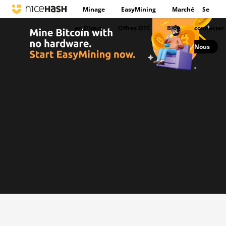
Minage
EasyMining
Marché
Se
en Direct
Offres OTC
Blog
connecter
Nous