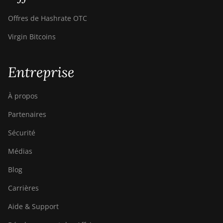
Pro
Offres de Hashrate OTC
Canaan Creative Avalon 1166
Pro
Virgin Bitcoins
Canaan Creative Avalon 1246
Entreprise
Canaan Creative Avalon 7
Canaan Creative Avalon 921
À propos
DesiweMiner K10Pro
Partenaires
DesiweMiner K10Ultra
Sécurité
DesiweMiner K9S
Médias
Ebang Ebit E12
Blog
Ebang Ebit E12+
Carrières
ElphaPex DG 1
Aide & Support
ElphaPex DG 1 Lite