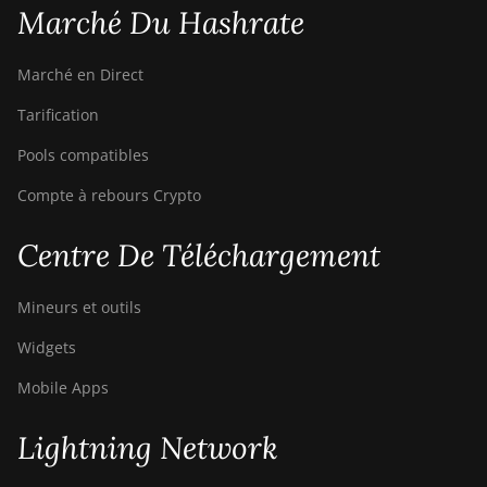
Marché Du Hashrate
Bitdeer SealMiner A4 Ultra
Hydro
Marché en Direct
Bitdeer SealMiner DL1 Air
Tarification
Bitdeer SealMiner DL1 Hydro
Pools compatibles
Bitmain Antminer AL1
Compte à rebours Crypto
Canaan Avalon A15-194T
Centre De Téléchargement
Canaan Avalon A1566
Canaan Avalon A1566I
Mineurs et outils
Canaan Avalon A15XP-206T
Widgets
Canaan Avalon A16 (282Th)
Mobile Apps
Canaan Avalon A16XP (300Th)
Lightning Network
Canaan Avalon Made A1346