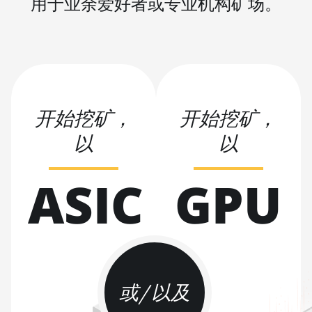
用于业余爱好者或专业机构矿场。
BITMAIN AntMiner S21 (200Th)
BITMAIN AntMiner S21 Hyd. (335Th)
BITMAIN AntMiner S21 Immersion
(301Th)
BITMAIN AntMiner S21 Pro
开始挖矿，
开始挖矿，
BITMAIN AntMiner S21 XP (270Th)
以
以
BITMAIN AntMiner S21 XP Hyd
(473Th)
ASIC
GPU
BITMAIN AntMiner S21 XP Immersion
(300Th)
BITMAIN AntMiner S21 XP+ Hyd
(500Th)
BITMAIN AntMiner S21+ (216Th)
或/以及
BITMAIN AntMiner S21+ Hyd (319Th)