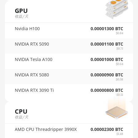
🇵🇦ㅤ PAB - B/.
GPU
Auradine Teraflux AI3680
收益/天
🇵🇪ㅤ PEN - S/.
Auradine Teraflux AT1500
Nvidia H100
0.00001300 BTC
🏳ㅤ PGK - K
Auradine Teraflux AT2880
$0.84
🇵🇭ㅤ PHP - ₱
NVIDIA RTX 5090
0.00001100 BTC
BITFURY B8
$0.71
🇵🇰ㅤ PKR - PKRs
BITMAIN AntMiner AL1 (16.6Th)
NVIDIA Tesla A100
0.00001000 BTC
$0.64
🇵🇱ㅤ PLN - zł
BITMAIN AntMiner D3
NVIDIA RTX 5080
0.00000900 BTC
🇵🇾ㅤ PYG - ₲
BITMAIN AntMiner D5
$0.58
🇶🇦ㅤ QAR - QR
NVIDIA RTX 3090 Ti
0.00000800 BTC
BITMAIN AntMiner K5
$0.51
🇷🇴ㅤ RON
BITMAIN AntMiner K7
CPU
🇷🇸ㅤ RSD - din.
BITMAIN AntMiner KA3
收益/天
🇸🇦ㅤ SAR - SR
BITMAIN AntMiner KS3 (8.3TH)
AMD CPU Threadripper 3990X
0.00002300 BTC
🇸🇧ㅤ SBD - $
$1.48
BITMAIN AntMiner KS3 (9.4TH)