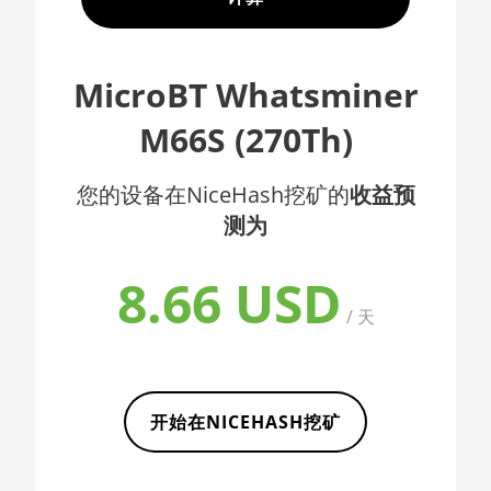
🇦🇫ㅤ AFN - Af
AMD CPU EPYC 7402
🇦🇱ㅤ ALL
AMD CPU EPYC 7402P
MicroBT Whatsminer
🇦🇲ㅤ AMD
AMD CPU EPYC 7551
M66S (270Th)
🇧🇶ㅤ ANG - ƒ
AMD CPU EPYC 7601
🇦🇴ㅤ AOA - Kz
您的设备在NiceHash挖矿的
收益预
AMD CPU EPYC 7742
测为
🇦🇷ㅤ ARS - AR$
AMD CPU Ryzen 3 1300X
🇦🇺ㅤ AUD - AU$
AMD CPU Ryzen 5 1400
8.66 USD
🏳ㅤ AWG - ƒ
/ 天
AMD CPU Ryzen 5 1500X
🇦🇿ㅤ AZN - man.
AMD CPU Ryzen 5 1600
🇧🇦ㅤ BAM - KM
AMD CPU Ryzen 5 1600X
开始在NICEHASH挖矿
🏳ㅤ BBD - Bds$
AMD CPU Ryzen 5 2600
🇧🇩ㅤ BDT - Tk
AMD CPU Ryzen 5 2600X