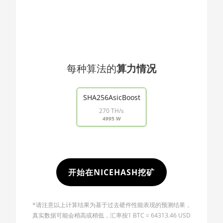
🇯🇴ㅤ JOD - JD
AMD RX 5600 XT 6GB
🇯🇵ㅤ JPY - ¥
AMD RX 570 16GB
🏳ㅤ KGS - сом
AMD RX 570 4GB
🇰🇭ㅤ KHR
AMD RX 570 8GB
每种算法的
算力情况
🇰🇲ㅤ KMF - CF
AMD RX 5700 8GB
End of interactive chart.
🏳ㅤ KPW - W
AMD RX 5700 XT 8GB
SHA256AsicBoost
270 TH/s
🇰🇷ㅤ KRW - ₩
AMD RX 580 4GB
4995 W
🇰🇼ㅤ KWD - KD
AMD RX 580 8GB
🇰🇾ㅤ KYD - $
AMD RX 590 8GB
🇰🇿ㅤ KZT
AMD RX 6500 XT 4GB
开始在NICEHASH挖矿
🇱🇦ㅤ LAK - ₭
AMD RX 6600 8GB
🇱🇧ㅤ LBP - LB£
*请注意以上计算结果为基于过去硬件性能表现的预测结果，
AMD RX 6600 XT 8GB
真实数据可能会稍高或稍低，汇率按1 BTC = 64313.46 USD
🇱🇰ㅤ LKR - SLRs