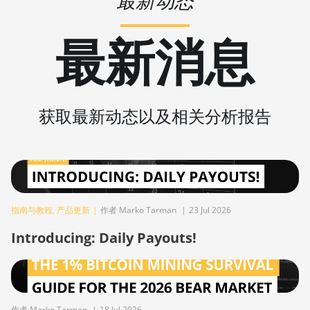
最新动态
BITMAIN AntMiner T17+
BITMAIN AntMiner T17e
最新消息
BITMAIN AntMiner T9+
BITMAIN AntMiner Z11
BITMAIN AntMiner Z11e
获取最新动态以及相关分析报告
BITMAIN AntMiner Z11j
BITMAIN AntMiner Z15
BITMAIN AntMiner Z15 Pro
指南与教程
,
BITMAIN AntMiner Z15e
产品更新
|
作者 Marko Tarman
|
23 Jul 2026
Introducing: Daily Payouts!
BITMAIN AntMiner Z15j
BITMAIN Antminer S19 Hyd. (152Th)
BITMAIN Antminer S19 Hydro (158Th)
作者 Marko Tarman
|
18 Jul 2026