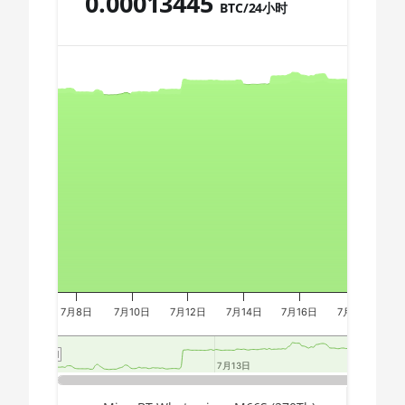
0.00013445
BTC/24小时
🇩🇿ㅤ DZD - DA
AMD CPU Ryzen 9 7950X
Chart
🇪🇬ㅤ EGP
AMD CPU Threadripper 1900X
🇪🇷ㅤ ERN - Nfk
AMD CPU Threadripper 1920X
🇪🇹ㅤ ETB - Br
Combination chart with 3 data series.
AMD CPU Threadripper 1950X
The chart has 2 X axes displaying Time, and navigator-x-a
🏳ㅤ FJD - FJ$
The chart has 3 Y axes displaying values, values, and navi
AMD CPU Threadripper 2920X
🇫🇰ㅤ FKP - £
AMD CPU Threadripper 2950X
🇬🇪ㅤ GEL
AMD CPU Threadripper 2970WX
🇬🇭ㅤ GHS - GH₵
AMD CPU Threadripper 2990WX
🇬🇮ㅤ GIP - £
AMD CPU Threadripper 3960X
🏳ㅤ GMD - D
7月8日
7月10日
7月12日
7月14日
7月16日
7月18日
7
AMD CPU Threadripper 3970X
🇬🇳ㅤ GNF - FG
AMD CPU Threadripper 3990X
7月13日
7月13日
🇬🇹ㅤ GTQ
AMD PRO W6800 32GB
End of interactive chart.