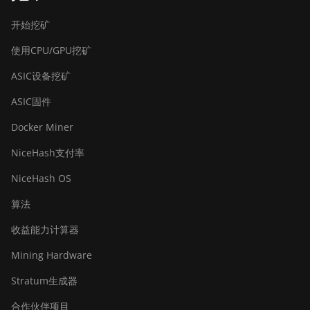
BITMAIN Antminer T19 Hydro (145Th)
开始挖矿
BITMAIN Antminer T19 Hydro (158Th)
使用CPU/GPU挖矿
BITMAIN Antminer T21 (190TH)
ASIC设备挖矿
Baikal BK-G28
ASIC固件
Baikal Giant X10
Docker Miner
Baikal Giant+
NiceHash支付率
Bitdeer SealMiner A2
NiceHash OS
Bitdeer SealMiner A2 Hyd
算法
Bitdeer SealMiner A2 Pro Air
收益能力计算器
Bitdeer SealMiner A2 Pro Hyd
Mining Hardware
Bitdeer SealMiner A3 Air
Stratum生成器
Bitdeer SealMiner A3 Hydro
合作伙伴项目