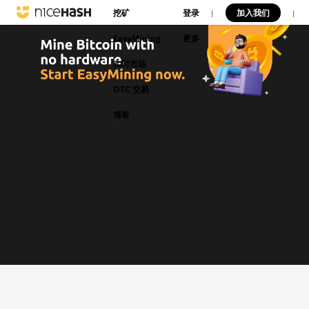
挖矿
登录
加入我们
|
|
EasyMining
更多
实时市场
OTC 交易
博客