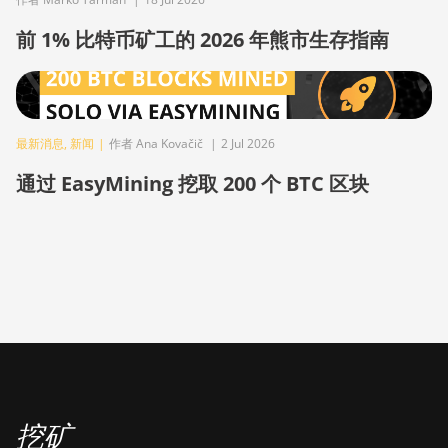
BITMAIN Antminer S19 XP Hyd
(255Th)
前 1% 比特币矿工的 2026 年熊市生存指南
BITMAIN Antminer S19j (100TH)
BITMAIN Antminer S19j (90Th)
BITMAIN Antminer S19j Pro (96Th)
最新消息
,
新闻
|
作者 Ana Kovačič
|
2 Jul 2026
BITMAIN Antminer S19j XP (151TH)
通过 EasyMining 挖取 200 个 BTC 区块
BITMAIN Antminer S19k Pro (120Th)
BITMAIN Antminer S23 (580Th)
BITMAIN Antminer S23 Hyd. (580Th)
BITMAIN Antminer S23 Hyd. 3U
(1.16Ph)
BITMAIN Antminer S23 Imm. (442Th)
BITMAIN Antminer S23e Hyd 2U
挖矿
(865Th/s)