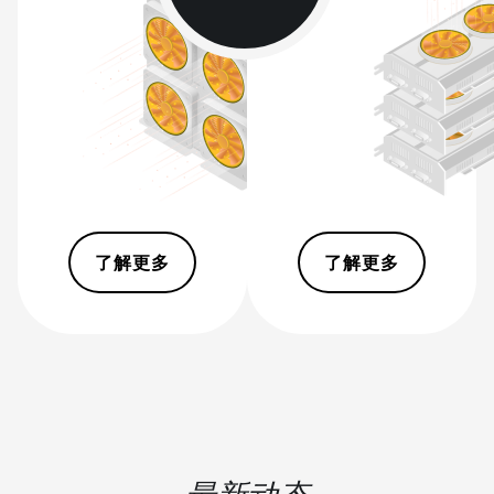
BITMAIN AntMiner S21e XP Hyd
(430Th)
BITMAIN AntMiner S21e XP Hyd 3U
(860Th)
BITMAIN AntMiner S21j XP Hyd
(495Th/s)
BITMAIN AntMiner S9
BITMAIN AntMiner S9 SE
了解更多
了解更多
BITMAIN AntMiner S9i
BITMAIN AntMiner S9j
BITMAIN AntMiner S9k
BITMAIN AntMiner T15
BITMAIN AntMiner T17