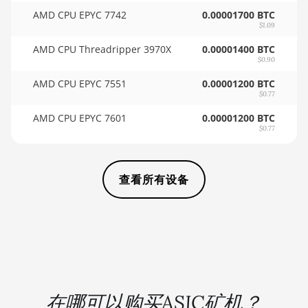
AMD CPU EPYC 7742
0.00001700 BTC
🏳ㅤ SCR - SR
BITMAIN AntMiner KS5
$1.09
🇸🇩ㅤ SDG
BITMAIN AntMiner KS5 Pro
AMD CPU Threadripper 3970X
0.00001400 BTC
$0.90
🇸🇪ㅤ SEK
BITMAIN AntMiner KS7
AMD CPU EPYC 7551
0.00001200 BTC
🇸🇬ㅤ SGD - S$
$0.77
BITMAIN AntMiner L11 (20Gh)
AMD CPU EPYC 7601
🏳ㅤ SHP - £
0.00001200 BTC
BITMAIN AntMiner L11 Hyd. 2U
$0.77
(33Gh)
🇸🇱ㅤ SLL - Le
BITMAIN AntMiner L11 Hyd. 6U
🇸🇴ㅤ SOS - Ssh
(33Gh)
查看所有设备
🏳ㅤ SRD - $
BITMAIN AntMiner L11 Pro (21Gh)
🇸🇾ㅤ SYP - SY£
BITMAIN AntMiner L3 ++
🇸🇿ㅤ SZL - L
BITMAIN AntMiner L3+
🇹🇭ㅤ THB - ฿
BITMAIN AntMiner L7
🇹🇭ㅤ TJS - ЅМ
在哪可以购买ASIC矿机？
BITMAIN AntMiner L9 (16Gh)