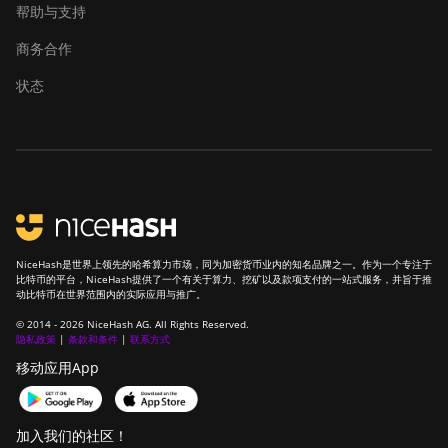
ElphaPex DG 1
帮助与支持
ElphaPex DG 1 Lite
商务合作
ElphaPex DG 1+
状态
ElphaPex DG 1S
ElphaPex DG Home 1
ElphaPex DG Hydro 1
ElphaPex DG2
NiceHash是世界上领先的哈希算力市场，同为加密货币业内的知名品牌之一。作为一个专注于
ElphaPex DG2+
比特币的平台，NiceHash提供了一个有关于算力、挖矿以及款项支付的一站式服务，并旨于推
动比特币在世界范围内的实际应用与推广。
FusionSilicon X2
© 2014 - 2026 NiceHash AG. All Rights Reserved.
隐私政策
|
条款和条件
|
联系方式
FusionSilicon X7
移动应用App
Goldshell AL-BOX
Goldshell AL-BOX II
加入我们的社区！