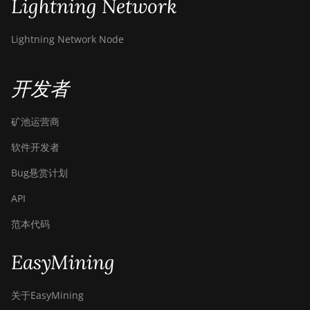
Lightning Network
Canaan Avalon A16 (282Th)
Canaan Avalon A16XP (300Th)
Lightning Network Node
Canaan Avalon Made A1346
开发者
Canaan Avalon Made A1366
Canaan Avalon Made A1446
矿池运营商
Canaan Avalon Made A1466
软件开发者
Canaan Avalon Mini 3
Bug悬赏计划
Canaan Avalon Nano 3
API
Canaan Avalon Nano 3S
范本代码
Canaan Avalon Q
EasyMining
Canaan Avalon Q
Canaan AvalonMiner 1047
关于EasyMining