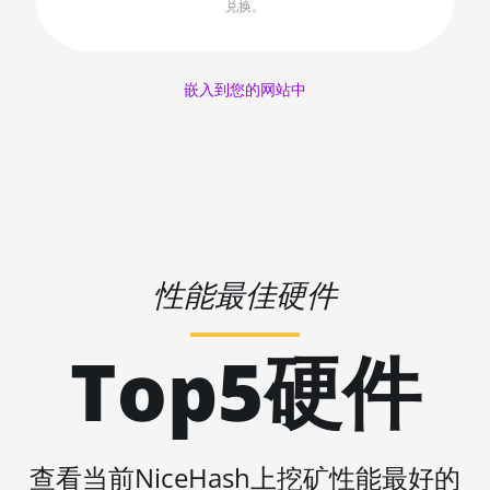
AMD RX 6650 XT
兑换。
🇱🇷ㅤ LRD - $
AMD RX 6700 10GB
🏳ㅤ LSL - M
AMD RX 6700 XT 12GB
嵌入到您的网站中
🇱🇹ㅤ LTL - Lt
AMD RX 6750 XT 12GB
🇱🇻ㅤ LVL - Ls
AMD RX 6800 16GB
🇱🇾ㅤ LYD - LD
AMD RX 6800 XT 16GB
🇲🇦ㅤ MAD
AMD RX 6900 XT 16GB
🇲🇩ㅤ MDL
性能最佳硬件
AMD RX 6950 XT
🇲🇬ㅤ MGA
AMD RX 7600
Top5硬件
🇲🇰ㅤ MKD
AMD RX 7600 XT
🇲🇲ㅤ MMK
AMD RX 7700 XT
🏳ㅤ MNT - ₮
AMD RX 7800 XT
查看当前NiceHash上挖矿性能最好的
🇲🇴ㅤ MOP - MOP$