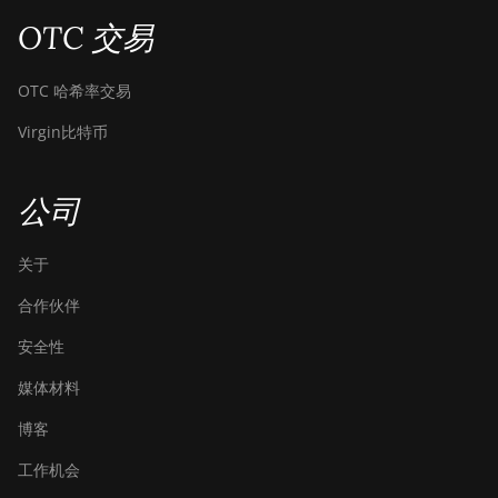
Canaan AvalonMiner 1066
OTC 交易
Canaan Creative Avalon 1126 Pro
OTC 哈希率交易
Canaan Creative Avalon 1146 Pro
Virgin比特币
Canaan Creative Avalon 1166 Pro
Canaan Creative Avalon 1246
公司
Canaan Creative Avalon 7
Canaan Creative Avalon 921
关于
DesiweMiner K10Pro
合作伙伴
DesiweMiner K10Ultra
安全性
DesiweMiner K9S
媒体材料
Ebang Ebit E12
博客
Ebang Ebit E12+
工作机会