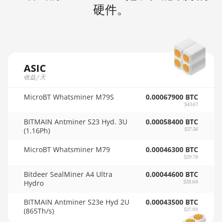
AMD RX 7900 GRE
硬件。
🇲🇺ㅤ MUR - MURs
AMD RX 7900 XT 20GB
🏳ㅤ MVR - Rf
AMD RX 7900 XTX 24GB
🇲🇼ㅤ MWK - MK
AMD RX 9070
ASIC
🇲🇽ㅤ MXN - MX$
AMD RX 9070 GRE
收益/天
🇲🇾ㅤ MYR - RM
AMD RX 9070 XT
MicroBT Whatsminer M79S
0.00067900 BTC
$43.67
🇳🇦ㅤ NAD - N$
AMD RX Vega 56
BITMAIN Antminer S23 Hyd. 3U
0.00058400 BTC
🇳🇬ㅤ NGN - ₦
AMD RX Vega 64
(1.16Ph)
$37.56
🇳🇮ㅤ NIO - C$
AMD Radeon Pro VII
MicroBT Whatsminer M79
0.00046300 BTC
$29.78
🇳🇴ㅤ NOK - Nkr
AMD Radeon VII
Bitdeer SealMiner A4 Ultra
0.00044600 BTC
🇳🇵ㅤ NPR - NPRs
Hydro
$28.68
AMD Vega Frontier Edition
🇳🇿ㅤ NZD - NZ$
BITMAIN Antminer S23e Hyd 2U
0.00043500 BTC
Auradine Teraflux AH3880
(865Th/s)
$27.98
🇴🇲ㅤ OMR
Auradine Teraflux AI2500