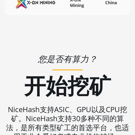
China
(184Th)
🇻🇺ㅤ VUV - Vt
Mining
BITMAIN AntMiner S19 Pro+ Hyd
🏳ㅤ WST - WS$
(198Th)
🇨🇫ㅤ XAF - FCFA
BITMAIN AntMiner S19 Pro+ Hyd.
🇦🇬ㅤ XCD - $
(191Th)
🏳ㅤ XDR - SDR
BITMAIN AntMiner S19 XP (140Th)
您是否有算力？
🇨🇮ㅤ XOF - CFA
BITMAIN AntMiner S19 XP Hyd 3U
(512Th)
🇵🇫ㅤ XPF - Fr
开始挖矿
BITMAIN AntMiner S19 XP+ Hyd
🇾🇪ㅤ YER - YR
(279Th)
🇿🇦ㅤ ZAR - R
BITMAIN AntMiner S19j Pro (100Th)
🇿🇲ㅤ ZMK - ZK
BITMAIN AntMiner S19j Pro (104Th)
NiceHash支持ASIC、GPU以及CPU挖
矿。NiceHash支持30多种不同的算
BITMAIN AntMiner S19j Pro+ (120Th)
法，是所有类型矿工的首选平台，也适
BITMAIN AntMiner S19j Pro++ (125Th)