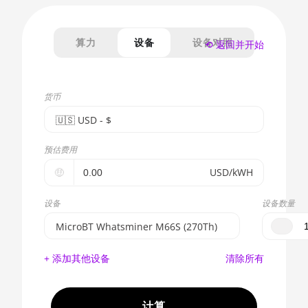
算力
设备
设备对照
⟲ 返回并开始
货币
🇺🇸ㅤ USD - $
🇪🇺ㅤ EUR - €
预估费用
🇺🇸ㅤ USD - $
🤑
USD/kWH
🇨🇳ㅤ CNY - CN¥
设备
设备数量
🇬🇧ㅤ GBP - £
MicroBT Whatsminer M66S (270Th)
🇷🇺ㅤ RUB
BITMAIN AntMiner S17e (64Th)
+ 添加其他设备
清除所有
- - -
AMD CPU EPYC 7302
🇦🇪ㅤ AED
AMD CPU EPYC 7352
计算