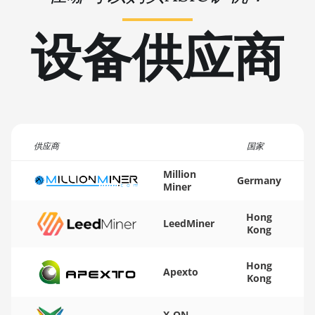
🏳ㅤ TMT - m
BITMAIN AntMiner L9 (17Gh)
设备供应商
🇹🇳ㅤ TND - DT
BITMAIN AntMiner L9 Hyd 2U (27Gh)
🇹🇷ㅤ TRY - TL
BITMAIN AntMiner S11
🇹🇹ㅤ TTD - TT$
BITMAIN AntMiner S15
🇹🇼ㅤ TWD - NT$
BITMAIN AntMiner S17
🇹🇿ㅤ TZS - TSh
供应商
国家
BITMAIN AntMiner S17 (53Th)
🇺🇦ㅤ UAH - ₴
Million
BITMAIN AntMiner S17 Pro
Germany
Miner
🇺🇬ㅤ UGX - USh
BITMAIN AntMiner S17 Pro (50Th)
Hong
🇺🇾ㅤ UYU - $U
LeedMiner
Kong
BITMAIN AntMiner S17+
🇺🇿ㅤ UZS
BITMAIN AntMiner S19
Hong
Apexto
🏳ㅤ VES - Bs.S
Kong
BITMAIN AntMiner S19 Pro
🇻🇳ㅤ VND - ₫
BITMAIN AntMiner S19 Pro Hyd.
X-ON