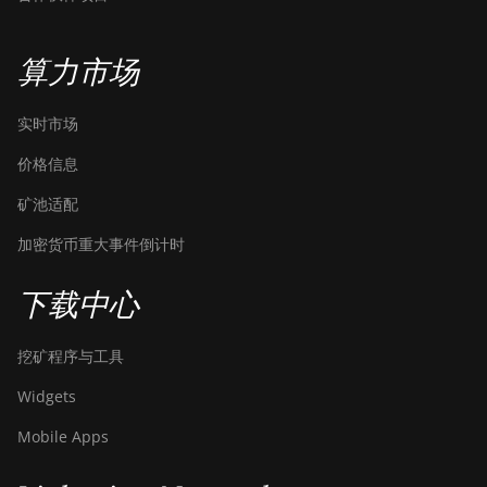
Bitdeer SealMiner A3 Pro Air
算力市场
Bitdeer SealMiner A3 Pro Hydro
Bitdeer SealMiner A4 Pro Air
实时市场
Bitdeer SealMiner A4 Pro Hydro
价格信息
Bitdeer SealMiner A4 Ultra Hydro
矿池适配
Bitdeer SealMiner DL1 Air
加密货币重大事件倒计时
Bitdeer SealMiner DL1 Hydro
下载中心
Bitmain Antminer AL1
Canaan Avalon A15-194T
挖矿程序与工具
Canaan Avalon A1566
Widgets
Canaan Avalon A1566I
Mobile Apps
Canaan Avalon A15XP-206T