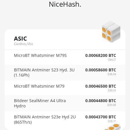
NiceHash.
🇳🇿ㅤ NZD - NZ$
Auradine Teraflux AH3880
🇴🇲ㅤ OMR
Auradine Teraflux AI2500
🇵🇦ㅤ PAB - B/.
Auradine Teraflux AI3680
ASIC
🇵🇪ㅤ PEN - S/.
Auradine Teraflux AT1500
Ganhos/dia
🏳ㅤ PGK - K
Auradine Teraflux AT2880
MicroBT Whatsminer M79S
0.00068200 BTC
$44.27
🇵🇭ㅤ PHP - ₱
BITFURY B8
BITMAIN Antminer S23 Hyd. 3U
0.00058600 BTC
🇵🇰ㅤ PKR - PKRs
BITMAIN AntMiner AL1 (16.6Th)
(1.16Ph)
$38.04
🇵🇱ㅤ PLN - zł
BITMAIN AntMiner D3
MicroBT Whatsminer M79
0.00046500 BTC
$30.19
🇵🇾ㅤ PYG - ₲
BITMAIN AntMiner D5
Bitdeer SealMiner A4 Ultra
0.00044800 BTC
🇶🇦ㅤ QAR - QR
Hydro
$29.08
BITMAIN AntMiner K5
🇷🇴ㅤ RON
BITMAIN Antminer S23e Hyd 2U
BITMAIN AntMiner K7
0.00043700 BTC
(865Th/s)
$28.37
🇷🇸ㅤ RSD - din.
BITMAIN AntMiner KA3