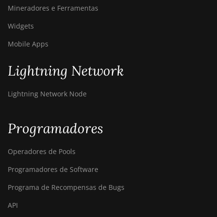
ElphaPex DG 1S
Mineradores e Ferramentas
ElphaPex DG Home 1
Widgets
ElphaPex DG Hydro 1
Mobile Apps
ElphaPex DG2
Lightning Network
ElphaPex DG2+
FusionSilicon X2
Lightning Network Node
FusionSilicon X7
Programadores
Goldshell AL-BOX
Goldshell AL-BOX II
Operadores de Pools
Goldshell AL-BOX II Plus
Programadores de Software
Goldshell CK Lite
Programa de Recompensas de Bugs
Goldshell CK-BOX
API