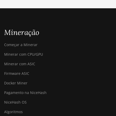
Canaan Avalon Made A1366
Canaan Avalon Made A1446
Canaan Avalon Made A1466
Mineração
Canaan Avalon Mini 3
Canaan Avalon Nano 3
Começar a Minerar
Canaan Avalon Nano 3S
Minerar com CPU/GPU
Canaan Avalon Q
Minerar com ASIC
Canaan Avalon Q
Firmware ASIC
Canaan AvalonMiner 1047
Docker Miner
Canaan AvalonMiner 1066
Pagamento na NiceHash
Canaan Creative Avalon 1126 Pro
NiceHash OS
Canaan Creative Avalon 1146 Pro
Algoritmos