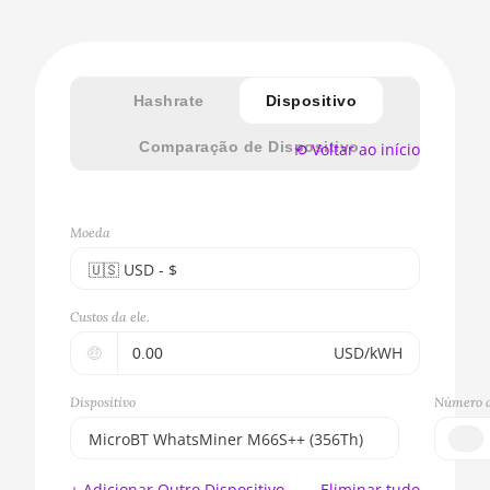
Hashrate
Dispositivo
Comparação de Dispositivo
⟲ Voltar ao início
Moeda
🇺🇸ㅤ USD - $
🇪🇺ㅤ EUR - €
Custos da ele.
🇺🇸ㅤ USD - $
🤑
USD/kWH
🇨🇳ㅤ CNY - CN¥
Dispositivo
Número d
🇬🇧ㅤ GBP - £
MicroBT WhatsMiner M66S++ (356Th)
🇷🇺ㅤ RUB
BITMAIN AntMiner S17e (64Th)
+ Adicionar Outro Dispositivo
Eliminar tudo