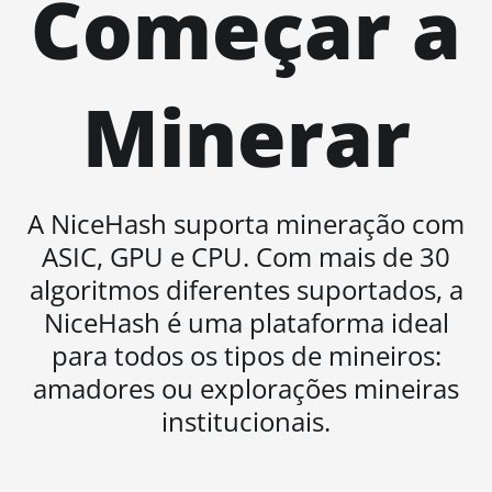
Começar a
BITMAIN AntMiner S21e XP Hyd 3U
(860Th)
BITMAIN AntMiner S21j XP Hyd
Minerar
(495Th/s)
BITMAIN AntMiner S9
BITMAIN AntMiner S9 SE
A NiceHash suporta mineração com
BITMAIN AntMiner S9i
ASIC, GPU e CPU. Com mais de 30
BITMAIN AntMiner S9j
algoritmos diferentes suportados, a
BITMAIN AntMiner S9k
NiceHash é uma plataforma ideal
BITMAIN AntMiner T15
para todos os tipos de mineiros:
BITMAIN AntMiner T17
amadores ou explorações mineiras
institucionais.
BITMAIN AntMiner T17+
BITMAIN AntMiner T17e