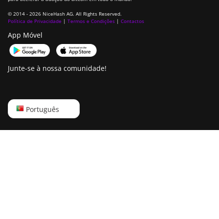
IceRiver KS3
© 2014 - 2026 NiceHash AG. All Rights Reserved.
Política de Privacidade
|
Termos e Condições
|
Contactos
IceRiver KS3L
App Móvel
IceRiver KS3M
Junte-se à nossa comunidade!
IceRiver KS5L
IceRiver KS5M
IceRiver KS7
English
Português
IceRiver KS7 Lite
Русский
Innosilicon A4 Dominator
中文
Innosilicon A5
Deutsch
Innosilicon A5 DashMaster - normal
Português
mode
Español
Innosilicon A5 DashMaster - overclock
mode
Français