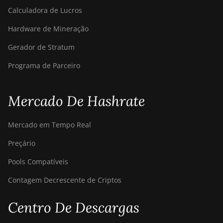
Canaan Creative Avalon 1166 Pro
Calculadora de Lucros
Canaan Creative Avalon 1246
Hardware de Mineração
Canaan Creative Avalon 7
Gerador de Stratum
Canaan Creative Avalon 921
Programa de Parceiro
DesiweMiner K10Pro
DesiweMiner K10Ultra
Mercado De Hashrate
DesiweMiner K9S
Mercado em Tempo Real
Ebang Ebit E12
Preçário
Ebang Ebit E12+
Pools Compatíveis
ElphaPex DG 1
Contagem Decrescente de Criptos
ElphaPex DG 1 Lite
Centro De Descargas
ElphaPex DG 1+