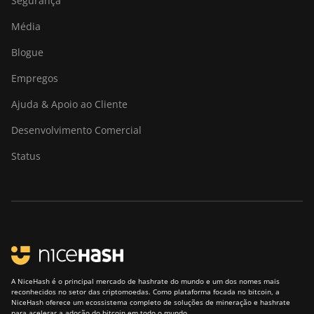
Segurança
Goldshell LT5 Pro
Média
Goldshell Mini-DOGE
Blogue
Goldshell Mini-DOGE II
Empregos
Goldshell Mini-DOGE Pro
Ajuda & Apoio ao Cliente
IceRiver AL0
Desenvolvimento Comercial
IceRiver AL3
Status
IceRiver KS0
IceRiver KS0 PRO
IceRiver KS0 Ultra
IceRiver KS1
A NiceHash é o principal mercado de hashrate do mundo e um dos nomes mais
IceRiver KS2
reconhecidos no setor das criptomoedas. Como plataforma focada no bitcoin, a
NiceHash oferece um ecossistema completo de soluções de mineração e hashrate
IceRiver KS2 Lite
para acelerar a adoção do bitcoin em todo o mundo.