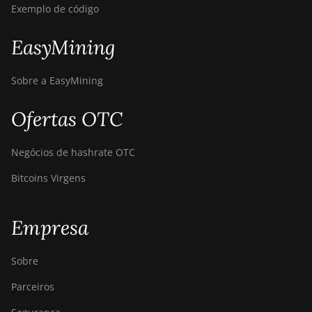
Goldshell CK-BOX II
Exemplo de código
Goldshell CK5
EasyMining
Goldshell CK6
Goldshell CK6-SE
Sobre a EasyMining
Goldshell E-DG1M
Ofertas OTC
Goldshell KA-BOX
Negócios de hashrate OTC
Goldshell KA-BOX Pro
Bitcoins Virgens
Goldshell KD-BOX
Goldshell KD5
Empresa
Goldshell KD6
Goldshell LB Lite
Sobre
Goldshell LB-BOX
Parceiros
Goldshell LT Lite