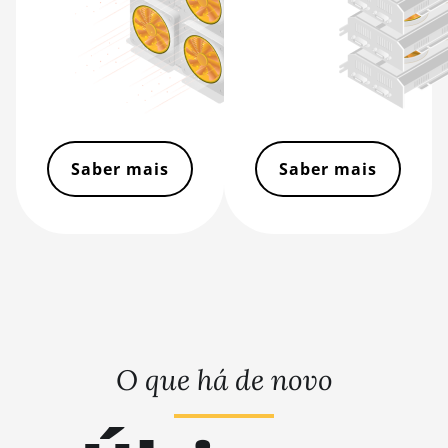
BITMAIN Antminer S19j (90Th)
BITMAIN Antminer S19j Pro (96Th)
BITMAIN Antminer S19j XP (151TH)
BITMAIN Antminer S19k Pro (120Th)
BITMAIN Antminer S23 (580Th)
Saber mais
Saber mais
BITMAIN Antminer S23 Hyd. (580Th)
BITMAIN Antminer S23 Hyd. 3U (1.16Ph)
BITMAIN Antminer S23 Imm. (442Th)
BITMAIN Antminer S23e Hyd 2U
(865Th/s)
BITMAIN Antminer T19 Hydro (145Th)
O que há de novo
BITMAIN Antminer T19 Hydro (158Th)
BITMAIN Antminer T21 (190TH)