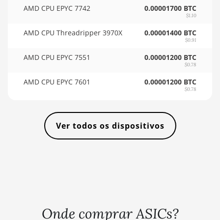
AMD CPU EPYC 7742
0.00001700 BTC
🇹🇭ㅤ THB - ฿
BITMAIN AntMiner L9 (16Gh)
$1.10
🇹🇭ㅤ TJS - ЅМ
BITMAIN AntMiner L9 (17Gh)
AMD CPU Threadripper 3970X
0.00001400 BTC
$0.91
🏳ㅤ TMT - m
BITMAIN AntMiner L9 Hyd 2U (27Gh)
AMD CPU EPYC 7551
0.00001200 BTC
🇹🇳ㅤ TND - DT
$0.78
BITMAIN AntMiner S11
🇹🇷ㅤ TRY - TL
AMD CPU EPYC 7601
0.00001200 BTC
BITMAIN AntMiner S15
$0.78
🇹🇹ㅤ TTD - TT$
BITMAIN AntMiner S17
🇹🇼ㅤ TWD - NT$
BITMAIN AntMiner S17 (53Th)
Ver todos os dispositivos
🇹🇿ㅤ TZS - TSh
BITMAIN AntMiner S17 Pro
🇺🇦ㅤ UAH - ₴
BITMAIN AntMiner S17 Pro (50Th)
🇺🇬ㅤ UGX - USh
BITMAIN AntMiner S17+
🇺🇾ㅤ UYU - $U
BITMAIN AntMiner S19
🇺🇿ㅤ UZS
Onde comprar ASICs?
BITMAIN AntMiner S19 Pro