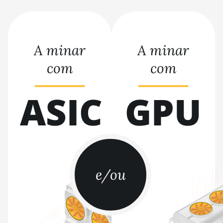
BITMAIN AntMiner T9+
BITMAIN AntMiner Z11
BITMAIN AntMiner Z11e
A minar
A minar
BITMAIN AntMiner Z11j
com
com
BITMAIN AntMiner Z15
ASIC
GPU
BITMAIN AntMiner Z15 Pro
BITMAIN AntMiner Z15e
BITMAIN AntMiner Z15j
BITMAIN Antminer S19 Hyd. (152Th)
BITMAIN Antminer S19 Hydro (158Th)
e/ou
BITMAIN Antminer S19 XP Hyd (255Th)
BITMAIN Antminer S19j (100TH)