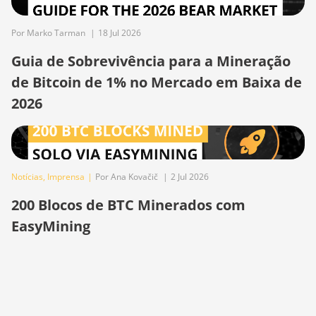
Bitdeer SealMiner A4 Pro Hydro
Por Marko Tarman
|
18 Jul 2026
Bitdeer SealMiner A4 Ultra Hydro
Guia de Sobrevivência para a Mineração
Bitdeer SealMiner DL1 Air
de Bitcoin de 1% no Mercado em Baixa de
Bitdeer SealMiner DL1 Hydro
2026
Bitmain Antminer AL1
Canaan Avalon A15-194T
Canaan Avalon A1566
Notícias
,
Imprensa
|
Por Ana Kovačič
|
2 Jul 2026
Canaan Avalon A1566I
200 Blocos de BTC Minerados com
Canaan Avalon A15XP-206T
EasyMining
Canaan Avalon A16 (282Th)
Canaan Avalon A16XP (300Th)
Canaan Avalon Made A1346