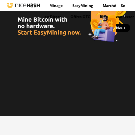
Minage
EasyMining
Marché
Se
en Direct
Offres OTC
Blog
connecter
Nous