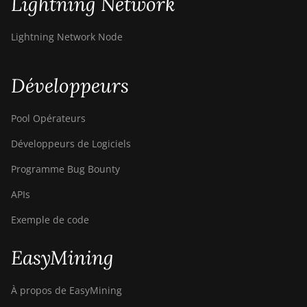
Lightning Network
DesiweMiner K10Pro
Lightning Network Node
DesiweMiner K10Ultra
DesiweMiner K9S
Développeurs
Ebang Ebit E12
Pool Opérateurs
Ebang Ebit E12+
Développeurs de Logiciels
ElphaPex DG 1
Programme Bug Bounty
ElphaPex DG 1 Lite
APIs
ElphaPex DG 1+
Exemple de code
ElphaPex DG 1S
ElphaPex DG Home 1
EasyMining
ElphaPex DG Hydro 1
À propos de EasyMining
ElphaPex DG2