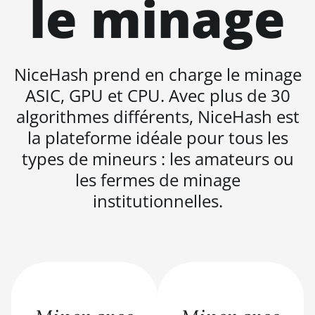
le minage
(473Th)
BITMAIN AntMiner S21 XP Immersion
(300Th)
BITMAIN AntMiner S21 XP+ Hyd
NiceHash prend en charge le minage
(500Th)
ASIC, GPU et CPU. Avec plus de 30
BITMAIN AntMiner S21+ (216Th)
algorithmes différents, NiceHash est
la plateforme idéale pour tous les
BITMAIN AntMiner S21+ Hyd (319Th)
types de mineurs : les amateurs ou
BITMAIN AntMiner S21e XP Hyd
les fermes de minage
(430Th)
institutionnelles.
BITMAIN AntMiner S21e XP Hyd 3U
(860Th)
BITMAIN AntMiner S21j XP Hyd
(495Th/s)
BITMAIN AntMiner S9
BITMAIN AntMiner S9 SE