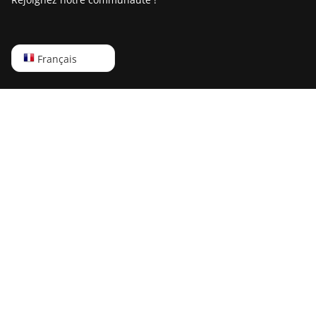
Goldshell Mini-DOGE Pro
IceRiver AL0
English
Français
IceRiver AL3
Русский
IceRiver KS0
中文
IceRiver KS0 PRO
Deutsch
IceRiver KS0 Ultra
Português
IceRiver KS1
Español
IceRiver KS2
Français
IceRiver KS2 Lite
日本語
IceRiver KS3
IceRiver KS3L
IceRiver KS3M