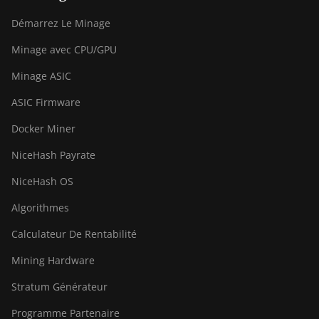
Bitdeer SealMiner DL1 Hydro
Démarrez Le Minage
Bitmain Antminer AL1
Minage avec CPU/GPU
Canaan Avalon A15-194T
Minage ASIC
Canaan Avalon A1566
ASIC Firmware
Canaan Avalon A1566I
Docker Miner
Canaan Avalon A15XP-206T
NiceHash Payrate
Canaan Avalon A16 (282Th)
NiceHash OS
Canaan Avalon A16XP (300Th)
Algorithmes
Canaan Avalon Made A1346
Calculateur De Rentabilité
Canaan Avalon Made A1366
Mining Hardware
Canaan Avalon Made A1446
Stratum Générateur
Canaan Avalon Made A1466
Programme Partenaire
Canaan Avalon Mini 3