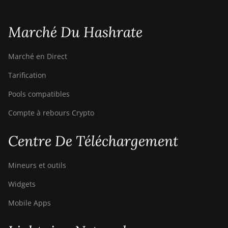
Canaan Avalon Nano 3
Marché Du Hashrate
Canaan Avalon Nano 3S
Canaan Avalon Q
Marché en Direct
Canaan Avalon Q
Tarification
Canaan AvalonMiner 1047
Pools compatibles
Canaan AvalonMiner 1066
Compte à rebours Crypto
Canaan Creative Avalon 1126 Pro
Centre De Téléchargement
Canaan Creative Avalon 1146 Pro
Mineurs et outils
Canaan Creative Avalon 1166 Pro
Widgets
Canaan Creative Avalon 1246
Mobile Apps
Canaan Creative Avalon 7
Canaan Creative Avalon 921