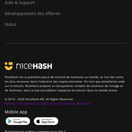
Aide & Support
Goldshell E-DG1M
Développement des Affaires
Goldshell KA-BOX
Statut
Goldshell KA-BOX Pro
Goldshell KD-BOX
Goldshell KD5
Goldshell KD6
Goldshell LB Lite
NiceHash est la première place de marché de hashrate au monde, et l'un des noms
les plus reconnus dans l'industrie des crypto-monnaies. En tant que plateforme axée
Goldshell LB-BOX
sur le bitcoin, NiceHash propose un écosystème complet de solutions de minage et
de hashrate, dans le but d’accélérer l’adoption du bitcoin dans le monde entier.
Goldshell LT Lite
© 2014 - 2026 NiceHash AG. All Rights Reserved.
Politique de confidentialité
|
Termes & Conditions
|
Contact
Goldshell LT5 Pro
Mobile App
Goldshell Mini-DOGE
Goldshell Mini-DOGE II
Rejoignez notre communauté !