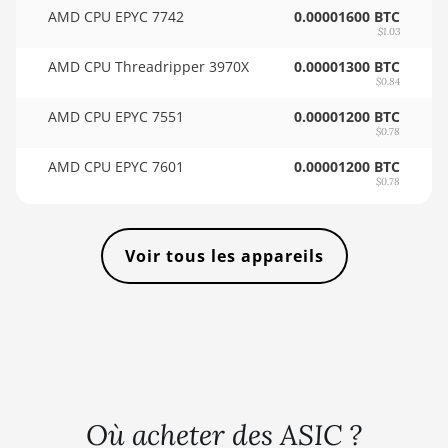
🇸🇴ㅤ SOS - Ssh
(33Gh)
AMD CPU EPYC 7742
0.00001600 BTC
$1.03
🏳ㅤ SRD - $
BITMAIN AntMiner L11 Pro (21Gh)
AMD CPU Threadripper 3970X
0.00001300 BTC
🇸🇾ㅤ SYP - SY£
$0.84
BITMAIN AntMiner L3 ++
🇸🇿ㅤ SZL - L
AMD CPU EPYC 7551
0.00001200 BTC
BITMAIN AntMiner L3+
$0.78
🇹🇭ㅤ THB - ฿
BITMAIN AntMiner L7
AMD CPU EPYC 7601
0.00001200 BTC
$0.78
🇹🇭ㅤ TJS - ЅМ
BITMAIN AntMiner L9 (16Gh)
🏳ㅤ TMT - m
BITMAIN AntMiner L9 (17Gh)
Voir tous les appareils
🇹🇳ㅤ TND - DT
BITMAIN AntMiner L9 Hyd 2U (27Gh)
🇹🇷ㅤ TRY - TL
BITMAIN AntMiner S11
🇹🇹ㅤ TTD - TT$
BITMAIN AntMiner S15
🇹🇼ㅤ TWD - NT$
BITMAIN AntMiner S17
🇹🇿ㅤ TZS - TSh
BITMAIN AntMiner S17 (53Th)
Où acheter des ASIC ?
🇺🇦ㅤ UAH - ₴