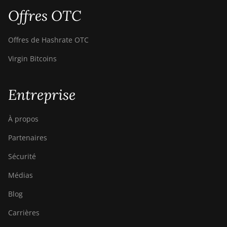
Offres OTC
ElphaPex DG2+
FusionSilicon X2
Offres de Hashrate OTC
FusionSilicon X7
Virgin Bitcoins
Goldshell AL-BOX
Goldshell AL-BOX II
Entreprise
Goldshell AL-BOX II Plus
À propos
Goldshell CK Lite
Partenaires
Goldshell CK-BOX
Sécurité
Goldshell CK-BOX II
Médias
Goldshell CK5
Blog
Goldshell CK6
Carrières
Goldshell CK6-SE