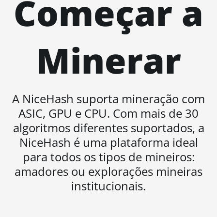
Começar a
(500Th)
BITMAIN AntMiner S21+ (216Th)
BITMAIN AntMiner S21+ Hyd (319Th)
Minerar
BITMAIN AntMiner S21e XP Hyd
(430Th)
BITMAIN AntMiner S21e XP Hyd 3U
(860Th)
A NiceHash suporta mineração com
ASIC, GPU e CPU. Com mais de 30
BITMAIN AntMiner S21j XP Hyd
(495Th/s)
algoritmos diferentes suportados, a
NiceHash é uma plataforma ideal
BITMAIN AntMiner S9
para todos os tipos de mineiros:
BITMAIN AntMiner S9 SE
amadores ou explorações mineiras
BITMAIN AntMiner S9i
institucionais.
BITMAIN AntMiner S9j
BITMAIN AntMiner S9k