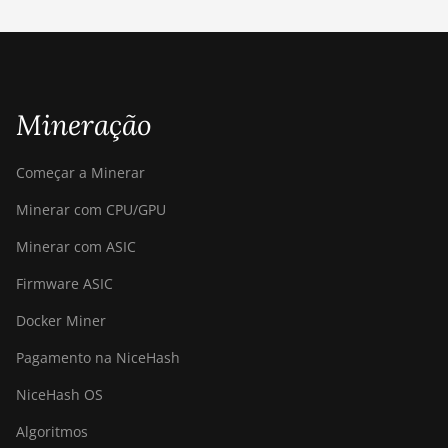
Canaan Avalon A15-194T
Canaan Avalon A1566
Canaan Avalon A1566I
Mineração
Canaan Avalon A15XP-206T
Começar a Minerar
Canaan Avalon A16 (282Th)
Minerar com CPU/GPU
Canaan Avalon A16XP (300Th)
Minerar com ASIC
Canaan Avalon Made A1346
Firmware ASIC
Canaan Avalon Made A1366
Docker Miner
Canaan Avalon Made A1446
Pagamento na NiceHash
Canaan Avalon Made A1466
NiceHash OS
Canaan Avalon Mini 3
Algoritmos
Canaan Avalon Nano 3