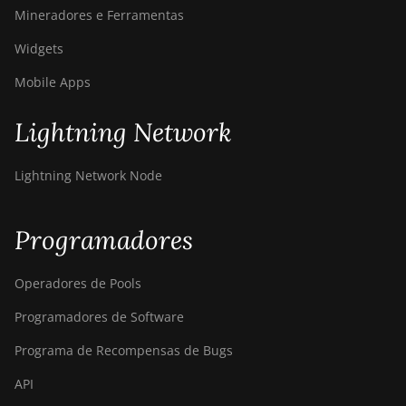
Mineradores e Ferramentas
DesiweMiner K10Ultra
Widgets
DesiweMiner K9S
Mobile Apps
Ebang Ebit E12
Ebang Ebit E12+
Lightning Network
ElphaPex DG 1
Lightning Network Node
ElphaPex DG 1 Lite
ElphaPex DG 1+
Programadores
ElphaPex DG 1S
Operadores de Pools
ElphaPex DG Home 1
Programadores de Software
ElphaPex DG Hydro 1
Programa de Recompensas de Bugs
ElphaPex DG2
API
ElphaPex DG2+