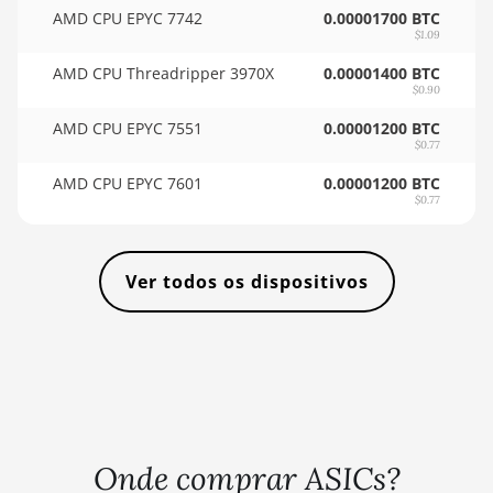
AMD CPU EPYC 7742
0.00001700 BTC
🇹🇭ㅤ THB - ฿
BITMAIN AntMiner L7
$1.09
🇹🇭ㅤ TJS - ЅМ
AMD CPU Threadripper 3970X
BITMAIN AntMiner L9 (16Gh)
0.00001400 BTC
$0.90
🏳ㅤ TMT - m
BITMAIN AntMiner L9 (17Gh)
AMD CPU EPYC 7551
0.00001200 BTC
🇹🇳ㅤ TND - DT
$0.77
BITMAIN AntMiner L9 Hyd 2U (27Gh)
🇹🇷ㅤ TRY - TL
AMD CPU EPYC 7601
0.00001200 BTC
BITMAIN AntMiner S11
$0.77
🇹🇹ㅤ TTD - TT$
BITMAIN AntMiner S15
🇹🇼ㅤ TWD - NT$
BITMAIN AntMiner S17
Ver todos os dispositivos
🇹🇿ㅤ TZS - TSh
BITMAIN AntMiner S17 (53Th)
🇺🇦ㅤ UAH - ₴
BITMAIN AntMiner S17 Pro
🇺🇬ㅤ UGX - USh
BITMAIN AntMiner S17 Pro (50Th)
🇺🇾ㅤ UYU - $U
BITMAIN AntMiner S17+
🇺🇿ㅤ UZS
Onde comprar ASICs?
BITMAIN AntMiner S19