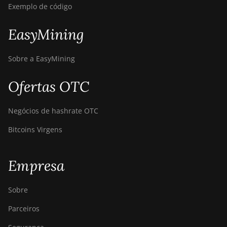
Exemplo de código
FusionSilicon X2
FusionSilicon X7
EasyMining
Goldshell AL-BOX
Sobre a EasyMining
Goldshell AL-BOX II
Ofertas OTC
Goldshell AL-BOX II Plus
Goldshell CK Lite
Negócios de hashrate OTC
Goldshell CK-BOX
Bitcoins Virgens
Goldshell CK-BOX II
Goldshell CK5
Empresa
Goldshell CK6
Sobre
Goldshell CK6-SE
Parceiros
Goldshell E-DG1M