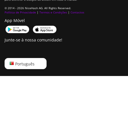
IceRiver AL0
© 2014 - 2026 NiceHash AG. All Rights Reserved.
IceRiver AL3
Política de Privacidade
|
Termos e Condições
|
Contactos
App Móvel
IceRiver KS0
IceRiver KS0 PRO
Junte-se à nossa comunidade!
IceRiver KS0 Ultra
IceRiver KS1
English
Português
IceRiver KS2
Русский
IceRiver KS2 Lite
中文
IceRiver KS3
Deutsch
IceRiver KS3L
Português
IceRiver KS3M
Español
IceRiver KS5L
Français