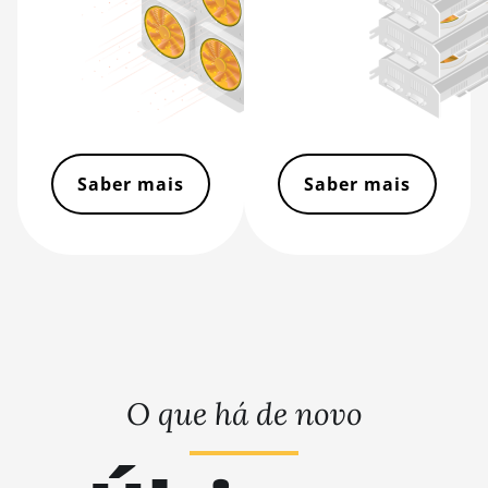
BITMAIN Antminer S19 Hyd. (152Th)
BITMAIN Antminer S19 Hydro
(158Th)
BITMAIN Antminer S19 XP Hyd
(255Th)
Saber mais
Saber mais
BITMAIN Antminer S19j (100TH)
BITMAIN Antminer S19j (90Th)
BITMAIN Antminer S19j Pro (96Th)
BITMAIN Antminer S19j XP (151TH)
BITMAIN Antminer S19k Pro (120Th)
BITMAIN Antminer S23 (580Th)
O que há de novo
BITMAIN Antminer S23 Hyd. (580Th)
BITMAIN Antminer S23 Hyd. 3U