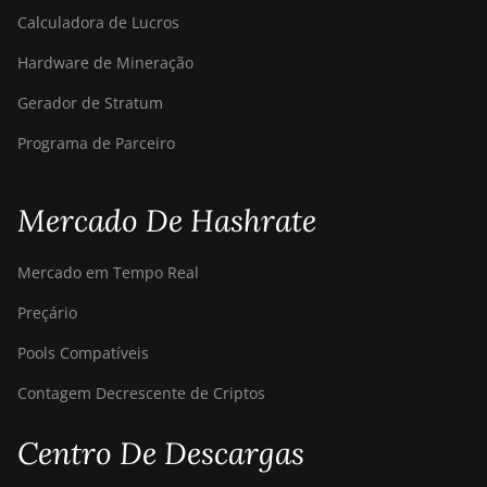
Calculadora de Lucros
Canaan Avalon Nano 3S
Hardware de Mineração
Canaan Avalon Q
Gerador de Stratum
Canaan Avalon Q
Programa de Parceiro
Canaan AvalonMiner 1047
Canaan AvalonMiner 1066
Mercado De Hashrate
Canaan Creative Avalon 1126 Pro
Canaan Creative Avalon 1146 Pro
Mercado em Tempo Real
Canaan Creative Avalon 1166 Pro
Preçário
Canaan Creative Avalon 1246
Pools Compatíveis
Canaan Creative Avalon 7
Contagem Decrescente de Criptos
Canaan Creative Avalon 921
Centro De Descargas
DesiweMiner K10Pro