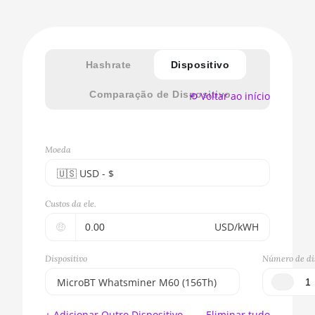
Hashrate
Dispositivo
Comparação de Dispositivo
⟲ Voltar ao início
Moeda
🇺🇸ㅤ USD - $
🇪🇺ㅤ EUR - €
Custos da ele.
🇺🇸ㅤ USD - $
🤑
USD/kWH
🇨🇳ㅤ CNY - CN¥
Dispositivo
Número de dis
🇬🇧ㅤ GBP - £
MicroBT Whatsminer M60 (156Th)
🇷🇺ㅤ RUB
BITMAIN AntMiner S17e (64Th)
+ Adicionar Outro Dispositivo
Eliminar tudo