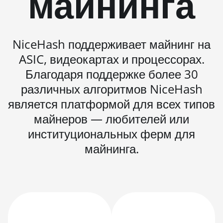
майнинга
Immersion (300Th)
BITMAIN AntMiner S21 XP+ Hyd
(500Th)
NiceHash поддерживает майнинг на
BITMAIN AntMiner S21+ (216Th)
ASIC, видеокартах и процессорах.
Благодаря поддержке более 30
BITMAIN AntMiner S21+ Hyd (319Th)
различных алгоритмов NiceHash
BITMAIN AntMiner S21e XP Hyd
является платформой для всех типов
(430Th)
майнеров — любителей или
BITMAIN AntMiner S21e XP Hyd 3U
институциональных ферм для
(860Th)
майнинга.
BITMAIN AntMiner S21j XP Hyd
(495Th/s)
BITMAIN AntMiner S9
BITMAIN AntMiner S9 SE
BITMAIN AntMiner S9i