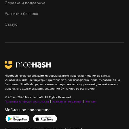
Goldshell CK6-SE
Справка и поддержка
Goldshell E-DG1M
Развитие бизнеса
Goldshell KA-BOX
Статус
Goldshell KA-BOX Pro
Goldshell KD-BOX
Goldshell KD5
Goldshell KD6
Goldshell LB Lite
NiceHash является ведущим мировым рынком мощности и одним из самых
узнаваемых имен в индустрии криптовалют. Как платформа, ориентированная на
биткоины, NiceHash предоставляет полную экосистему решений для майнинга и
Goldshell LB-BOX
мощности с целью ускорить внедрение биткоинов во всем мире.
Goldshell LT Lite
© 2014 - 2026 NiceHash AG. All Rights Reserved.
Политика конфиденциальности
|
Условия и положения
|
Контакт
Goldshell LT5 Pro
Мобильное приложение
Goldshell Mini-DOGE
Goldshell Mini-DOGE II