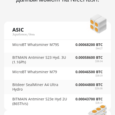
🇳🇴ㅤ NOK - Nkr
AMD Radeon VII
🇳🇵ㅤ NPR - NPRs
AMD Vega Frontier Edition
🇳🇿ㅤ NZD - NZ$
Auradine Teraflux AH3880
ASIC
🇴🇲ㅤ OMR
Заработок/день
Auradine Teraflux AI2500
🇵🇦ㅤ PAB - B/.
Auradine Teraflux AI3680
MicroBT Whatsminer M79S
0.00068200 BTC
$44.27
🇵🇪ㅤ PEN - S/.
Auradine Teraflux AT1500
BITMAIN Antminer S23 Hyd. 3U
0.00058600 BTC
🏳ㅤ PGK - K
(1.16Ph)
$38.04
Auradine Teraflux AT2880
🇵🇭ㅤ PHP - ₱
MicroBT Whatsminer M79
0.00046500 BTC
BITFURY B8
$30.19
🇵🇰ㅤ PKR - PKRs
BITMAIN AntMiner AL1 (16.6Th)
Bitdeer SealMiner A4 Ultra
0.00044800 BTC
Hydro
$29.08
🇵🇱ㅤ PLN - zł
BITMAIN AntMiner D3
BITMAIN Antminer S23e Hyd 2U
0.00043700 BTC
🇵🇾ㅤ PYG - ₲
BITMAIN AntMiner D5
(865Th/s)
$28.37
🇶🇦ㅤ QAR - QR
BITMAIN AntMiner K5