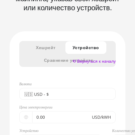
или количество устройств.
Хешрейт
Устройство
Сравнение устройств
⟲ Вернуться к началу
Валюта
🇺🇸ㅤ USD - $
🇪🇺ㅤ EUR - €
Цена электроэнергии
🇺🇸ㅤ USD - $
🤑
USD/kWH
🇨🇳ㅤ CNY - CN¥
Устройство
Количество у