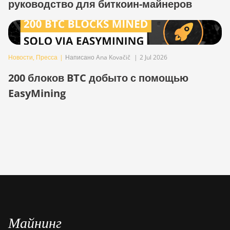
руководство для биткоин-майнеров
Bitdeer SealMiner A2
Bitdeer SealMiner A2 Hyd
Bitdeer SealMiner A2 Pro Air
Новости
,
Пресса
|
Написано Ana Kovačič
|
2 Jul 2026
Bitdeer SealMiner A2 Pro Hyd
200 блоков BTC добыто с помощью
Bitdeer SealMiner A3 Air
EasyMining
Bitdeer SealMiner A3 Hydro
Bitdeer SealMiner A3 Pro Air
Bitdeer SealMiner A3 Pro Hydro
Bitdeer SealMiner A4 Pro Air
Bitdeer SealMiner A4 Pro Hydro
Bitdeer SealMiner A4 Ultra Hydro
Майнинг
Bitdeer SealMiner DL1 Air