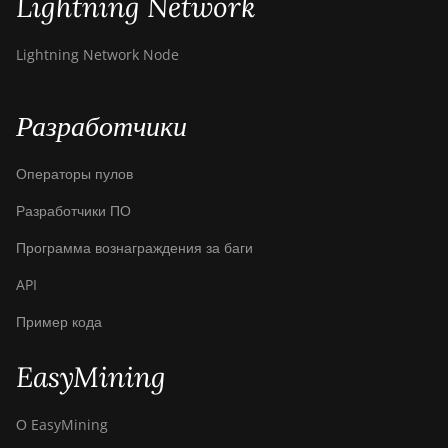
Lightning Network
Canaan Creative Avalon 921
DesiweMiner K10Pro
Lightning Network Node
DesiweMiner K10Ultra
Разработчики
DesiweMiner K9S
Ebang Ebit E12
Операторы пулов
Ebang Ebit E12+
Разработчики ПО
ElphaPex DG 1
Программа вознаграждения за баги
ElphaPex DG 1 Lite
API
ElphaPex DG 1+
Пример кода
ElphaPex DG 1S
EasyMining
ElphaPex DG Home 1
ElphaPex DG Hydro 1
О EasyMining