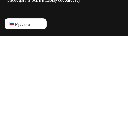
Присоединяйтесь к нашему сообществу!
Goldshell Mini-DOGE Pro
IceRiver AL0
English
Русский
IceRiver AL3
Русский
IceRiver KS0
中文
IceRiver KS0 PRO
Deutsch
IceRiver KS0 Ultra
Português
IceRiver KS1
Español
IceRiver KS2
Français
IceRiver KS2 Lite
日本語
IceRiver KS3
IceRiver KS3L
IceRiver KS3M