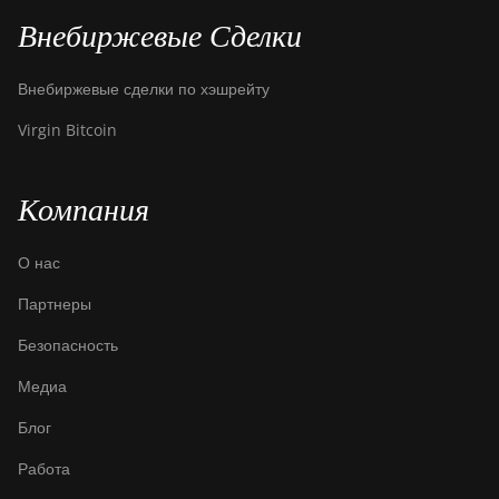
ElphaPex DG2
Внебиржевые Сделки
ElphaPex DG2+
Внебиржевые сделки по хэшрейту
FusionSilicon X2
Virgin Bitcoin
FusionSilicon X7
Goldshell AL-BOX
Компания
Goldshell AL-BOX II
Goldshell AL-BOX II Plus
О нас
Goldshell CK Lite
Партнеры
Goldshell CK-BOX
Безопасность
Goldshell CK-BOX II
Медиа
Goldshell CK5
Блог
Goldshell CK6
Работа