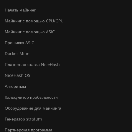
Bitdeer SealMiner DL1 Hydro
Начать майнинг
Bitmain Antminer AL1
Майнинг с помощью CPU/GPU
Canaan Avalon A15-194T
Майнинг с помощью ASIC
Canaan Avalon A1566
Прошивка ASIC
Canaan Avalon A1566I
Docker Miner
Canaan Avalon A15XP-206T
Платежная ставка NiceHash
Canaan Avalon A16 (282Th)
NiceHash OS
Canaan Avalon A16XP (300Th)
Алгоритмы
Canaan Avalon Made A1346
Калькулятор прибыльности
Canaan Avalon Made A1366
Оборудование для майнинга
Canaan Avalon Made A1446
Генератор stratum
Canaan Avalon Made A1466
Партнерская программа