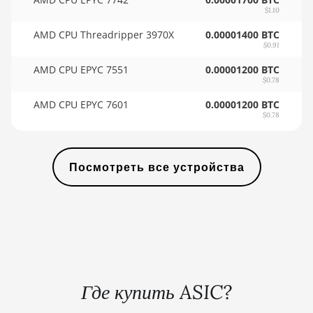
🇸🇾ㅤ SYP - SY£
$1.10
BITMAIN AntMiner L3 ++
🇸🇿ㅤ SZL - L
AMD CPU Threadripper 3970X
0.00001400 BTC
BITMAIN AntMiner L3+
$0.91
🇹🇭ㅤ THB - ฿
BITMAIN AntMiner L7
AMD CPU EPYC 7551
0.00001200 BTC
$0.78
🇹🇭ㅤ TJS - ЅМ
BITMAIN AntMiner L9 (16Gh)
AMD CPU EPYC 7601
0.00001200 BTC
🏳ㅤ TMT - m
$0.78
BITMAIN AntMiner L9 (17Gh)
🇹🇳ㅤ TND - DT
BITMAIN AntMiner L9 Hyd 2U (27Gh)
🇹🇷ㅤ TRY - TL
Посмотреть все устройства
BITMAIN AntMiner S11
🇹🇹ㅤ TTD - TT$
BITMAIN AntMiner S15
🇹🇼ㅤ TWD - NT$
BITMAIN AntMiner S17
🇹🇿ㅤ TZS - TSh
BITMAIN AntMiner S17 (53Th)
🇺🇦ㅤ UAH - ₴
BITMAIN AntMiner S17 Pro
Где купить ASIC?
🇺🇬ㅤ UGX - USh
BITMAIN AntMiner S17 Pro (50Th)