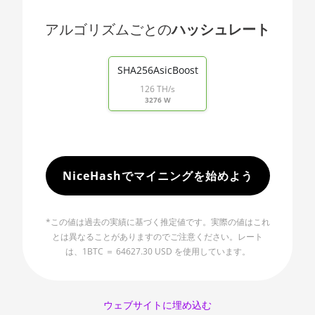
🇯🇵ㅤ JPY - ¥
AMD RX 480 8GB
アルゴリズムごとの
ハッシュレート
🏳ㅤ KGS - сом
AMD RX 550 4GB
End of interactive chart.
🇰🇭ㅤ KHR
SHA256AsicBoost
AMD RX 5500 XT 4GB
🇰🇲ㅤ KMF - CF
126 TH/s
AMD RX 5500 XT 8GB
3276 W
🏳ㅤ KPW - W
AMD RX 5600
🇰🇷ㅤ KRW - ₩
AMD RX 5600 XT 6GB
🇰🇼ㅤ KWD - KD
NiceHashでマイニングを始めよう
AMD RX 570 16GB
🇰🇾ㅤ KYD - $
AMD RX 570 4GB
🇰🇿ㅤ KZT
*この値は過去の実績に基づく推定値です。実際の値はこれ
AMD RX 570 8GB
とは異なることがありますのでご注意ください。レート
🇱🇦ㅤ LAK - ₭
は、1BTC ＝ 64627.30 USD を使用しています。
AMD RX 5700 8GB
🇱🇧ㅤ LBP - LB£
AMD RX 5700 XT 8GB
🇱🇰ㅤ LKR - SLRs
ウェブサイトに埋め込む
AMD RX 580 4GB