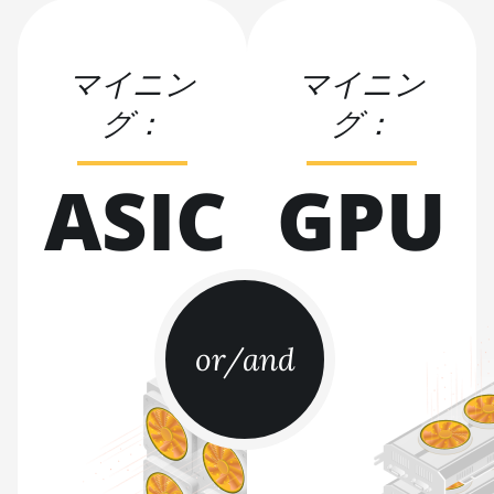
BITMAIN AntMiner S21
(200Th)
BITMAIN AntMiner S21 Hyd.
マイニン
マイニン
(335Th)
グ：
グ：
BITMAIN AntMiner S21
Immersion (301Th)
ASIC
GPU
BITMAIN AntMiner S21 Pro
BITMAIN AntMiner S21 XP
(270Th)
BITMAIN AntMiner S21 XP
Hyd (473Th)
or/and
BITMAIN AntMiner S21 XP
Immersion (300Th)
BITMAIN AntMiner S21 XP+
Hyd (500Th)