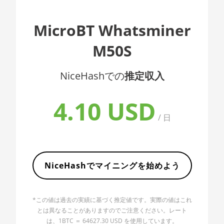
AMD CPU EPYC 7402
🇦🇱ㅤ ALL
MicroBT Whatsminer
AMD CPU EPYC 7402P
🇦🇲ㅤ AMD
M50S
AMD CPU EPYC 7551
🇧🇶ㅤ ANG - ƒ
AMD CPU EPYC 7601
🇦🇴ㅤ AOA - Kz
NiceHashでの
推定収入
AMD CPU EPYC 7742
🇦🇷ㅤ ARS - AR$
4.10 USD
AMD CPU Ryzen 3 1300X
🇦🇺ㅤ AUD - AU$
/ 日
AMD CPU Ryzen 5 1400
🏳ㅤ AWG - ƒ
AMD CPU Ryzen 5 1500X
🇦🇿ㅤ AZN - man.
AMD CPU Ryzen 5 1600
🇧🇦ㅤ BAM - KM
NiceHashでマイニングを始めよう
AMD CPU Ryzen 5 1600X
🏳ㅤ BBD - Bds$
AMD CPU Ryzen 5 2600
*この値は過去の実績に基づく推定値です。実際の値はこれ
🇧🇩ㅤ BDT - Tk
とは異なることがありますのでご注意ください。レート
AMD CPU Ryzen 5 2600X
🇧🇬ㅤ BGN
は、1BTC ＝ 64627.30 USD を使用しています。