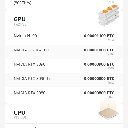
🇵🇦ㅤ PAB - B/.
(865Th/s)
$28.11
AMD RX Vega 64
🇵🇪ㅤ PEN - S/.
AMD Radeon Pro VII
GPU
🏳ㅤ PGK - K
収益/日
AMD Radeon VII
🇵🇭ㅤ PHP - ₱
Nvidia H100
0.00001100 BTC
AMD Vega Frontier Edition
$0.71
🇵🇰ㅤ PKR - PKRs
Auradine Teraflux AH3880
NVIDIA Tesla A100
0.00001000 BTC
🇵🇱ㅤ PLN - zł
$0.65
Auradine Teraflux AI2500
🇵🇾ㅤ PYG - ₲
NVIDIA RTX 5090
0.00000900 BTC
Auradine Teraflux AI3680
$0.58
🇶🇦ㅤ QAR - QR
NVIDIA RTX 3090 Ti
0.00000800 BTC
Auradine Teraflux AT1500
$0.52
🇷🇴ㅤ RON
Auradine Teraflux AT2880
NVIDIA RTX 5080
0.00000800 BTC
🇷🇸ㅤ RSD - din.
$0.52
BITFURY B8
🇸🇦ㅤ SAR - SR
BITMAIN AntMiner AL1
CPU
🇸🇧ㅤ SBD - $
(16.6Th)
収益/日
🏳ㅤ SCR - SR
BITMAIN AntMiner D3