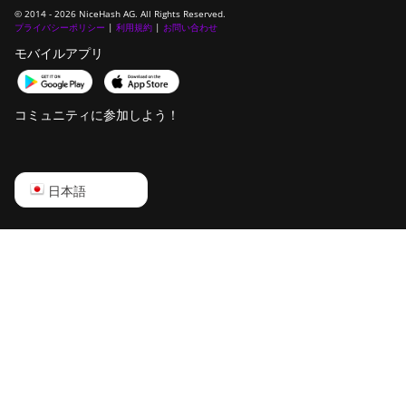
© 2014 - 2026 NiceHash AG. All Rights Reserved.
Ebang Ebit E12+
プライバシーポリシー
|
利用規約
|
お問い合わせ
ElphaPex DG 1
モバイルアプリ
ElphaPex DG 1 Lite
コミュニティに参加しよう！
ElphaPex DG 1+
ElphaPex DG 1S
ElphaPex DG Home 1
English
日本語
ElphaPex DG Hydro 1
Русский
ElphaPex DG2
中文
ElphaPex DG2+
Deutsch
FusionSilicon X2
Português
FusionSilicon X7
Español
Goldshell AL-BOX
Français