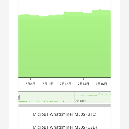
Chart
AMD CPU Ryzen 9 7950X
🇪🇬ㅤ EGP
AMD CPU Threadripper
🇪🇷ㅤ ERN - Nfk
Combination chart with 3 data series.
1900X
The chart has 2 X axes displaying Time, and navigator-x-a
🇪🇹ㅤ ETB - Br
AMD CPU Threadripper
The chart has 3 Y axes displaying values, values, and navi
1920X
🏳ㅤ FJD - FJ$
AMD CPU Threadripper
🇫🇰ㅤ FKP - £
1950X
🇬🇪ㅤ GEL
AMD CPU Threadripper
🇬🇭ㅤ GHS - GH₵
2920X
🇬🇮ㅤ GIP - £
AMD CPU Threadripper
7月8日
7月10日
7月12日
7月14日
7月16日
7月18日
2950X
🏳ㅤ GMD - D
AMD CPU Threadripper
🇬🇳ㅤ GNF - FG
7月13日
7月13日
2970WX
🇬🇹ㅤ GTQ
End of interactive chart.
MicroBT Whatsminer M50S (BTC)
AMD CPU Threadripper
2990WX
🏳ㅤ GYD - GY$
MicroBT Whatsminer M50S (USD)