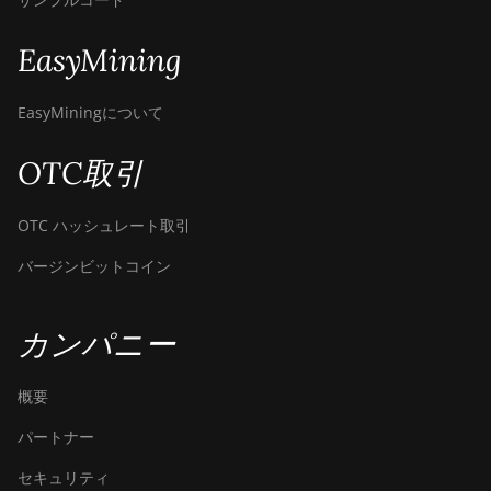
Canaan Avalon A16XP (300Th)
EasyMining
Canaan Avalon Made A1346
EasyMiningについて
Canaan Avalon Made A1366
Canaan Avalon Made A1446
OTC取引
Canaan Avalon Made A1466
OTC ハッシュレート取引
Canaan Avalon Mini 3
バージンビットコイン
Canaan Avalon Nano 3
Canaan Avalon Nano 3S
カンパニー
Canaan Avalon Q
概要
Canaan Avalon Q
パートナー
Canaan AvalonMiner 1047
セキュリティ
Canaan AvalonMiner 1066