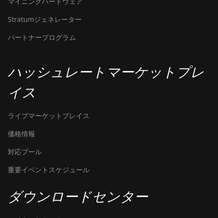
マイニングハードウェア
(190TH)
Stratumジェネレーター
Baikal BK-G28
パートナープログラム
Baikal Giant X10
Baikal Giant+
ハッシュレートマーケットプレ
Bitdeer SealMiner A2
イス
Bitdeer SealMiner A2 Hyd
ライブマーケットプレイス
Bitdeer SealMiner A2 Pro Air
価格情報
Bitdeer SealMiner A2 Pro Hyd
対応プール
Bitdeer SealMiner A3 Air
重要イベントスケジュール
Bitdeer SealMiner A3 Hydro
Bitdeer SealMiner A3 Pro Air
ダウンロードセンター
Bitdeer SealMiner A3 Pro
Hydro