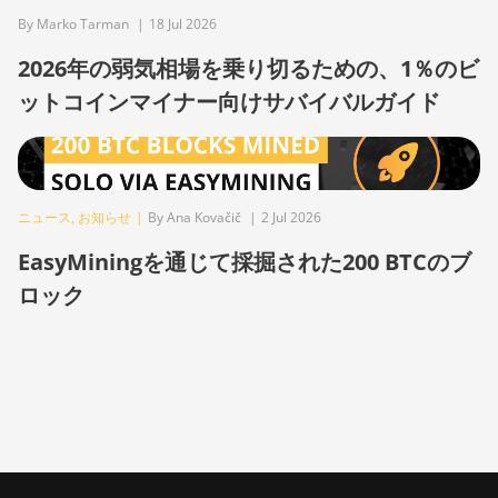
By Marko Tarman
|
18 Jul 2026
BITMAIN Antminer S19 Hyd.
(152Th)
2026年の弱気相場を乗り切るための、1％のビ
BITMAIN Antminer S19 Hydro
ットコインマイナー向けサバイバルガイド
(158Th)
BITMAIN Antminer S19 XP
Hyd (255Th)
ニュース
,
お知らせ
|
By Ana Kovačič
|
2 Jul 2026
BITMAIN Antminer S19j
(100TH)
EasyMiningを通じて採掘された200 BTCのブ
BITMAIN Antminer S19j
ロック
(90Th)
BITMAIN Antminer S19j Pro
(96Th)
BITMAIN Antminer S19j XP
(151TH)
BITMAIN Antminer S19k Pro