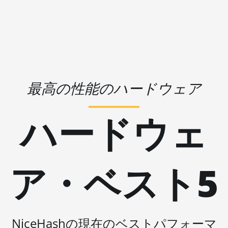
🇱🇷ㅤ LRD - $
AMD RX 580 8GB
🏳ㅤ LSL - M
AMD RX 590 8GB
🇱🇹ㅤ LTL - Lt
AMD RX 6500 XT 4GB
🇱🇻ㅤ LVL - Ls
AMD RX 6600 8GB
🇱🇾ㅤ LYD - LD
最高の性能のハードウェア
AMD RX 6600 XT 8GB
🇲🇦ㅤ MAD
AMD RX 6650 XT
ハードウェ
🇲🇩ㅤ MDL
AMD RX 6700 10GB
🇲🇬ㅤ MGA
AMD RX 6700 XT 12GB
🇲🇰ㅤ MKD
ア・ベスト5
AMD RX 6750 XT 12GB
🇲🇲ㅤ MMK
AMD RX 6800 16GB
🏳ㅤ MNT - ₮
AMD RX 6800 XT 16GB
🇲🇴ㅤ MOP - MOP$
NiceHashの現在のベストパフォーマ
AMD RX 6900 XT 16GB