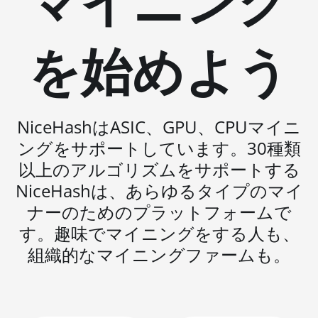
マイニング
Hyd. (191Th)
BITMAIN AntMiner S19 XP
を始めよう
(140Th)
BITMAIN AntMiner S19 XP
Hyd 3U (512Th)
BITMAIN AntMiner S19 XP+
NiceHashはASIC、GPU、CPUマイニ
Hyd (279Th)
ングをサポートしています。30種類
BITMAIN AntMiner S19j Pro
以上のアルゴリズムをサポートする
(100Th)
NiceHashは、あらゆるタイプのマイ
BITMAIN AntMiner S19j Pro
ナーのためのプラットフォームで
(104Th)
す。趣味でマイニングをする人も、
BITMAIN AntMiner S19j Pro+
組織的なマイニングファームも。
(120Th)
BITMAIN AntMiner S19j Pro++
(125Th)