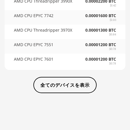
AMD CPU Threadripper 3990X
0.00002200 BTC
$1.42
🇸🇩ㅤ SDG
BITMAIN AntMiner D5
AMD CPU EPYC 7742
0.00001600 BTC
🇸🇪ㅤ SEK
BITMAIN AntMiner K5
$1.03
AMD CPU Threadripper 3970X
0.00001300 BTC
🇸🇬ㅤ SGD - S$
BITMAIN AntMiner K7
$0.84
🏳ㅤ SHP - £
BITMAIN AntMiner KA3
AMD CPU EPYC 7551
0.00001200 BTC
$0.78
🇸🇱ㅤ SLL - Le
BITMAIN AntMiner KS3
AMD CPU EPYC 7601
(8.3TH)
0.00001200 BTC
🇸🇴ㅤ SOS - Ssh
$0.78
BITMAIN AntMiner KS3
🏳ㅤ SRD - $
(9.4TH)
全てのデバイスを表示
🇸🇾ㅤ SYP - SY£
BITMAIN AntMiner KS5
🇸🇿ㅤ SZL - L
BITMAIN AntMiner KS5 Pro
🇹🇭ㅤ THB - ฿
BITMAIN AntMiner KS7
🇹🇭ㅤ TJS - ЅМ
BITMAIN AntMiner L11 (20Gh)
🏳ㅤ TMT - m
BITMAIN AntMiner L11 Hyd.