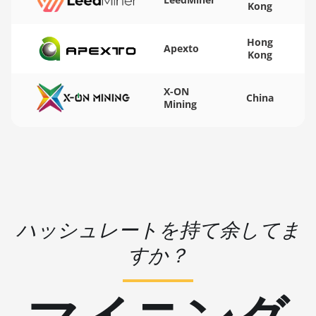
BITMAIN AntMiner S15
Kong
🏳ㅤ WST - WS$
BITMAIN AntMiner S17
Hong
🇨🇫ㅤ XAF - FCFA
Apexto
Kong
BITMAIN AntMiner S17 (53Th)
🇦🇬ㅤ XCD - $
BITMAIN AntMiner S17 Pro
X-ON
🏳ㅤ XDR - SDR
China
Mining
BITMAIN AntMiner S17 Pro
(50Th)
🇨🇮ㅤ XOF - CFA
BITMAIN AntMiner S17+
🇵🇫ㅤ XPF - Fr
BITMAIN AntMiner S19
🇾🇪ㅤ YER - YR
BITMAIN AntMiner S19 Pro
🇿🇦ㅤ ZAR - R
ハッシュレートを持て余してま
BITMAIN AntMiner S19 Pro
🇿🇲ㅤ ZMK - ZK
Hyd. (184Th)
すか？
BITMAIN AntMiner S19 Pro+
Hyd (198Th)
BITMAIN AntMiner S19 Pro+