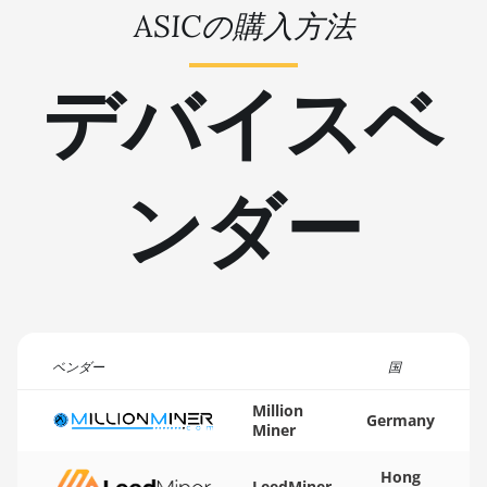
ASICの購入方法
2U (33Gh)
🇹🇳ㅤ TND - DT
BITMAIN AntMiner L11 Hyd.
🇹🇷ㅤ TRY - TL
デバイスベ
6U (33Gh)
🇹🇹ㅤ TTD - TT$
BITMAIN AntMiner L11 Pro
(21Gh)
🇹🇼ㅤ TWD - NT$
ンダー
BITMAIN AntMiner L3 ++
🇹🇿ㅤ TZS - TSh
BITMAIN AntMiner L3+
🇺🇦ㅤ UAH - ₴
BITMAIN AntMiner L7
🇺🇬ㅤ UGX - USh
BITMAIN AntMiner L9 (16Gh)
🇺🇾ㅤ UYU - $U
BITMAIN AntMiner L9 (17Gh)
🇺🇿ㅤ UZS
ベンダー
国
BITMAIN AntMiner L9 Hyd 2U
🏳ㅤ VES - Bs.S
Million
(27Gh)
Germany
Miner
🇻🇳ㅤ VND - ₫
BITMAIN AntMiner S11
🇻🇺ㅤ VUV - Vt
Hong
LeedMiner