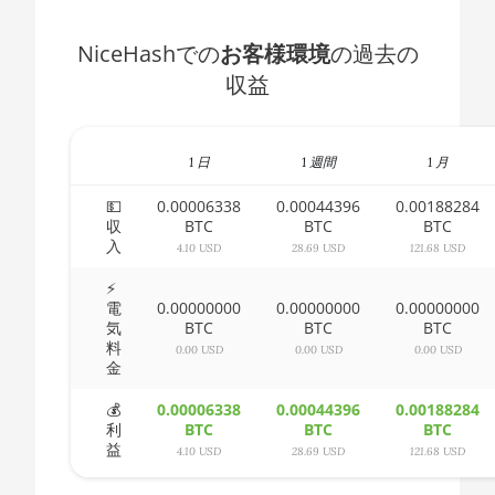
AMD CPU Ryzen 5 3500X
🇧🇭ㅤ BHD - BD
NiceHashでの
お客様環境
の過去の
AMD CPU Ryzen 5 3600
🇧🇮ㅤ BIF - FBu
収益
AMD CPU Ryzen 5 3600X
🇧🇲ㅤ BMD - $
AMD CPU Ryzen 5 3600XT
🇧🇳ㅤ BND - BN$
1 日
1 週間
1 月
AMD CPU Ryzen 5 5600X
🇧🇴ㅤ BOB - Bs
💵
0.00006338
0.00044396
0.00188284
収
BTC
BTC
BTC
AMD CPU Ryzen 5 7600X
🇧🇷ㅤ BRL - R$
入
4.10 USD
28.69 USD
121.68 USD
AMD CPU Ryzen 7 1700
🏳ㅤ BSD - B$
⚡
電
0.00000000
0.00000000
0.00000000
AMD CPU Ryzen 7 1700X
🇧🇹ㅤ BTN - Nu.
気
BTC
BTC
BTC
料
AMD CPU Ryzen 7 1800X
0.00 USD
0.00 USD
0.00 USD
🇧🇼ㅤ BWP
金
AMD CPU Ryzen 7 2700
🇧🇾ㅤ BYN
💰
0.00006338
0.00044396
0.00188284
利
BTC
BTC
BTC
AMD CPU Ryzen 7 2700X
🇧🇿ㅤ BZD - BZ$
益
4.10 USD
28.69 USD
121.68 USD
AMD CPU Ryzen 7 3700X
🇨🇦ㅤ CAD - CA$