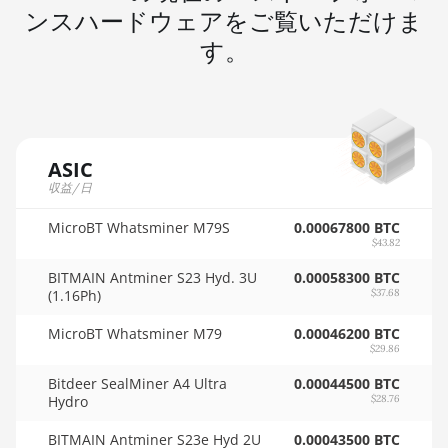
🇲🇺ㅤ MUR - MURs
ンスハードウェアをご覧いただけま
AMD RX 6950 XT
🏳ㅤ MVR - Rf
す。
AMD RX 7600
🇲🇼ㅤ MWK - MK
AMD RX 7600 XT
🇲🇽ㅤ MXN - MX$
AMD RX 7700 XT
🇲🇾ㅤ MYR - RM
ASIC
AMD RX 7800 XT
収益/日
🇳🇦ㅤ NAD - N$
AMD RX 7900 GRE
MicroBT Whatsminer M79S
🇳🇬ㅤ NGN - ₦
0.00067800 BTC
AMD RX 7900 XT 20GB
$43.82
🇳🇮ㅤ NIO - C$
BITMAIN Antminer S23 Hyd. 3U
0.00058300 BTC
AMD RX 7900 XTX 24GB
(1.16Ph)
$37.68
🇳🇴ㅤ NOK - Nkr
AMD RX 9070
MicroBT Whatsminer M79
0.00046200 BTC
🇳🇵ㅤ NPR - NPRs
$29.86
AMD RX 9070 GRE
🇳🇿ㅤ NZD - NZ$
Bitdeer SealMiner A4 Ultra
0.00044500 BTC
AMD RX 9070 XT
Hydro
$28.76
🇴🇲ㅤ OMR
AMD RX Vega 56
BITMAIN Antminer S23e Hyd 2U
0.00043500 BTC