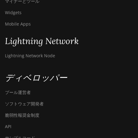
マイナーとツール
Bitdeer SealMiner A4 Pro Air
Widgets
Bitdeer SealMiner A4 Pro
Mobile Apps
Hydro
Lightning Network
Bitdeer SealMiner A4 Ultra
Hydro
Lightning Network Node
Bitdeer SealMiner DL1 Air
Bitdeer SealMiner DL1 Hydro
ディベロッパー
Bitmain Antminer AL1
プール運営者
Canaan Avalon A15-194T
ソフトウェア開発者
Canaan Avalon A1566
脆弱性報奨金制度
Canaan Avalon A1566I
API
Canaan Avalon A15XP-206T
サンプルコード
Canaan Avalon A16 (282Th)