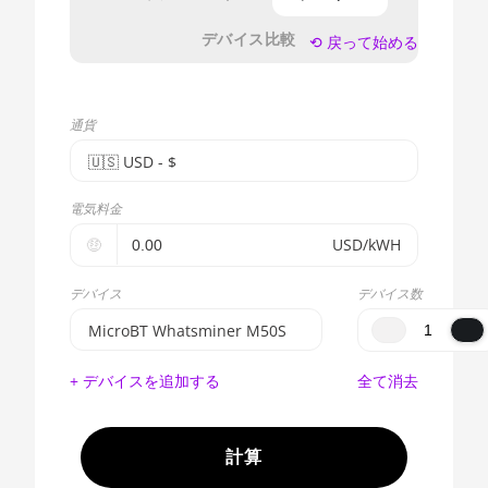
デバイス比較
⟲ 戻って始める
通貨
🇺🇸ㅤ USD - $
🇪🇺ㅤ EUR - €
電気料金
🇺🇸ㅤ USD - $
🤑
USD/kWH
🇨🇳ㅤ CNY - CN¥
デバイス
デバイス数
🇬🇧ㅤ GBP - £
MicroBT Whatsminer M50S
🇷🇺ㅤ RUB
BITMAIN AntMiner S17e
+ デバイスを追加する
全て消去
(64Th)
- - -
AMD CPU EPYC 7302
🇦🇪ㅤ AED
計算
AMD CPU EPYC 7352
🇦🇫ㅤ AFN - Af