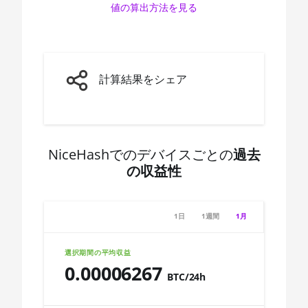
値の算出方法を見る
AMD CPU Ryzen 7 3800X
🇨🇩ㅤ CDF
AMD CPU Ryzen 7 3800XT
🇨🇭ㅤ CHF
AMD CPU Ryzen 7 5700G
🇨🇱ㅤ CLP - CL$
計算結果をシェア
AMD CPU Ryzen 7 5800X
🇨🇴ㅤ COP - CO$
AMD CPU Ryzen 7 5800X3D
🇨🇷ㅤ CRC - ₡
AMD CPU Ryzen 7 7800X3D
🏳ㅤ CUC - $
NiceHashでのデバイスごとの
過去
AMD CPU Ryzen 9 3900X
の収益性
🇨🇻ㅤ CVE - CV$
AMD CPU Ryzen 9 3900XT
🇨🇿ㅤ CZK - Kč
AMD CPU Ryzen 9 3950X
1日
1週間
1月
🇩🇯ㅤ DJF - Fdj
AMD CPU Ryzen 9 5900X
🇩🇰ㅤ DKK - Dkr
選択期間の平均収益
AMD CPU Ryzen 9 5950X
0.00006267
🇩🇴ㅤ DOP - RD$
BTC/24h
AMD CPU Ryzen 9 7900X
🇩🇿ㅤ DZD - DA