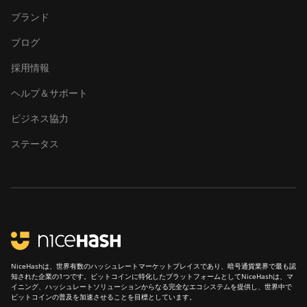
ブランド
Canaan Creative Avalon 1126
Pro
ブログ
Canaan Creative Avalon 1146
採用情報
Pro
ヘルプ＆サポート
Canaan Creative Avalon 1166
Pro
ビジネス協力
Canaan Creative Avalon 1246
ステータス
Canaan Creative Avalon 7
Canaan Creative Avalon 921
DesiweMiner K10Pro
DesiweMiner K10Ultra
NiceHashは、世界有数のハッシュレートマーケットプレイスであり、暗号通貨業界で最も認
DesiweMiner K9S
知された企業の1つです。ビットコインに特化したプラットフォームとしてNiceHashは、マ
イニング、ハッシュレートソリューションからなる完全なエコシステムを提供し、世界中で
Ebang Ebit E12
ビットコインの普及を加速させることを目標としています。