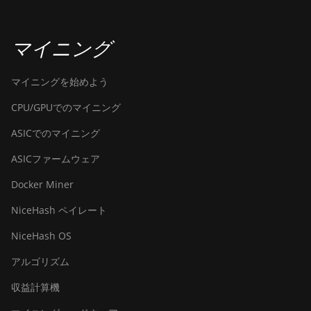
(120Th)
BITMAIN Antminer S23
(580Th)
マイニング
BITMAIN Antminer S23 Hyd.
マイニングを始めよう
(580Th)
CPU/GPUでのマイニング
BITMAIN Antminer S23 Hyd.
3U (1.16Ph)
ASICでのマイニング
BITMAIN Antminer S23 Imm.
ASICファームウェア
(442Th)
Docker Miner
BITMAIN Antminer S23e Hyd
2U (865Th/s)
NiceHash ペイレート
BITMAIN Antminer T19 Hydro
NiceHash OS
(145Th)
アルゴリズム
BITMAIN Antminer T19 Hydro
(158Th)
収益計算機
BITMAIN Antminer T21