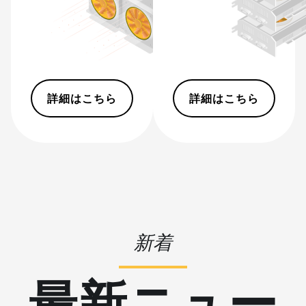
BITMAIN AntMiner S21+
(216Th)
BITMAIN AntMiner S21+ Hyd
(319Th)
BITMAIN AntMiner S21e XP
Hyd (430Th)
詳細はこちら
詳細はこちら
BITMAIN AntMiner S21e XP
Hyd 3U (860Th)
BITMAIN AntMiner S21j XP
Hyd (495Th/s)
BITMAIN AntMiner S9
BITMAIN AntMiner S9 SE
新着
BITMAIN AntMiner S9i
BITMAIN AntMiner S9j
最新ニュー
BITMAIN AntMiner S9k