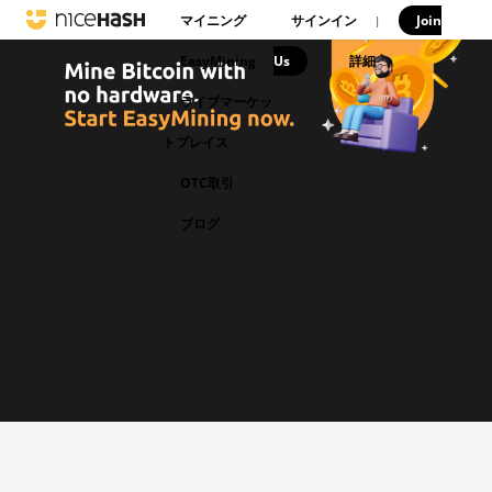
マイニング
サインイン
Join
|
EasyMining
Us
|
詳細
ライブマーケッ
トプレイス
OTC取引
ブログ