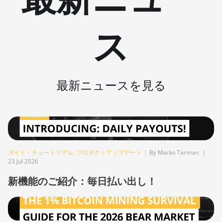
BITMAIN AntMiner T15
ス
BITMAIN AntMiner T17
BITMAIN AntMiner T17+
BITMAIN AntMiner T17e
最新ニュースを見る
BITMAIN AntMiner T9+
BITMAIN AntMiner Z11
BITMAIN AntMiner Z11e
BITMAIN AntMiner Z11j
ガイド・チュートリアル
,
プロダクトアップデート
|
By Marko Tarman
|
BITMAIN AntMiner Z15
23 Jul 2026
BITMAIN AntMiner Z15 Pro
新機能のご紹介：毎日払い出し！
BITMAIN AntMiner Z15e
BITMAIN AntMiner Z15j