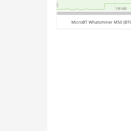
🇪🇹ㅤ ETB - Br
AMD CPU Threadripper 1950X
7月13日
7月13日
🏳ㅤ FJD - FJ$
AMD CPU Threadripper 2920X
End of interactive chart.
MicroBT Whatsminer M50 (BTC
🇫🇰ㅤ FKP - £
AMD CPU Threadripper 2950X
🇬🇪ㅤ GEL
AMD CPU Threadripper 2970WX
🇬🇭ㅤ GHS - GH₵
AMD CPU Threadripper 2990WX
Chart
🇬🇮ㅤ GIP - £
AMD CPU Threadripper 3960X
Pie chart with 1 slice.
🏳ㅤ GMD - D
AMD CPU Threadripper 3970X
🇬🇳ㅤ GNF - FG
AMD CPU Threadripper 3990X
🇬🇹ㅤ GTQ
AMD PRO W6800 32GB
🏳ㅤ GYD - GY$
AMD R9 380
🇭🇰ㅤ HKD - HK$
AMD R9 380X
🇭🇳ㅤ HNL
AMD R9 390