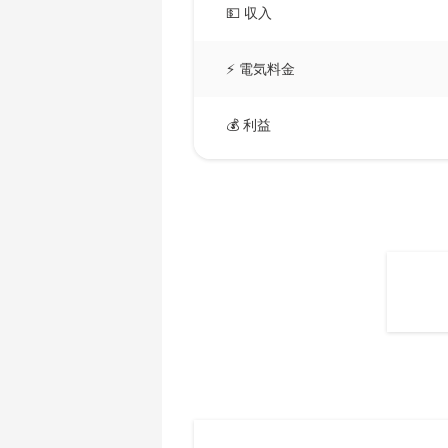
AMD CPU Ryzen 5 3600X
💵 収入
🇧🇲ㅤ BMD - $
AMD CPU Ryzen 5 3600XT
🇧🇳ㅤ BND - BN$
⚡ 電気料金
AMD CPU Ryzen 5 5600X
🇧🇴ㅤ BOB - Bs
AMD CPU Ryzen 5 7600X
💰 利益
🇧🇷ㅤ BRL - R$
AMD CPU Ryzen 7 1700
🏳ㅤ BSD - B$
AMD CPU Ryzen 7 1700X
🇧🇹ㅤ BTN - Nu.
AMD CPU Ryzen 7 1800X
🇧🇼ㅤ BWP
AMD CPU Ryzen 7 2700
🇧🇾ㅤ BYN
AMD CPU Ryzen 7 2700X
🇧🇿ㅤ BZD - BZ$
AMD CPU Ryzen 7 3700X
🇨🇦ㅤ CAD - CA$
AMD CPU Ryzen 7 3800X
🇨🇩ㅤ CDF
AMD CPU Ryzen 7 3800XT
🇨🇭ㅤ CHF
AMD CPU Ryzen 7 5700G