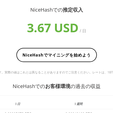
NiceHashでの
推定収入
3.67 USD
/ 日
NiceHashでマイニングを始めよう
実際の値はこれとは異なることがありますのでご注意ください。レートは、1BTC ＝ 6
NiceHashでの
お客様環境
の過去の収益
1 日
1 週間