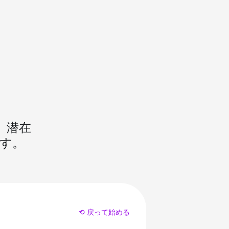
、潜在
す。
⟲ 戻って始める