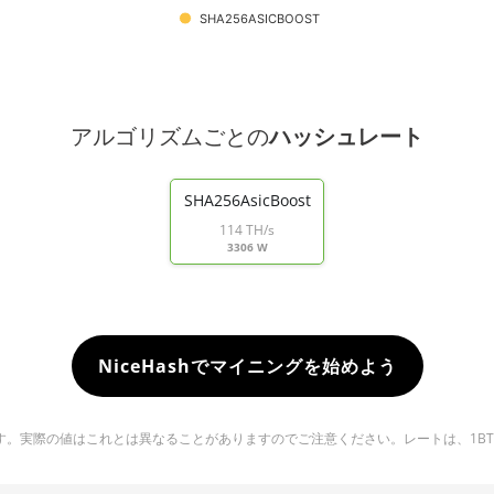
SHA256ASICBOOST
アルゴリズムごとの
ハッシュレート
SHA256AsicBoost
114 TH/s
3306 W
NiceHashでマイニングを始めよう
実際の値はこれとは異なることがありますのでご注意ください。レートは、1BTC ＝ 6