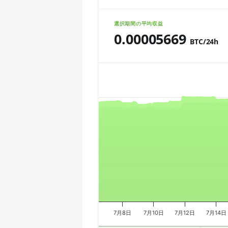
🇨🇱ㅤ CLP - CL$
AMD CPU Ryzen 7 5800X
選択期間の平均収益
🇨🇴ㅤ COP - CO$
0.00005669
AMD CPU Ryzen 7 5800X3D
BTC/24h
🇨🇷ㅤ CRC - ₡
AMD CPU Ryzen 7 7800X3D
Chart
🏳ㅤ CUC - $
AMD CPU Ryzen 9 3900X
🇨🇻ㅤ CVE - CV$
AMD CPU Ryzen 9 3900XT
Combination chart with 3 data series.
🇨🇿ㅤ CZK - Kč
The chart has 2 X axes displaying Tim
AMD CPU Ryzen 9 3950X
The chart has 3 Y axes displaying valu
🇩🇯ㅤ DJF - Fdj
AMD CPU Ryzen 9 5900X
🇩🇰ㅤ DKK - Dkr
AMD CPU Ryzen 9 5950X
🇩🇴ㅤ DOP - RD$
AMD CPU Ryzen 9 7900X
🇩🇿ㅤ DZD - DA
AMD CPU Ryzen 9 7950X
🇪🇬ㅤ EGP
AMD CPU Threadripper 1900X
7月8日
7月10日
7月12日
7月14日
🇪🇷ㅤ ERN - Nfk
AMD CPU Threadripper 1920X