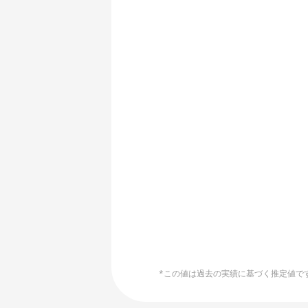
🏳ㅤ HTG - G
AMD R9 Fury Nano
🇭🇺ㅤ HUF - Ft
AMD RX 460 4GB
🇮🇩ㅤ IDR - Rp
AMD RX 470 4GB
🇮🇱ㅤ ILS - ₪
AMD RX 470 8GB
End of interactive chart.
🇮🇳ㅤ INR - Rs
AMD RX 480 8GB
🇮🇶ㅤ IQD
AMD RX 550 4GB
🇮🇷ㅤ IRR
AMD RX 5500 XT 4GB
🇮🇸ㅤ ISK - Ikr
AMD RX 5500 XT 8GB
🇯🇲ㅤ JMD - J$
AMD RX 5600
🇯🇴ㅤ JOD - JD
AMD RX 5600 XT 6GB
🇯🇵ㅤ JPY - ¥
AMD RX 570 16GB
*この値は過去の実績に基づく推定値です。
🏳ㅤ KGS - сом
AMD RX 570 4GB