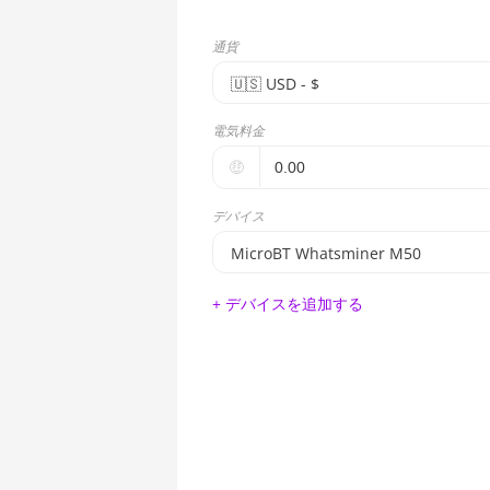
通貨
🇺🇸ㅤ USD - $
🇪🇺ㅤ EUR - €
電気料金
🇺🇸ㅤ USD - $
🤑
🇨🇳ㅤ CNY - CN¥
デバイス
🇬🇧ㅤ GBP - £
MicroBT Whatsminer M50
🇷🇺ㅤ RUB
BITMAIN AntMiner S17e (64Th)
+ デバイスを追加する
- - -
AMD CPU EPYC 7302
🇦🇪ㅤ AED
AMD CPU EPYC 7352
🇦🇫ㅤ AFN - Af
AMD CPU EPYC 7402
🇦🇱ㅤ ALL
AMD CPU EPYC 7402P
🇦🇲ㅤ AMD