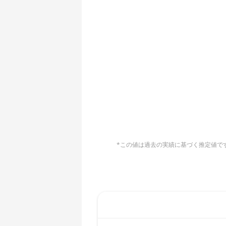
AMD CPU EPYC 7551
🇧🇶ㅤ ANG - ƒ
AMD CPU EPYC 7601
🇦🇴ㅤ AOA - Kz
AMD CPU EPYC 7742
🇦🇷ㅤ ARS - AR$
AMD CPU Ryzen 3 1300X
🇦🇺ㅤ AUD - AU$
AMD CPU Ryzen 5 1400
🏳ㅤ AWG - ƒ
AMD CPU Ryzen 5 1500X
🇦🇿ㅤ AZN - man.
AMD CPU Ryzen 5 1600
🇧🇦ㅤ BAM - KM
AMD CPU Ryzen 5 1600X
*この値は過去の実績に基づく推定値です。
🏳ㅤ BBD - Bds$
AMD CPU Ryzen 5 2600
🇧🇩ㅤ BDT - Tk
AMD CPU Ryzen 5 2600X
🇧🇬ㅤ BGN
AMD CPU Ryzen 5 3500X
🇧🇭ㅤ BHD - BD
AMD CPU Ryzen 5 3600
🇧🇮ㅤ BIF - FBu