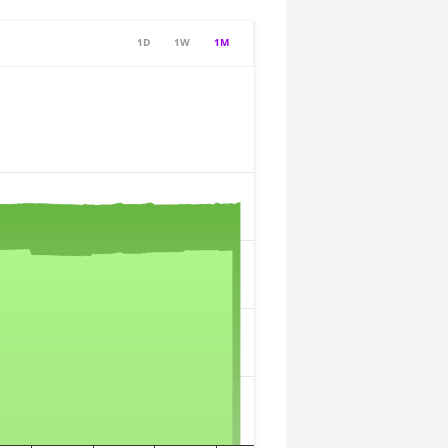
1D
1W
1M