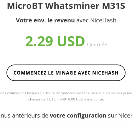
MicroBT Whatsminer M31S
Votre env. le revenu
avec NiceHash
2.29 USD
/ Journée
COMMENCEZ LE MINAGE AVEC NICEHASH
e des estimations basées sur les performances passées - les valeurs réelles peuve
change de 1 BTC = 64919.00 USD a été utilisé.
nus antérieurs de
votre configuration
sur Nice