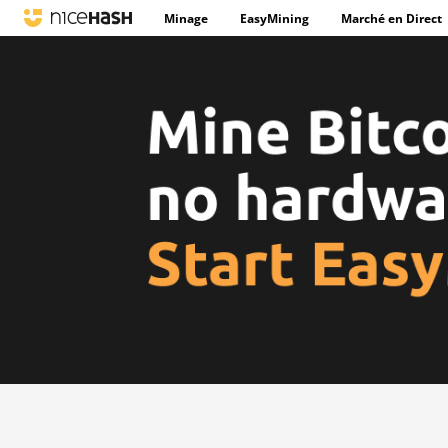
Minage
EasyMining
Marché en Direct