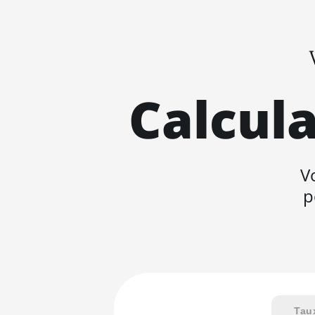
Calcula
V
p
Tau