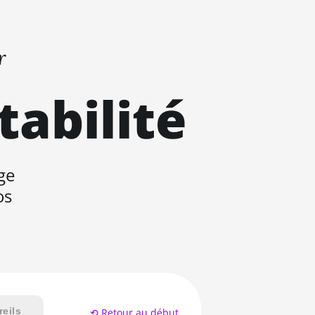
r
tabilité
ge
os
eils
⟲ Retour au début