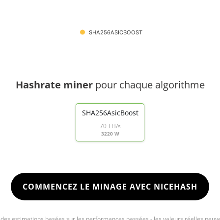
SHA256ASICBOOST
Hashrate miner
pour chaque algorithme
SHA256AsicBoost
70 TH/s
3220 W
COMMENCEZ LE MINAGE AVEC NICEHASH
e des estimations basées sur les performances passées - les valeurs réelles peuve