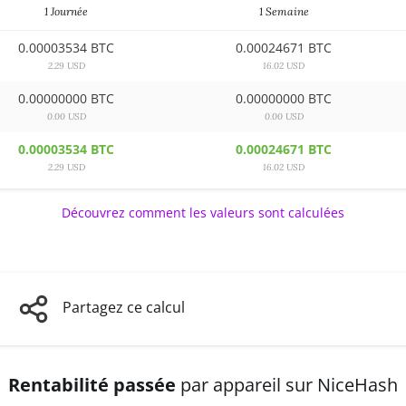
1 Journée
1 Semaine
0.00003534 BTC
0.00024671 BTC
2.29 USD
16.02 USD
0.00000000 BTC
0.00000000 BTC
0.00 USD
0.00 USD
0.00003534 BTC
0.00024671 BTC
2.29 USD
16.02 USD
Découvrez comment les valeurs sont calculées
Partagez ce calcul
Rentabilité passée
par appareil sur NiceHash