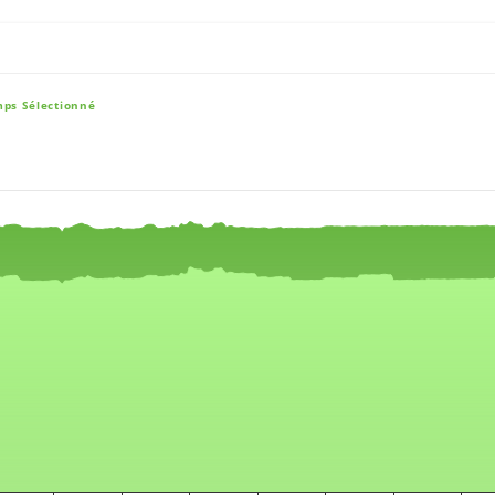
mps Sélectionné
e, and navigator-x-axis.
es, values, and navigator-y-axis.