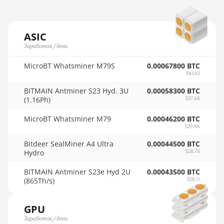
🇳🇴ㅤ NOK - Nkr
AMD Radeon Pro VII
🇳🇵ㅤ NPR - NPRs
AMD Radeon VII
ASIC
🇳🇿ㅤ NZD - NZ$
Заработок/день
AMD Vega Frontier Edition
🇴🇲ㅤ OMR
MicroBT Whatsminer M79S
0.00067800 BTC
Auradine Teraflux AH3880
$43.82
🇵🇦ㅤ PAB - B/.
Auradine Teraflux AI2500
BITMAIN Antminer S23 Hyd. 3U
0.00058300 BTC
(1.16Ph)
$37.68
🇵🇪ㅤ PEN - S/.
Auradine Teraflux AI3680
MicroBT Whatsminer M79
0.00046200 BTC
🏳ㅤ PGK - K
Auradine Teraflux AT1500
$29.86
🇵🇭ㅤ PHP - ₱
Bitdeer SealMiner A4 Ultra
0.00044500 BTC
Auradine Teraflux AT2880
Hydro
$28.76
🇵🇰ㅤ PKR - PKRs
BITFURY B8
BITMAIN Antminer S23e Hyd 2U
0.00043500 BTC
🇵🇱ㅤ PLN - zł
(865Th/s)
$28.11
BITMAIN AntMiner AL1
(16.6Th)
🇵🇾ㅤ PYG - ₲
GPU
BITMAIN AntMiner D3
🇶🇦ㅤ QAR - QR
Заработок/день