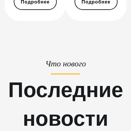
Подробнее
Подробнее
BITMAIN AntMiner T17+
BITMAIN AntMiner T17e
BITMAIN AntMiner T9+
BITMAIN AntMiner Z11
BITMAIN AntMiner Z11e
BITMAIN AntMiner Z11j
Что нового
BITMAIN AntMiner Z15
Последние
BITMAIN AntMiner Z15 Pro
BITMAIN AntMiner Z15e
BITMAIN AntMiner Z15j
новости
BITMAIN Antminer S19 Hyd.
(152Th)
BITMAIN Antminer S19 Hydro