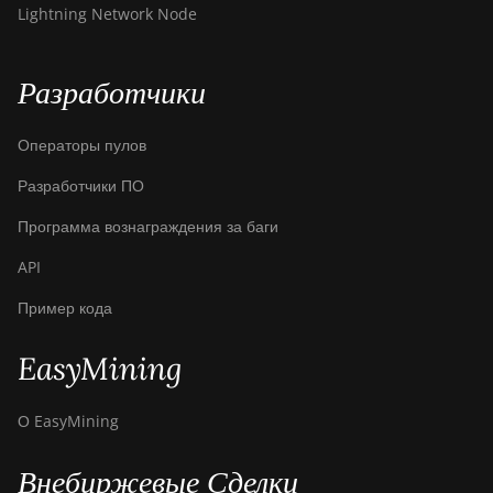
Lightning Network Node
Canaan Avalon Made A1466
Canaan Avalon Mini 3
Разработчики
Canaan Avalon Nano 3
Операторы пулов
Canaan Avalon Nano 3S
Разработчики ПО
Canaan Avalon Q
Программа вознаграждения за баги
Canaan Avalon Q
API
Canaan AvalonMiner 1047
Пример кода
Canaan AvalonMiner 1066
EasyMining
Canaan Creative Avalon 1126
Pro
О EasyMining
Canaan Creative Avalon 1146
Pro
Внебиржевые Сделки
Canaan Creative Avalon 1166