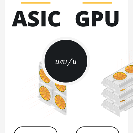
ASIC
GPU
BITMAIN AntMiner S21e XP
Hyd (430Th)
BITMAIN AntMiner S21e XP
Hyd 3U (860Th)
BITMAIN AntMiner S21j XP Hyd
(495Th/s)
или/и
BITMAIN AntMiner S9
BITMAIN AntMiner S9 SE
BITMAIN AntMiner S9i
BITMAIN AntMiner S9j
BITMAIN AntMiner S9k
BITMAIN AntMiner T15
BITMAIN AntMiner T17