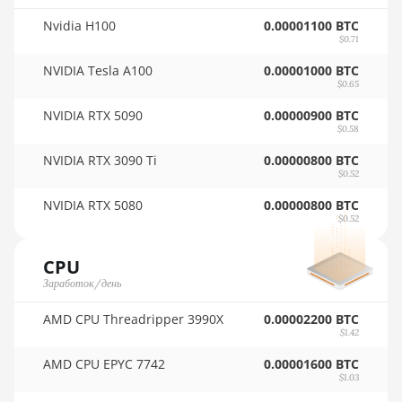
BITMAIN AntMiner D5
🇷🇴ㅤ RON
Nvidia H100
0.00001100 BTC
BITMAIN AntMiner K5
$0.71
🇷🇸ㅤ RSD - din.
NVIDIA Tesla A100
0.00001000 BTC
BITMAIN AntMiner K7
🇸🇦ㅤ SAR - SR
$0.65
BITMAIN AntMiner KA3
🇸🇧ㅤ SBD - $
NVIDIA RTX 5090
0.00000900 BTC
$0.58
BITMAIN AntMiner KS3 (8.3TH)
🏳ㅤ SCR - SR
NVIDIA RTX 3090 Ti
0.00000800 BTC
BITMAIN AntMiner KS3 (9.4TH)
$0.52
🇸🇩ㅤ SDG
NVIDIA RTX 5080
0.00000800 BTC
BITMAIN AntMiner KS5
🇸🇪ㅤ SEK
$0.52
BITMAIN AntMiner KS5 Pro
🇸🇬ㅤ SGD - S$
CPU
BITMAIN AntMiner KS7
🏳ㅤ SHP - £
Заработок/день
BITMAIN AntMiner L11 (20Gh)
🇸🇱ㅤ SLL - Le
AMD CPU Threadripper 3990X
0.00002200 BTC
$1.42
BITMAIN AntMiner L11 Hyd. 2U
🇸🇴ㅤ SOS - Ssh
(33Gh)
AMD CPU EPYC 7742
0.00001600 BTC
🏳ㅤ SRD - $
$1.03
BITMAIN AntMiner L11 Hyd. 6U