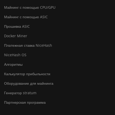
Bitdeer SealMiner A2
Майнинг с помощью CPU/GPU
Bitdeer SealMiner A2 Hyd
Майнинг с помощью ASIC
Bitdeer SealMiner A2 Pro Air
Прошивка ASIC
Bitdeer SealMiner A2 Pro Hyd
Docker Miner
Bitdeer SealMiner A3 Air
Платежная ставка NiceHash
Bitdeer SealMiner A3 Hydro
NiceHash OS
Bitdeer SealMiner A3 Pro Air
Алгоритмы
Bitdeer SealMiner A3 Pro
Калькулятор прибыльности
Hydro
Оборудование для майнинга
Bitdeer SealMiner A4 Pro Air
Генератор stratum
Bitdeer SealMiner A4 Pro
Hydro
Партнерская программа
Bitdeer SealMiner A4 Ultra