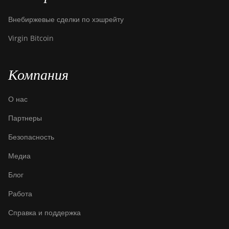
Pro
Внебиржевые сделки по хэшрейту
Canaan Creative Avalon 1246
Virgin Bitcoin
Canaan Creative Avalon 7
Canaan Creative Avalon 921
Компания
DesiweMiner K10Pro
О нас
DesiweMiner K10Ultra
Партнеры
DesiweMiner K9S
Безопасность
Ebang Ebit E12
Медиа
Ebang Ebit E12+
Блог
ElphaPex DG 1
Работа
ElphaPex DG 1 Lite
Справка и поддержка
ElphaPex DG 1+