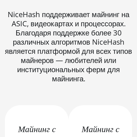
BITMAIN AntMiner S21
NiceHash поддерживает майнинг на
Immersion (301Th)
ASIC, видеокартах и процессорах.
BITMAIN AntMiner S21 Pro
Благодаря поддержке более 30
BITMAIN AntMiner S21 XP
различных алгоритмов NiceHash
(270Th)
является платформой для всех типов
BITMAIN AntMiner S21 XP Hyd
майнеров — любителей или
(473Th)
институциональных ферм для
BITMAIN AntMiner S21 XP
майнинга.
Immersion (300Th)
BITMAIN AntMiner S21 XP+
Hyd (500Th)
BITMAIN AntMiner S21+
(216Th)
Майнинг с
Майнинг с
BITMAIN AntMiner S21+ Hyd
(319Th)