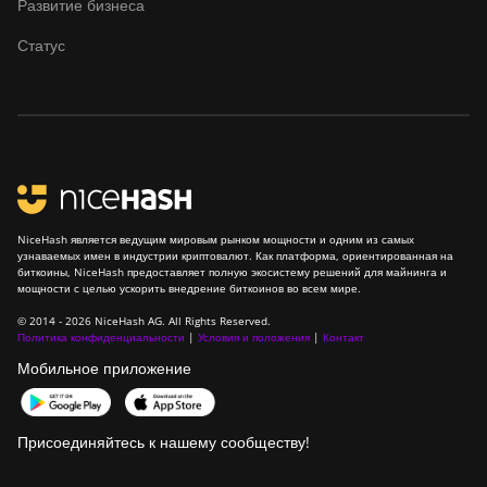
Развитие бизнеса
ElphaPex DG 1S
Статус
ElphaPex DG Home 1
ElphaPex DG Hydro 1
ElphaPex DG2
ElphaPex DG2+
FusionSilicon X2
NiceHash является ведущим мировым рынком мощности и одним из самых
FusionSilicon X7
узнаваемых имен в индустрии криптовалют. Как платформа, ориентированная на
биткоины, NiceHash предоставляет полную экосистему решений для майнинга и
мощности с целью ускорить внедрение биткоинов во всем мире.
Goldshell AL-BOX
© 2014 - 2026 NiceHash AG. All Rights Reserved.
Goldshell AL-BOX II
Политика конфиденциальности
|
Условия и положения
|
Контакт
Мобильное приложение
Goldshell AL-BOX II Plus
Goldshell CK Lite
Присоединяйтесь к нашему сообществу!
Goldshell CK-BOX