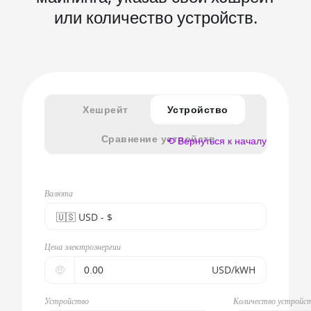
или количество устройств.
Хешрейт
Устройство
Сравнение устройств
⟲ Вернуться к началу
Валюта
🇺🇸ㅤ USD - $
🇪🇺ㅤ EUR - €
Цена электроэнергии
🇺🇸ㅤ USD - $
🤑
USD/kWH
🇨🇳ㅤ CNY - CN¥
Устройство
Количество устройс