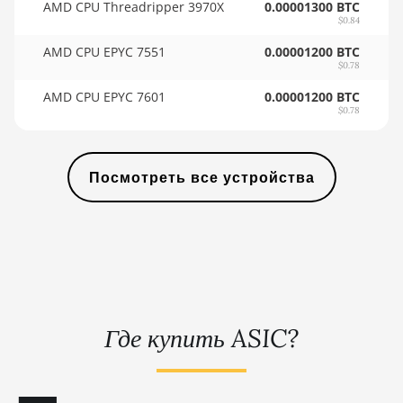
AMD CPU Threadripper 3970X
0.00001300 BTC
🇸🇾ㅤ SYP - SY£
(33Gh)
$0.84
🇸🇿ㅤ SZL - L
BITMAIN AntMiner L11 Pro
AMD CPU EPYC 7551
0.00001200 BTC
(21Gh)
$0.78
🇹🇭ㅤ THB - ฿
BITMAIN AntMiner L3 ++
AMD CPU EPYC 7601
0.00001200 BTC
🇹🇭ㅤ TJS - ЅМ
$0.78
BITMAIN AntMiner L3+
🏳ㅤ TMT - m
BITMAIN AntMiner L7
🇹🇳ㅤ TND - DT
Посмотреть все устройства
BITMAIN AntMiner L9 (16Gh)
🇹🇷ㅤ TRY - TL
BITMAIN AntMiner L9 (17Gh)
🇹🇹ㅤ TTD - TT$
BITMAIN AntMiner L9 Hyd 2U
🇹🇼ㅤ TWD - NT$
(27Gh)
🇹🇿ㅤ TZS - TSh
BITMAIN AntMiner S11
Где купить ASIC?
🇺🇦ㅤ UAH - ₴
BITMAIN AntMiner S15
🇺🇬ㅤ UGX - USh
BITMAIN AntMiner S17