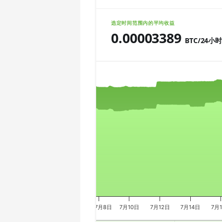
🇨🇱ㅤ CLP - CL$
AMD CPU Ryzen 7 5800X
选定时间范围内的平均收益
🇨🇴ㅤ COP - CO$
0.00003389
AMD CPU Ryzen 7 5800X3D
BTC/24小
🇨🇷ㅤ CRC - ₡
AMD CPU Ryzen 7 7800X3D
Chart
🏳ㅤ CUC - $
AMD CPU Ryzen 9 3900X
🇨🇻ㅤ CVE - CV$
AMD CPU Ryzen 9 3900XT
Combination chart with 3 data series.
🇨🇿ㅤ CZK - Kč
The chart has 2 X axes displaying Tim
AMD CPU Ryzen 9 3950X
The chart has 3 Y axes displaying valu
🇩🇯ㅤ DJF - Fdj
AMD CPU Ryzen 9 5900X
🇩🇰ㅤ DKK - Dkr
AMD CPU Ryzen 9 5950X
🇩🇴ㅤ DOP - RD$
AMD CPU Ryzen 9 7900X
🇩🇿ㅤ DZD - DA
AMD CPU Ryzen 9 7950X
🇪🇬ㅤ EGP
AMD CPU Threadripper 1900X
7月8日
7月10日
7月12日
7月14日
7月
🇪🇷ㅤ ERN - Nfk
AMD CPU Threadripper 1920X