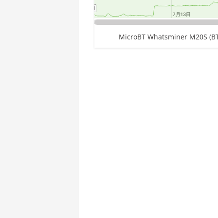
🇪🇹ㅤ ETB - Br
AMD CPU Threadripper 1950X
7月13日
7月13日
🏳ㅤ FJD - FJ$
AMD CPU Threadripper 2920X
End of interactive chart.
MicroBT Whatsminer M20S (B
🇫🇰ㅤ FKP - £
AMD CPU Threadripper 2950X
🇬🇪ㅤ GEL
AMD CPU Threadripper 2970WX
🇬🇭ㅤ GHS - GH₵
AMD CPU Threadripper 2990WX
Chart
🇬🇮ㅤ GIP - £
AMD CPU Threadripper 3960X
Pie chart with 1 slice.
🏳ㅤ GMD - D
AMD CPU Threadripper 3970X
🇬🇳ㅤ GNF - FG
AMD CPU Threadripper 3990X
🇬🇹ㅤ GTQ
AMD PRO W6800 32GB
🏳ㅤ GYD - GY$
AMD R9 380
🇭🇰ㅤ HKD - HK$
AMD R9 380X
🇭🇳ㅤ HNL
AMD R9 390