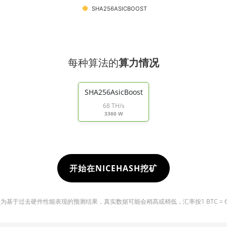
SHA256ASICBOOST
每种算法的
算力情况
SHA256AsicBoost
68 TH/s
3360 W
开始在NICEHASH挖矿
基于过去硬件性能表现的预测结果，真实数据可能会稍高或稍低，汇率按1 BTC = 6432