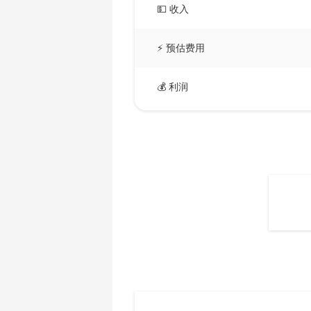
AMD CPU Ryzen 5 3600X
💵 收入
🇧🇲ㅤ BMD - $
AMD CPU Ryzen 5 3600XT
🇧🇳ㅤ BND - BN$
⚡ 预估费用
AMD CPU Ryzen 5 5600X
🇧🇴ㅤ BOB - Bs
AMD CPU Ryzen 5 7600X
💰 利润
🇧🇷ㅤ BRL - R$
AMD CPU Ryzen 7 1700
🏳ㅤ BSD - B$
AMD CPU Ryzen 7 1700X
🇧🇹ㅤ BTN - Nu.
AMD CPU Ryzen 7 1800X
🇧🇼ㅤ BWP
AMD CPU Ryzen 7 2700
🇧🇾ㅤ BYN
AMD CPU Ryzen 7 2700X
🇧🇿ㅤ BZD - BZ$
AMD CPU Ryzen 7 3700X
🇨🇦ㅤ CAD - CA$
AMD CPU Ryzen 7 3800X
🇨🇩ㅤ CDF
AMD CPU Ryzen 7 3800XT
🇨🇭ㅤ CHF
AMD CPU Ryzen 7 5700G