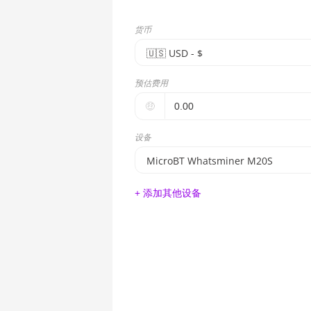
货币
🇺🇸ㅤ USD - $
🇪🇺ㅤ EUR - €
预估费用
🇺🇸ㅤ USD - $
🤑
🇨🇳ㅤ CNY - CN¥
设备
🇬🇧ㅤ GBP - £
MicroBT Whatsminer M20S
🇷🇺ㅤ RUB
BITMAIN AntMiner S17e (64Th)
+ 添加其他设备
- - -
AMD CPU EPYC 7302
🇦🇪ㅤ AED
AMD CPU EPYC 7352
🇦🇫ㅤ AFN - Af
AMD CPU EPYC 7402
🇦🇱ㅤ ALL
AMD CPU EPYC 7402P
🇦🇲ㅤ AMD