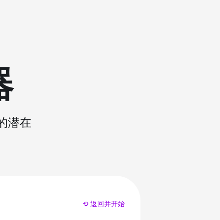
器
的潜在
⟲ 返回并开始