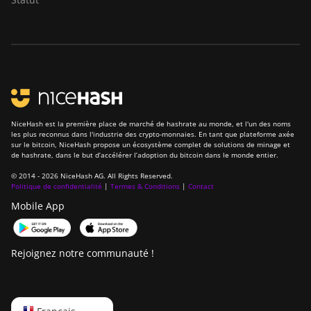
BITMAIN Antminer
S23 (580Th)
BITMAIN Antminer
S23 Hyd. (580Th)
BITMAIN Antminer
S23 Hyd. 3U (1.16Ph)
NiceHash est la première place de marché de hashrate au monde, et l'un des noms
les plus reconnus dans l'industrie des crypto-monnaies. En tant que plateforme axée
BITMAIN Antminer
sur le bitcoin, NiceHash propose un écosystème complet de solutions de minage et
S23 Imm. (442Th)
de hashrate, dans le but d’accélérer l’adoption du bitcoin dans le monde entier.
© 2014 - 2026 NiceHash AG. All Rights Reserved.
BITMAIN Antminer
Politique de confidentialité
|
Termes & Conditions
|
Contact
S23e Hyd 2U
Mobile App
(865Th/s)
BITMAIN Antminer
T19 Hydro (145Th)
Rejoignez notre communauté !
BITMAIN Antminer
T19 Hydro (158Th)
English