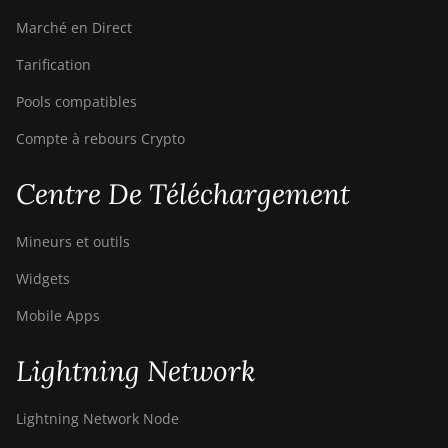
Marché en Direct
BITMAIN AntMiner
S9i
Tarification
BITMAIN AntMiner
Pools compatibles
S9j
Compte à rebours Crypto
BITMAIN AntMiner
S9k
Centre De Téléchargement
BITMAIN AntMiner
T15
Mineurs et outils
BITMAIN AntMiner
Widgets
T17
Mobile Apps
BITMAIN AntMiner
T17+
Lightning Network
BITMAIN AntMiner
T17e
Lightning Network Node
BITMAIN AntMiner