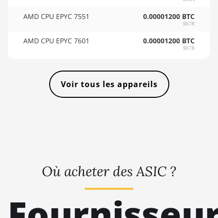
🇸🇴ㅤ SOS - Ssh
AMD RX 7900 XTX
AMD CPU EPYC 7551
0.00001200 BTC
🏳ㅤ SRD - $
24GB
$0.78
🇸🇾ㅤ SYP - SY£
AMD CPU EPYC 7601
0.00001200 BTC
AMD RX 9070
$0.78
🇸🇿ㅤ SZL - L
AMD RX 9070 GRE
🇹🇭ㅤ THB - ฿
AMD RX 9070 XT
Voir tous les appareils
🇹🇭ㅤ TJS - ЅМ
AMD RX Vega 56
🏳ㅤ TMT - m
AMD RX Vega 64
🇹🇳ㅤ TND - DT
AMD Radeon Pro VII
🇹🇷ㅤ TRY - TL
AMD Radeon VII
🇹🇹ㅤ TTD - TT$
Où acheter des ASIC ?
AMD Vega Frontier
Edition
🇹🇼ㅤ TWD - NT$
Fournisseu
Auradine Teraflux
🇹🇿ㅤ TZS - TSh
AH3880
🇺🇦ㅤ UAH - ₴