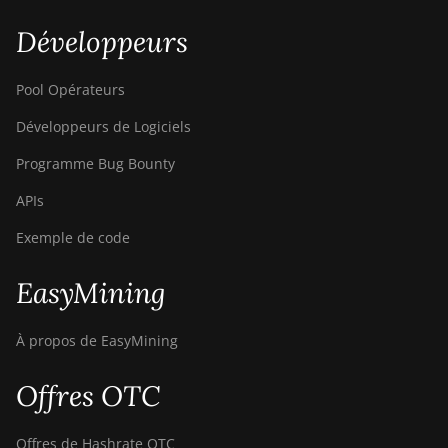
T9+
Développeurs
BITMAIN AntMiner
Z11
Pool Opérateurs
BITMAIN AntMiner
Développeurs de Logiciels
Z11e
Programme Bug Bounty
BITMAIN AntMiner
Z11j
APIs
BITMAIN AntMiner
Exemple de code
Z15
EasyMining
BITMAIN AntMiner
Z15 Pro
À propos de EasyMining
BITMAIN AntMiner
Z15e
Offres OTC
BITMAIN AntMiner
Z15j
Offres de Hashrate OTC