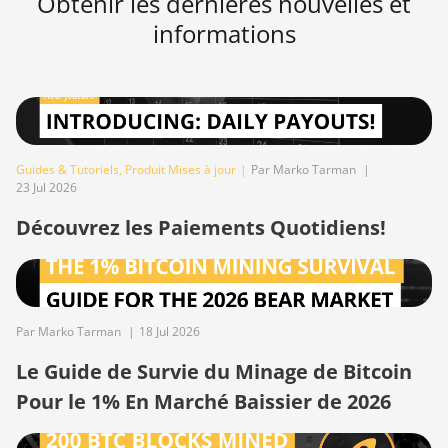
Obtenir les dernières nouvelles et
S19 XP (140Th)
informations
BITMAIN AntMiner
S19 XP Hyd 3U
(512Th)
BITMAIN AntMiner
S19 XP+ Hyd (279Th)
Guides & Tutoriels
,
Produit Mises à jour
|
Par Marko Tarman
|
23 Jul 2026
BITMAIN AntMiner
S19j Pro (100Th)
Découvrez les Paiements Quotidiens!
BITMAIN AntMiner
S19j Pro (104Th)
BITMAIN AntMiner
S19j Pro+ (120Th)
Par Marko Tarman
|
18 Jul 2026
Le Guide de Survie du Minage de Bitcoin
BITMAIN AntMiner
S19j Pro++ (125Th)
Pour le 1% En Marché Baissier de 2026
BITMAIN AntMiner
S21 (200Th)