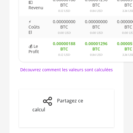
💵
BTC
BTC
BTC
Revenu
AMD CPU Ryzen 5
🏳ㅤ BSD - B$
0.12 USD
0.84 USD
3.34 US
3600
🇧🇹ㅤ BTN - Nu.
⚡
0.00000000
0.00000000
0.00000
AMD CPU Ryzen 5
Coûts
BTC
BTC
BTC
El
🇧🇼ㅤ BWP
3600X
0.00 USD
0.00 USD
0.00 U
🇧🇾ㅤ BYN
AMD CPU Ryzen 5
0.00000188
0.00001296
0.00005
💰 Le
BTC
BTC
BTC
3600XT
Profit
🇧🇿ㅤ BZD - BZ$
0.12 USD
0.84 USD
3.34 US
AMD CPU Ryzen 5
🇨🇦ㅤ CAD - CA$
5600X
Découvrez comment les valeurs sont calculées
🇨🇩ㅤ CDF
AMD CPU Ryzen 5
7600X
🇨🇭ㅤ CHF
AMD CPU Ryzen 7
🇨🇱ㅤ CLP - CL$
Partagez ce
1700
calcul
🇨🇴ㅤ COP - CO$
AMD CPU Ryzen 7
1700X
🇨🇷ㅤ CRC - ₡
AMD CPU Ryzen 7
🏳ㅤ CUC - $