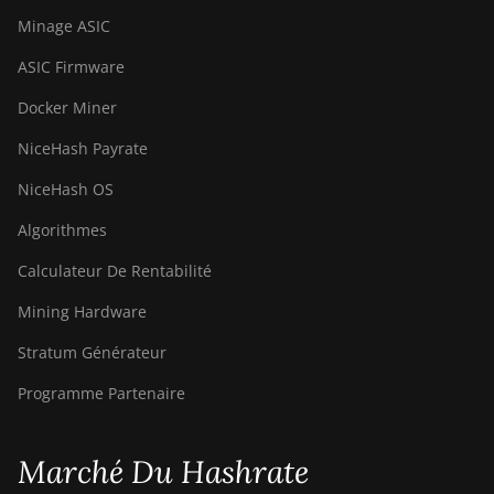
Minage ASIC
BITMAIN AntMiner
S21+ (216Th)
ASIC Firmware
BITMAIN AntMiner
Docker Miner
S21+ Hyd (319Th)
NiceHash Payrate
BITMAIN AntMiner
NiceHash OS
S21e XP Hyd (430Th)
Algorithmes
BITMAIN AntMiner
S21e XP Hyd 3U
Calculateur De Rentabilité
(860Th)
Mining Hardware
BITMAIN AntMiner
S21j XP Hyd
Stratum Générateur
(495Th/s)
Programme Partenaire
BITMAIN AntMiner
S9
Marché Du Hashrate
BITMAIN AntMiner
S9 SE