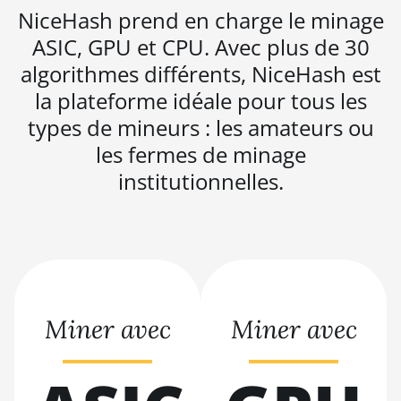
NiceHash prend en charge le minage
BITMAIN AntMiner
ASIC, GPU et CPU. Avec plus de 30
L11 (20Gh)
algorithmes différents, NiceHash est
BITMAIN AntMiner
L11 Hyd. 2U (33Gh)
la plateforme idéale pour tous les
types de mineurs : les amateurs ou
BITMAIN AntMiner
L11 Hyd. 6U (33Gh)
les fermes de minage
institutionnelles.
BITMAIN AntMiner
L11 Pro (21Gh)
BITMAIN AntMiner
L3 ++
BITMAIN AntMiner
L3+
Miner avec
Miner avec
BITMAIN AntMiner
L7
BITMAIN AntMiner