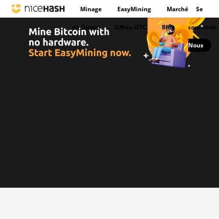
Minage
EasyMining
Marché
Se
en Direct
Offres OTC
Blog
connecter
Nous