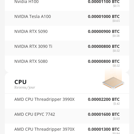
Nvidia H100
0.00001100 BTC
🇵🇾ㅤ PYG - ₲
12GB
$0.71
🇶🇦ㅤ QAR - QR
AMD RX 6800 16GB
NVIDIA Tesla A100
0.00001000 BTC
$0.65
🇷🇴ㅤ RON
AMD RX 6800 XT
16GB
NVIDIA RTX 5090
0.00000900 BTC
🇷🇸ㅤ RSD - din.
$0.58
AMD RX 6900 XT
NVIDIA RTX 3090 Ti
0.00000800 BTC
🇸🇦ㅤ SAR - SR
16GB
$0.52
🇸🇧ㅤ SBD - $
AMD RX 6950 XT
NVIDIA RTX 5080
0.00000800 BTC
$0.52
🏳ㅤ SCR - SR
AMD RX 7600
🇸🇩ㅤ SDG
CPU
AMD RX 7600 XT
Revenu/jour
🇸🇪ㅤ SEK
AMD RX 7700 XT
AMD CPU Threadripper 3990X
0.00002200 BTC
🇸🇬ㅤ SGD - S$
AMD RX 7800 XT
$1.42
🏳ㅤ SHP - £
AMD CPU EPYC 7742
0.00001600 BTC
AMD RX 7900 GRE
$1.03
🇸🇱ㅤ SLL - Le
AMD RX 7900 XT
AMD CPU Threadripper 3970X
0.00001300 BTC
20GB
$0.84