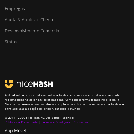
S23 Hyd. 3U (1.16Ph)
Empregos
BITMAIN Antminer
Ajuda & Apoio ao Cliente
S23 Imm. (442Th)
Desenvolvimento Comercial
BITMAIN Antminer
S23e Hyd 2U
Status
(865Th/s)
BITMAIN Antminer
T19 Hydro (145Th)
BITMAIN Antminer
T19 Hydro (158Th)
BITMAIN Antminer
T21 (190TH)
A NiceHash é o principal mercado de hashrate do mundo e um dos nomes mais
reconhecidos no setor das criptomoedas. Como plataforma focada no bitcoin, a
NiceHash oferece um ecossistema completo de soluções de mineração e hashrate
Baikal BK-G28
para acelerar a adoção do bitcoin em todo o mundo.
Baikal Giant X10
© 2014 - 2026 NiceHash AG. All Rights Reserved.
Política de Privacidade
|
Termos e Condições
|
Contactos
Baikal Giant+
App Móvel