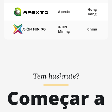
KA3
Hong
Apexto
BITMAIN AntMiner
Kong
KS3 (8.3TH)
BITMAIN AntMiner
X-ON
China
Mining
KS3 (9.4TH)
BITMAIN AntMiner
KS5
BITMAIN AntMiner
KS5 Pro
BITMAIN AntMiner
Tem hashrate?
KS7
BITMAIN AntMiner
Começar a
L11 (20Gh)
BITMAIN AntMiner
L11 Hyd. 2U (33Gh)