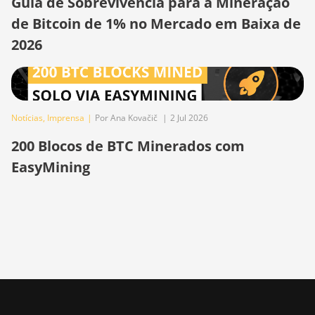
Guia de Sobrevivência para a Mineração
BITMAIN AntMiner
de Bitcoin de 1% no Mercado em Baixa de
S21 Pro
2026
BITMAIN AntMiner
S21 XP (270Th)
BITMAIN AntMiner
S21 XP Hyd (473Th)
Notícias
,
Imprensa
|
Por Ana Kovačič
|
2 Jul 2026
BITMAIN AntMiner
200 Blocos de BTC Minerados com
S21 XP Immersion
EasyMining
(300Th)
BITMAIN AntMiner
S21 XP+ Hyd (500Th)
BITMAIN AntMiner
S21+ (216Th)
BITMAIN AntMiner
S21+ Hyd (319Th)
BITMAIN AntMiner