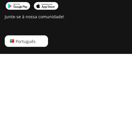
Bitdeer SealMiner A2
Junte-se à nossa comunidade!
Bitdeer SealMiner A2
Hyd
Bitdeer SealMiner A2
Pro Air
English
Português
Bitdeer SealMiner A2
Русский
Pro Hyd
中文
Bitdeer SealMiner A3
Deutsch
Air
Português
Bitdeer SealMiner A3
Hydro
Español
Bitdeer SealMiner A3
Français
Pro Air
日本語
Bitdeer SealMiner A3
Pro Hydro