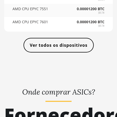
🇹🇭ㅤ THB - ฿
AMD RX 9070 XT
AMD CPU EPYC 7551
0.00001200 BTC
$0.78
🇹🇭ㅤ TJS - ЅМ
AMD RX Vega 56
AMD CPU EPYC 7601
0.00001200 BTC
🏳ㅤ TMT - m
AMD RX Vega 64
$0.78
🇹🇳ㅤ TND - DT
AMD Radeon Pro VII
🇹🇷ㅤ TRY - TL
Ver todos os dispositivos
AMD Radeon VII
🇹🇹ㅤ TTD - TT$
AMD Vega Frontier
Edition
🇹🇼ㅤ TWD - NT$
Auradine Teraflux
🇹🇿ㅤ TZS - TSh
AH3880
🇺🇦ㅤ UAH - ₴
Auradine Teraflux
Onde comprar ASICs?
AI2500
🇺🇬ㅤ UGX - USh
Auradine Teraflux
🇺🇾ㅤ UYU - $U
Fornecedor
AI3680
🇺🇿ㅤ UZS
Auradine Teraflux