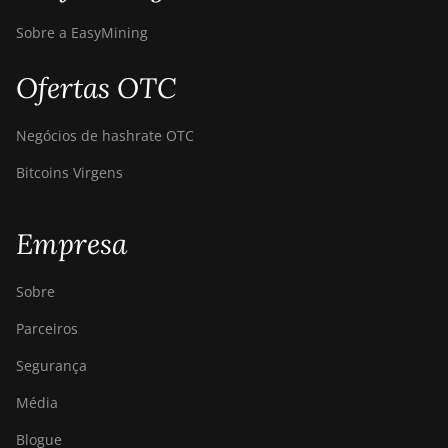
BITMAIN Antminer
Sobre a EasyMining
S19j (100TH)
Ofertas OTC
BITMAIN Antminer
S19j (90Th)
Negócios de hashrate OTC
BITMAIN Antminer
S19j Pro (96Th)
Bitcoins Virgens
BITMAIN Antminer
S19j XP (151TH)
Empresa
BITMAIN Antminer
S19k Pro (120Th)
Sobre
BITMAIN Antminer
Parceiros
S23 (580Th)
Segurança
BITMAIN Antminer
S23 Hyd. (580Th)
Média
BITMAIN Antminer
Blogue