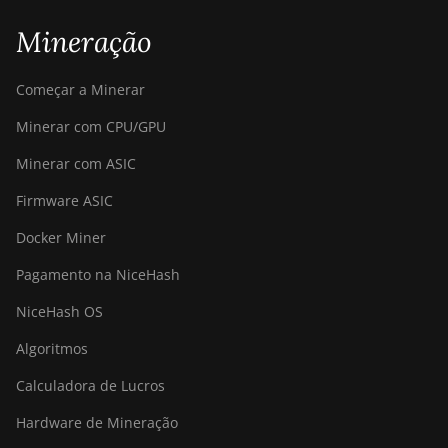
S21e XP Hyd (430Th)
Mineração
BITMAIN AntMiner
S21e XP Hyd 3U
Começar a Minerar
(860Th)
Minerar com CPU/GPU
BITMAIN AntMiner
S21j XP Hyd
Minerar com ASIC
(495Th/s)
Firmware ASIC
BITMAIN AntMiner
S9
Docker Miner
BITMAIN AntMiner
Pagamento na NiceHash
S9 SE
NiceHash OS
BITMAIN AntMiner
Algoritmos
S9i
Calculadora de Lucros
BITMAIN AntMiner
S9j
Hardware de Mineração
BITMAIN AntMiner