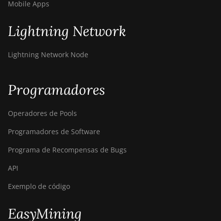
Mobile Apps
BITMAIN AntMiner
Z11j
Lightning Network
BITMAIN AntMiner
Z15
Lightning Network Node
BITMAIN AntMiner
Z15 Pro
Programadores
BITMAIN AntMiner
Z15e
Operadores de Pools
BITMAIN AntMiner
Programadores de Software
Z15j
Programa de Recompensas de Bugs
BITMAIN Antminer
S19 Hyd. (152Th)
API
BITMAIN Antminer
Exemplo de código
S19 Hydro (158Th)
BITMAIN Antminer
EasyMining
S19 XP Hyd (255Th)