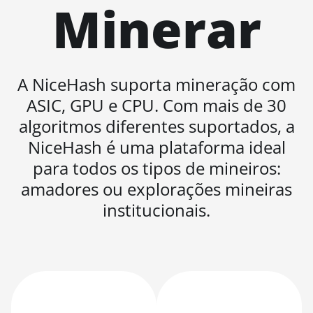
Minerar
BITMAIN AntMiner
L11 Hyd. 6U (33Gh)
BITMAIN AntMiner
L11 Pro (21Gh)
A NiceHash suporta mineração com
BITMAIN AntMiner
ASIC, GPU e CPU. Com mais de 30
L3 ++
algoritmos diferentes suportados, a
BITMAIN AntMiner
L3+
NiceHash é uma plataforma ideal
para todos os tipos de mineiros:
BITMAIN AntMiner
L7
amadores ou explorações mineiras
institucionais.
BITMAIN AntMiner
L9 (16Gh)
BITMAIN AntMiner
L9 (17Gh)
BITMAIN AntMiner
L9 Hyd 2U (27Gh)