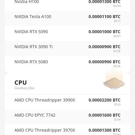
Nvidia H100
0.00001300 BTC
AMD RX 6900 XT
🇸🇦ㅤ SAR - SR
$0.84
16GB
NVIDIA Tesla A100
0.00001100 BTC
🇸🇧ㅤ SBD - $
AMD RX 6950 XT
$0.71
🏳ㅤ SCR - SR
AMD RX 7600
NVIDIA RTX 5090
0.00001000 BTC
$0.65
🇸🇩ㅤ SDG
AMD RX 7600 XT
NVIDIA RTX 3090 Ti
0.00000900 BTC
🇸🇪ㅤ SEK
$0.58
AMD RX 7700 XT
NVIDIA RTX 5080
0.00000900 BTC
🇸🇬ㅤ SGD - S$
AMD RX 7800 XT
$0.58
🏳ㅤ SHP - £
AMD RX 7900 GRE
CPU
🇸🇱ㅤ SLL - Le
AMD RX 7900 XT
Ganhos/dia
20GB
🇸🇴ㅤ SOS - Ssh
AMD CPU Threadripper 3990X
0.00002200 BTC
AMD RX 7900 XTX
$1.43
🏳ㅤ SRD - $
24GB
AMD CPU EPYC 7742
0.00001600 BTC
🇸🇾ㅤ SYP - SY£
$1.04
AMD RX 9070
🇸🇿ㅤ SZL - L
AMD CPU Threadripper 3970X
0.00001300 BTC
AMD RX 9070 GRE
$0.84