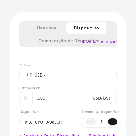
Hashrate
Dispositivo
Comparação de Dispositivo
⟲ Voltar ao início
Moeda
🇺🇸ㅤ USD - $
🇪🇺ㅤ EUR - €
Custos da ele.
🇺🇸ㅤ USD - $
🤑
USD/kWH
🇨🇳ㅤ CNY - CN¥
Dispositivo
Número de dispositivos
🇬🇧ㅤ GBP - £
Intel CPU i9-9880H
🇷🇺ㅤ RUB
BITMAIN AntMiner
+ Adicionar Outro Dispositivo
Eliminar tudo