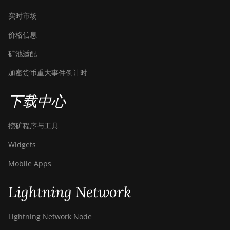
BITMAIN AntMiner S9j
实时市场
BITMAIN AntMiner S9k
价格信息
BITMAIN AntMiner T15
矿池适配
BITMAIN AntMiner T17
加密货币重大事件倒计时
BITMAIN AntMiner
T17+
下载中心
BITMAIN AntMiner
T17e
挖矿程序与工具
BITMAIN AntMiner T9+
Widgets
BITMAIN AntMiner Z11
Mobile Apps
BITMAIN AntMiner
Lightning Network
Z11e
BITMAIN AntMiner
Lightning Network Node
Z11j