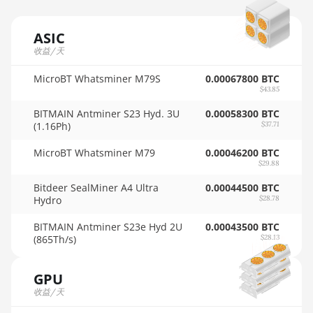
AMD RX 570 8GB
🇲🇺ㅤ MUR - MURs
AMD RX 5700 8GB
ASIC
🏳ㅤ MVR - Rf
收益/天
AMD RX 5700 XT 8GB
🇲🇼ㅤ MWK - MK
MicroBT Whatsminer M79S
AMD RX 580 4GB
0.00067800 BTC
$43.85
🇲🇽ㅤ MXN - MX$
AMD RX 580 8GB
BITMAIN Antminer S23 Hyd. 3U
0.00058300 BTC
🇲🇾ㅤ MYR - RM
(1.16Ph)
$37.71
AMD RX 590 8GB
🇳🇦ㅤ NAD - N$
MicroBT Whatsminer M79
0.00046200 BTC
AMD RX 6500 XT 4GB
$29.88
🇳🇬ㅤ NGN - ₦
AMD RX 6600 8GB
Bitdeer SealMiner A4 Ultra
0.00044500 BTC
Hydro
$28.78
🇳🇮ㅤ NIO - C$
AMD RX 6600 XT 8GB
BITMAIN Antminer S23e Hyd 2U
0.00043500 BTC
🇳🇴ㅤ NOK - Nkr
AMD RX 6650 XT
(865Th/s)
$28.13
🇳🇵ㅤ NPR - NPRs
AMD RX 6700 10GB
GPU
🇳🇿ㅤ NZD - NZ$
AMD RX 6700 XT 12GB
收益/天
🇴🇲ㅤ OMR
AMD RX 6750 XT 12GB