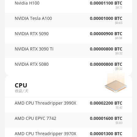
Nvidia H100
0.00001100 BTC
🇵🇦ㅤ PAB - B/.
$0.71
AMD RX 6800 16GB
NVIDIA Tesla A100
0.00001000 BTC
🇵🇪ㅤ PEN - S/.
AMD RX 6800 XT 16GB
$0.65
🏳ㅤ PGK - K
AMD RX 6900 XT 16GB
NVIDIA RTX 5090
0.00000900 BTC
$0.58
🇵🇭ㅤ PHP - ₱
AMD RX 6950 XT
NVIDIA RTX 3090 Ti
0.00000800 BTC
🇵🇰ㅤ PKR - PKRs
$0.52
AMD RX 7600
NVIDIA RTX 5080
0.00000800 BTC
🇵🇱ㅤ PLN - zł
AMD RX 7600 XT
$0.52
🇵🇾ㅤ PYG - ₲
AMD RX 7700 XT
CPU
🇶🇦ㅤ QAR - QR
AMD RX 7800 XT
收益/天
🇷🇴ㅤ RON
AMD RX 7900 GRE
AMD CPU Threadripper 3990X
0.00002200 BTC
$1.42
🇷🇸ㅤ RSD - din.
AMD RX 7900 XT 20GB
AMD CPU EPYC 7742
0.00001600 BTC
🇸🇦ㅤ SAR - SR
AMD RX 7900 XTX 24GB
$1.03
🇸🇧ㅤ SBD - $
AMD CPU Threadripper 3970X
0.00001300 BTC
AMD RX 9070