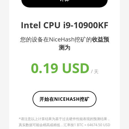
AMD CPU EPYC 7352
🇦🇫ㅤ AFN - Af
AMD CPU EPYC 7402
🇦🇱ㅤ ALL
Intel CPU i9-10900KF
AMD CPU EPYC 7402P
🇦🇲ㅤ AMD
AMD CPU EPYC 7551
您的设备在NiceHash挖矿的
收益预
🇧🇶ㅤ ANG - ƒ
测为
AMD CPU EPYC 7601
🇦🇴ㅤ AOA - Kz
AMD CPU EPYC 7742
🇦🇷ㅤ ARS - AR$
0.19 USD
AMD CPU Ryzen 3
🇦🇺ㅤ AUD - AU$
/ 天
1300X
🏳ㅤ AWG - ƒ
AMD CPU Ryzen 5 1400
🇦🇿ㅤ AZN - man.
AMD CPU Ryzen 5
开始在NICEHASH挖矿
1500X
🇧🇦ㅤ BAM - KM
AMD CPU Ryzen 5 1600
🏳ㅤ BBD - Bds$
*请注意以上计算结果为基于过去硬件性能表现的预测结果，
AMD CPU Ryzen 5
🇧🇩ㅤ BDT - Tk
真实数据可能会稍高或稍低，汇率按1 BTC = 64674.50 USD
1600X