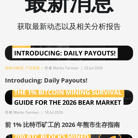
最新消息
Pro+ Hyd. (191Th)
BITMAIN AntMiner S19
XP (140Th)
获取最新动态以及相关分析报告
BITMAIN AntMiner S19
XP Hyd 3U (512Th)
BITMAIN AntMiner S19
XP+ Hyd (279Th)
BITMAIN AntMiner
指南与教程
,
产品更新
|
作者 Marko Tarman
|
23 Jul 2026
S19j Pro (100Th)
Introducing: Daily Payouts!
BITMAIN AntMiner
S19j Pro (104Th)
BITMAIN AntMiner
S19j Pro+ (120Th)
作者 Marko Tarman
|
18 Jul 2026
BITMAIN AntMiner
前 1% 比特币矿工的 2026 年熊市生存指南
S19j Pro++ (125Th)
BITMAIN AntMiner S21