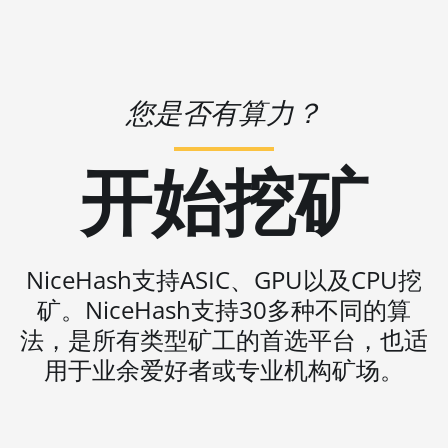
(8.3TH)
🇻🇺ㅤ VUV - Vt
BITMAIN AntMiner KS3
🏳ㅤ WST - WS$
(9.4TH)
🇨🇫ㅤ XAF - FCFA
BITMAIN AntMiner KS5
您是否有算力？
🇦🇬ㅤ XCD - $
BITMAIN AntMiner KS5
Pro
开始挖矿
🏳ㅤ XDR - SDR
BITMAIN AntMiner KS7
🇨🇮ㅤ XOF - CFA
BITMAIN AntMiner L11
🇵🇫ㅤ XPF - Fr
(20Gh)
NiceHash支持ASIC、GPU以及CPU挖
🇾🇪ㅤ YER - YR
BITMAIN AntMiner L11
矿。NiceHash支持30多种不同的算
🇿🇦ㅤ ZAR - R
Hyd. 2U (33Gh)
法，是所有类型矿工的首选平台，也适
🇿🇲ㅤ ZMK - ZK
BITMAIN AntMiner L11
用于业余爱好者或专业机构矿场。
Hyd. 6U (33Gh)
BITMAIN AntMiner L11
Pro (21Gh)