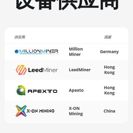
🏳ㅤ TMT - m
Auradine Teraflux
🇹🇳ㅤ TND - DT
AT1500
🇹🇷ㅤ TRY - TL
Auradine Teraflux
AT2880
供应商
国家
🇹🇹ㅤ TTD - TT$
BITFURY B8
Million
🇹🇼ㅤ TWD - NT$
Germany
Miner
BITMAIN AntMiner AL1
🇹🇿ㅤ TZS - TSh
(16.6Th)
Hong
LeedMiner
🇺🇦ㅤ UAH - ₴
Kong
BITMAIN AntMiner D3
🇺🇬ㅤ UGX - USh
BITMAIN AntMiner D5
Hong
Apexto
Kong
🇺🇾ㅤ UYU - $U
BITMAIN AntMiner K5
🇺🇿ㅤ UZS
BITMAIN AntMiner K7
X-ON
China
Mining
🏳ㅤ VES - Bs.S
BITMAIN AntMiner KA3
🇻🇳ㅤ VND - ₫
BITMAIN AntMiner KS3