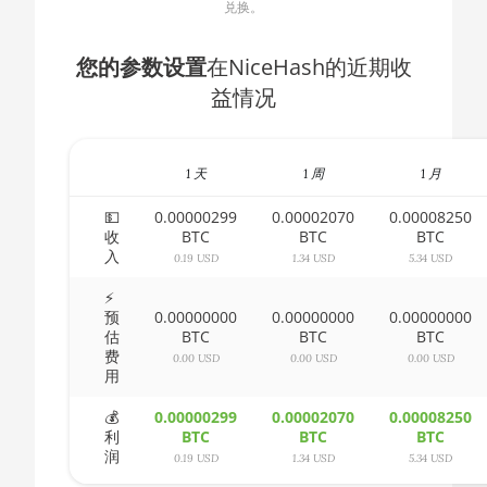
兑换。
🇧🇬ㅤ BGN
AMD CPU Ryzen 5 2600
🇧🇭ㅤ BHD - BD
您的参数设置
在NiceHash的近期收
AMD CPU Ryzen 5
益情况
🇧🇮ㅤ BIF - FBu
2600X
🇧🇲ㅤ BMD - $
AMD CPU Ryzen 5
3500X
1 天
1 周
1 月
🇧🇳ㅤ BND - BN$
AMD CPU Ryzen 5 3600
💵
0.00000299
0.00002070
0.00008250
🇧🇴ㅤ BOB - Bs
收
BTC
BTC
BTC
AMD CPU Ryzen 5
入
🇧🇷ㅤ BRL - R$
0.19 USD
1.34 USD
5.34 USD
3600X
⚡
🏳ㅤ BSD - B$
AMD CPU Ryzen 5
预
0.00000000
0.00000000
0.00000000
3600XT
估
BTC
BTC
BTC
🇧🇹ㅤ BTN - Nu.
费
0.00 USD
0.00 USD
0.00 USD
AMD CPU Ryzen 5
用
🇧🇼ㅤ BWP
5600X
💰
0.00000299
0.00002070
0.00008250
🇧🇾ㅤ BYN
AMD CPU Ryzen 5
利
BTC
BTC
BTC
润
7600X
0.19 USD
1.34 USD
5.34 USD
🇧🇿ㅤ BZD - BZ$