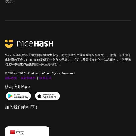
状态
BITMAIN Antminer
S23e Hyd 2U (865Th/s)
BITMAIN Antminer T19
Hydro (145Th)
BITMAIN Antminer T19
Hydro (158Th)
NiceHash是世界上领先的哈希算力市场，同为加密货币业内的知名品牌之一。作为一个专注于
比特币的平台，NiceHash提供了一个有关于算力、挖矿以及款项支付的一站式服务，并旨于推
BITMAIN Antminer T21
动比特币在世界范围内的实际应用与推广。
(190TH)
© 2014 - 2026 NiceHash AG. All Rights Reserved.
Baikal BK-G28
隐私政策
|
条款和条件
|
联系方式
移动应用App
Baikal Giant X10
Baikal Giant+
加入我们的社区！
Bitdeer SealMiner A2
Bitdeer SealMiner A2
Hyd
English
中文