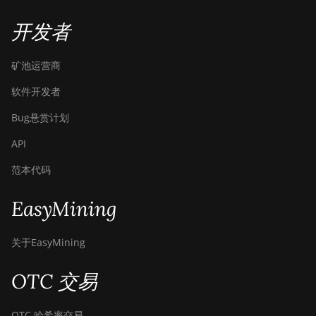
BITMAIN AntMiner Z15
开发者
BITMAIN AntMiner Z15
Pro
矿池运营商
BITMAIN AntMiner
软件开发者
Z15e
Bug悬赏计划
BITMAIN AntMiner
Z15j
API
BITMAIN Antminer S19
范本代码
Hyd. (152Th)
BITMAIN Antminer S19
EasyMining
Hydro (158Th)
BITMAIN Antminer S19
关于EasyMining
XP Hyd (255Th)
OTC 交易
BITMAIN Antminer
S19j (100TH)
OTC 哈希率交易