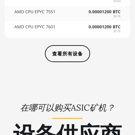
$0.84
🏳ㅤ SCR - SR
AMD RX 9070 GRE
AMD CPU EPYC 7551
0.00001200 BTC
$0.78
🇸🇩ㅤ SDG
AMD RX 9070 XT
AMD CPU EPYC 7601
0.00001200 BTC
🇸🇪ㅤ SEK
AMD RX Vega 56
$0.78
🇸🇬ㅤ SGD - S$
AMD RX Vega 64
🏳ㅤ SHP - £
查看所有设备
AMD Radeon Pro VII
🇸🇱ㅤ SLL - Le
AMD Radeon VII
🇸🇴ㅤ SOS - Ssh
AMD Vega Frontier
Edition
🏳ㅤ SRD - $
Auradine Teraflux
🇸🇾ㅤ SYP - SY£
AH3880
在哪可以购买ASIC矿机？
🇸🇿ㅤ SZL - L
Auradine Teraflux
AI2500
🇹🇭ㅤ THB - ฿
设备供应商
Auradine Teraflux
🇹🇭ㅤ TJS - ЅМ
AI3680