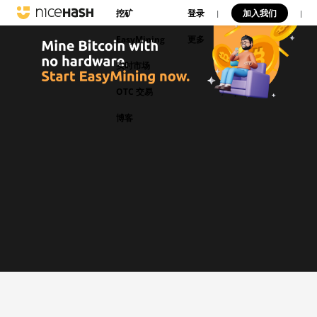
挖矿
登录
加入我们
|
|
EasyMining
更多
实时市场
OTC 交易
博客