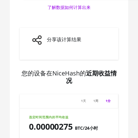
AMD CPU Ryzen 7 1700
🇨🇦ㅤ CAD - CA$
了解数据如何计算出来
AMD CPU Ryzen 7
🇨🇩ㅤ CDF
1700X
🇨🇭ㅤ CHF
AMD CPU Ryzen 7
🇨🇱ㅤ CLP - CL$
1800X
分享该计算结果
🇨🇴ㅤ COP - CO$
AMD CPU Ryzen 7 2700
🇨🇷ㅤ CRC - ₡
AMD CPU Ryzen 7
2700X
您的设备在NiceHash的
近期收益情
🏳ㅤ CUC - $
AMD CPU Ryzen 7
况
🇨🇻ㅤ CVE - CV$
3700X
🇨🇿ㅤ CZK - Kč
AMD CPU Ryzen 7
1天
1周
1分
3800X
🇩🇯ㅤ DJF - Fdj
AMD CPU Ryzen 7
选定时间范围内的平均收益
🇩🇰ㅤ DKK - Dkr
3800XT
0.00000275
BTC/24小时
🇩🇴ㅤ DOP - RD$
AMD CPU Ryzen 7