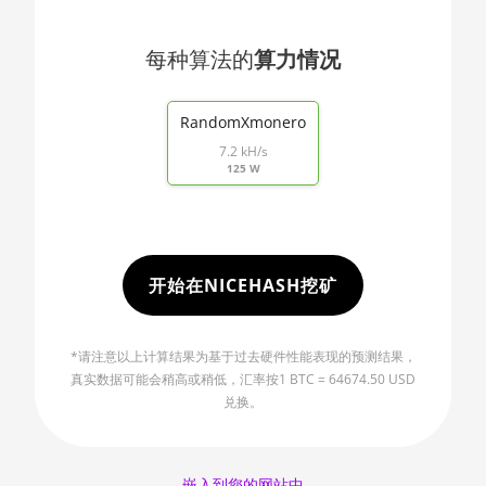
🇯🇴ㅤ JOD - JD
AMD CPU
Threadripper 2970WX
🇯🇵ㅤ JPY - ¥
每种算法的
算力情况
AMD CPU
🏳ㅤ KGS - сом
End of interactive chart.
Threadripper 2990WX
RandomXmonero
🇰🇭ㅤ KHR
AMD CPU
7.2 kH/s
🇰🇲ㅤ KMF - CF
Threadripper 3960X
125 W
🏳ㅤ KPW - W
AMD CPU
Threadripper 3970X
🇰🇷ㅤ KRW - ₩
AMD CPU
🇰🇼ㅤ KWD - KD
开始在NICEHASH挖矿
Threadripper 3990X
🇰🇾ㅤ KYD - $
AMD PRO W6800 32GB
*请注意以上计算结果为基于过去硬件性能表现的预测结果，
🇰🇿ㅤ KZT
AMD R9 380
真实数据可能会稍高或稍低，汇率按1 BTC = 64674.50 USD
兑换。
🇱🇦ㅤ LAK - ₭
AMD R9 380X
🇱🇧ㅤ LBP - LB£
AMD R9 390
🇱🇰ㅤ LKR - SLRs
嵌入到您的网站中