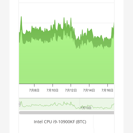
5700G
Chart
🇩🇿ㅤ DZD - DA
AMD CPU Ryzen 7
🇪🇬ㅤ EGP
5800X
Combination chart with 3 data series.
🇪🇷ㅤ ERN - Nfk
AMD CPU Ryzen 7
The chart has 2 X axes displaying Time, and navigator-x-a
5800X3D
🇪🇹ㅤ ETB - Br
The chart has 3 Y axes displaying values, values, and navi
AMD CPU Ryzen 7
🏳ㅤ FJD - FJ$
7800X3D
🇫🇰ㅤ FKP - £
AMD CPU Ryzen 9
🇬🇪ㅤ GEL
3900X
🇬🇭ㅤ GHS - GH₵
AMD CPU Ryzen 9
3900XT
🇬🇮ㅤ GIP - £
7月8日
7月10日
7月12日
7月14日
7月16日
7月18日
AMD CPU Ryzen 9
🏳ㅤ GMD - D
3950X
7月13日
7月13日
🇬🇳ㅤ GNF - FG
AMD CPU Ryzen 9
End of interactive chart.
Intel CPU i9-10900KF (BTC)
5900X
🇬🇹ㅤ GTQ
AMD CPU Ryzen 9