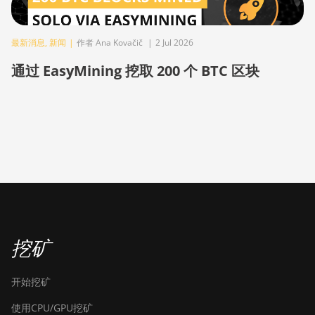
(200Th)
BITMAIN AntMiner S21
最新消息
,
新闻
|
作者 Ana Kovačič
|
2 Jul 2026
Hyd. (335Th)
通过 EasyMining 挖取 200 个 BTC 区块
BITMAIN AntMiner S21
Immersion (301Th)
BITMAIN AntMiner S21
Pro
BITMAIN AntMiner S21
XP (270Th)
BITMAIN AntMiner S21
XP Hyd (473Th)
挖矿
BITMAIN AntMiner S21
XP Immersion (300Th)
开始挖矿
BITMAIN AntMiner S21
XP+ Hyd (500Th)
使用CPU/GPU挖矿