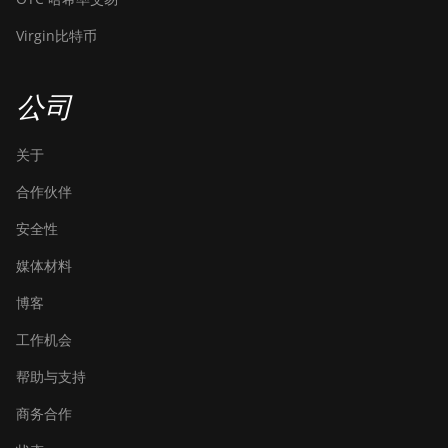
BITMAIN Antminer
S19j (90Th)
Virgin比特币
BITMAIN Antminer
S19j Pro (96Th)
公司
BITMAIN Antminer
S19j XP (151TH)
关于
BITMAIN Antminer
合作伙伴
S19k Pro (120Th)
安全性
BITMAIN Antminer S23
(580Th)
媒体材料
BITMAIN Antminer S23
博客
Hyd. (580Th)
工作机会
BITMAIN Antminer S23
帮助与支持
Hyd. 3U (1.16Ph)
商务合作
BITMAIN Antminer S23
Imm. (442Th)