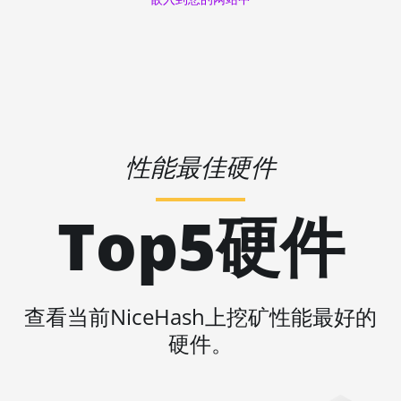
AMD R9 Fury Nano
🇱🇷ㅤ LRD - $
AMD RX 460 4GB
🏳ㅤ LSL - M
AMD RX 470 4GB
🇱🇹ㅤ LTL - Lt
AMD RX 470 8GB
🇱🇻ㅤ LVL - Ls
AMD RX 480 8GB
性能最佳硬件
🇱🇾ㅤ LYD - LD
AMD RX 550 4GB
🇲🇦ㅤ MAD
AMD RX 5500 XT 4GB
Top5硬件
🇲🇩ㅤ MDL
AMD RX 5500 XT 8GB
🇲🇬ㅤ MGA
AMD RX 5600
🇲🇰ㅤ MKD
AMD RX 5600 XT 6GB
查看当前NiceHash上挖矿性能最好的
🇲🇲ㅤ MMK
AMD RX 570 16GB
硬件。
🏳ㅤ MNT - ₮
AMD RX 570 4GB
🇲🇴ㅤ MOP - MOP$