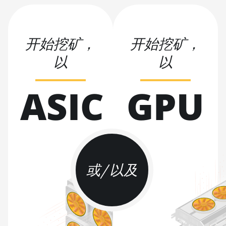
BITMAIN AntMiner L3
++
BITMAIN AntMiner L3+
开始挖矿，
开始挖矿，
BITMAIN AntMiner L7
以
以
BITMAIN AntMiner L9
(16Gh)
ASIC
GPU
BITMAIN AntMiner L9
(17Gh)
BITMAIN AntMiner L9
Hyd 2U (27Gh)
BITMAIN AntMiner S11
或/以及
BITMAIN AntMiner S15
BITMAIN AntMiner S17
BITMAIN AntMiner S17