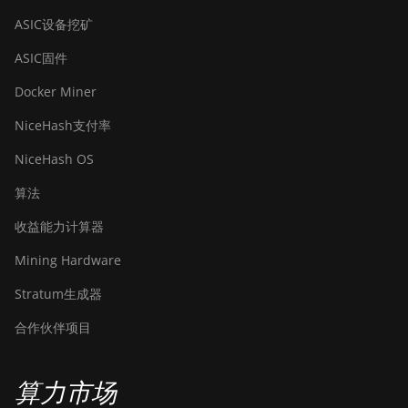
BITMAIN AntMiner
ASIC设备挖矿
S21+ (216Th)
ASIC固件
BITMAIN AntMiner
S21+ Hyd (319Th)
Docker Miner
BITMAIN AntMiner
NiceHash支付率
S21e XP Hyd (430Th)
NiceHash OS
BITMAIN AntMiner
S21e XP Hyd 3U
算法
(860Th)
收益能力计算器
BITMAIN AntMiner
Mining Hardware
S21j XP Hyd (495Th/s)
Stratum生成器
BITMAIN AntMiner S9
合作伙伴项目
BITMAIN AntMiner S9
SE
BITMAIN AntMiner S9i
算力市场