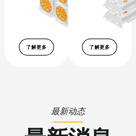
(53Th)
BITMAIN AntMiner S17
Pro
BITMAIN AntMiner S17
Pro (50Th)
了解更多
了解更多
BITMAIN AntMiner
S17+
BITMAIN AntMiner S19
BITMAIN AntMiner S19
Pro
BITMAIN AntMiner S19
Pro Hyd. (184Th)
最新动态
BITMAIN AntMiner S19
Pro+ Hyd (198Th)
BITMAIN AntMiner S19