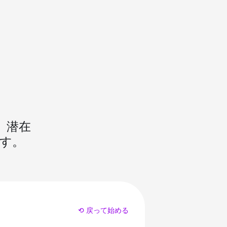
、潜在
す。
⟲ 戻って始める