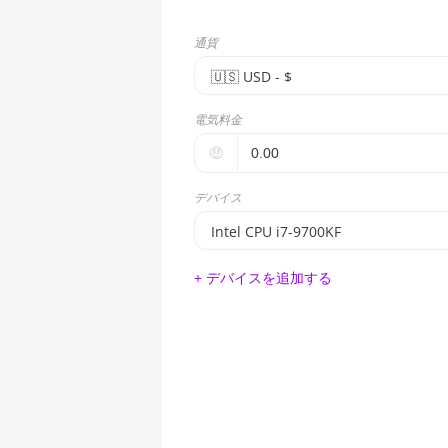
通貨
🇺🇸ㅤ USD - $
🇪🇺ㅤ EUR - €
電気料金
🇺🇸ㅤ USD - $
🤑
🇨🇳ㅤ CNY - CN¥
デバイス
🇬🇧ㅤ GBP - £
Intel CPU i7-9700KF
🇷🇺ㅤ RUB
BITMAIN AntMiner S17e (64Th)
+ デバイスを追加する
- - -
AMD CPU EPYC 7302
🇦🇪ㅤ AED
AMD CPU EPYC 7352
🇦🇫ㅤ AFN - Af
AMD CPU EPYC 7402
🇦🇱ㅤ ALL
AMD CPU EPYC 7402P
🇦🇲ㅤ AMD