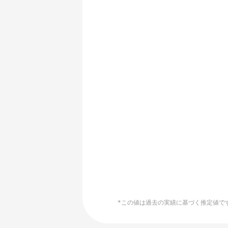
🏳ㅤ HTG - G
AMD R9 Fury Nano
🇭🇺ㅤ HUF - Ft
AMD RX 460 4GB
🇮🇩ㅤ IDR - Rp
AMD RX 470 4GB
🇮🇱ㅤ ILS - ₪
AMD RX 470 8GB
End of interactive chart.
🇮🇳ㅤ INR - Rs
AMD RX 480 8GB
🇮🇶ㅤ IQD
AMD RX 550 4GB
🇮🇷ㅤ IRR
AMD RX 5500 XT 4GB
🇮🇸ㅤ ISK - Ikr
AMD RX 5500 XT 8GB
🇯🇲ㅤ JMD - J$
AMD RX 5600
🇯🇴ㅤ JOD - JD
AMD RX 5600 XT 6GB
🇯🇵ㅤ JPY - ¥
AMD RX 570 16GB
*この値は過去の実績に基づく推定値です。
🏳ㅤ KGS - сом
AMD RX 570 4GB