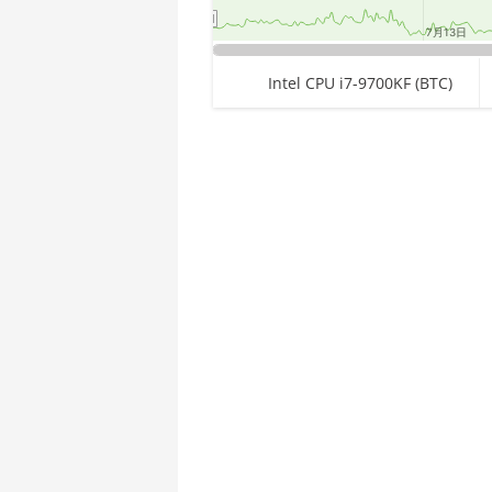
🇪🇹ㅤ ETB - Br
AMD CPU Threadripper 1950X
7月13日
7月13日
🏳ㅤ FJD - FJ$
AMD CPU Threadripper 2920X
End of interactive chart.
Intel CPU i7-9700KF (BTC)
🇫🇰ㅤ FKP - £
AMD CPU Threadripper 2950X
🇬🇪ㅤ GEL
AMD CPU Threadripper 2970WX
🇬🇭ㅤ GHS - GH₵
AMD CPU Threadripper 2990WX
Chart
🇬🇮ㅤ GIP - £
AMD CPU Threadripper 3960X
Pie chart with 1 slice.
🏳ㅤ GMD - D
AMD CPU Threadripper 3970X
🇬🇳ㅤ GNF - FG
AMD CPU Threadripper 3990X
🇬🇹ㅤ GTQ
AMD PRO W6800 32GB
🏳ㅤ GYD - GY$
AMD R9 380
🇭🇰ㅤ HKD - HK$
AMD R9 380X
🇭🇳ㅤ HNL
AMD R9 390