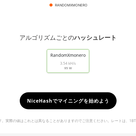
RANDOMXMONERO
アルゴリズムごとの
ハッシュレート
RandomXmonero
3.54 kH/s
95 W
NiceHashでマイニングを始めよう
実際の値はこれとは異なることがありますのでご注意ください。レートは、1BTC ＝ 6