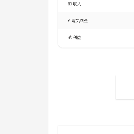
AMD CPU Ryzen 5 3600X
💵 収入
🇧🇲ㅤ BMD - $
AMD CPU Ryzen 5 3600XT
🇧🇳ㅤ BND - BN$
⚡ 電気料金
AMD CPU Ryzen 5 5600X
🇧🇴ㅤ BOB - Bs
AMD CPU Ryzen 5 7600X
💰 利益
🇧🇷ㅤ BRL - R$
AMD CPU Ryzen 7 1700
🏳ㅤ BSD - B$
AMD CPU Ryzen 7 1700X
🇧🇹ㅤ BTN - Nu.
AMD CPU Ryzen 7 1800X
🇧🇼ㅤ BWP
AMD CPU Ryzen 7 2700
🇧🇾ㅤ BYN
AMD CPU Ryzen 7 2700X
🇧🇿ㅤ BZD - BZ$
AMD CPU Ryzen 7 3700X
🇨🇦ㅤ CAD - CA$
AMD CPU Ryzen 7 3800X
🇨🇩ㅤ CDF
AMD CPU Ryzen 7 3800XT
🇨🇭ㅤ CHF
AMD CPU Ryzen 7 5700G