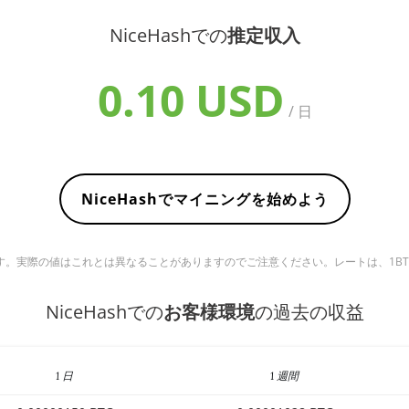
NiceHashでの
推定収入
0.10 USD
/ 日
NiceHashでマイニングを始めよう
実際の値はこれとは異なることがありますのでご注意ください。レートは、1BTC ＝ 6
NiceHashでの
お客様環境
の過去の収益
1 日
1 週間