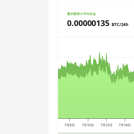
🇨🇱ㅤ CLP - CL$
AMD CPU Ryzen 7 5800X
選択期間の平均収益
🇨🇴ㅤ COP - CO$
0.00000135
AMD CPU Ryzen 7 5800X3D
BTC/24h
🇨🇷ㅤ CRC - ₡
AMD CPU Ryzen 7 7800X3D
Chart
🏳ㅤ CUC - $
AMD CPU Ryzen 9 3900X
🇨🇻ㅤ CVE - CV$
AMD CPU Ryzen 9 3900XT
Combination chart with 3 data series.
🇨🇿ㅤ CZK - Kč
The chart has 2 X axes displaying Tim
AMD CPU Ryzen 9 3950X
The chart has 3 Y axes displaying valu
🇩🇯ㅤ DJF - Fdj
AMD CPU Ryzen 9 5900X
🇩🇰ㅤ DKK - Dkr
AMD CPU Ryzen 9 5950X
🇩🇴ㅤ DOP - RD$
AMD CPU Ryzen 9 7900X
🇩🇿ㅤ DZD - DA
AMD CPU Ryzen 9 7950X
🇪🇬ㅤ EGP
AMD CPU Threadripper 1900X
7月8日
7月10日
7月12日
7月14日
🇪🇷ㅤ ERN - Nfk
AMD CPU Threadripper 1920X