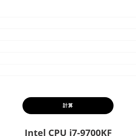
計算
Intel CPU i7-9700KF