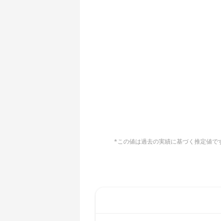
AMD CPU EPYC 7551
🇧🇶ㅤ ANG - ƒ
AMD CPU EPYC 7601
🇦🇴ㅤ AOA - Kz
AMD CPU EPYC 7742
🇦🇷ㅤ ARS - AR$
AMD CPU Ryzen 3 1300X
🇦🇺ㅤ AUD - AU$
AMD CPU Ryzen 5 1400
🏳ㅤ AWG - ƒ
AMD CPU Ryzen 5 1500X
🇦🇿ㅤ AZN - man.
AMD CPU Ryzen 5 1600
🇧🇦ㅤ BAM - KM
AMD CPU Ryzen 5 1600X
*この値は過去の実績に基づく推定値です。
🏳ㅤ BBD - Bds$
AMD CPU Ryzen 5 2600
🇧🇩ㅤ BDT - Tk
AMD CPU Ryzen 5 2600X
🇧🇬ㅤ BGN
AMD CPU Ryzen 5 3500X
🇧🇭ㅤ BHD - BD
AMD CPU Ryzen 5 3600
🇧🇮ㅤ BIF - FBu