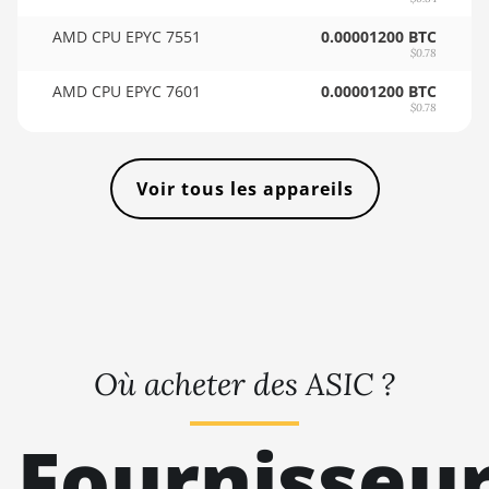
🇸🇴ㅤ SOS - Ssh
AMD RX Vega 56
AMD CPU EPYC 7551
0.00001200 BTC
🏳ㅤ SRD - $
$0.78
AMD RX Vega 64
🇸🇾ㅤ SYP - SY£
AMD CPU EPYC 7601
0.00001200 BTC
$0.78
AMD Radeon Pro VII
🇸🇿ㅤ SZL - L
AMD Radeon VII
🇹🇭ㅤ THB - ฿
Voir tous les appareils
AMD Vega Frontier
🇹🇭ㅤ TJS - ЅМ
Edition
🏳ㅤ TMT - m
Auradine Teraflux
AH3880
🇹🇳ㅤ TND - DT
Auradine Teraflux
🇹🇷ㅤ TRY - TL
AI2500
🇹🇹ㅤ TTD - TT$
Où acheter des ASIC ?
Auradine Teraflux
🇹🇼ㅤ TWD - NT$
AI3680
Fournisseu
🇹🇿ㅤ TZS - TSh
Auradine Teraflux
AT1500
🇺🇦ㅤ UAH - ₴