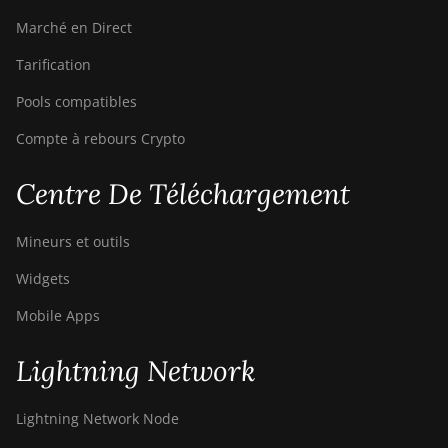
Marché en Direct
BITMAIN AntMiner
T17e
Tarification
BITMAIN AntMiner
Pools compatibles
T9+
Compte à rebours Crypto
BITMAIN AntMiner
Z11
Centre De Téléchargement
BITMAIN AntMiner
Z11e
Mineurs et outils
BITMAIN AntMiner
Widgets
Z11j
Mobile Apps
BITMAIN AntMiner
Z15
Lightning Network
BITMAIN AntMiner
Z15 Pro
Lightning Network Node
BITMAIN AntMiner