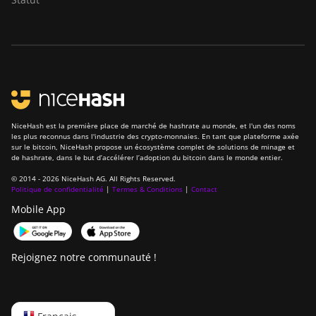
T19 Hydro (145Th)
BITMAIN Antminer
T19 Hydro (158Th)
BITMAIN Antminer
T21 (190TH)
Baikal BK-G28
NiceHash est la première place de marché de hashrate au monde, et l'un des noms
Baikal Giant X10
les plus reconnus dans l'industrie des crypto-monnaies. En tant que plateforme axée
sur le bitcoin, NiceHash propose un écosystème complet de solutions de minage et
de hashrate, dans le but d’accélérer l’adoption du bitcoin dans le monde entier.
Baikal Giant+
© 2014 - 2026 NiceHash AG. All Rights Reserved.
Bitdeer SealMiner A2
Politique de confidentialité
|
Termes & Conditions
|
Contact
Mobile App
Bitdeer SealMiner A2
Hyd
Bitdeer SealMiner A2
Rejoignez notre communauté !
Pro Air
Bitdeer SealMiner A2
Pro Hyd
English