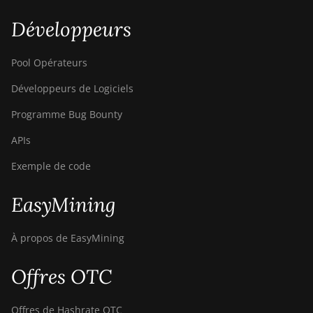
Z15e
Développeurs
BITMAIN AntMiner
Z15j
Pool Opérateurs
BITMAIN Antminer
S19 Hyd. (152Th)
Développeurs de Logiciels
BITMAIN Antminer
Programme Bug Bounty
S19 Hydro (158Th)
APIs
BITMAIN Antminer
Exemple de code
S19 XP Hyd (255Th)
BITMAIN Antminer
EasyMining
S19j (100TH)
BITMAIN Antminer
À propos de EasyMining
S19j (90Th)
Offres OTC
BITMAIN Antminer
S19j Pro (96Th)
Offres de Hashrate OTC