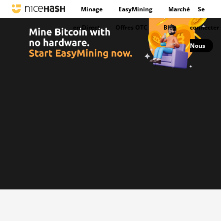
Minage
EasyMining
Marché
Se
en Direct
Offres OTC
Blog
connecter
Nous