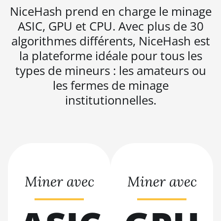
BITMAIN AntMiner L3
NiceHash prend en charge le minage
++
ASIC, GPU et CPU. Avec plus de 30
BITMAIN AntMiner
algorithmes différents, NiceHash est
L3+
la plateforme idéale pour tous les
BITMAIN AntMiner L7
types de mineurs : les amateurs ou
BITMAIN AntMiner L9
les fermes de minage
(16Gh)
institutionnelles.
BITMAIN AntMiner L9
(17Gh)
BITMAIN AntMiner L9
Hyd 2U (27Gh)
BITMAIN AntMiner
S11
Miner avec
Miner avec
BITMAIN AntMiner
S15