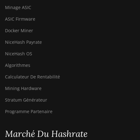
Minage ASIC
BITMAIN AntMiner S9
ASIC Firmware
BITMAIN AntMiner S9
SE
Docker Miner
BITMAIN AntMiner
NiceHash Payrate
S9i
NiceHash OS
BITMAIN AntMiner
S9j
Algorithmes
BITMAIN AntMiner
Calculateur De Rentabilité
S9k
Mining Hardware
BITMAIN AntMiner
Stratum Générateur
T15
Programme Partenaire
BITMAIN AntMiner
T17
BITMAIN AntMiner
Marché Du Hashrate
T17+