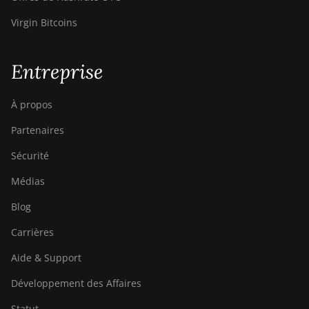
BITMAIN Antminer
S19j XP (151TH)
Virgin Bitcoins
BITMAIN Antminer
S19k Pro (120Th)
Entreprise
BITMAIN Antminer
S23 (580Th)
À propos
BITMAIN Antminer
Partenaires
S23 Hyd. (580Th)
Sécurité
BITMAIN Antminer
S23 Hyd. 3U (1.16Ph)
Médias
BITMAIN Antminer
Blog
S23 Imm. (442Th)
Carrières
BITMAIN Antminer
S23e Hyd 2U
Aide & Support
(865Th/s)
Développement des Affaires
BITMAIN Antminer
Statut