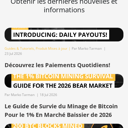
Obtenir les dernières nouvelles et
S19j Pro+ (120Th)
informations
BITMAIN AntMiner
S19j Pro++ (125Th)
BITMAIN AntMiner
S21 (200Th)
BITMAIN AntMiner
Guides & Tutoriels
,
Produit Mises à jour
|
Par Marko Tarman
|
23 Jul 2026
S21 Hyd. (335Th)
Découvrez les Paiements Quotidiens!
BITMAIN AntMiner
S21 Immersion
(301Th)
BITMAIN AntMiner
S21 Pro
Par Marko Tarman
|
18 Jul 2026
BITMAIN AntMiner
Le Guide de Survie du Minage de Bitcoin
S21 XP (270Th)
Pour le 1% En Marché Baissier de 2026
BITMAIN AntMiner
S21 XP Hyd (473Th)