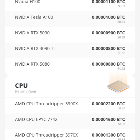
Nvidia H100
0.00001100 BTC
🇵🇾ㅤ PYG - ₲
AMD RX 6900 XT 16GB
$0.71
🇶🇦ㅤ QAR - QR
AMD RX 6950 XT
NVIDIA Tesla A100
0.00001000 BTC
$0.65
🇷🇴ㅤ RON
AMD RX 7600
NVIDIA RTX 5090
0.00000900 BTC
🇷🇸ㅤ RSD - din.
$0.58
AMD RX 7600 XT
NVIDIA RTX 3090 Ti
0.00000800 BTC
🇸🇦ㅤ SAR - SR
AMD RX 7700 XT
$0.52
🇸🇧ㅤ SBD - $
AMD RX 7800 XT
NVIDIA RTX 5080
0.00000800 BTC
$0.52
🏳ㅤ SCR - SR
AMD RX 7900 GRE
🇸🇩ㅤ SDG
CPU
AMD RX 7900 XT 20GB
Revenu/jour
🇸🇪ㅤ SEK
AMD RX 7900 XTX
24GB
AMD CPU Threadripper 3990X
0.00002200 BTC
🇸🇬ㅤ SGD - S$
$1.42
AMD RX 9070
🏳ㅤ SHP - £
AMD CPU EPYC 7742
0.00001600 BTC
$1.03
AMD RX 9070 GRE
🇸🇱ㅤ SLL - Le
AMD CPU Threadripper 3970X
0.00001300 BTC
AMD RX 9070 XT
$0.84