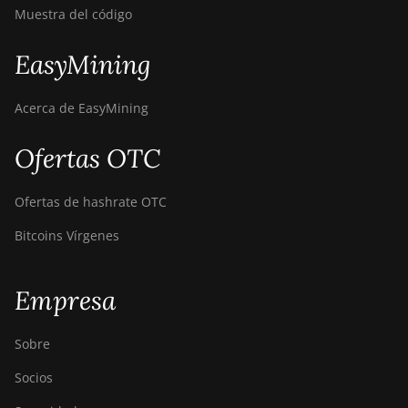
Muestra del código
BITMAIN AntMiner
Z15e
EasyMining
BITMAIN AntMiner
Z15j
Acerca de EasyMining
BITMAIN Antminer
S19 Hyd. (152Th)
Ofertas OTC
BITMAIN Antminer
S19 Hydro (158Th)
Ofertas de hashrate OTC
BITMAIN Antminer
Bitcoins Vírgenes
S19 XP Hyd (255Th)
BITMAIN Antminer
Empresa
S19j (100TH)
BITMAIN Antminer
Sobre
S19j (90Th)
Socios
BITMAIN Antminer
S19j Pro (96Th)