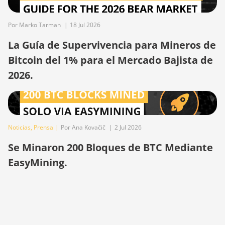
S19j Pro+ (120Th)
BITMAIN AntMiner
Por Marko Tarman
|
18 Jul 2026
S19j Pro++ (125Th)
La Guía de Supervivencia para Mineros de
BITMAIN AntMiner
Bitcoin del 1% para el Mercado Bajista de
S21 (200Th)
2026.
BITMAIN AntMiner
S21 Hyd. (335Th)
BITMAIN AntMiner
S21 Immersion
Noticias
,
Prensa
|
Por Ana Kovačič
|
2 Jul 2026
(301Th)
Se Minaron 200 Bloques de BTC Mediante
BITMAIN AntMiner
EasyMining.
S21 Pro
BITMAIN AntMiner
S21 XP (270Th)
BITMAIN AntMiner
S21 XP Hyd (473Th)