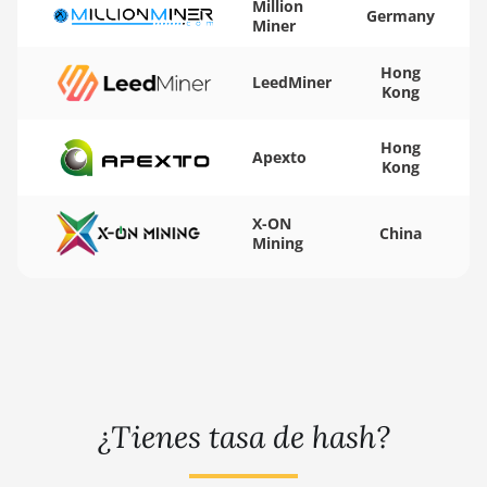
Million
Germany
BITMAIN AntMiner
Miner
🇾🇪ㅤ YER - YR
D3
Hong
🇿🇦ㅤ ZAR - R
LeedMiner
BITMAIN AntMiner
Kong
D5
🇿🇲ㅤ ZMK - ZK
BITMAIN AntMiner
Hong
Apexto
Kong
K5
BITMAIN AntMiner
X-ON
K7
China
Mining
BITMAIN AntMiner
KA3
BITMAIN AntMiner
KS3 (8.3TH)
BITMAIN AntMiner
KS3 (9.4TH)
¿Tienes tasa de hash?
BITMAIN AntMiner
KS5