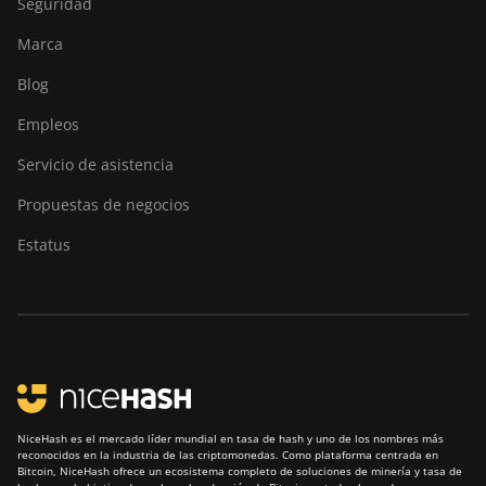
Seguridad
BITMAIN Antminer
Marca
S19j XP (151TH)
Blog
BITMAIN Antminer
Empleos
S19k Pro (120Th)
Servicio de asistencia
BITMAIN Antminer
S23 (580Th)
Propuestas de negocios
BITMAIN Antminer
Estatus
S23 Hyd. (580Th)
BITMAIN Antminer
S23 Hyd. 3U (1.16Ph)
BITMAIN Antminer
S23 Imm. (442Th)
BITMAIN Antminer
S23e Hyd 2U
NiceHash es el mercado líder mundial en tasa de hash y uno de los nombres más
reconocidos en la industria de las criptomonedas. Como plataforma centrada en
(865Th/s)
Bitcoin, NiceHash ofrece un ecosistema completo de soluciones de minería y tasa de