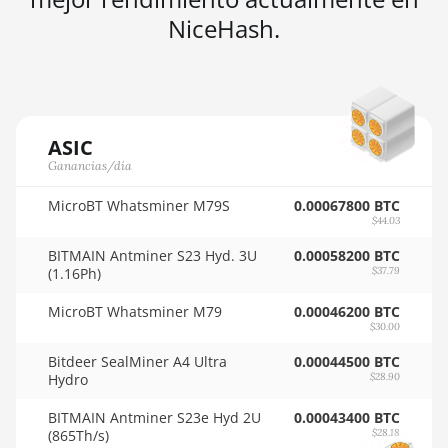
🇳🇬ㅤ NGN - ₦
NiceHash.
AMD RX 570 8GB
🇳🇮ㅤ NIO - C$
AMD RX 5700 8GB
🇳🇴ㅤ NOK - Nkr
AMD RX 5700 XT
🇳🇵ㅤ NPR - NPRs
8GB
ASIC
🇳🇿ㅤ NZD - NZ$
AMD RX 580 4GB
Ganancias/día
🇴🇲ㅤ OMR
AMD RX 580 8GB
MicroBT Whatsminer M79S
0.00067800 BTC
$44.03
🇵🇦ㅤ PAB - B/.
AMD RX 590 8GB
BITMAIN Antminer S23 Hyd. 3U
0.00058200 BTC
🇵🇪ㅤ PEN - S/.
(1.16Ph)
$37.79
AMD RX 6500 XT
4GB
🏳ㅤ PGK - K
MicroBT Whatsminer M79
0.00046200 BTC
$30.00
AMD RX 6600 8GB
🇵🇭ㅤ PHP - ₱
Bitdeer SealMiner A4 Ultra
0.00044500 BTC
AMD RX 6600 XT
Hydro
$28.90
🇵🇰ㅤ PKR - PKRs
8GB
BITMAIN Antminer S23e Hyd 2U
0.00043400 BTC
🇵🇱ㅤ PLN - zł
AMD RX 6650 XT
(865Th/s)
$28.18