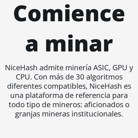
Comience
BITMAIN AntMiner
KS5 Pro
BITMAIN AntMiner
a minar
KS7
BITMAIN AntMiner
L11 (20Gh)
BITMAIN AntMiner
NiceHash admite minería ASIC, GPU y
L11 Hyd. 2U (33Gh)
CPU. Con más de 30 algoritmos
BITMAIN AntMiner
diferentes compatibles, NiceHash es
L11 Hyd. 6U (33Gh)
una plataforma de referencia para
BITMAIN AntMiner
todo tipo de mineros: aficionados o
L11 Pro (21Gh)
granjas mineras institucionales.
BITMAIN AntMiner
L3 ++
BITMAIN AntMiner