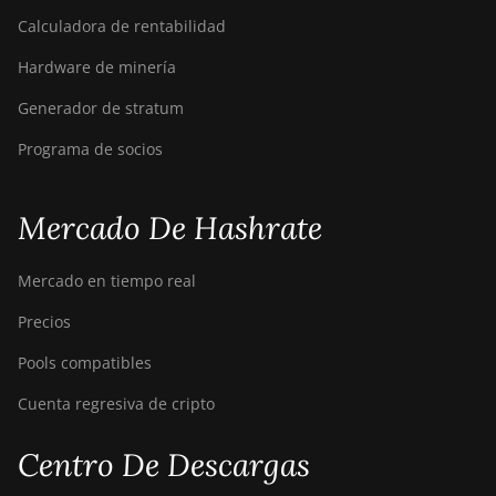
(495Th/s)
Calculadora de rentabilidad
BITMAIN AntMiner
Hardware de minería
S9
Generador de stratum
BITMAIN AntMiner
S9 SE
Programa de socios
BITMAIN AntMiner
S9i
Mercado De Hashrate
BITMAIN AntMiner
S9j
Mercado en tiempo real
BITMAIN AntMiner
Precios
S9k
Pools compatibles
BITMAIN AntMiner
T15
Cuenta regresiva de cripto
BITMAIN AntMiner
Centro De Descargas
T17