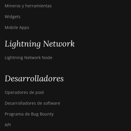
BITMAIN AntMiner
Mineros y herramientas
T17+
Widgets
BITMAIN AntMiner
T17e
Mobile Apps
BITMAIN AntMiner
Lightning Network
T9+
BITMAIN AntMiner
Lightning Network Node
Z11
BITMAIN AntMiner
Z11e
Desarrolladores
BITMAIN AntMiner
Operadores de pool
Z11j
Desarrolladores de software
BITMAIN AntMiner
Z15
Programa de Bug Bounty
BITMAIN AntMiner
API
Z15 Pro