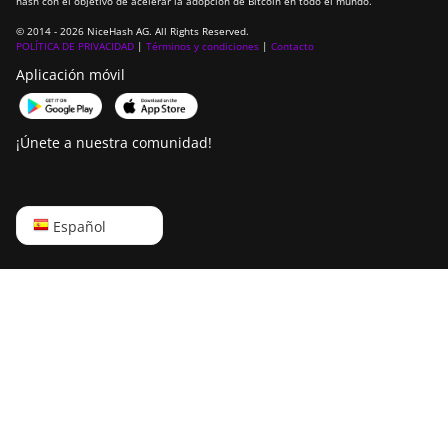
hash con el objetivo de acelerar la adopción de Bitcoin en todo el mundo.
BITMAIN Antminer
© 2014 - 2026 NiceHash AG. All Rights Reserved.
T19 Hydro (145Th)
POLÍTICA DE PRIVACIDAD
|
Términos y condiciones
|
Contacto
BITMAIN Antminer
Aplicación móvil
T19 Hydro (158Th)
BITMAIN Antminer
¡Únete a nuestra comunidad!
T21 (190TH)
Baikal BK-G28
English
Español
Baikal Giant X10
Русский
Baikal Giant+
中文
Bitdeer SealMiner
A2
Deutsch
Bitdeer SealMiner
Português
A2 Hyd
Español
Bitdeer SealMiner
A2 Pro Air
Français