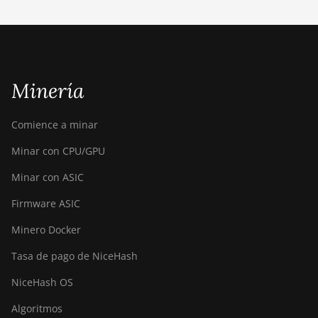
BITMAIN AntMiner
S21 XP Immersion
(300Th)
BITMAIN AntMiner
Minería
S21 XP+ Hyd (500Th)
BITMAIN AntMiner
Comience a minar
S21+ (216Th)
Minar con CPU/GPU
BITMAIN AntMiner
S21+ Hyd (319Th)
Minar con ASIC
BITMAIN AntMiner
Firmware ASIC
S21e XP Hyd (430Th)
Minero Docker
BITMAIN AntMiner
S21e XP Hyd 3U
Tasa de pago de NiceHash
(860Th)
NiceHash OS
BITMAIN AntMiner
Algoritmos
S21j XP Hyd