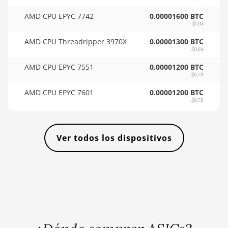
🇸🇴ㅤ SOS - Ssh
AMD RX 7800 XT
AMD CPU EPYC 7742
0.00001600 BTC
🏳ㅤ SRD - $
$1.04
AMD RX 7900 GRE
🇸🇾ㅤ SYP - SY£
AMD CPU Threadripper 3970X
0.00001300 BTC
AMD RX 7900 XT
$0.84
🇸🇿ㅤ SZL - L
20GB
AMD CPU EPYC 7551
0.00001200 BTC
$0.78
🇹🇭ㅤ THB - ฿
AMD RX 7900 XTX
24GB
AMD CPU EPYC 7601
0.00001200 BTC
🇹🇭ㅤ TJS - ЅМ
$0.78
AMD RX 9070
🏳ㅤ TMT - m
AMD RX 9070 GRE
🇹🇳ㅤ TND - DT
Ver todos los dispositivos
AMD RX 9070 XT
🇹🇷ㅤ TRY - TL
AMD RX Vega 56
🇹🇹ㅤ TTD - TT$
AMD RX Vega 64
🇹🇼ㅤ TWD - NT$
AMD Radeon Pro VII
🇹🇿ㅤ TZS - TSh
AMD Radeon VII
🇺🇦ㅤ UAH - ₴