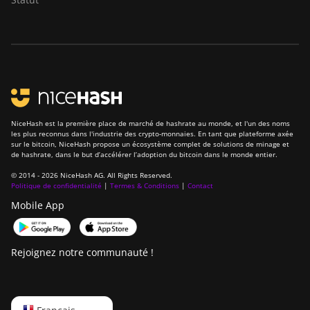
BITMAIN AntMiner
Z15j
BITMAIN Antminer
S19 Hyd. (152Th)
BITMAIN Antminer
S19 Hydro (158Th)
NiceHash est la première place de marché de hashrate au monde, et l'un des noms
les plus reconnus dans l'industrie des crypto-monnaies. En tant que plateforme axée
BITMAIN Antminer
sur le bitcoin, NiceHash propose un écosystème complet de solutions de minage et
S19 XP Hyd (255Th)
de hashrate, dans le but d’accélérer l’adoption du bitcoin dans le monde entier.
© 2014 - 2026 NiceHash AG. All Rights Reserved.
BITMAIN Antminer
Politique de confidentialité
|
Termes & Conditions
|
Contact
S19j (100TH)
Mobile App
BITMAIN Antminer
S19j (90Th)
Rejoignez notre communauté !
BITMAIN Antminer
S19j Pro (96Th)
BITMAIN Antminer
English