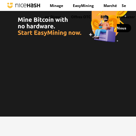
Minage
EasyMining
Marché
Se
en Direct
Offres OTC
Blog
connecter
Nous