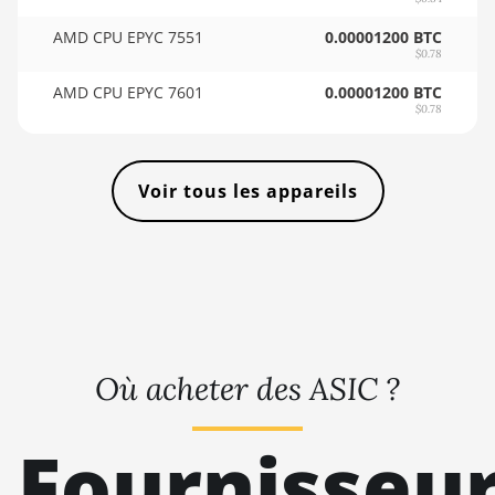
🇸🇴ㅤ SOS - Ssh
AMD RX 6800 16GB
AMD CPU EPYC 7551
0.00001200 BTC
🏳ㅤ SRD - $
$0.78
AMD RX 6800 XT
16GB
🇸🇾ㅤ SYP - SY£
AMD CPU EPYC 7601
0.00001200 BTC
$0.78
AMD RX 6900 XT
🇸🇿ㅤ SZL - L
16GB
🇹🇭ㅤ THB - ฿
AMD RX 6950 XT
Voir tous les appareils
🇹🇭ㅤ TJS - ЅМ
AMD RX 7600
🏳ㅤ TMT - m
AMD RX 7600 XT
🇹🇳ㅤ TND - DT
AMD RX 7700 XT
🇹🇷ㅤ TRY - TL
AMD RX 7800 XT
🇹🇹ㅤ TTD - TT$
Où acheter des ASIC ?
AMD RX 7900 GRE
🇹🇼ㅤ TWD - NT$
AMD RX 7900 XT
Fournisseu
🇹🇿ㅤ TZS - TSh
20GB
🇺🇦ㅤ UAH - ₴