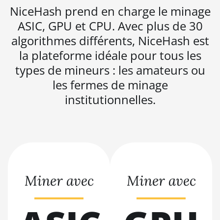
BITMAIN AntMiner
NiceHash prend en charge le minage
K5
ASIC, GPU et CPU. Avec plus de 30
BITMAIN AntMiner
algorithmes différents, NiceHash est
K7
la plateforme idéale pour tous les
BITMAIN AntMiner
types de mineurs : les amateurs ou
KA3
les fermes de minage
BITMAIN AntMiner
institutionnelles.
KS3 (8.3TH)
BITMAIN AntMiner
KS3 (9.4TH)
BITMAIN AntMiner
KS5
BITMAIN AntMiner
Miner avec
Miner avec
KS5 Pro
BITMAIN AntMiner
KS7