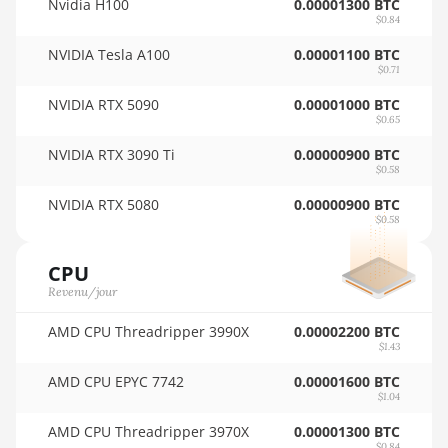
Nvidia H100
0.00001300 BTC
🇵🇾ㅤ PYG - ₲
AMD RX 580 4GB
$0.84
🇶🇦ㅤ QAR - QR
AMD RX 580 8GB
NVIDIA Tesla A100
0.00001100 BTC
$0.71
🇷🇴ㅤ RON
AMD RX 590 8GB
NVIDIA RTX 5090
0.00001000 BTC
🇷🇸ㅤ RSD - din.
AMD RX 6500 XT
$0.65
4GB
NVIDIA RTX 3090 Ti
0.00000900 BTC
🇸🇦ㅤ SAR - SR
$0.58
AMD RX 6600 8GB
🇸🇧ㅤ SBD - $
NVIDIA RTX 5080
0.00000900 BTC
AMD RX 6600 XT
$0.58
🏳ㅤ SCR - SR
8GB
🇸🇩ㅤ SDG
CPU
AMD RX 6650 XT
Revenu/jour
🇸🇪ㅤ SEK
AMD RX 6700 10GB
AMD CPU Threadripper 3990X
0.00002200 BTC
🇸🇬ㅤ SGD - S$
AMD RX 6700 XT
$1.43
12GB
🏳ㅤ SHP - £
AMD CPU EPYC 7742
0.00001600 BTC
$1.04
AMD RX 6750 XT
🇸🇱ㅤ SLL - Le
12GB
AMD CPU Threadripper 3970X
0.00001300 BTC
$0.84