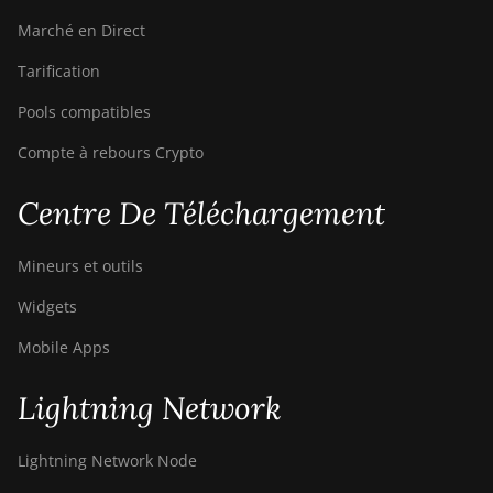
BITMAIN AntMiner
Marché en Direct
S21 XP+ Hyd
(500Th)
Tarification
BITMAIN AntMiner
Pools compatibles
S21+ (216Th)
Compte à rebours Crypto
BITMAIN AntMiner
S21+ Hyd (319Th)
Centre De Téléchargement
BITMAIN AntMiner
S21e XP Hyd
Mineurs et outils
(430Th)
Widgets
BITMAIN AntMiner
S21e XP Hyd 3U
Mobile Apps
(860Th)
Lightning Network
BITMAIN AntMiner
S21j XP Hyd
(495Th/s)
Lightning Network Node
BITMAIN AntMiner