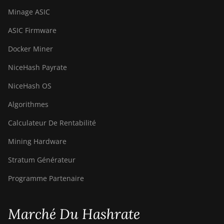
BITMAIN AntMiner
Minage ASIC
S21 (200Th)
ASIC Firmware
BITMAIN AntMiner
S21 Hyd. (335Th)
Docker Miner
BITMAIN AntMiner
NiceHash Payrate
S21 Immersion
NiceHash OS
(301Th)
Algorithmes
BITMAIN AntMiner
S21 Pro
Calculateur De Rentabilité
BITMAIN AntMiner
Mining Hardware
S21 XP (270Th)
Stratum Générateur
BITMAIN AntMiner
S21 XP Hyd (473Th)
Programme Partenaire
BITMAIN AntMiner
S21 XP Immersion
Marché Du Hashrate
(300Th)