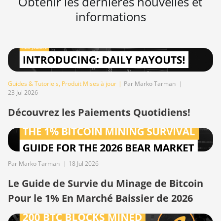
Obtenir les dernières nouvelles et
S17 Pro (50Th)
informations
BITMAIN AntMiner
S17+
BITMAIN AntMiner
S19
BITMAIN AntMiner
Guides & Tutoriels
,
Produit Mises à jour
|
Par Marko Tarman
|
S19 Pro
23 Jul 2026
Découvrez les Paiements Quotidiens!
BITMAIN AntMiner
S19 Pro Hyd.
(184Th)
BITMAIN AntMiner
S19 Pro+ Hyd
Par Marko Tarman
|
18 Jul 2026
(198Th)
Le Guide de Survie du Minage de Bitcoin
BITMAIN AntMiner
Pour le 1% En Marché Baissier de 2026
S19 Pro+ Hyd.
(191Th)