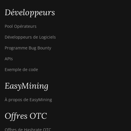
S9
Développeurs
BITMAIN AntMiner
S9 SE
Pool Opérateurs
BITMAIN AntMiner
Développeurs de Logiciels
S9i
Programme Bug Bounty
BITMAIN AntMiner
S9j
APIs
BITMAIN AntMiner
Exemple de code
S9k
EasyMining
BITMAIN AntMiner
T15
À propos de EasyMining
BITMAIN AntMiner
T17
Offres OTC
BITMAIN AntMiner
T17+
Offres de Hashrate OTC