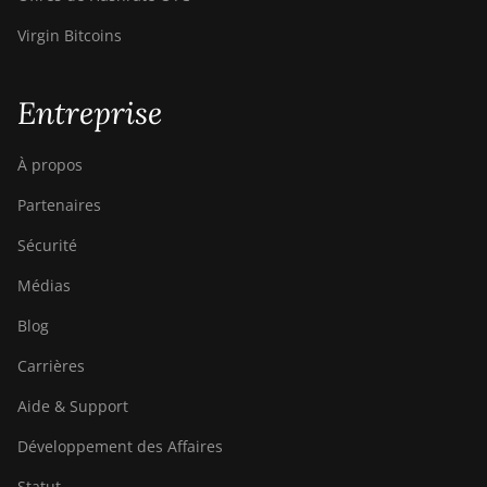
BITMAIN AntMiner
Virgin Bitcoins
T17e
BITMAIN AntMiner
T9+
Entreprise
BITMAIN AntMiner
Z11
À propos
BITMAIN AntMiner
Partenaires
Z11e
Sécurité
BITMAIN AntMiner
Médias
Z11j
Blog
BITMAIN AntMiner
Z15
Carrières
BITMAIN AntMiner
Aide & Support
Z15 Pro
Développement des Affaires
BITMAIN AntMiner
Z15e
Statut