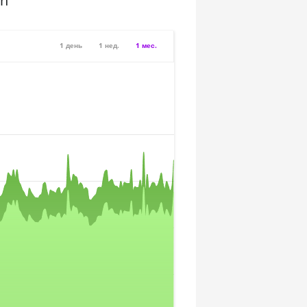
sh
1 день
1 нед.
1 мес.