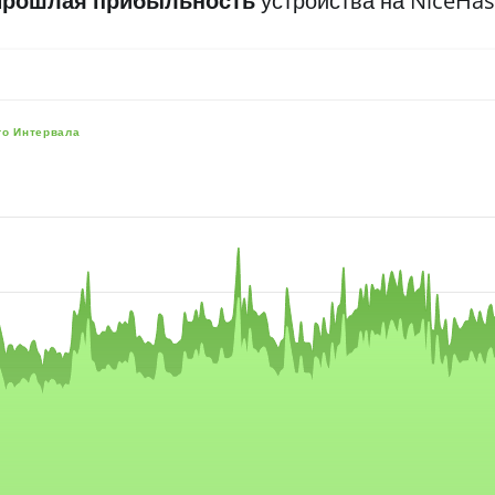
Прошлая прибыльность
устройства на NiceHa
го Интервала
e, and navigator-x-axis.
es, values, and navigator-y-axis.