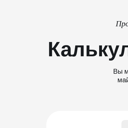
Про
Кальку
Вы м
май