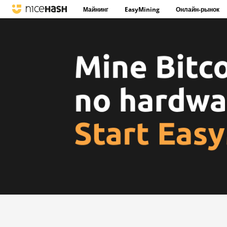
Майнинг
EasyMining
Онлайн-рынок