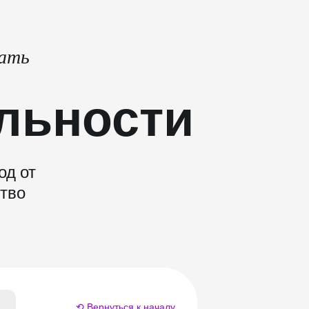
тать
льности
од от
ство
⟲ Вернуться к началу