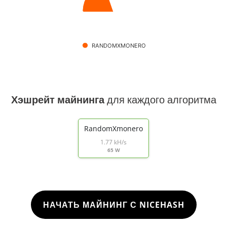
RANDOMXMONERO
Хэшрейт майнинга
для каждого алгоритма
RandomXmonero
1.77 kH/s
65 W
НАЧАТЬ МАЙНИНГ С NICEHASH