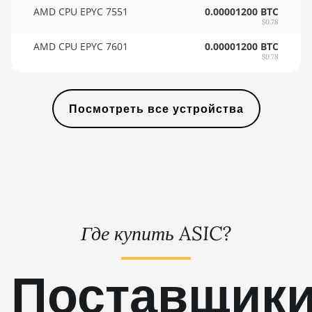
🇸🇾ㅤ SYP - SY£
AMD CPU EPYC 7551
0.00001200 BTC
AMD RX 7900 XT
$0.78
🇸🇿ㅤ SZL - L
20GB
AMD CPU EPYC 7601
0.00001200 BTC
🇹🇭ㅤ THB - ฿
$0.78
AMD RX 7900 XTX
24GB
🇹🇭ㅤ TJS - ЅМ
AMD RX 9070
Посмотреть все устройства
🏳ㅤ TMT - m
AMD RX 9070 GRE
🇹🇳ㅤ TND - DT
AMD RX 9070 XT
🇹🇷ㅤ TRY - TL
AMD RX Vega 56
🇹🇹ㅤ TTD - TT$
AMD RX Vega 64
🇹🇼ㅤ TWD - NT$
Где купить ASIC?
AMD Radeon Pro VII
🇹🇿ㅤ TZS - TSh
AMD Radeon VII
🇺🇦ㅤ UAH - ₴
Поставщик
AMD Vega Frontier
🇺🇬ㅤ UGX - USh
Edition