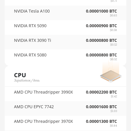
$0.71
12GB
🇷🇴ㅤ RON
NVIDIA Tesla A100
0.00001000 BTC
AMD RX 6750 XT
🇷🇸ㅤ RSD - din.
$0.65
12GB
NVIDIA RTX 5090
🇸🇦ㅤ SAR - SR
0.00000900 BTC
AMD RX 6800 16GB
$0.58
🇸🇧ㅤ SBD - $
NVIDIA RTX 3090 Ti
0.00000800 BTC
AMD RX 6800 XT
$0.52
16GB
🏳ㅤ SCR - SR
NVIDIA RTX 5080
0.00000800 BTC
AMD RX 6900 XT
🇸🇩ㅤ SDG
$0.52
16GB
🇸🇪ㅤ SEK
CPU
AMD RX 6950 XT
🇸🇬ㅤ SGD - S$
Заработок/день
AMD RX 7600
🏳ㅤ SHP - £
AMD CPU Threadripper 3990X
0.00002200 BTC
AMD RX 7600 XT
$1.42
🇸🇱ㅤ SLL - Le
AMD CPU EPYC 7742
0.00001600 BTC
AMD RX 7700 XT
$1.03
🇸🇴ㅤ SOS - Ssh
AMD RX 7800 XT
AMD CPU Threadripper 3970X
0.00001300 BTC
🏳ㅤ SRD - $
$0.84
AMD RX 7900 GRE