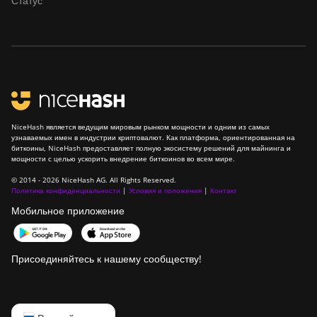
Статус
BITMAIN Antminer
S19k Pro (120Th)
BITMAIN Antminer
S23 (580Th)
BITMAIN Antminer
S23 Hyd. (580Th)
NiceHash является ведущим мировым рынком мощности и одним из самых
узнаваемых имен в индустрии криптовалют. Как платформа, ориентированная на
BITMAIN Antminer
биткоины, NiceHash предоставляет полную экосистему решений для майнинга и
S23 Hyd. 3U (1.16Ph)
мощности с целью ускорить внедрение биткоинов во всем мире.
© 2014 - 2026 NiceHash AG. All Rights Reserved.
BITMAIN Antminer
Политика конфиденциальности
|
Условия и положения
|
Контакт
S23 Imm. (442Th)
Мобильное приложение
BITMAIN Antminer
S23e Hyd 2U
(865Th/s)
Присоединяйтесь к нашему сообществу!
BITMAIN Antminer
T19 Hydro (145Th)
English