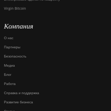
BITMAIN AntMiner
Z15j
Virgin Bitcoin
BITMAIN Antminer
S19 Hyd. (152Th)
Компания
BITMAIN Antminer
S19 Hydro (158Th)
О нас
BITMAIN Antminer
Партнеры
S19 XP Hyd (255Th)
Безопасность
BITMAIN Antminer
Медиа
S19j (100TH)
Блог
BITMAIN Antminer
S19j (90Th)
Работа
BITMAIN Antminer
Справка и поддержка
S19j Pro (96Th)
Развитие бизнеса
BITMAIN Antminer
S19j XP (151TH)