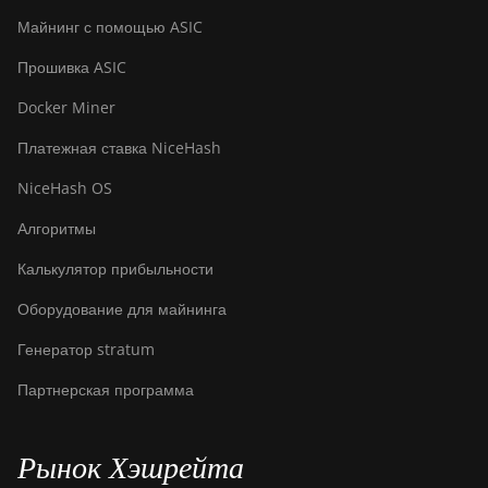
Майнинг с помощью ASIC
BITMAIN AntMiner
S21 XP+ Hyd (500Th)
Прошивка ASIC
BITMAIN AntMiner
Docker Miner
S21+ (216Th)
Платежная ставка NiceHash
BITMAIN AntMiner
NiceHash OS
S21+ Hyd (319Th)
Алгоритмы
BITMAIN AntMiner
S21e XP Hyd (430Th)
Калькулятор прибыльности
BITMAIN AntMiner
Оборудование для майнинга
S21e XP Hyd 3U
(860Th)
Генератор stratum
BITMAIN AntMiner
Партнерская программа
S21j XP Hyd
(495Th/s)
Рынок Хэшрейта
BITMAIN AntMiner
S9