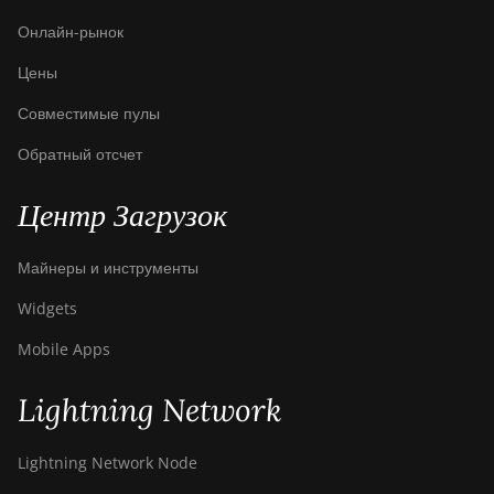
Онлайн-рынок
BITMAIN AntMiner
S9 SE
Цены
BITMAIN AntMiner
Совместимые пулы
S9i
Обратный отсчет
BITMAIN AntMiner
S9j
Центр Загрузок
BITMAIN AntMiner
S9k
Майнеры и инструменты
BITMAIN AntMiner
Widgets
T15
Mobile Apps
BITMAIN AntMiner
T17
Lightning Network
BITMAIN AntMiner
T17+
Lightning Network Node
BITMAIN AntMiner