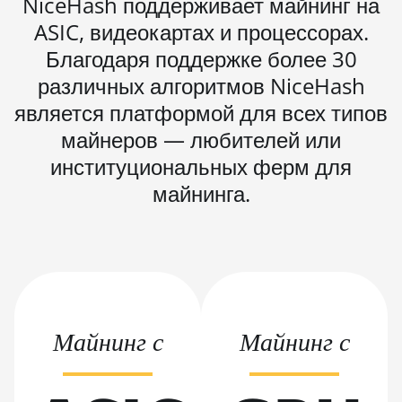
NiceHash поддерживает майнинг на
BITMAIN AntMiner
ASIC, видеокартах и процессорах.
KS7
Благодаря поддержке более 30
BITMAIN AntMiner
различных алгоритмов NiceHash
L11 (20Gh)
является платформой для всех типов
BITMAIN AntMiner
майнеров — любителей или
L11 Hyd. 2U (33Gh)
институциональных ферм для
BITMAIN AntMiner
майнинга.
L11 Hyd. 6U (33Gh)
BITMAIN AntMiner
L11 Pro (21Gh)
BITMAIN AntMiner
L3 ++
Майнинг с
Майнинг с
BITMAIN AntMiner
L3+
BITMAIN AntMiner