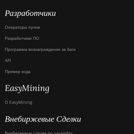
T17e
Разработчики
BITMAIN AntMiner
T9+
Операторы пулов
BITMAIN AntMiner
Разработчики ПО
Z11
Программа вознаграждения за баги
BITMAIN AntMiner
Z11e
API
BITMAIN AntMiner
Пример кода
Z11j
BITMAIN AntMiner
EasyMining
Z15
О EasyMining
BITMAIN AntMiner
Z15 Pro
Внебиржевые Сделки
BITMAIN AntMiner
Z15e
Внебиржевые сделки по хэшрейту