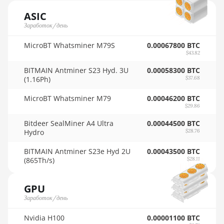
AMD RX 5700 8GB
🇳🇴ㅤ NOK - Nkr
ASIC
AMD RX 5700 XT
Заработок/день
🇳🇵ㅤ NPR - NPRs
8GB
MicroBT Whatsminer M79S
0.00067800 BTC
🇳🇿ㅤ NZD - NZ$
AMD RX 580 4GB
$43.82
🇴🇲ㅤ OMR
AMD RX 580 8GB
BITMAIN Antminer S23 Hyd. 3U
0.00058300 BTC
(1.16Ph)
$37.68
🇵🇦ㅤ PAB - B/.
AMD RX 590 8GB
MicroBT Whatsminer M79
0.00046200 BTC
🇵🇪ㅤ PEN - S/.
AMD RX 6500 XT
$29.86
4GB
🏳ㅤ PGK - K
Bitdeer SealMiner A4 Ultra
0.00044500 BTC
Hydro
$28.76
AMD RX 6600 8GB
🇵🇭ㅤ PHP - ₱
BITMAIN Antminer S23e Hyd 2U
AMD RX 6600 XT
0.00043500 BTC
🇵🇰ㅤ PKR - PKRs
(865Th/s)
$28.11
8GB
🇵🇱ㅤ PLN - zł
AMD RX 6650 XT
GPU
🇵🇾ㅤ PYG - ₲
Заработок/день
AMD RX 6700 10GB
🇶🇦ㅤ QAR - QR
AMD RX 6700 XT
Nvidia H100
0.00001100 BTC