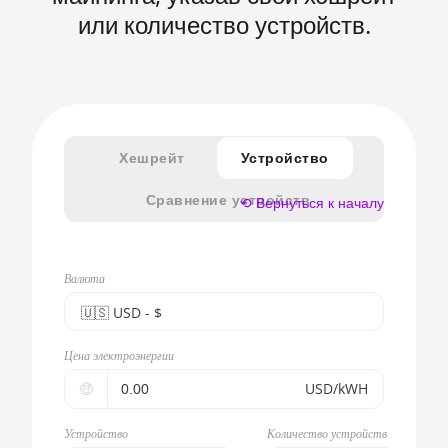
или количество устройств.
Хешрейт
Устройство
Сравнение устройств
⟲ Вернуться к началу
Валюта
🇺🇸ㅤ USD - $
🇪🇺ㅤ EUR - €
Цена электроэнергии
🇺🇸ㅤ USD - $
🤑
USD/kWH
🇨🇳ㅤ CNY - CN¥
Устройство
Количество устройств