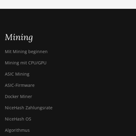
BITMAIN AntMiner
S21 Immersion
(301Th)
BITMAIN AntMiner
Mining
S21 Pro
BITMAIN AntMiner
Mit Mining beginnen
S21 XP (270Th)
Mining mit CPU/GPU
BITMAIN AntMiner
S21 XP Hyd (473Th)
ASIC Mining
BITMAIN AntMiner
ASIC-Firmware
S21 XP Immersion
Docker Miner
(300Th)
NiceHash Zahlungsrate
BITMAIN AntMiner
S21 XP+ Hyd (500Th)
NiceHash OS
BITMAIN AntMiner
Algorithmus
S21+ (216Th)