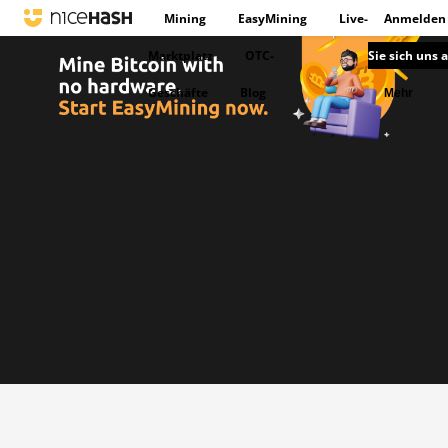
Mining
EasyMining
Live-
Anmelden
Marktplatz
OTC-
Sie sich uns 
Geschäfte
Blog
Mehr