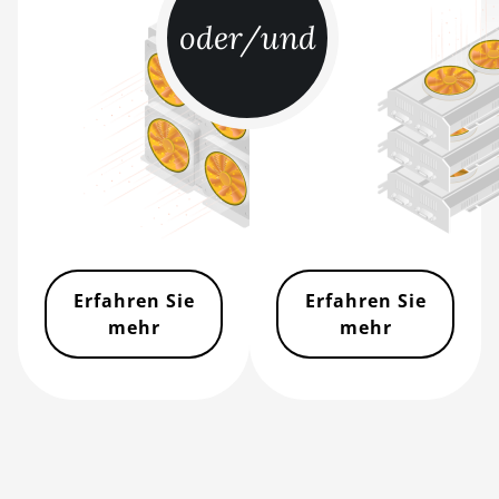
oder/und
BITMAIN AntMiner
L9 Hyd 2U (27Gh)
BITMAIN AntMiner
S11
BITMAIN AntMiner
S15
BITMAIN AntMiner
S17
BITMAIN AntMiner
Erfahren Sie
Erfahren Sie
S17 (53Th)
mehr
mehr
BITMAIN AntMiner
S17 Pro
BITMAIN AntMiner
S17 Pro (50Th)
BITMAIN AntMiner