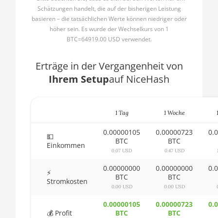
1600
Schätzungen handelt, die auf der bisherigen Leistung
🇧🇬ㅤ BGN
basieren – die tatsächlichen Werte können niedriger oder
AMD CPU Ryzen 5
höher sein. Es wurde der Wechselkurs von 1
🇧🇭ㅤ BHD - BD
1600X
BTC=64919.00 USD verwendet.
🇧🇮ㅤ BIF - FBu
AMD CPU Ryzen 5
2600
Erträge in der Vergangenheit von
🇧🇲ㅤ BMD - $
Ihrem Setup
auf NiceHash
AMD CPU Ryzen 5
🇧🇳ㅤ BND - BN$
2600X
🇧🇴ㅤ BOB - Bs
AMD CPU Ryzen 5
1 Tag
1 Woche
3500X
🇧🇷ㅤ BRL - R$
0.00000105
0.00000723
0.
💵
AMD CPU Ryzen 5
🏳ㅤ BSD - B$
BTC
BTC
Einkommen
3600
0.07 USD
0.47 USD
🇧🇹ㅤ BTN - Nu.
AMD CPU Ryzen 5
0.00000000
0.00000000
0.
⚡
🇧🇼ㅤ BWP
3600X
BTC
BTC
Stromkosten
0.00 USD
0.00 USD
🇧🇾ㅤ BYN
AMD CPU Ryzen 5
3600XT
0.00000105
0.00000723
0.
🇧🇿ㅤ BZD - BZ$
💰 Profit
BTC
BTC