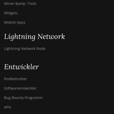
Miner &amp; Tools
BITMAIN AntMiner
S9j
Widgets
BITMAIN AntMiner
Mobile Apps
S9k
Lightning Network
BITMAIN AntMiner
T15
Lightning Network Node
BITMAIN AntMiner
T17
Entwickler
BITMAIN AntMiner
T17+
Poolbetreiber
BITMAIN AntMiner
T17e
Softwareentwickler
BITMAIN AntMiner
Bug Bounty Programm
T9+
APIs
BITMAIN AntMiner