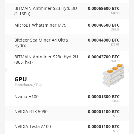
🇴🇲ㅤ OMR
AMD RX 580 8GB
BITMAIN Antminer S23 Hyd. 3U
0.00058600 BTC
🇵🇦ㅤ PAB - B/.
AMD RX 590 8GB
(1.16Ph)
$38.04
🇵🇪ㅤ PEN - S/.
AMD RX 6500 XT
MicroBT Whatsminer M79
0.00046500 BTC
4GB
$30.19
🏳ㅤ PGK - K
Bitdeer SealMiner A4 Ultra
0.00044800 BTC
AMD RX 6600 8GB
🇵🇭ㅤ PHP - ₱
Hydro
$29.08
AMD RX 6600 XT
🇵🇰ㅤ PKR - PKRs
BITMAIN Antminer S23e Hyd 2U
0.00043700 BTC
8GB
(865Th/s)
$28.37
🇵🇱ㅤ PLN - zł
AMD RX 6650 XT
🇵🇾ㅤ PYG - ₲
GPU
AMD RX 6700 10GB
Einnahmen/Tag
🇶🇦ㅤ QAR - QR
AMD RX 6700 XT
Nvidia H100
0.00001300 BTC
12GB
🇷🇴ㅤ RON
$0.84
AMD RX 6750 XT
🇷🇸ㅤ RSD - din.
NVIDIA RTX 5090
0.00001100 BTC
12GB
$0.71
🇸🇦ㅤ SAR - SR
NVIDIA Tesla A100
AMD RX 6800 16GB
0.00001100 BTC
$0.71
🇸🇧ㅤ SBD - $