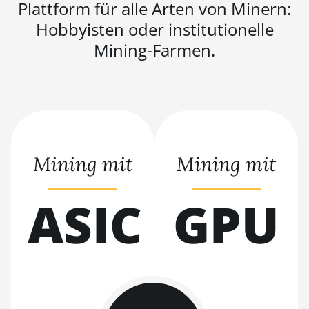
Plattform für alle Arten von Minern:
BITMAIN AntMiner
L11 Hyd. 2U (33Gh)
Hobbyisten oder institutionelle
Mining-Farmen.
BITMAIN AntMiner
L11 Hyd. 6U (33Gh)
BITMAIN AntMiner
L11 Pro (21Gh)
BITMAIN AntMiner
L3 ++
Mining mit
Mining mit
BITMAIN AntMiner
L3+
ASIC
GPU
BITMAIN AntMiner
L7
BITMAIN AntMiner
L9 (16Gh)
BITMAIN AntMiner
L9 (17Gh)