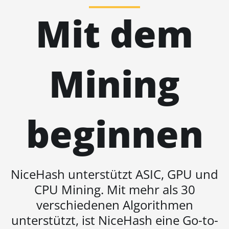
K7
Mit dem
BITMAIN AntMiner
KA3
BITMAIN AntMiner
Mining
KS3 (8.3TH)
BITMAIN AntMiner
KS3 (9.4TH)
beginnen
BITMAIN AntMiner
KS5
BITMAIN AntMiner
KS5 Pro
NiceHash unterstützt ASIC, GPU und
BITMAIN AntMiner
CPU Mining. Mit mehr als 30
KS7
verschiedenen Algorithmen
BITMAIN AntMiner
unterstützt, ist NiceHash eine Go-to-
L11 (20Gh)