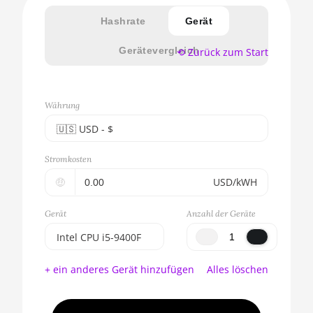
Hashrate
Gerät
Gerätevergleich
⟲ Zurück zum Start
Währung
🇺🇸ㅤ USD - $
🇪🇺ㅤ EUR - €
Stromkosten
🇺🇸ㅤ USD - $
🤑
USD/kWH
🇨🇳ㅤ CNY - CN¥
Gerät
Anzahl der Geräte
🇬🇧ㅤ GBP - £
Intel CPU i5-9400F
🇷🇺ㅤ RUB
BITMAIN AntMiner
+ ein anderes Gerät hinzufügen
Alles löschen
S17e (64Th)
- - -
AMD CPU EPYC 7302
🇦🇪ㅤ AED