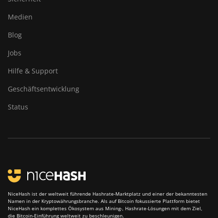
S19 Hydro (158Th)
Medien
BITMAIN Antminer
Blog
S19 XP Hyd (255Th)
Jobs
BITMAIN Antminer
S19j (100TH)
Hilfe & Support
BITMAIN Antminer
Geschäftsentwicklung
S19j (90Th)
Status
BITMAIN Antminer
S19j Pro (96Th)
BITMAIN Antminer
S19j XP (151TH)
BITMAIN Antminer
S19k Pro (120Th)
NiceHash ist der weltweit führende Hashrate-Marktplatz und einer der bekanntesten
BITMAIN Antminer
Namen in der Kryptowährungsbranche. Als auf Bitcoin fokussierte Plattform bietet
S23 (580Th)
NiceHash ein komplettes Ökosystem aus Mining-, Hashrate-Lösungen mit dem Ziel,
die Bitcoin-Einführung weltweit zu beschleunigen.