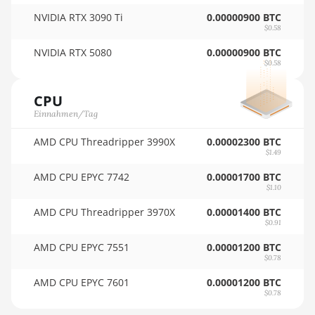
AMD RX 6800 XT
NVIDIA RTX 3090 Ti
0.00000900 BTC
16GB
🏳ㅤ SCR - SR
$0.58
AMD RX 6900 XT
🇸🇩ㅤ SDG
NVIDIA RTX 5080
0.00000900 BTC
16GB
$0.58
🇸🇪ㅤ SEK
AMD RX 6950 XT
CPU
🇸🇬ㅤ SGD - S$
Einnahmen/Tag
AMD RX 7600
🏳ㅤ SHP - £
AMD CPU Threadripper 3990X
AMD RX 7600 XT
0.00002300 BTC
🇸🇱ㅤ SLL - Le
$1.49
AMD RX 7700 XT
AMD CPU EPYC 7742
0.00001700 BTC
🇸🇴ㅤ SOS - Ssh
$1.10
AMD RX 7800 XT
🏳ㅤ SRD - $
AMD CPU Threadripper 3970X
0.00001400 BTC
AMD RX 7900 GRE
$0.91
🇸🇾ㅤ SYP - SY£
AMD RX 7900 XT
AMD CPU EPYC 7551
0.00001200 BTC
🇸🇿ㅤ SZL - L
$0.78
20GB
AMD CPU EPYC 7601
0.00001200 BTC
🇹🇭ㅤ THB - ฿
AMD RX 7900 XTX
$0.78
24GB
🇹🇭ㅤ TJS - ЅМ