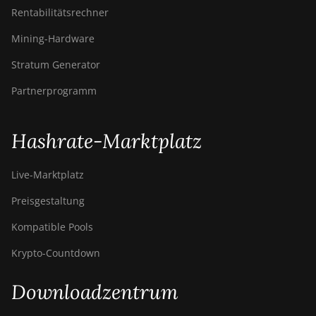
Rentabilitätsrechner
BITMAIN AntMiner
S21+ Hyd (319Th)
Mining-Hardware
BITMAIN AntMiner
Stratum Generator
S21e XP Hyd (430Th)
Partnerprogramm
BITMAIN AntMiner
S21e XP Hyd 3U
(860Th)
Hashrate-Marktplatz
BITMAIN AntMiner
S21j XP Hyd
Live-Marktplatz
(495Th/s)
Preisgestaltung
BITMAIN AntMiner
S9
Kompatible Pools
BITMAIN AntMiner
Krypto-Countdown
S9 SE
Downloadzentrum
BITMAIN AntMiner
S9i