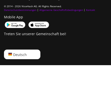
BITMAIN Antminer
© 2014 - 2026 NiceHash AG. All Rights Reserved.
S23 Hyd. (580Th)
Datenschutzbestimmungen
|
Allgemeine Geschäftsftsbedingungen
|
Kontakt
Mobile App
BITMAIN Antminer
S23 Hyd. 3U (1.16Ph)
BITMAIN Antminer
Treten Sie unserer Gemeinschaft bei!
S23 Imm. (442Th)
BITMAIN Antminer
S23e Hyd 2U
English
Deutsch
(865Th/s)
Русский
BITMAIN Antminer
T19 Hydro (145Th)
中文
BITMAIN Antminer
Deutsch
T19 Hydro (158Th)
Português
BITMAIN Antminer
Español
T21 (190TH)
Français
Baikal BK-G28