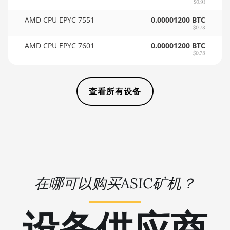
$0.91
🏳ㅤ SCR - SR
AMD RX 7600
AMD CPU EPYC 7551
0.00001200 BTC
$0.78
🇸🇩ㅤ SDG
AMD RX 7600 XT
AMD CPU EPYC 7601
0.00001200 BTC
🇸🇪ㅤ SEK
AMD RX 7700 XT
$0.78
🇸🇬ㅤ SGD - S$
AMD RX 7800 XT
🏳ㅤ SHP - £
AMD RX 7900 GRE
查看所有设备
🇸🇱ㅤ SLL - Le
AMD RX 7900 XT
20GB
🇸🇴ㅤ SOS - Ssh
AMD RX 7900 XTX
🏳ㅤ SRD - $
24GB
🇸🇾ㅤ SYP - SY£
AMD RX 9070
在哪可以购买ASIC矿机？
🇸🇿ㅤ SZL - L
AMD RX 9070 GRE
🇹🇭ㅤ THB - ฿
AMD RX 9070 XT
设备供应商
🇹🇭ㅤ TJS - ЅМ
AMD RX Vega 56