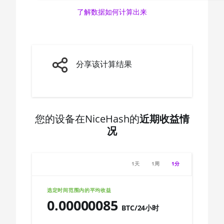
🇨🇦ㅤ CAD - CA$
5600X
了解数据如何计算出来
🇨🇩ㅤ CDF
AMD CPU Ryzen 5
7600X
🇨🇭ㅤ CHF
AMD CPU Ryzen 7
🇨🇱ㅤ CLP - CL$
分享该计算结果
1700
🇨🇴ㅤ COP - CO$
AMD CPU Ryzen 7
1700X
🇨🇷ㅤ CRC - ₡
AMD CPU Ryzen 7
您的设备在NiceHash的
近期收益情
🏳ㅤ CUC - $
1800X
况
🇨🇻ㅤ CVE - CV$
AMD CPU Ryzen 7
2700
🇨🇿ㅤ CZK - Kč
1天
1周
1分
AMD CPU Ryzen 7
🇩🇯ㅤ DJF - Fdj
2700X
选定时间范围内的平均收益
🇩🇰ㅤ DKK - Dkr
0.00000085
AMD CPU Ryzen 7
BTC/24小时
🇩🇴ㅤ DOP - RD$
3700X