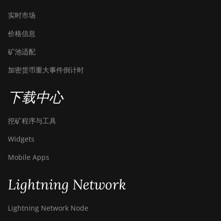
BITMAIN AntMiner
S21 XP (270Th)
实时市场
BITMAIN AntMiner
价格信息
S21 XP Hyd (473Th)
矿池适配
BITMAIN AntMiner
加密货币重大事件倒计时
S21 XP Immersion
(300Th)
下载中心
BITMAIN AntMiner
S21 XP+ Hyd (500Th)
挖矿程序与工具
BITMAIN AntMiner
S21+ (216Th)
Widgets
BITMAIN AntMiner
Mobile Apps
S21+ Hyd (319Th)
Lightning Network
BITMAIN AntMiner
S21e XP Hyd (430Th)
Lightning Network Node
BITMAIN AntMiner