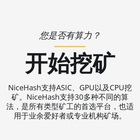
AT2880
🇻🇺ㅤ VUV - Vt
BITFURY B8
🏳ㅤ WST - WS$
BITMAIN AntMiner
🇨🇫ㅤ XAF - FCFA
AL1 (16.6Th)
您是否有算力？
🇦🇬ㅤ XCD - $
BITMAIN AntMiner
D3
开始挖矿
🏳ㅤ XDR - SDR
BITMAIN AntMiner
🇨🇮ㅤ XOF - CFA
D5
🇵🇫ㅤ XPF - Fr
BITMAIN AntMiner
NiceHash支持ASIC、GPU以及CPU挖
K5
🇾🇪ㅤ YER - YR
矿。NiceHash支持30多种不同的算
BITMAIN AntMiner
🇿🇦ㅤ ZAR - R
K7
法，是所有类型矿工的首选平台，也适
🇿🇲ㅤ ZMK - ZK
用于业余爱好者或专业机构矿场。
BITMAIN AntMiner
KA3
BITMAIN AntMiner
KS3 (8.3TH)