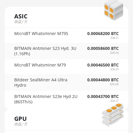
AMD RX 5500 XT 8GB
🇲🇺ㅤ MUR - MURs
ASIC
AMD RX 5600
🏳ㅤ MVR - Rf
收益/天
AMD RX 5600 XT 6GB
🇲🇼ㅤ MWK - MK
MicroBT Whatsminer M79S
0.00068200 BTC
$44.27
AMD RX 570 16GB
🇲🇽ㅤ MXN - MX$
BITMAIN Antminer S23 Hyd. 3U
0.00058600 BTC
AMD RX 570 4GB
🇲🇾ㅤ MYR - RM
(1.16Ph)
$38.04
AMD RX 570 8GB
🇳🇦ㅤ NAD - N$
MicroBT Whatsminer M79
0.00046500 BTC
$30.19
AMD RX 5700 8GB
🇳🇬ㅤ NGN - ₦
Bitdeer SealMiner A4 Ultra
0.00044800 BTC
AMD RX 5700 XT 8GB
Hydro
$29.08
🇳🇮ㅤ NIO - C$
AMD RX 580 4GB
BITMAIN Antminer S23e Hyd 2U
0.00043700 BTC
🇳🇴ㅤ NOK - Nkr
(865Th/s)
$28.37
AMD RX 580 8GB
🇳🇵ㅤ NPR - NPRs
GPU
AMD RX 590 8GB
🇳🇿ㅤ NZD - NZ$
收益/天
AMD RX 6500 XT 4GB
🇴🇲ㅤ OMR