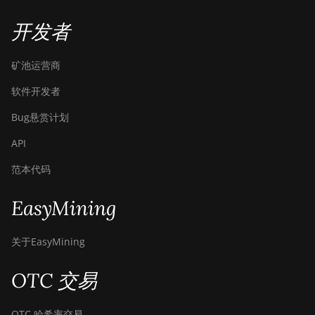
S21e XP Hyd 3U
(860Th)
开发者
BITMAIN AntMiner
S21j XP Hyd
矿池运营商
(495Th/s)
软件开发者
BITMAIN AntMiner
S9
Bug悬赏计划
BITMAIN AntMiner
API
S9 SE
范本代码
BITMAIN AntMiner
S9i
EasyMining
BITMAIN AntMiner
S9j
关于EasyMining
BITMAIN AntMiner
OTC 交易
S9k
BITMAIN AntMiner
OTC 哈希率交易