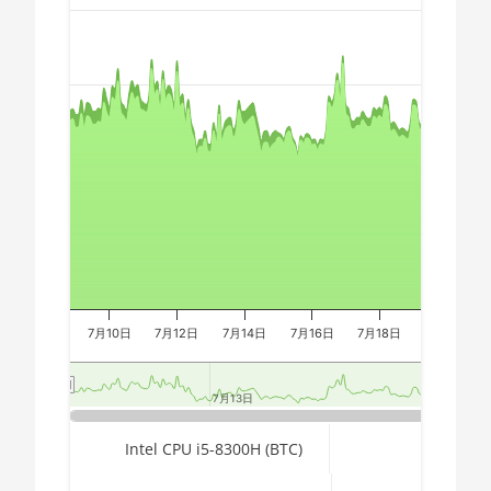
Chart
🇩🇿ㅤ DZD - DA
AMD CPU Ryzen 7
3800X
🇪🇬ㅤ EGP
AMD CPU Ryzen 7
Combination chart with 3 data series.
🇪🇷ㅤ ERN - Nfk
3800XT
The chart has 2 X axes displaying Time, and navigator-x-a
🇪🇹ㅤ ETB - Br
The chart has 3 Y axes displaying values, values, and navi
AMD CPU Ryzen 7
5700G
🏳ㅤ FJD - FJ$
AMD CPU Ryzen 7
🇫🇰ㅤ FKP - £
5800X
🇬🇪ㅤ GEL
AMD CPU Ryzen 7
5800X3D
🇬🇭ㅤ GHS - GH₵
AMD CPU Ryzen 7
7月10日
🇬🇮ㅤ GIP - £
7月12日
7月14日
7月16日
7月18日
7月20日
7800X3D
🏳ㅤ GMD - D
AMD CPU Ryzen 9
7月13日
7月13日
7月20
7月20
🇬🇳ㅤ GNF - FG
3900X
End of interactive chart.
Intel CPU i5-8300H (BTC)
🇬🇹ㅤ GTQ
AMD CPU Ryzen 9
3900XT