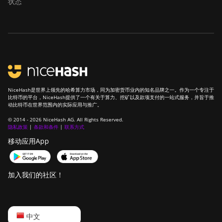
状态
Z15
BITMAIN AntMiner
Z15 Pro
BITMAIN AntMiner
Z15e
BITMAIN AntMiner
NiceHash是世界上领先的哈希算力市场，同为加密货币业内的知名品牌之一。作为一个专注于
Z15j
比特币的平台，NiceHash提供了一个有关于算力、挖矿以及款项支付的一站式服务，并旨于推
动比特币在世界范围内的实际应用与推广。
BITMAIN Antminer
© 2014 - 2026 NiceHash AG. All Rights Reserved.
S19 Hyd. (152Th)
隐私政策
|
条款和条件
|
联系方式
移动应用App
BITMAIN Antminer
S19 Hydro (158Th)
BITMAIN Antminer
加入我们的社区！
S19 XP Hyd (255Th)
BITMAIN Antminer
S19j (100TH)
English
中文