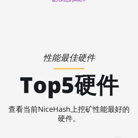
Threadripper 3990X
🇱🇷ㅤ LRD - $
AMD PRO W6800
32GB
🏳ㅤ LSL - M
AMD R9 380
🇱🇹ㅤ LTL - Lt
AMD R9 380X
🇱🇻ㅤ LVL - Ls
AMD R9 390
性能最佳硬件
🇱🇾ㅤ LYD - LD
AMD R9 Fury Nano
🇲🇦ㅤ MAD
Top5硬件
AMD RX 460 4GB
🇲🇩ㅤ MDL
AMD RX 470 4GB
🇲🇬ㅤ MGA
AMD RX 470 8GB
🇲🇰ㅤ MKD
查看当前NiceHash上挖矿性能最好的
AMD RX 480 8GB
🇲🇲ㅤ MMK
硬件。
AMD RX 550 4GB
🏳ㅤ MNT - ₮
AMD RX 5500 XT 4GB
🇲🇴ㅤ MOP - MOP$