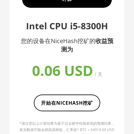
AMD CPU EPYC 7352
🇦🇫ㅤ AFN - Af
AMD CPU EPYC 7402
🇦🇱ㅤ ALL
Intel CPU i5-8300H
AMD CPU EPYC
🇦🇲ㅤ AMD
7402P
您的设备在NiceHash挖矿的
收益预
🇧🇶ㅤ ANG - ƒ
AMD CPU EPYC 7551
测为
🇦🇴ㅤ AOA - Kz
AMD CPU EPYC 7601
🇦🇷ㅤ ARS - AR$
0.06 USD
AMD CPU EPYC 7742
🇦🇺ㅤ AUD - AU$
/ 天
AMD CPU Ryzen 3
1300X
🏳ㅤ AWG - ƒ
AMD CPU Ryzen 5
🇦🇿ㅤ AZN - man.
1400
开始在NICEHASH挖矿
🇧🇦ㅤ BAM - KM
AMD CPU Ryzen 5
🏳ㅤ BBD - Bds$
1500X
*请注意以上计算结果为基于过去硬件性能表现的预测结果，
🇧🇩ㅤ BDT - Tk
AMD CPU Ryzen 5
真实数据可能会稍高或稍低，汇率按1 BTC = 64919.00 USD