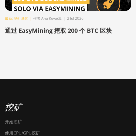
BITMAIN AntMiner
S19 Pro Hyd. (184Th)
最新消息
,
新闻
|
作者 Ana Kovačič
|
2 Jul 2026
BITMAIN AntMiner
通过 EasyMining 挖取 200 个 BTC 区块
S19 Pro+ Hyd (198Th)
BITMAIN AntMiner
S19 Pro+ Hyd.
(191Th)
BITMAIN AntMiner
S19 XP (140Th)
BITMAIN AntMiner
S19 XP Hyd 3U
(512Th)
挖矿
BITMAIN AntMiner
S19 XP+ Hyd (279Th)
开始挖矿
BITMAIN AntMiner
S19j Pro (100Th)
使用CPU/GPU挖矿