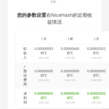
1600
兑换。
🇧🇬ㅤ BGN
AMD CPU Ryzen 5
🇧🇭ㅤ BHD - BD
您的参数设置
在NiceHash的近期收
1600X
益情况
🇧🇮ㅤ BIF - FBu
AMD CPU Ryzen 5
2600
🇧🇲ㅤ BMD - $
AMD CPU Ryzen 5
1 天
1 周
1 月
🇧🇳ㅤ BND - BN$
2600X
💵
0.00000093
0.00000645
0.00002552
🇧🇴ㅤ BOB - Bs
AMD CPU Ryzen 5
收
BTC
BTC
BTC
3500X
入
🇧🇷ㅤ BRL - R$
0.06 USD
0.42 USD
1.66 USD
AMD CPU Ryzen 5
⚡
🏳ㅤ BSD - B$
预
0.00000000
0.00000000
0.00000000
3600
估
BTC
BTC
BTC
🇧🇹ㅤ BTN - Nu.
费
AMD CPU Ryzen 5
0.00 USD
0.00 USD
0.00 USD
用
🇧🇼ㅤ BWP
3600X
💰
0.00000093
0.00000645
0.00002552
🇧🇾ㅤ BYN
AMD CPU Ryzen 5
利
BTC
BTC
BTC
3600XT
润
0.06 USD
0.42 USD
1.66 USD
🇧🇿ㅤ BZD - BZ$
AMD CPU Ryzen 5