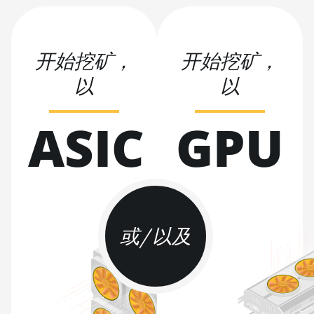
BITMAIN AntMiner
KS3 (9.4TH)
开始挖矿，
开始挖矿，
BITMAIN AntMiner
KS5
以
以
BITMAIN AntMiner
ASIC
GPU
KS5 Pro
BITMAIN AntMiner
KS7
BITMAIN AntMiner
L11 (20Gh)
BITMAIN AntMiner
或/以及
L11 Hyd. 2U (33Gh)
BITMAIN AntMiner
L11 Hyd. 6U (33Gh)
BITMAIN AntMiner