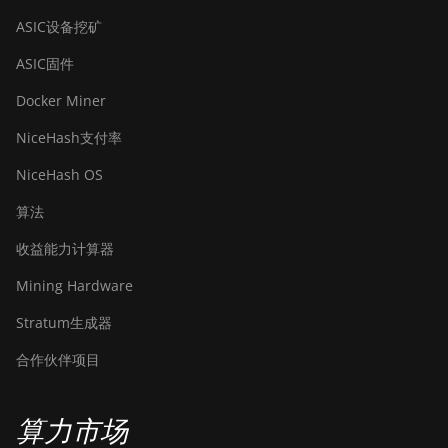
BITMAIN AntMiner
ASIC设备挖矿
S19j Pro (104Th)
ASIC固件
BITMAIN AntMiner
Docker Miner
S19j Pro+ (120Th)
NiceHash支付率
BITMAIN AntMiner
S19j Pro++ (125Th)
NiceHash OS
BITMAIN AntMiner
算法
S21 (200Th)
收益能力计算器
BITMAIN AntMiner
S21 Hyd. (335Th)
Mining Hardware
BITMAIN AntMiner
Stratum生成器
S21 Immersion
(301Th)
合作伙伴项目
BITMAIN AntMiner
S21 Pro
算力市场