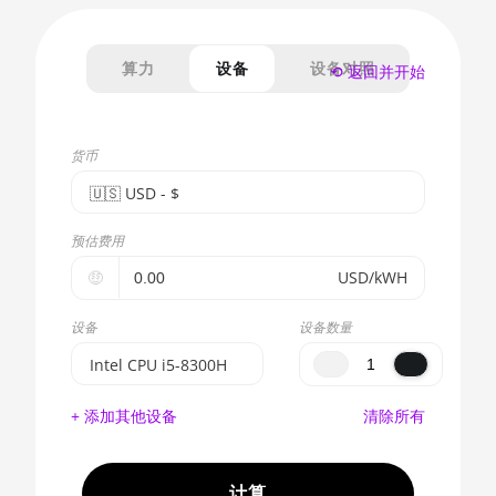
算力
设备
设备对照
⟲ 返回并开始
货币
🇺🇸ㅤ USD - $
🇪🇺ㅤ EUR - €
预估费用
🇺🇸ㅤ USD - $
🤑
USD/kWH
🇨🇳ㅤ CNY - CN¥
设备
设备数量
🇬🇧ㅤ GBP - £
Intel CPU i5-8300H
🇷🇺ㅤ RUB
BITMAIN AntMiner
+ 添加其他设备
清除所有
S17e (64Th)
- - -
AMD CPU EPYC 7302
🇦🇪ㅤ AED
计算