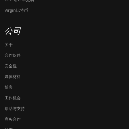
T15
Virgin比特币
BITMAIN AntMiner
T17
公司
BITMAIN AntMiner
T17+
关于
BITMAIN AntMiner
T17e
合作伙伴
BITMAIN AntMiner
安全性
T9+
媒体材料
BITMAIN AntMiner
Z11
博客
BITMAIN AntMiner
工作机会
Z11e
帮助与支持
BITMAIN AntMiner
Z11j
商务合作
BITMAIN AntMiner