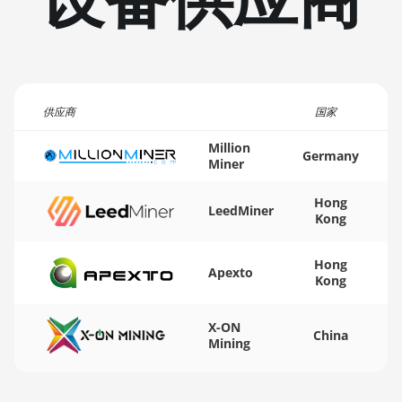
🏳ㅤ TMT - m
AMD RX Vega 64
🇹🇳ㅤ TND - DT
AMD Radeon Pro VII
🇹🇷ㅤ TRY - TL
AMD Radeon VII
供应商
国家
🇹🇹ㅤ TTD - TT$
AMD Vega Frontier
Edition
Million
🇹🇼ㅤ TWD - NT$
Germany
Miner
Auradine Teraflux
🇹🇿ㅤ TZS - TSh
AH3880
Hong
LeedMiner
🇺🇦ㅤ UAH - ₴
Kong
Auradine Teraflux
AI2500
🇺🇬ㅤ UGX - USh
Hong
Apexto
Kong
Auradine Teraflux
🇺🇾ㅤ UYU - $U
AI3680
🇺🇿ㅤ UZS
X-ON
Auradine Teraflux
China
Mining
🏳ㅤ VES - Bs.S
AT1500
🇻🇳ㅤ VND - ₫
Auradine Teraflux