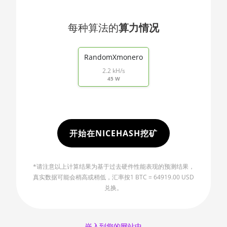
🇯🇴ㅤ JOD - JD
Threadripper 1950X
🇯🇵ㅤ JPY - ¥
AMD CPU
每种算法的
算力情况
Threadripper 2920X
🏳ㅤ KGS - сом
End of interactive chart.
AMD CPU
RandomXmonero
🇰🇭ㅤ KHR
Threadripper 2950X
2.2 kH/s
🇰🇲ㅤ KMF - CF
45 W
AMD CPU
Threadripper
🏳ㅤ KPW - W
2970WX
🇰🇷ㅤ KRW - ₩
AMD CPU
🇰🇼ㅤ KWD - KD
开始在NICEHASH挖矿
Threadripper
2990WX
🇰🇾ㅤ KYD - $
AMD CPU
*请注意以上计算结果为基于过去硬件性能表现的预测结果，
🇰🇿ㅤ KZT
Threadripper 3960X
真实数据可能会稍高或稍低，汇率按1 BTC = 64919.00 USD
兑换。
🇱🇦ㅤ LAK - ₭
AMD CPU
Threadripper 3970X
🇱🇧ㅤ LBP - LB£
AMD CPU
🇱🇰ㅤ LKR - SLRs
嵌入到您的网站中