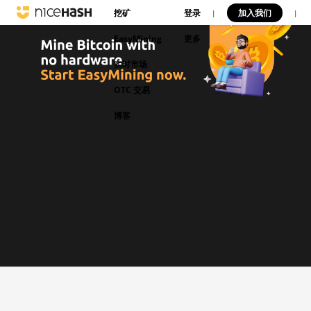
挖矿
登录
加入我们
|
|
EasyMining
更多
实时市场
OTC 交易
博客