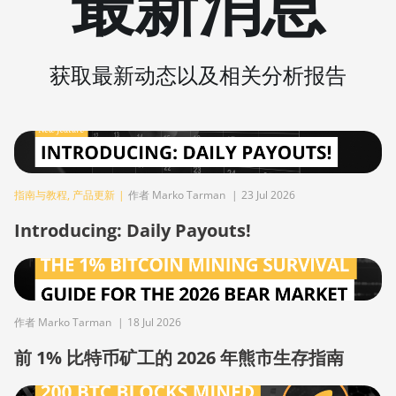
最新消息
BITMAIN AntMiner
S15
BITMAIN AntMiner
获取最新动态以及相关分析报告
S17
BITMAIN AntMiner
S17 (53Th)
BITMAIN AntMiner
S17 Pro
指南与教程
,
产品更新
|
作者 Marko Tarman
|
23 Jul 2026
BITMAIN AntMiner
Introducing: Daily Payouts!
S17 Pro (50Th)
BITMAIN AntMiner
S17+
BITMAIN AntMiner
作者 Marko Tarman
|
18 Jul 2026
S19
前 1% 比特币矿工的 2026 年熊市生存指南
BITMAIN AntMiner
S19 Pro