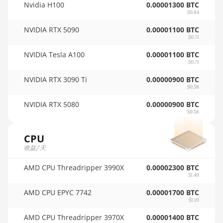
Nvidia H100
0.00001300 BTC
AMD RX 6600 8GB
🇵🇦ㅤ PAB - B/.
$0.84
NVIDIA RTX 5090
AMD RX 6600 XT 8GB
0.00001100 BTC
🇵🇪ㅤ PEN - S/.
$0.71
AMD RX 6650 XT
🏳ㅤ PGK - K
NVIDIA Tesla A100
0.00001100 BTC
$0.71
AMD RX 6700 10GB
🇵🇭ㅤ PHP - ₱
NVIDIA RTX 3090 Ti
0.00000900 BTC
AMD RX 6700 XT
🇵🇰ㅤ PKR - PKRs
$0.58
12GB
NVIDIA RTX 5080
0.00000900 BTC
🇵🇱ㅤ PLN - zł
$0.58
AMD RX 6750 XT
🇵🇾ㅤ PYG - ₲
12GB
CPU
🇶🇦ㅤ QAR - QR
AMD RX 6800 16GB
收益/天
🇷🇴ㅤ RON
AMD RX 6800 XT
AMD CPU Threadripper 3990X
0.00002300 BTC
16GB
$1.49
🇷🇸ㅤ RSD - din.
AMD RX 6900 XT
AMD CPU EPYC 7742
0.00001700 BTC
🇸🇦ㅤ SAR - SR
16GB
$1.10
🇸🇧ㅤ SBD - $
AMD CPU Threadripper 3970X
0.00001400 BTC
AMD RX 6950 XT