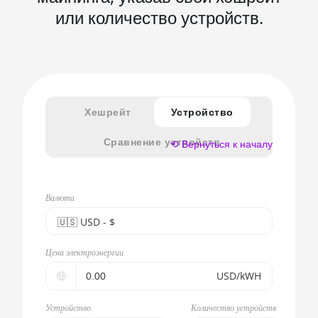
или количество устройств.
Хешрейт
Устройство
Сравнение устройств
⟲ Вернуться к началу
Валюта
🇺🇸ㅤ USD - $
🇪🇺ㅤ EUR - €
Цена электроэнергии
🇺🇸ㅤ USD - $
🤑
USD/kWH
🇨🇳ㅤ CNY - CN¥
Устройство
Количество устройств