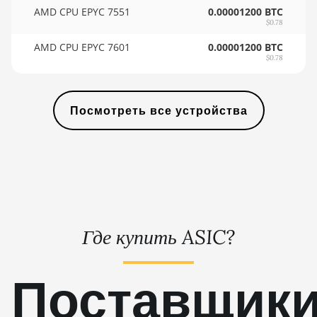
🇸🇾ㅤ SYP - SY£
AMD CPU EPYC 7551
0.00001200 BTC
AMD RX 9070
$0.78
🇸🇿ㅤ SZL - L
AMD RX 9070 GRE
AMD CPU EPYC 7601
0.00001200 BTC
🇹🇭ㅤ THB - ฿
$0.78
AMD RX 9070 XT
🇹🇭ㅤ TJS - ЅМ
AMD RX Vega 56
Посмотреть все устройства
🏳ㅤ TMT - m
AMD RX Vega 64
🇹🇳ㅤ TND - DT
AMD Radeon Pro VII
🇹🇷ㅤ TRY - TL
AMD Radeon VII
🇹🇹ㅤ TTD - TT$
AMD Vega Frontier
Edition
🇹🇼ㅤ TWD - NT$
Где купить ASIC?
Auradine Teraflux
🇹🇿ㅤ TZS - TSh
AH3880
🇺🇦ㅤ UAH - ₴
Поставщик
Auradine Teraflux
AI2500
🇺🇬ㅤ UGX - USh