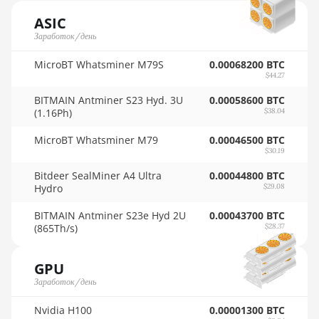
AMD RX 580 4GB
🇳🇴ㅤ NOK - Nkr
ASIC
AMD RX 580 8GB
Заработок/день
🇳🇵ㅤ NPR - NPRs
AMD RX 590 8GB
MicroBT Whatsminer M79S
0.00068200 BTC
🇳🇿ㅤ NZD - NZ$
$44.27
AMD RX 6500 XT 4GB
🇴🇲ㅤ OMR
BITMAIN Antminer S23 Hyd. 3U
0.00058600 BTC
(1.16Ph)
$38.04
AMD RX 6600 8GB
🇵🇦ㅤ PAB - B/.
MicroBT Whatsminer M79
0.00046500 BTC
AMD RX 6600 XT 8GB
🇵🇪ㅤ PEN - S/.
$30.19
AMD RX 6650 XT
🏳ㅤ PGK - K
Bitdeer SealMiner A4 Ultra
0.00044800 BTC
Hydro
$29.08
AMD RX 6700 10GB
🇵🇭ㅤ PHP - ₱
BITMAIN Antminer S23e Hyd 2U
0.00043700 BTC
AMD RX 6700 XT
🇵🇰ㅤ PKR - PKRs
(865Th/s)
$28.37
12GB
🇵🇱ㅤ PLN - zł
AMD RX 6750 XT
GPU
🇵🇾ㅤ PYG - ₲
12GB
Заработок/день
🇶🇦ㅤ QAR - QR
AMD RX 6800 16GB
Nvidia H100
0.00001300 BTC