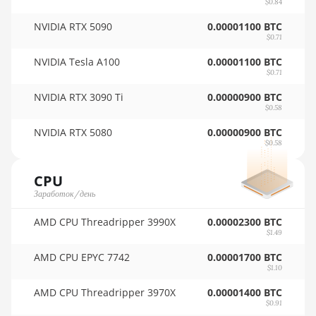
$0.84
🇷🇴ㅤ RON
AMD RX 6800 XT
16GB
NVIDIA RTX 5090
0.00001100 BTC
🇷🇸ㅤ RSD - din.
$0.71
AMD RX 6900 XT
NVIDIA Tesla A100
🇸🇦ㅤ SAR - SR
0.00001100 BTC
16GB
$0.71
🇸🇧ㅤ SBD - $
AMD RX 6950 XT
NVIDIA RTX 3090 Ti
0.00000900 BTC
$0.58
🏳ㅤ SCR - SR
AMD RX 7600
NVIDIA RTX 5080
0.00000900 BTC
🇸🇩ㅤ SDG
AMD RX 7600 XT
$0.58
🇸🇪ㅤ SEK
AMD RX 7700 XT
CPU
🇸🇬ㅤ SGD - S$
Заработок/день
AMD RX 7800 XT
🏳ㅤ SHP - £
AMD CPU Threadripper 3990X
AMD RX 7900 GRE
0.00002300 BTC
$1.49
🇸🇱ㅤ SLL - Le
AMD RX 7900 XT
AMD CPU EPYC 7742
0.00001700 BTC
20GB
$1.10
🇸🇴ㅤ SOS - Ssh
AMD RX 7900 XTX
AMD CPU Threadripper 3970X
0.00001400 BTC
🏳ㅤ SRD - $
24GB
$0.91