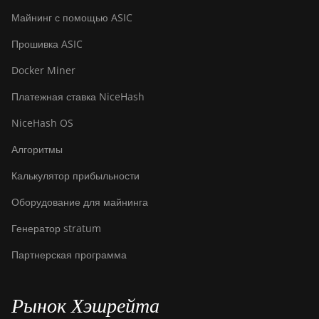
BITMAIN AntMiner
Майнинг с помощью ASIC
S21+ Hyd (319Th)
Прошивка ASIC
BITMAIN AntMiner
S21e XP Hyd (430Th)
Docker Miner
BITMAIN AntMiner
Платежная ставка NiceHash
S21e XP Hyd 3U
(860Th)
NiceHash OS
BITMAIN AntMiner
Алгоритмы
S21j XP Hyd
(495Th/s)
Калькулятор прибыльности
BITMAIN AntMiner
Оборудование для майнинга
S9
Генератор stratum
BITMAIN AntMiner
Партнерская программа
S9 SE
BITMAIN AntMiner
S9i
Рынок Хэшрейта