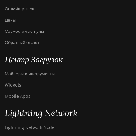
BITMAIN AntMiner
S9j
Онлайн-рынок
BITMAIN AntMiner
Цены
S9k
Совместимые пулы
BITMAIN AntMiner
Обратный отсчет
T15
BITMAIN AntMiner
Центр Загрузок
T17
BITMAIN AntMiner
Майнеры и инструменты
T17+
Widgets
BITMAIN AntMiner
Mobile Apps
T17e
BITMAIN AntMiner
Lightning Network
T9+
BITMAIN AntMiner
Lightning Network Node
Z11