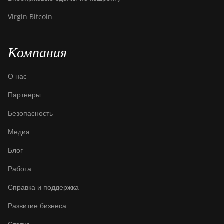
S19 Hydro (158Th)
Virgin Bitcoin
BITMAIN Antminer
S19 XP Hyd (255Th)
BITMAIN Antminer
Компания
S19j (100TH)
О нас
BITMAIN Antminer
S19j (90Th)
Партнеры
BITMAIN Antminer
Безопасность
S19j Pro (96Th)
Медиа
BITMAIN Antminer
S19j XP (151TH)
Блог
BITMAIN Antminer
Работа
S19k Pro (120Th)
Справка и поддержка
BITMAIN Antminer
S23 (580Th)
Развитие бизнеса
BITMAIN Antminer