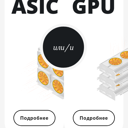
ASIC
GPU
BITMAIN AntMiner
L9 Hyd 2U (27Gh)
BITMAIN AntMiner
S11
BITMAIN AntMiner
или/и
S15
BITMAIN AntMiner
S17
BITMAIN AntMiner
S17 (53Th)
BITMAIN AntMiner
S17 Pro
BITMAIN AntMiner
S17 Pro (50Th)
Подробнее
Подробнее
BITMAIN AntMiner