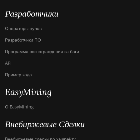
BITMAIN AntMiner
Разработчики
Z11e
BITMAIN AntMiner
Операторы пулов
Z11j
Разработчики ПО
BITMAIN AntMiner
Z15
Программа вознаграждения за баги
BITMAIN AntMiner
API
Z15 Pro
Пример кода
BITMAIN AntMiner
Z15e
EasyMining
BITMAIN AntMiner
Z15j
О EasyMining
BITMAIN Antminer
Внебиржевые Сделки
S19 Hyd. (152Th)
BITMAIN Antminer
Внебиржевые сделки по хэшрейту