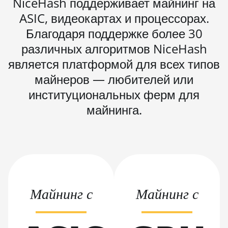
NiceHash поддерживает майнинг на
BITMAIN AntMiner
ASIC, видеокартах и процессорах.
L11 Hyd. 2U (33Gh)
Благодаря поддержке более 30
BITMAIN AntMiner
различных алгоритмов NiceHash
L11 Hyd. 6U (33Gh)
является платформой для всех типов
BITMAIN AntMiner
майнеров — любителей или
L11 Pro (21Gh)
институциональных ферм для
BITMAIN AntMiner
майнинга.
L3 ++
BITMAIN AntMiner
L3+
BITMAIN AntMiner
L7
BITMAIN AntMiner
Майнинг с
Майнинг с
L9 (16Gh)
BITMAIN AntMiner
L9 (17Gh)