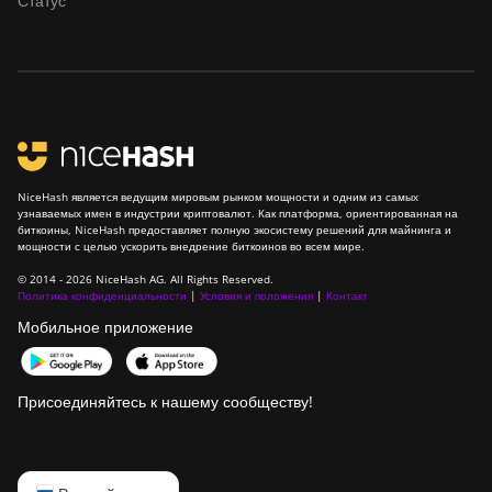
Статус
S23 Hyd. (580Th)
BITMAIN Antminer
S23 Hyd. 3U (1.16Ph)
BITMAIN Antminer
S23 Imm. (442Th)
BITMAIN Antminer
NiceHash является ведущим мировым рынком мощности и одним из самых
S23e Hyd 2U
узнаваемых имен в индустрии криптовалют. Как платформа, ориентированная на
биткоины, NiceHash предоставляет полную экосистему решений для майнинга и
(865Th/s)
мощности с целью ускорить внедрение биткоинов во всем мире.
BITMAIN Antminer
© 2014 - 2026 NiceHash AG. All Rights Reserved.
T19 Hydro (145Th)
Политика конфиденциальности
|
Условия и положения
|
Контакт
Мобильное приложение
BITMAIN Antminer
T19 Hydro (158Th)
BITMAIN Antminer
Присоединяйтесь к нашему сообществу!
T21 (190TH)
Baikal BK-G28
English