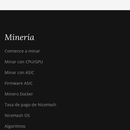
BITMAIN AntMiner
S21+ (216Th)
BITMAIN AntMiner
S21+ Hyd (319Th)
Minería
BITMAIN AntMiner
S21e XP Hyd (430Th)
Comience a minar
BITMAIN AntMiner
Minar con CPU/GPU
S21e XP Hyd 3U
Minar con ASIC
(860Th)
Firmware ASIC
BITMAIN AntMiner
S21j XP Hyd
Minero Docker
(495Th/s)
Tasa de pago de NiceHash
BITMAIN AntMiner
S9
NiceHash OS
BITMAIN AntMiner
Algoritmos
S9 SE