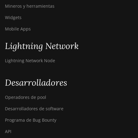
T9+
Mineros y herramientas
BITMAIN AntMiner
Widgets
Z11
Mobile Apps
BITMAIN AntMiner
Z11e
Lightning Network
BITMAIN AntMiner
Z11j
Lightning Network Node
BITMAIN AntMiner
Z15
Desarrolladores
BITMAIN AntMiner
Z15 Pro
Operadores de pool
BITMAIN AntMiner
Desarrolladores de software
Z15e
Programa de Bug Bounty
BITMAIN AntMiner
Z15j
API