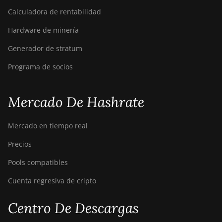
Calculadora de rentabilidad
BITMAIN AntMiner
S9i
Hardware de minería
BITMAIN AntMiner
Generador de stratum
S9j
Programa de socios
BITMAIN AntMiner
S9k
Mercado De Hashrate
BITMAIN AntMiner
T15
Mercado en tiempo real
BITMAIN AntMiner
T17
Precios
BITMAIN AntMiner
Pools compatibles
T17+
Cuenta regresiva de cripto
BITMAIN AntMiner
T17e
Centro De Descargas
BITMAIN AntMiner