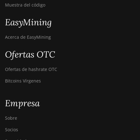
BITMAIN Antminer
Muestra del código
S19 Hyd. (152Th)
EasyMining
BITMAIN Antminer
S19 Hydro (158Th)
Acerca de EasyMining
BITMAIN Antminer
S19 XP Hyd (255Th)
Ofertas OTC
BITMAIN Antminer
S19j (100TH)
Ofertas de hashrate OTC
BITMAIN Antminer
Bitcoins Vírgenes
S19j (90Th)
BITMAIN Antminer
Empresa
S19j Pro (96Th)
BITMAIN Antminer
Sobre
S19j XP (151TH)
Socios
BITMAIN Antminer
S19k Pro (120Th)