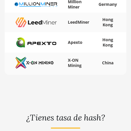
Million
BITMAIN AntMiner
Germany
Miner
K5
🇾🇪ㅤ YER - YR
Hong
BITMAIN AntMiner
🇿🇦ㅤ ZAR - R
LeedMiner
Kong
K7
🇿🇲ㅤ ZMK - ZK
BITMAIN AntMiner
Hong
Apexto
KA3
Kong
BITMAIN AntMiner
KS3 (8.3TH)
X-ON
China
Mining
BITMAIN AntMiner
KS3 (9.4TH)
BITMAIN AntMiner
KS5
BITMAIN AntMiner
KS5 Pro
¿Tienes tasa de hash?
BITMAIN AntMiner
KS7