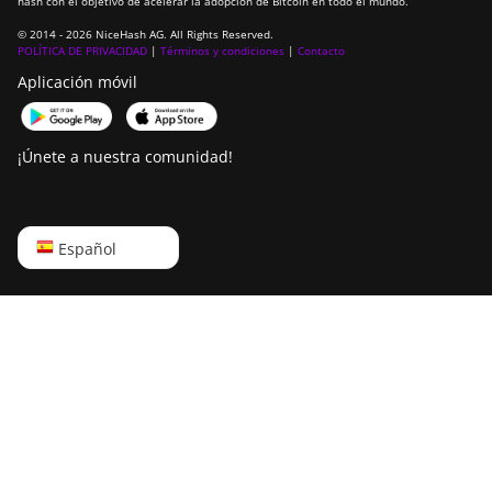
hash con el objetivo de acelerar la adopción de Bitcoin en todo el mundo.
BITMAIN Antminer
T21 (190TH)
© 2014 - 2026 NiceHash AG. All Rights Reserved.
POLÍTICA DE PRIVACIDAD
|
Términos y condiciones
|
Contacto
Baikal BK-G28
Aplicación móvil
Baikal Giant X10
Baikal Giant+
¡Únete a nuestra comunidad!
Bitdeer SealMiner
A2
English
Español
Bitdeer SealMiner
A2 Hyd
Русский
Bitdeer SealMiner
中文
A2 Pro Air
Deutsch
Bitdeer SealMiner
A2 Pro Hyd
Português
Bitdeer SealMiner
Español
A3 Air
Français