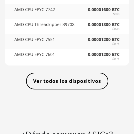
🇸🇴ㅤ SOS - Ssh
AMD RX 7900 XTX
AMD CPU EPYC 7742
0.00001600 BTC
🏳ㅤ SRD - $
$1.04
24GB
🇸🇾ㅤ SYP - SY£
AMD CPU Threadripper 3970X
0.00001300 BTC
AMD RX 9070
$0.84
🇸🇿ㅤ SZL - L
AMD RX 9070 GRE
AMD CPU EPYC 7551
0.00001200 BTC
$0.78
🇹🇭ㅤ THB - ฿
AMD RX 9070 XT
AMD CPU EPYC 7601
0.00001200 BTC
🇹🇭ㅤ TJS - ЅМ
AMD RX Vega 56
$0.78
🏳ㅤ TMT - m
AMD RX Vega 64
🇹🇳ㅤ TND - DT
Ver todos los dispositivos
AMD Radeon Pro VII
🇹🇷ㅤ TRY - TL
AMD Radeon VII
🇹🇹ㅤ TTD - TT$
AMD Vega Frontier
Edition
🇹🇼ㅤ TWD - NT$
Auradine Teraflux
🇹🇿ㅤ TZS - TSh
AH3880
🇺🇦ㅤ UAH - ₴