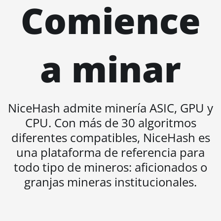
Comience
BITMAIN AntMiner
L11 (20Gh)
BITMAIN AntMiner
a minar
L11 Hyd. 2U (33Gh)
BITMAIN AntMiner
L11 Hyd. 6U (33Gh)
BITMAIN AntMiner
NiceHash admite minería ASIC, GPU y
L11 Pro (21Gh)
CPU. Con más de 30 algoritmos
BITMAIN AntMiner
diferentes compatibles, NiceHash es
L3 ++
una plataforma de referencia para
BITMAIN AntMiner
todo tipo de mineros: aficionados o
L3+
granjas mineras institucionales.
BITMAIN AntMiner
L7
BITMAIN AntMiner