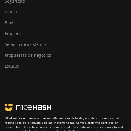
Seguridad
BITMAIN Antminer
Marca
S23 (580Th)
Blog
BITMAIN Antminer
S23 Hyd. (580Th)
Empleos
BITMAIN Antminer
Servicio de asistencia
S23 Hyd. 3U (1.16Ph)
Propuestas de negocios
BITMAIN Antminer
S23 Imm. (442Th)
Estatus
BITMAIN Antminer
S23e Hyd 2U
(865Th/s)
BITMAIN Antminer
T19 Hydro (145Th)
BITMAIN Antminer
NiceHash es el mercado líder mundial en tasa de hash y uno de los nombres más
T19 Hydro (158Th)
reconocidos en la industria de las criptomonedas. Como plataforma centrada en
Bitcoin, NiceHash ofrece un ecosistema completo de soluciones de minería y tasa de