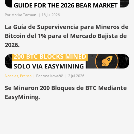
BITMAIN AntMiner
Por Marko Tarman
|
18 Jul 2026
S21 Hyd. (335Th)
La Guía de Supervivencia para Mineros de
BITMAIN AntMiner
Bitcoin del 1% para el Mercado Bajista de
S21 Immersion
(301Th)
2026.
BITMAIN AntMiner
S21 Pro
BITMAIN AntMiner
S21 XP (270Th)
Noticias
,
Prensa
|
Por Ana Kovačič
|
2 Jul 2026
Se Minaron 200 Bloques de BTC Mediante
BITMAIN AntMiner
S21 XP Hyd (473Th)
EasyMining.
BITMAIN AntMiner
S21 XP Immersion
(300Th)
BITMAIN AntMiner
S21 XP+ Hyd (500Th)