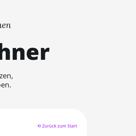
nen
chner
zen,
ben.
⟲ Zurück zum Start