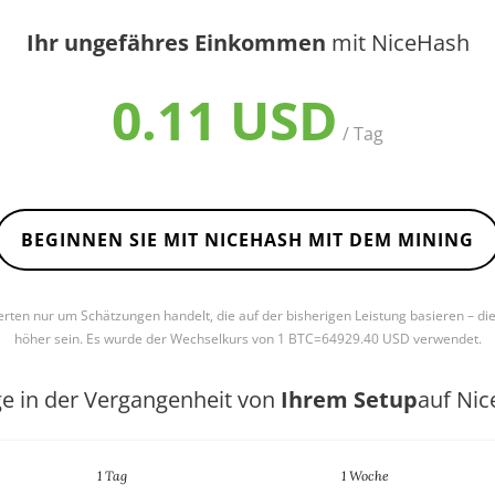
Ihr ungefähres Einkommen
mit NiceHash
0.11 USD
/ Tag
BEGINNEN SIE MIT NICEHASH MIT DEM MINING
Werten nur um Schätzungen handelt, die auf der bisherigen Leistung basieren – di
höher sein. Es wurde der Wechselkurs von 1 BTC=64929.40 USD verwendet.
ge in der Vergangenheit von
Ihrem Setup
auf Ni
1 Tag
1 Woche