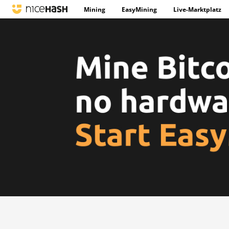
Mining
EasyMining
Live-Marktplatz