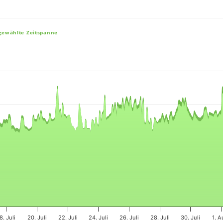
sgewählte Zeitspanne
e, and navigator-x-axis.
es, values, and navigator-y-axis.
8. Juli
20. Juli
22. Juli
24. Juli
26. Juli
28. Juli
30. Juli
1. A