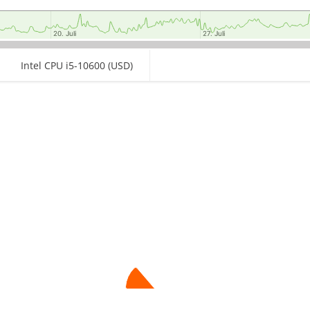
20. Juli
20. Juli
27. Juli
27. Juli
Intel CPU i5-10600 (USD)