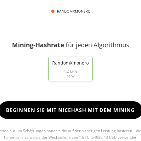
RANDOMXMONERO
Mining-Hashrate
für jeden Algorithmus
RandomXmonero
4.2 kH/s
65 W
BEGINNEN SIE MIT NICEHASH MIT DEM MINING
Werten nur um Schätzungen handelt, die auf der bisherigen Leistung basieren – di
höher sein. Es wurde der Wechselkurs von 1 BTC=64929.40 USD verwendet.