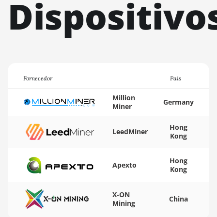
Dispositivo
Auradine
Teraflux AH3880
Auradine
Teraflux AI2500
Auradine
Teraflux AI3680
Fornecedor
País
Auradine
Teraflux AT1500
Million
Germany
Miner
Auradine
Teraflux AT2880
Hong
LeedMiner
Kong
BITFURY B8
BITMAIN
Hong
Apexto
Kong
AntMiner AL1
(16.6Th)
X-ON
BITMAIN
China
Mining
AntMiner D3