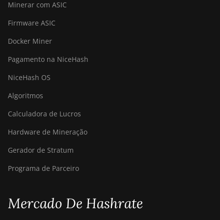
AntMiner S19j
Minerar com ASIC
Pro++ (125Th)
Firmware ASIC
BITMAIN
AntMiner S21
Docker Miner
(200Th)
Pagamento na NiceHash
BITMAIN
NiceHash OS
AntMiner S21
Hyd. (335Th)
Algoritmos
BITMAIN
Calculadora de Lucros
AntMiner S21
Immersion
Hardware de Mineração
(301Th)
Gerador de Stratum
BITMAIN
AntMiner S21
Programa de Parceiro
Pro
BITMAIN
Mercado De Hashrate
AntMiner S21 XP
(270Th)