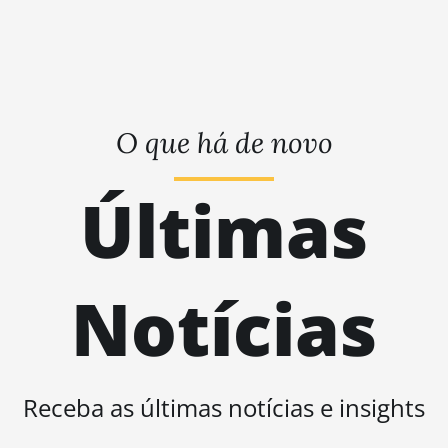
AntMiner S11
BITMAIN
AntMiner S15
BITMAIN
AntMiner S17
O que há de novo
BITMAIN
AntMiner S17
Últimas
(53Th)
BITMAIN
AntMiner S17
Pro
Notícias
BITMAIN
AntMiner S17
Pro (50Th)
BITMAIN
Receba as últimas notícias e insights
AntMiner S17+