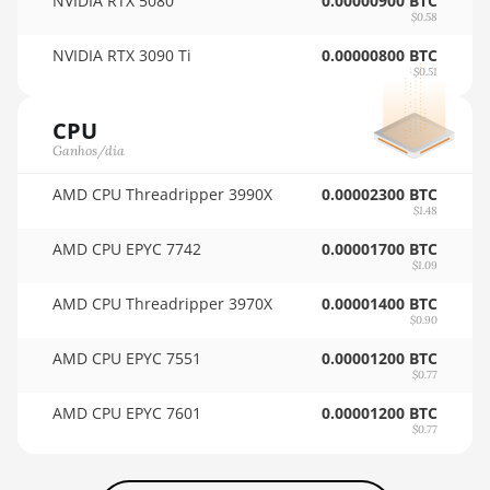
NVIDIA RTX 5080
0.00000900 BTC
AMD RX 6800
🇹🇭ㅤ THB - ฿
$0.58
16GB
NVIDIA RTX 3090 Ti
0.00000800 BTC
🇹🇭ㅤ TJS - ЅМ
AMD RX 6800 XT
$0.51
16GB
🏳ㅤ TMT - m
CPU
AMD RX 6900 XT
🇹🇳ㅤ TND - DT
Ganhos/dia
16GB
🇹🇷ㅤ TRY - TL
AMD CPU Threadripper 3990X
0.00002300 BTC
AMD RX 6950 XT
$1.48
🇹🇹ㅤ TTD - TT$
AMD RX 7600
AMD CPU EPYC 7742
0.00001700 BTC
🇹🇼ㅤ TWD - NT$
$1.09
AMD RX 7600 XT
🇹🇿ㅤ TZS - TSh
AMD CPU Threadripper 3970X
0.00001400 BTC
AMD RX 7700 XT
$0.90
🇺🇦ㅤ UAH - ₴
AMD CPU EPYC 7551
0.00001200 BTC
AMD RX 7800 XT
$0.77
🇺🇬ㅤ UGX - USh
AMD RX 7900
AMD CPU EPYC 7601
0.00001200 BTC
🇺🇾ㅤ UYU - $U
GRE
$0.77
🇺🇿ㅤ UZS
AMD RX 7900 XT
20GB