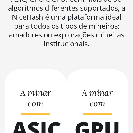
algoritmos diferentes suportados, a
BITMAIN
AntMiner KS5
NiceHash é uma plataforma ideal
Pro
para todos os tipos de mineiros:
BITMAIN
amadores ou explorações mineiras
AntMiner KS7
institucionais.
BITMAIN
AntMiner L11
(20Gh)
BITMAIN
AntMiner L11
Hyd. 2U (33Gh)
A minar
A minar
BITMAIN
AntMiner L11
com
com
Hyd. 6U (33Gh)
BITMAIN
ASIC
GPU
AntMiner L11 Pro
(21Gh)