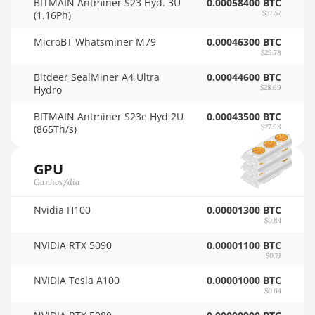
BITMAIN Antminer S23 Hyd. 3U
0.00058400 BTC
(1.16Ph)
🇸🇦ㅤ SAR - SR
$37.57
AMD RX 590 8GB
🇸🇧ㅤ SBD - $
MicroBT Whatsminer M79
0.00046300 BTC
AMD RX 6500 XT
$29.78
4GB
🏳ㅤ SCR - SR
Bitdeer SealMiner A4 Ultra
0.00044600 BTC
Hydro
$28.69
AMD RX 6600
🇸🇩ㅤ SDG
8GB
BITMAIN Antminer S23e Hyd 2U
0.00043500 BTC
🇸🇪ㅤ SEK
(865Th/s)
$27.98
AMD RX 6600 XT
🇸🇬ㅤ SGD - S$
8GB
GPU
🏳ㅤ SHP - £
AMD RX 6650 XT
Ganhos/dia
🇸🇱ㅤ SLL - Le
AMD RX 6700
Nvidia H100
0.00001300 BTC
10GB
$0.84
🇸🇴ㅤ SOS - Ssh
AMD RX 6700 XT
NVIDIA RTX 5090
0.00001100 BTC
🏳ㅤ SRD - $
12GB
$0.71
🇸🇾ㅤ SYP - SY£
NVIDIA Tesla A100
AMD RX 6750 XT
0.00001000 BTC
$0.64
12GB
🇸🇿ㅤ SZL - L