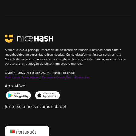
AntMiner Z11e
BITMAIN
AntMiner Z11j
BITMAIN
AntMiner Z15
A NiceHash é o principal mercado de hashrate do mundo e um dos nomes mais
BITMAIN
reconhecidos no setor das criptomoedas. Como plataforma focada no bitcoin, a
AntMiner Z15
NiceHash oferece um ecossistema completo de soluções de mineração e hashrate
para acelerar a adoção do bitcoin em todo o mundo.
Pro
© 2014 - 2026 NiceHash AG. All Rights Reserved.
BITMAIN
Política de Privacidade
|
Termos e Condições
|
Contactos
AntMiner Z15e
App Móvel
BITMAIN
AntMiner Z15j
Junte-se à nossa comunidade!
BITMAIN
Antminer S19
Hyd. (152Th)
English
Português
BITMAIN