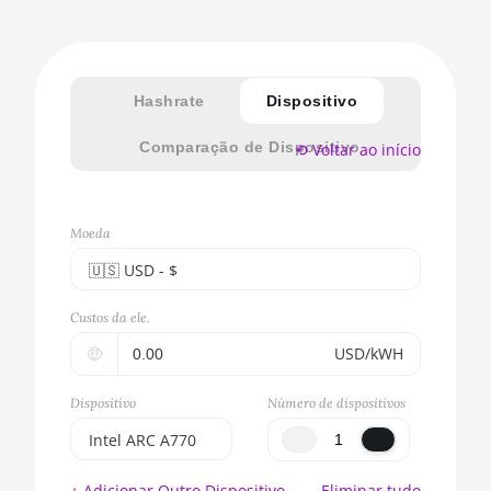
Hashrate
Dispositivo
Comparação de Dispositivo
⟲ Voltar ao início
Moeda
🇺🇸ㅤ USD - $
🇪🇺ㅤ EUR - €
Custos da ele.
🇺🇸ㅤ USD - $
🤑
USD/kWH
🇨🇳ㅤ CNY - CN¥
Dispositivo
Número de dispositivos
🇬🇧ㅤ GBP - £
Intel ARC A770
🇷🇺ㅤ RUB
BITMAIN
+ Adicionar Outro Dispositivo
Eliminar tudo