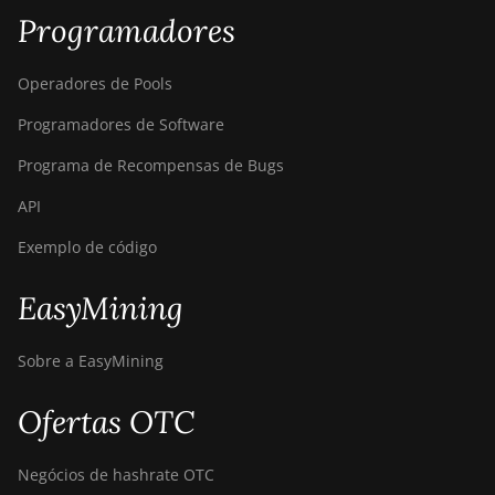
AntMiner S21e
Programadores
XP Hyd (430Th)
Operadores de Pools
BITMAIN
AntMiner S21e
Programadores de Software
XP Hyd 3U
(860Th)
Programa de Recompensas de Bugs
BITMAIN
API
AntMiner S21j XP
Hyd (495Th/s)
Exemplo de código
BITMAIN
EasyMining
AntMiner S9
BITMAIN
Sobre a EasyMining
AntMiner S9 SE
BITMAIN
Ofertas OTC
AntMiner S9i
Negócios de hashrate OTC
BITMAIN