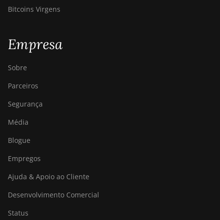
AntMiner S9j
Bitcoins Virgens
BITMAIN
AntMiner S9k
Empresa
BITMAIN
AntMiner T15
Sobre
BITMAIN
Parceiros
AntMiner T17
Segurança
BITMAIN
AntMiner T17+
Média
BITMAIN
Blogue
AntMiner T17e
Empregos
BITMAIN
AntMiner T9+
Ajuda & Apoio ao Cliente
BITMAIN
Desenvolvimento Comercial
AntMiner Z11
Status
BITMAIN