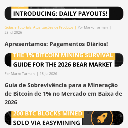
BITMAIN
AntMiner S19
BITMAIN
AntMiner S19
Guias e Tutoriais
,
Atualizações de Produtos
|
Por Marko Tarman
|
Pro
23 Jul 2026
BITMAIN
Apresentamos: Pagamentos Diários!
AntMiner S19
Pro Hyd. (184Th)
BITMAIN
AntMiner S19
Por Marko Tarman
|
18 Jul 2026
Pro+ Hyd (198Th)
Guia de Sobrevivência para a Mineração
BITMAIN
de Bitcoin de 1% no Mercado em Baixa de
AntMiner S19
Pro+ Hyd.
2026
(191Th)
BITMAIN
AntMiner S19 XP
(140Th)