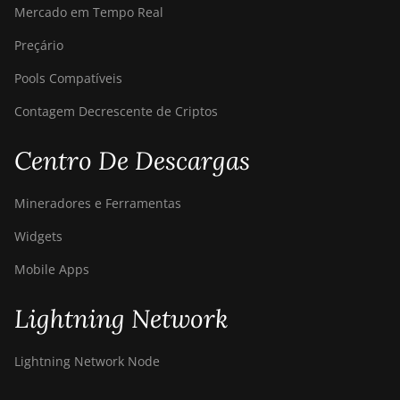
Mercado em Tempo Real
BITMAIN
Preçário
AntMiner S21 XP
Hyd (473Th)
Pools Compatíveis
BITMAIN
Contagem Decrescente de Criptos
AntMiner S21 XP
Immersion
Centro De Descargas
(300Th)
BITMAIN
Mineradores e Ferramentas
AntMiner S21
XP+ Hyd (500Th)
Widgets
BITMAIN
Mobile Apps
AntMiner S21+
(216Th)
Lightning Network
BITMAIN
AntMiner S21+
Lightning Network Node
Hyd (319Th)
BITMAIN