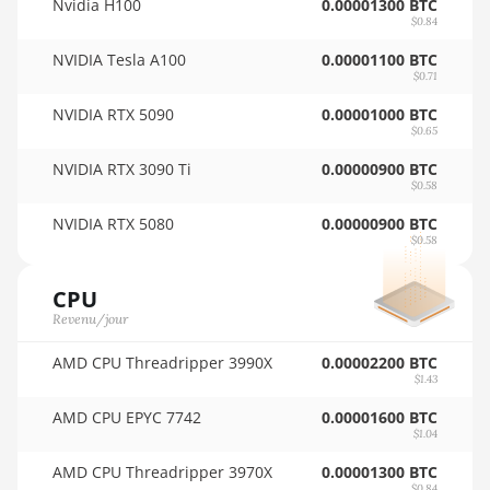
Nvidia H100
0.00001300 BTC
🇵🇾ㅤ PYG - ₲
12GB
$0.84
🇶🇦ㅤ QAR - QR
AMD RX 6800 16GB
NVIDIA Tesla A100
0.00001100 BTC
$0.71
🇷🇴ㅤ RON
AMD RX 6800 XT
16GB
NVIDIA RTX 5090
0.00001000 BTC
🇷🇸ㅤ RSD - din.
$0.65
AMD RX 6900 XT
NVIDIA RTX 3090 Ti
0.00000900 BTC
🇸🇦ㅤ SAR - SR
16GB
$0.58
🇸🇧ㅤ SBD - $
AMD RX 6950 XT
NVIDIA RTX 5080
0.00000900 BTC
$0.58
🏳ㅤ SCR - SR
AMD RX 7600
🇸🇩ㅤ SDG
CPU
AMD RX 7600 XT
Revenu/jour
🇸🇪ㅤ SEK
AMD RX 7700 XT
AMD CPU Threadripper 3990X
0.00002200 BTC
🇸🇬ㅤ SGD - S$
AMD RX 7800 XT
$1.43
🏳ㅤ SHP - £
AMD CPU EPYC 7742
0.00001600 BTC
AMD RX 7900 GRE
$1.04
🇸🇱ㅤ SLL - Le
AMD RX 7900 XT
AMD CPU Threadripper 3970X
0.00001300 BTC
20GB
$0.84