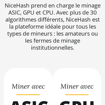
NiceHash prend en charge le minage
BITMAIN AntMiner
ASIC, GPU et CPU. Avec plus de 30
L11 (20Gh)
algorithmes différents, NiceHash est
BITMAIN AntMiner
L11 Hyd. 2U (33Gh)
la plateforme idéale pour tous les
types de mineurs : les amateurs ou
BITMAIN AntMiner
L11 Hyd. 6U (33Gh)
les fermes de minage
institutionnelles.
BITMAIN AntMiner
L11 Pro (21Gh)
BITMAIN AntMiner
L3 ++
BITMAIN AntMiner
L3+
Miner avec
Miner avec
BITMAIN AntMiner
L7
BITMAIN AntMiner