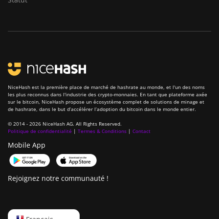
BITMAIN Antminer
S23 (580Th)
BITMAIN Antminer
S23 Hyd. (580Th)
BITMAIN Antminer
S23 Hyd. 3U (1.16Ph)
NiceHash est la première place de marché de hashrate au monde, et l'un des noms
les plus reconnus dans l'industrie des crypto-monnaies. En tant que plateforme axée
BITMAIN Antminer
sur le bitcoin, NiceHash propose un écosystème complet de solutions de minage et
S23 Imm. (442Th)
de hashrate, dans le but d’accélérer l’adoption du bitcoin dans le monde entier.
© 2014 - 2026 NiceHash AG. All Rights Reserved.
BITMAIN Antminer
Politique de confidentialité
|
Termes & Conditions
|
Contact
S23e Hyd 2U
Mobile App
(865Th/s)
BITMAIN Antminer
T19 Hydro (145Th)
Rejoignez notre communauté !
BITMAIN Antminer
T19 Hydro (158Th)
English