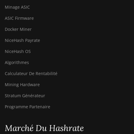
Minage ASIC
BITMAIN AntMiner
S21+ (216Th)
ASIC Firmware
BITMAIN AntMiner
Docker Miner
S21+ Hyd (319Th)
NiceHash Payrate
BITMAIN AntMiner
NiceHash OS
S21e XP Hyd (430Th)
Algorithmes
BITMAIN AntMiner
S21e XP Hyd 3U
Calculateur De Rentabilité
(860Th)
Mining Hardware
BITMAIN AntMiner
S21j XP Hyd
Stratum Générateur
(495Th/s)
Programme Partenaire
BITMAIN AntMiner
S9
Marché Du Hashrate
BITMAIN AntMiner
S9 SE