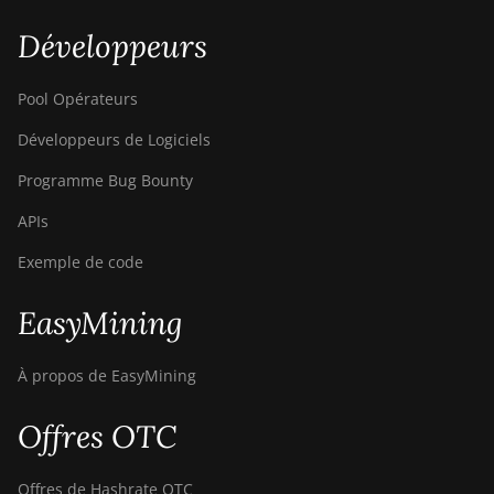
T9+
Développeurs
BITMAIN AntMiner
Z11
Pool Opérateurs
BITMAIN AntMiner
Développeurs de Logiciels
Z11e
Programme Bug Bounty
BITMAIN AntMiner
Z11j
APIs
BITMAIN AntMiner
Exemple de code
Z15
EasyMining
BITMAIN AntMiner
Z15 Pro
À propos de EasyMining
BITMAIN AntMiner
Z15e
Offres OTC
BITMAIN AntMiner
Z15j
Offres de Hashrate OTC