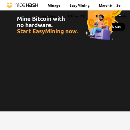
Minage
EasyMining
Marché
Se
en Direct
Offres OTC
Blog
connecter
Nous