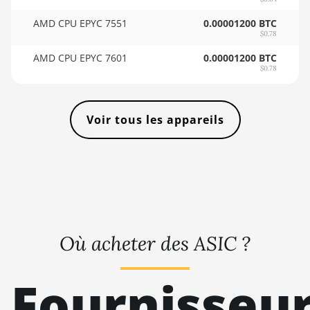
🇸🇴ㅤ SOS - Ssh
AMD RX 7900 XTX
AMD CPU EPYC 7551
0.00001200 BTC
🏳ㅤ SRD - $
24GB
$0.78
🇸🇾ㅤ SYP - SY£
AMD CPU EPYC 7601
0.00001200 BTC
AMD RX 9070
$0.78
🇸🇿ㅤ SZL - L
AMD RX 9070 GRE
🇹🇭ㅤ THB - ฿
AMD RX 9070 XT
Voir tous les appareils
🇹🇭ㅤ TJS - ЅМ
AMD RX Vega 56
🏳ㅤ TMT - m
AMD RX Vega 64
🇹🇳ㅤ TND - DT
AMD Radeon Pro VII
🇹🇷ㅤ TRY - TL
AMD Radeon VII
🇹🇹ㅤ TTD - TT$
Où acheter des ASIC ?
AMD Vega Frontier
Edition
🇹🇼ㅤ TWD - NT$
Fournisseu
Auradine Teraflux
🇹🇿ㅤ TZS - TSh
AH3880
🇺🇦ㅤ UAH - ₴