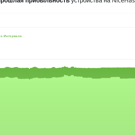
Прошлая прибыльность
устройства на NiceHa
го Интервала
e, and navigator-x-axis.
es, values, and navigator-y-axis.