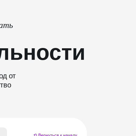
тать
льности
од от
ство
⟲ Вернуться к началу