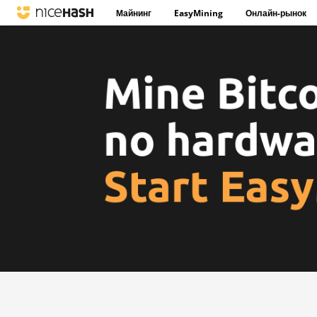
Майнинг
EasyMining
Онлайн-рынок