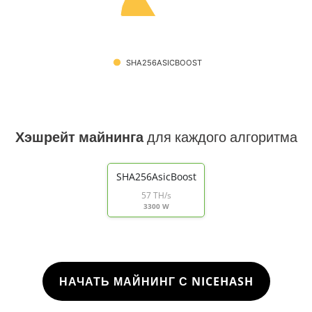
SHA256ASICBOOST
Хэшрейт майнинга
для каждого алгоритма
SHA256AsicBoost
57 TH/s
3300 W
НАЧАТЬ МАЙНИНГ С NICEHASH