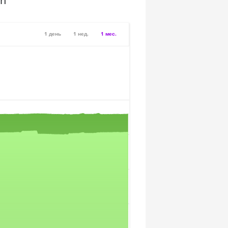
sh
1 день
1 нед.
1 мес.