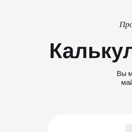
Про
Кальку
Вы м
май