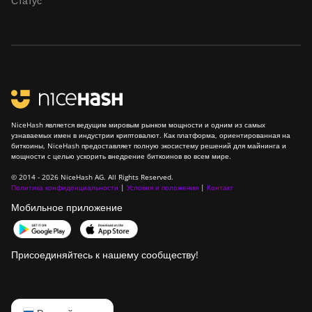
Статус
BITMAIN Antminer
T19 Hydro (145Th)
BITMAIN Antminer
T19 Hydro (158Th)
BITMAIN Antminer
T21 (190TH)
NiceHash является ведущим мировым рынком мощности и одним из самых
Baikal BK-G28
узнаваемых имен в индустрии криптовалют. Как платформа, ориентированная на
биткоины, NiceHash предоставляет полную экосистему решений для майнинга и
мощности с целью ускорить внедрение биткоинов во всем мире.
Baikal Giant X10
© 2014 - 2026 NiceHash AG. All Rights Reserved.
Baikal Giant+
Политика конфиденциальности
|
Условия и положения
|
Контакт
Мобильное приложение
Bitdeer SealMiner A2
Bitdeer SealMiner A2
Hyd
Присоединяйтесь к нашему сообществу!
Bitdeer SealMiner A2
Pro Air
English