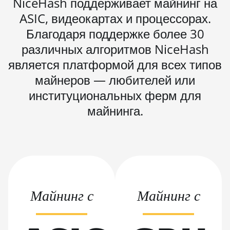
NiceHash поддерживает майнинг на
L11 Pro (21Gh)
ASIC, видеокартах и процессорах.
BITMAIN AntMiner L3
Благодаря поддержке более 30
++
различных алгоритмов NiceHash
BITMAIN AntMiner
является платформой для всех типов
L3+
майнеров — любителей или
BITMAIN AntMiner L7
институциональных ферм для
BITMAIN AntMiner L9
майнинга.
(16Gh)
BITMAIN AntMiner L9
(17Gh)
BITMAIN AntMiner L9
Hyd 2U (27Gh)
BITMAIN AntMiner
Майнинг с
Майнинг с
S11
BITMAIN AntMiner