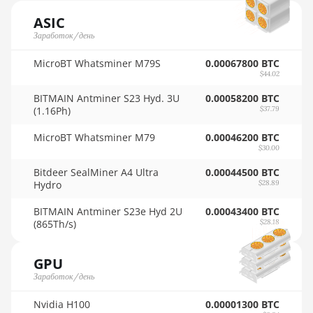
🇳🇴ㅤ NOK - Nkr
AMD RX 590 8GB
ASIC
Заработок/день
🇳🇵ㅤ NPR - NPRs
AMD RX 6500 XT 4GB
MicroBT Whatsminer M79S
0.00067800 BTC
🇳🇿ㅤ NZD - NZ$
AMD RX 6600 8GB
$44.02
🇴🇲ㅤ OMR
AMD RX 6600 XT 8GB
BITMAIN Antminer S23 Hyd. 3U
0.00058200 BTC
(1.16Ph)
$37.79
🇵🇦ㅤ PAB - B/.
AMD RX 6650 XT
MicroBT Whatsminer M79
0.00046200 BTC
🇵🇪ㅤ PEN - S/.
AMD RX 6700 10GB
$30.00
🏳ㅤ PGK - K
AMD RX 6700 XT
Bitdeer SealMiner A4 Ultra
0.00044500 BTC
Hydro
$28.89
12GB
🇵🇭ㅤ PHP - ₱
BITMAIN Antminer S23e Hyd 2U
0.00043400 BTC
AMD RX 6750 XT
🇵🇰ㅤ PKR - PKRs
(865Th/s)
$28.18
12GB
🇵🇱ㅤ PLN - zł
AMD RX 6800 16GB
GPU
🇵🇾ㅤ PYG - ₲
Заработок/день
AMD RX 6800 XT
16GB
🇶🇦ㅤ QAR - QR
Nvidia H100
0.00001300 BTC