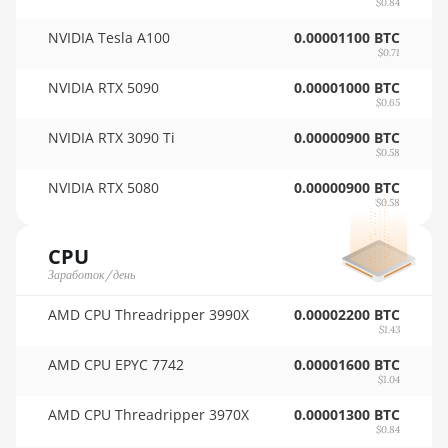
$0.84
AMD RX 6900 XT
🇷🇴ㅤ RON
16GB
NVIDIA Tesla A100
0.00001100 BTC
🇷🇸ㅤ RSD - din.
$0.71
AMD RX 6950 XT
NVIDIA RTX 5090
🇸🇦ㅤ SAR - SR
0.00001000 BTC
AMD RX 7600
$0.65
🇸🇧ㅤ SBD - $
NVIDIA RTX 3090 Ti
0.00000900 BTC
AMD RX 7600 XT
$0.58
🏳ㅤ SCR - SR
AMD RX 7700 XT
NVIDIA RTX 5080
0.00000900 BTC
🇸🇩ㅤ SDG
$0.58
AMD RX 7800 XT
🇸🇪ㅤ SEK
AMD RX 7900 GRE
CPU
🇸🇬ㅤ SGD - S$
Заработок/день
AMD RX 7900 XT
🏳ㅤ SHP - £
20GB
AMD CPU Threadripper 3990X
0.00002200 BTC
$1.43
🇸🇱ㅤ SLL - Le
AMD RX 7900 XTX
AMD CPU EPYC 7742
0.00001600 BTC
24GB
$1.04
🇸🇴ㅤ SOS - Ssh
AMD RX 9070
AMD CPU Threadripper 3970X
0.00001300 BTC
🏳ㅤ SRD - $
$0.84
AMD RX 9070 GRE