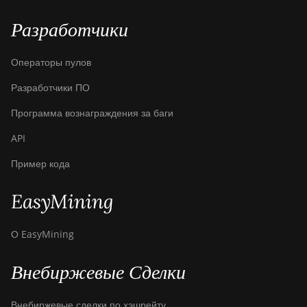
BITMAIN AntMiner
Разработчики
Z15e
BITMAIN AntMiner
Операторы пулов
Z15j
Разработчики ПО
BITMAIN Antminer
S19 Hyd. (152Th)
Программа вознаграждения за баги
BITMAIN Antminer
API
S19 Hydro (158Th)
Пример кода
BITMAIN Antminer
S19 XP Hyd (255Th)
EasyMining
BITMAIN Antminer
S19j (100TH)
О EasyMining
BITMAIN Antminer
Внебиржевые Сделки
S19j (90Th)
BITMAIN Antminer
Внебиржевые сделки по хэшрейту