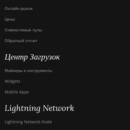
BITMAIN AntMiner
T17+
Онлайн-рынок
BITMAIN AntMiner
Цены
T17e
Совместимые пулы
BITMAIN AntMiner
Обратный отсчет
T9+
BITMAIN AntMiner
Центр Загрузок
Z11
BITMAIN AntMiner
Майнеры и инструменты
Z11e
Widgets
BITMAIN AntMiner
Mobile Apps
Z11j
BITMAIN AntMiner
Lightning Network
Z15
BITMAIN AntMiner
Lightning Network Node
Z15 Pro