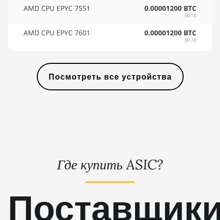
🇸🇾ㅤ SYP - SY£
AMD CPU EPYC 7551
0.00001200 BTC
AMD RX 9070 XT
$0.78
🇸🇿ㅤ SZL - L
AMD CPU EPYC 7601
0.00001200 BTC
AMD RX Vega 56
🇹🇭ㅤ THB - ฿
$0.78
AMD RX Vega 64
🇹🇭ㅤ TJS - ЅМ
AMD Radeon Pro VII
Посмотреть все устройства
🏳ㅤ TMT - m
AMD Radeon VII
🇹🇳ㅤ TND - DT
AMD Vega Frontier
🇹🇷ㅤ TRY - TL
Edition
🇹🇹ㅤ TTD - TT$
Auradine Teraflux
AH3880
🇹🇼ㅤ TWD - NT$
Где купить ASIC?
Auradine Teraflux
🇹🇿ㅤ TZS - TSh
AI2500
🇺🇦ㅤ UAH - ₴
Поставщик
Auradine Teraflux
AI3680
🇺🇬ㅤ UGX - USh
Auradine Teraflux