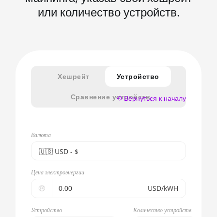
или количество устройств.
Хешрейт
Устройство
Сравнение устройств
⟲ Вернуться к началу
Валюта
🇺🇸ㅤ USD - $
🇪🇺ㅤ EUR - €
Цена электроэнергии
🇺🇸ㅤ USD - $
🤑
USD/kWH
🇨🇳ㅤ CNY - CN¥
Устройство
Количество устройств