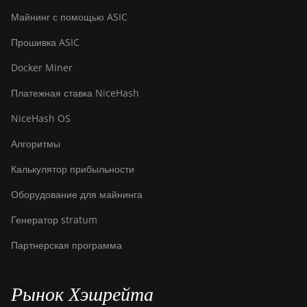
BITMAIN AntMiner
Майнинг с помощью ASIC
S21j XP Hyd (495Th/s)
Прошивка ASIC
BITMAIN AntMiner S9
Docker Miner
BITMAIN AntMiner S9
SE
Платежная ставка NiceHash
BITMAIN AntMiner
NiceHash OS
S9i
Алгоритмы
BITMAIN AntMiner
S9j
Калькулятор прибыльности
BITMAIN AntMiner
Оборудование для майнинга
S9k
Генератор stratum
BITMAIN AntMiner
Партнерская программа
T15
BITMAIN AntMiner
T17
Рынок Хэшрейта