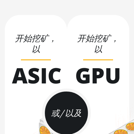
Pro (50Th)
BITMAIN AntMiner S17+
BITMAIN AntMiner S19
BITMAIN AntMiner S19
开始挖矿，
开始挖矿，
Pro
以
以
BITMAIN AntMiner S19
Pro Hyd. (184Th)
ASIC
GPU
BITMAIN AntMiner S19
Pro+ Hyd (198Th)
BITMAIN AntMiner S19
Pro+ Hyd. (191Th)
BITMAIN AntMiner S19
XP (140Th)
或/以及
BITMAIN AntMiner S19
XP Hyd 3U (512Th)