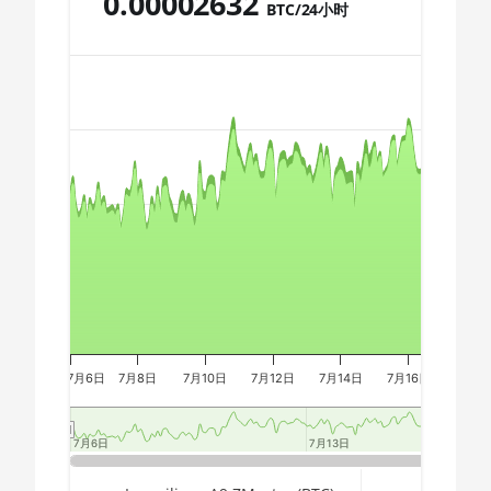
0.00002632
AMD CPU Ryzen 9 5950X
BTC/24小时
🇩🇿ㅤ DZD - DA
AMD CPU Ryzen 9 7900X
Chart
🇪🇬ㅤ EGP
AMD CPU Ryzen 9 7950X
🇪🇷ㅤ ERN - Nfk
AMD CPU Threadripper
🇪🇹ㅤ ETB - Br
Combination chart with 3 data series.
1900X
The chart has 2 X axes displaying Time, and navigator-x-a
🏳ㅤ FJD - FJ$
The chart has 3 Y axes displaying values, values, and navi
AMD CPU Threadripper
🇫🇰ㅤ FKP - £
1920X
🇬🇪ㅤ GEL
AMD CPU Threadripper
1950X
🇬🇭ㅤ GHS - GH₵
AMD CPU Threadripper
🇬🇮ㅤ GIP - £
2920X
🏳ㅤ GMD - D
7月6日
7月8日
7月10日
7月12日
7月14日
7月16日
7月18
AMD CPU Threadripper
2950X
🇬🇳ㅤ GNF - FG
AMD CPU Threadripper
7月6日
7月6日
7月13日
7月13日
🇬🇹ㅤ GTQ
2970WX
End of interactive chart.