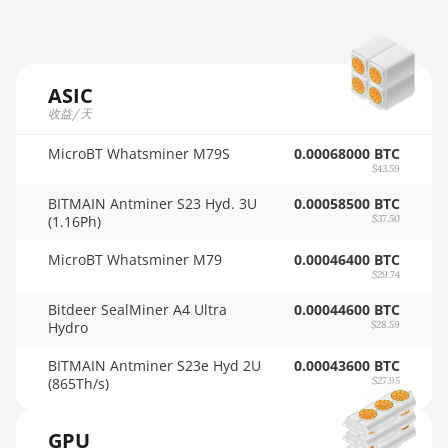
AMD RX 6800 XT 16GB
🇲🇺ㅤ MUR - MURs
AMD RX 6900 XT 16GB
🏳ㅤ MVR - Rf
AMD RX 6950 XT
ASIC
🇲🇼ㅤ MWK - MK
收益/天
AMD RX 7600
🇲🇽ㅤ MXN - MX$
MicroBT Whatsminer M79S
0.00068000 BTC
AMD RX 7600 XT
$43.59
🇲🇾ㅤ MYR - RM
AMD RX 7700 XT
BITMAIN Antminer S23 Hyd. 3U
0.00058500 BTC
🇳🇦ㅤ NAD - N$
(1.16Ph)
$37.50
AMD RX 7800 XT
🇳🇬ㅤ NGN - ₦
MicroBT Whatsminer M79
0.00046400 BTC
AMD RX 7900 GRE
$29.74
🇳🇮ㅤ NIO - C$
Bitdeer SealMiner A4 Ultra
0.00044600 BTC
AMD RX 7900 XT 20GB
Hydro
🇳🇴ㅤ NOK - Nkr
$28.59
AMD RX 7900 XTX 24GB
🇳🇵ㅤ NPR - NPRs
BITMAIN Antminer S23e Hyd 2U
0.00043600 BTC
(865Th/s)
$27.95
AMD RX 9070
🇳🇿ㅤ NZD - NZ$
AMD RX 9070 GRE
GPU
🇴🇲ㅤ OMR