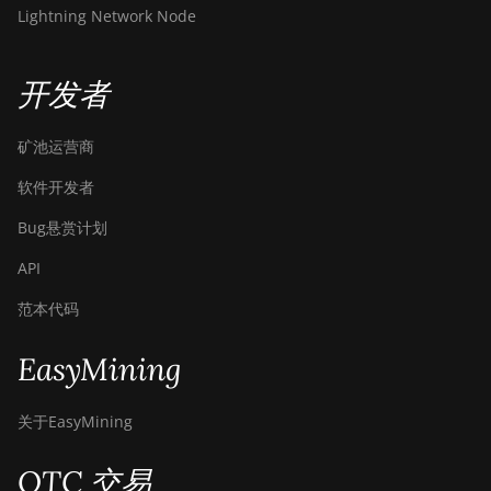
Hyd. (580Th)
Lightning Network Node
BITMAIN Antminer S23
Hyd. 3U (1.16Ph)
开发者
BITMAIN Antminer S23
Imm. (442Th)
矿池运营商
BITMAIN Antminer S23e
软件开发者
Hyd 2U (865Th/s)
Bug悬赏计划
BITMAIN Antminer T19
Hydro (145Th)
API
BITMAIN Antminer T19
范本代码
Hydro (158Th)
EasyMining
BITMAIN Antminer T21
(190TH)
关于EasyMining
Baikal BK-G28
OTC 交易
Baikal Giant X10