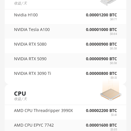
AMD RX 9070 XT
收益/天
🇵🇦ㅤ PAB - B/.
AMD RX Vega 56
Nvidia H100
0.00001200 BTC
🇵🇪ㅤ PEN - S/.
$0.77
AMD RX Vega 64
NVIDIA Tesla A100
0.00001000 BTC
🏳ㅤ PGK - K
$0.64
AMD Radeon Pro VII
🇵🇭ㅤ PHP - ₱
NVIDIA RTX 5080
0.00000900 BTC
AMD Radeon VII
$0.58
🇵🇰ㅤ PKR - PKRs
AMD Vega Frontier
NVIDIA RTX 5090
0.00000900 BTC
🇵🇱ㅤ PLN - zł
Edition
$0.58
🇵🇾ㅤ PYG - ₲
NVIDIA RTX 3090 Ti
0.00000800 BTC
Auradine Teraflux
$0.51
AH3880
🇶🇦ㅤ QAR - QR
Auradine Teraflux AI2500
CPU
🇷🇴ㅤ RON
收益/天
Auradine Teraflux AI3680
🇷🇸ㅤ RSD - din.
AMD CPU Threadripper 3990X
0.00002200 BTC
Auradine Teraflux
$1.41
🇸🇦ㅤ SAR - SR
AT1500
AMD CPU EPYC 7742
0.00001600 BTC
🇸🇧ㅤ SBD - $
Auradine Teraflux
$1.03