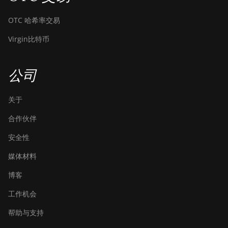
Baikal Giant+
OTC 哈希率交易
Bitdeer SealMiner A2
Virgin比特币
Bitdeer SealMiner A2
Hyd
公司
Bitdeer SealMiner A2 Pro
Air
关于
Bitdeer SealMiner A2 Pro
合作伙伴
Hyd
安全性
Bitdeer SealMiner A3 Air
媒体材料
Bitdeer SealMiner A3
Hydro
博客
Bitdeer SealMiner A3 Pro
工作机会
Air
帮助与支持
Bitdeer SealMiner A3 Pro
Hydro