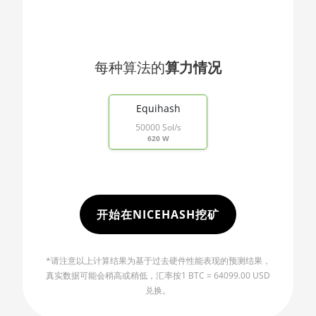
🇯🇴ㅤ JOD - JD
AMD RX 470 4GB
🇯🇵ㅤ JPY - ¥
AMD RX 470 8GB
🏳ㅤ KGS - сом
每种算法的
算力情况
AMD RX 480 8GB
🇰🇭ㅤ KHR
End of interactive chart.
AMD RX 550 4GB
🇰🇲ㅤ KMF - CF
Equihash
AMD RX 5500 XT 4GB
50000 Sol/s
🏳ㅤ KPW - W
620 W
AMD RX 5500 XT 8GB
🇰🇷ㅤ KRW - ₩
AMD RX 5600
🇰🇼ㅤ KWD - KD
AMD RX 5600 XT 6GB
🇰🇾ㅤ KYD - $
开始在NICEHASH挖矿
AMD RX 570 16GB
🇰🇿ㅤ KZT
AMD RX 570 4GB
*请注意以上计算结果为基于过去硬件性能表现的预测结果，
🇱🇦ㅤ LAK - ₭
真实数据可能会稍高或稍低，汇率按1 BTC = 64099.00 USD
AMD RX 570 8GB
🇱🇧ㅤ LBP - LB£
兑换。
AMD RX 5700 8GB
🇱🇰ㅤ LKR - SLRs