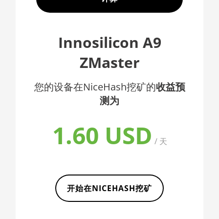
AMD CPU EPYC 7352
🇦🇫ㅤ AFN - Af
AMD CPU EPYC 7402
🇦🇱ㅤ ALL
Innosilicon A9
AMD CPU EPYC 7402P
🇦🇲ㅤ AMD
ZMaster
AMD CPU EPYC 7551
🇧🇶ㅤ ANG - ƒ
AMD CPU EPYC 7601
🇦🇴ㅤ AOA - Kz
您的设备在NiceHash挖矿的
收益预
AMD CPU EPYC 7742
测为
🇦🇷ㅤ ARS - AR$
AMD CPU Ryzen 3 1300X
🇦🇺ㅤ AUD - AU$
1.60 USD
AMD CPU Ryzen 5 1400
🏳ㅤ AWG - ƒ
/ 天
AMD CPU Ryzen 5 1500X
🇦🇿ㅤ AZN - man.
AMD CPU Ryzen 5 1600
🇧🇦ㅤ BAM - KM
AMD CPU Ryzen 5 1600X
开始在NICEHASH挖矿
🏳ㅤ BBD - Bds$
AMD CPU Ryzen 5 2600
🇧🇩ㅤ BDT - Tk