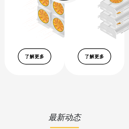
BITMAIN AntMiner S19
XP+ Hyd (279Th)
BITMAIN AntMiner S19j
Pro (100Th)
BITMAIN AntMiner S19j
Pro (104Th)
BITMAIN AntMiner S19j
了解更多
了解更多
Pro+ (120Th)
BITMAIN AntMiner S19j
Pro++ (125Th)
BITMAIN AntMiner S21
(200Th)
BITMAIN AntMiner S21
Hyd. (335Th)
最新动态
BITMAIN AntMiner S21
Immersion (301Th)