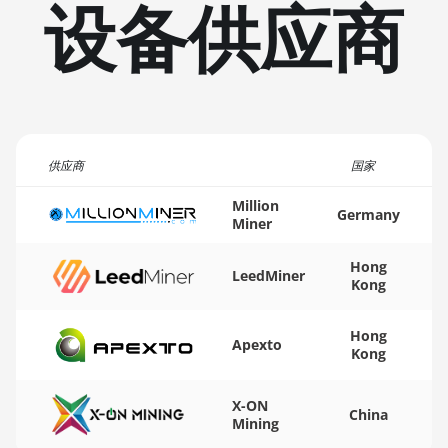
设备供应商
BITMAIN AntMiner KS5
🏳ㅤ TMT - m
BITMAIN AntMiner KS5
🇹🇳ㅤ TND - DT
Pro
🇹🇷ㅤ TRY - TL
BITMAIN AntMiner KS7
🇹🇹ㅤ TTD - TT$
BITMAIN AntMiner L11
(20Gh)
供应商
🇹🇼ㅤ TWD - NT$
国家
BITMAIN AntMiner L11
🇹🇿ㅤ TZS - TSh
Million
Hyd. 2U (33Gh)
Germany
Miner
🇺🇦ㅤ UAH - ₴
BITMAIN AntMiner L11
Hong
Hyd. 6U (33Gh)
LeedMiner
🇺🇬ㅤ UGX - USh
Kong
BITMAIN AntMiner L11
🇺🇾ㅤ UYU - $U
Pro (21Gh)
Hong
Apexto
🇺🇿ㅤ UZS
Kong
BITMAIN AntMiner L3 ++
🏳ㅤ VES - Bs.S
BITMAIN AntMiner L3+
X-ON
China
Mining
🇻🇳ㅤ VND - ₫
BITMAIN AntMiner L7