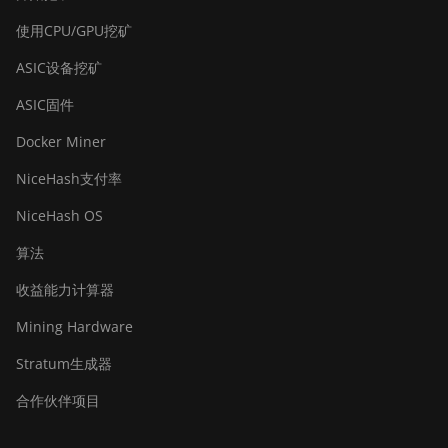
BITMAIN AntMiner T17e
使用CPU/GPU挖矿
BITMAIN AntMiner T9+
ASIC设备挖矿
BITMAIN AntMiner Z11
ASIC固件
BITMAIN AntMiner Z11e
Docker Miner
BITMAIN AntMiner Z11j
NiceHash支付率
BITMAIN AntMiner Z15
NiceHash OS
BITMAIN AntMiner Z15
算法
Pro
收益能力计算器
BITMAIN AntMiner Z15e
Mining Hardware
BITMAIN AntMiner Z15j
Stratum生成器
BITMAIN Antminer S19
Hyd. (152Th)
合作伙伴项目
BITMAIN Antminer S19
Hydro (158Th)