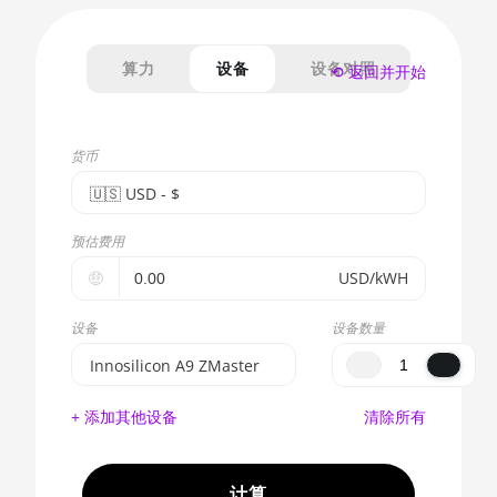
算力
设备
设备对照
⟲ 返回并开始
货币
🇺🇸ㅤ USD - $
🇪🇺ㅤ EUR - €
预估费用
🇺🇸ㅤ USD - $
🤑
USD/kWH
🇨🇳ㅤ CNY - CN¥
设备
设备数量
🇬🇧ㅤ GBP - £
Innosilicon A9 ZMaster
🇷🇺ㅤ RUB
BITMAIN AntMiner S17e
+ 添加其他设备
清除所有
(64Th)
- - -
AMD CPU EPYC 7302
🇦🇪ㅤ AED
计算