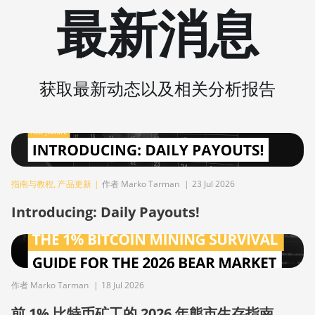
最新消息
BITMAIN AntMiner S21
Pro
BITMAIN AntMiner S21
XP (270Th)
获取最新动态以及相关分析报告
BITMAIN AntMiner S21
XP Hyd (473Th)
BITMAIN AntMiner S21
XP Immersion (300Th)
指南与教程
,
BITMAIN AntMiner S21
产品更新
|
作者 Marko Tarman
|
23 Jul 2026
XP+ Hyd (500Th)
Introducing: Daily Payouts!
BITMAIN AntMiner S21+
(216Th)
BITMAIN AntMiner S21+
Hyd (319Th)
作者 Marko Tarman
|
18 Jul 2026
BITMAIN AntMiner S21e
前 1% 比特币矿工的 2026 年熊市生存指南