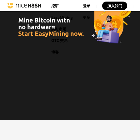
挖矿
登录
加入我们
|
|
EasyMining
更多
实时市场
OTC 交易
博客