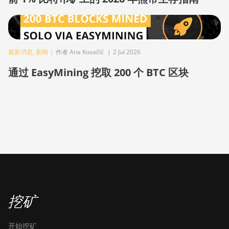
XP Hyd (430Th)
BITMAIN AntMiner S21e
XP Hyd 3U (860Th)
最新消息
,
新闻
|
作者 Ana Kovačič
|
2 Jul 2026
BITMAIN AntMiner S21j
XP Hyd (495Th/s)
通过 EasyMining 挖取 200 个 BTC 区块
BITMAIN AntMiner S9
BITMAIN AntMiner S9 SE
BITMAIN AntMiner S9i
BITMAIN AntMiner S9j
BITMAIN AntMiner S9k
BITMAIN AntMiner T15
BITMAIN AntMiner T17
挖矿
BITMAIN AntMiner T17+
开始挖矿