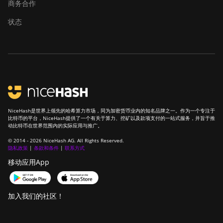
商务合作
Bitdeer SealMiner A4 Pro
状态
Air
Bitdeer SealMiner A4 Pro
Hydro
Bitdeer SealMiner A4
Ultra Hydro
Bitdeer SealMiner DL1
NiceHash是世界上领先的哈希算力市场，同为加密货币业内的知名品牌之一。作为一个专注于
Air
比特币的平台，NiceHash提供了一个有关于算力、挖矿以及款项支付的一站式服务，并旨于推
动比特币在世界范围内的实际应用与推广。
Bitdeer SealMiner DL1
© 2014 - 2026 NiceHash AG. All Rights Reserved.
Hydro
隐私政策
|
条款和条件
|
联系方式
Bitmain Antminer AL1
移动应用App
Canaan Avalon A15-194T
加入我们的社区！
Canaan Avalon A1566
Canaan Avalon A1566I