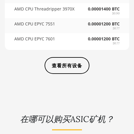
AT2880
🏳ㅤ SCR - SR
AMD CPU Threadripper 3970X
0.00001400 BTC
$0.90
BITFURY B8
🇸🇩ㅤ SDG
AMD CPU EPYC 7551
0.00001200 BTC
BITMAIN AntMiner AL1
🇸🇪ㅤ SEK
$0.77
(16.6Th)
AMD CPU EPYC 7601
0.00001200 BTC
🇸🇬ㅤ SGD - S$
$0.77
BITMAIN AntMiner D3
🏳ㅤ SHP - £
BITMAIN AntMiner D5
🇸🇱ㅤ SLL - Le
查看所有设备
BITMAIN AntMiner K5
🇸🇴ㅤ SOS - Ssh
BITMAIN AntMiner K7
🏳ㅤ SRD - $
BITMAIN AntMiner KA3
🇸🇾ㅤ SYP - SY£
BITMAIN AntMiner KS3
(8.3TH)
🇸🇿ㅤ SZL - L
在哪可以购买ASIC矿机？
BITMAIN AntMiner KS3
🇹🇭ㅤ THB - ฿
(9.4TH)
🇹🇭ㅤ TJS - ЅМ