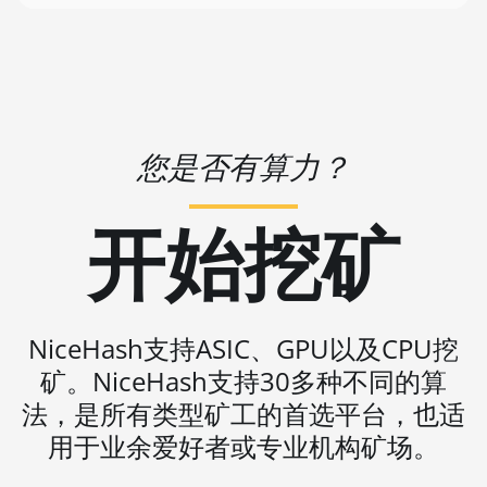
🇻🇺ㅤ VUV - Vt
BITMAIN AntMiner L9
(16Gh)
🏳ㅤ WST - WS$
BITMAIN AntMiner L9
🇨🇫ㅤ XAF - FCFA
(17Gh)
🇦🇬ㅤ XCD - $
BITMAIN AntMiner L9
您是否有算力？
🏳ㅤ XDR - SDR
Hyd 2U (27Gh)
🇨🇮ㅤ XOF - CFA
开始挖矿
BITMAIN AntMiner S11
🇵🇫ㅤ XPF - Fr
BITMAIN AntMiner S15
🇾🇪ㅤ YER - YR
BITMAIN AntMiner S17
🇿🇦ㅤ ZAR - R
NiceHash支持ASIC、GPU以及CPU挖
BITMAIN AntMiner S17
(53Th)
矿。NiceHash支持30多种不同的算
🇿🇲ㅤ ZMK - ZK
BITMAIN AntMiner S17
法，是所有类型矿工的首选平台，也适
Pro
用于业余爱好者或专业机构矿场。
BITMAIN AntMiner S17