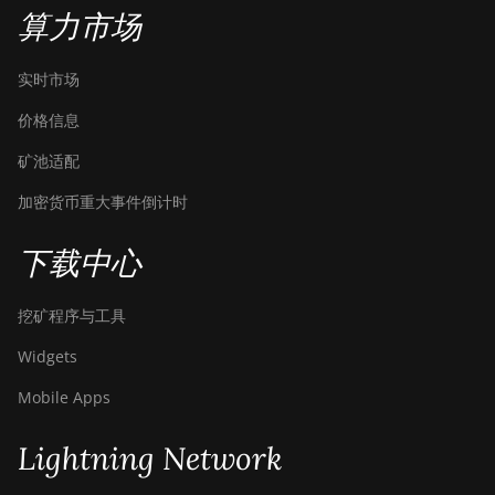
算力市场
BITMAIN Antminer S19
XP Hyd (255Th)
实时市场
BITMAIN Antminer S19j
价格信息
(100TH)
矿池适配
BITMAIN Antminer S19j
(90Th)
加密货币重大事件倒计时
BITMAIN Antminer S19j
Pro (96Th)
下载中心
BITMAIN Antminer S19j
挖矿程序与工具
XP (151TH)
Widgets
BITMAIN Antminer S19k
Pro (120Th)
Mobile Apps
BITMAIN Antminer S23
(580Th)
Lightning Network
BITMAIN Antminer S23