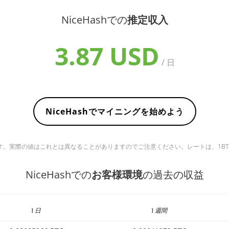
NiceHashでの
推定収入
3.87 USD
/ 日
NiceHashでマイニングを始めよう
実際の値はこれとは異なることがありますのでご注意ください。レートは、1BTC ＝ 6
NiceHashでの
お客様環境
の過去の収益
1 日
1 週間