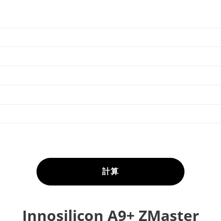
計算
Innosilicon A9+ ZMaster