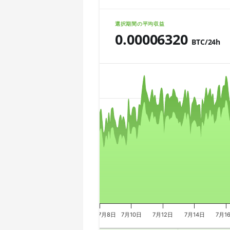
🇨🇱ㅤ CLP - CL$
AMD CPU Ryzen 7 5800X
選択期間の平均収益
🇨🇴ㅤ COP - CO$
0.00006320
AMD CPU Ryzen 7 5800X3D
BTC/24h
🇨🇷ㅤ CRC - ₡
AMD CPU Ryzen 7 7800X3D
Chart
🏳ㅤ CUC - $
AMD CPU Ryzen 9 3900X
🇨🇻ㅤ CVE - CV$
AMD CPU Ryzen 9 3900XT
Combination chart with 3 data series.
🇨🇿ㅤ CZK - Kč
The chart has 2 X axes displaying Tim
AMD CPU Ryzen 9 3950X
The chart has 3 Y axes displaying valu
🇩🇯ㅤ DJF - Fdj
AMD CPU Ryzen 9 5900X
🇩🇰ㅤ DKK - Dkr
AMD CPU Ryzen 9 5950X
🇩🇴ㅤ DOP - RD$
AMD CPU Ryzen 9 7900X
🇩🇿ㅤ DZD - DA
AMD CPU Ryzen 9 7950X
🇪🇬ㅤ EGP
AMD CPU Threadripper 1900X
7月8日
7月10日
7月12日
7月14日
7月1
🇪🇷ㅤ ERN - Nfk
AMD CPU Threadripper 1920X