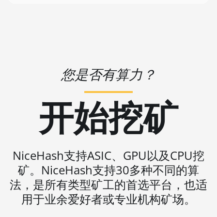
🇻🇺ㅤ VUV - Vt
2U (27Gh)
🏳ㅤ WST - WS$
BITMAIN AntMiner S11
🇨🇫ㅤ XAF - FCFA
BITMAIN AntMiner S15
🇦🇬ㅤ XCD - $
BITMAIN AntMiner S17
您是否有算力？
🏳ㅤ XDR - SDR
BITMAIN AntMiner S17
(53Th)
🇨🇮ㅤ XOF - CFA
开始挖矿
BITMAIN AntMiner S17 Pro
🇵🇫ㅤ XPF - Fr
BITMAIN AntMiner S17 Pro
🇾🇪ㅤ YER - YR
(50Th)
🇿🇦ㅤ ZAR - R
NiceHash支持ASIC、GPU以及CPU挖
BITMAIN AntMiner S17+
矿。NiceHash支持30多种不同的算
🇿🇲ㅤ ZMK - ZK
BITMAIN AntMiner S19
法，是所有类型矿工的首选平台，也适
BITMAIN AntMiner S19 Pro
用于业余爱好者或专业机构矿场。
BITMAIN AntMiner S19 Pro