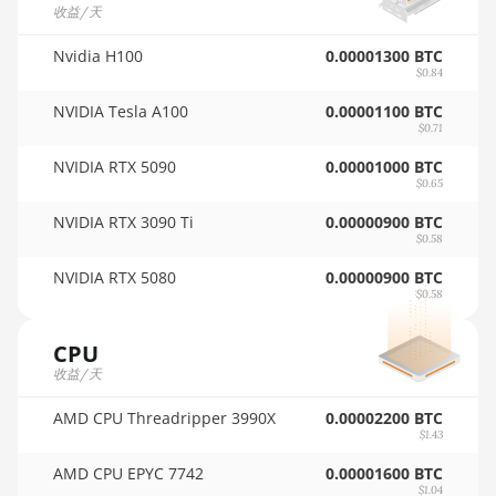
AMD RX Vega 56
收益/天
🇵🇦ㅤ PAB - B/.
AMD RX Vega 64
Nvidia H100
0.00001300 BTC
🇵🇪ㅤ PEN - S/.
$0.84
AMD Radeon Pro VII
NVIDIA Tesla A100
0.00001100 BTC
🏳ㅤ PGK - K
AMD Radeon VII
$0.71
🇵🇭ㅤ PHP - ₱
NVIDIA RTX 5090
0.00001000 BTC
AMD Vega Frontier Edition
$0.65
🇵🇰ㅤ PKR - PKRs
Auradine Teraflux AH3880
NVIDIA RTX 3090 Ti
0.00000900 BTC
🇵🇱ㅤ PLN - zł
$0.58
Auradine Teraflux AI2500
🇵🇾ㅤ PYG - ₲
NVIDIA RTX 5080
0.00000900 BTC
Auradine Teraflux AI3680
$0.58
🇶🇦ㅤ QAR - QR
Auradine Teraflux AT1500
CPU
🇷🇴ㅤ RON
收益/天
Auradine Teraflux AT2880
🇷🇸ㅤ RSD - din.
BITFURY B8
AMD CPU Threadripper 3990X
0.00002200 BTC
$1.43
🇸🇦ㅤ SAR - SR
BITMAIN AntMiner AL1
AMD CPU EPYC 7742
0.00001600 BTC
🇸🇧ㅤ SBD - $
(16.6Th)
$1.04