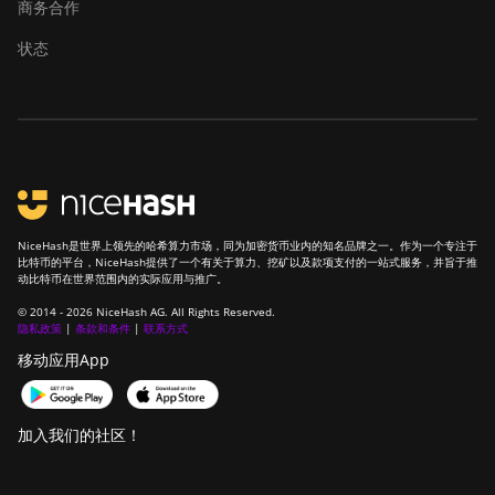
商务合作
Bitmain Antminer AL1
状态
Canaan Avalon A15-194T
Canaan Avalon A1566
Canaan Avalon A1566I
Canaan Avalon A15XP-206T
Canaan Avalon A16 (282Th)
NiceHash是世界上领先的哈希算力市场，同为加密货币业内的知名品牌之一。作为一个专注于
比特币的平台，NiceHash提供了一个有关于算力、挖矿以及款项支付的一站式服务，并旨于推
Canaan Avalon A16XP
动比特币在世界范围内的实际应用与推广。
(300Th)
© 2014 - 2026 NiceHash AG. All Rights Reserved.
隐私政策
|
条款和条件
|
联系方式
Canaan Avalon Made A1346
移动应用App
Canaan Avalon Made A1366
Canaan Avalon Made A1446
加入我们的社区！
Canaan Avalon Made A1466