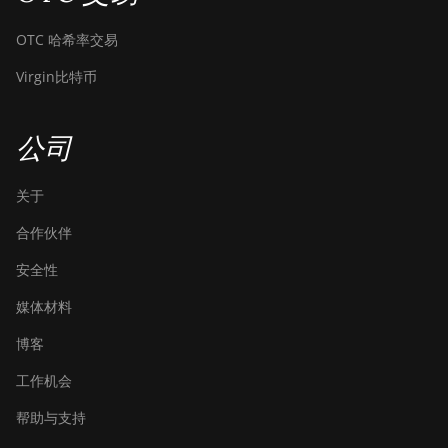
Bitdeer SealMiner A3 Air
OTC 哈希率交易
Bitdeer SealMiner A3 Hydro
Virgin比特币
Bitdeer SealMiner A3 Pro
Air
公司
Bitdeer SealMiner A3 Pro
Hydro
关于
Bitdeer SealMiner A4 Pro
Air
合作伙伴
Bitdeer SealMiner A4 Pro
安全性
Hydro
媒体材料
Bitdeer SealMiner A4 Ultra
博客
Hydro
工作机会
Bitdeer SealMiner DL1 Air
帮助与支持
Bitdeer SealMiner DL1
Hydro