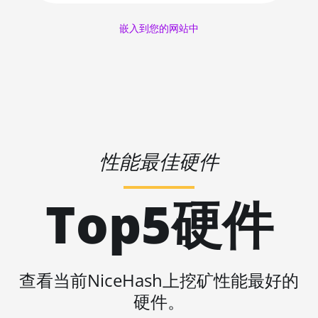
AMD RX 580 4GB
🇱🇷ㅤ LRD - $
嵌入到您的网站中
AMD RX 580 8GB
🏳ㅤ LSL - M
AMD RX 590 8GB
🇱🇹ㅤ LTL - Lt
AMD RX 6500 XT 4GB
🇱🇻ㅤ LVL - Ls
AMD RX 6600 8GB
🇱🇾ㅤ LYD - LD
AMD RX 6600 XT 8GB
性能最佳硬件
🇲🇦ㅤ MAD
AMD RX 6650 XT
🇲🇩ㅤ MDL
AMD RX 6700 10GB
Top5硬件
🇲🇬ㅤ MGA
AMD RX 6700 XT 12GB
🇲🇰ㅤ MKD
AMD RX 6750 XT 12GB
🇲🇲ㅤ MMK
AMD RX 6800 16GB
查看当前NiceHash上挖矿性能最好的
🏳ㅤ MNT - ₮
硬件。
AMD RX 6800 XT 16GB
🇲🇴ㅤ MOP - MOP$