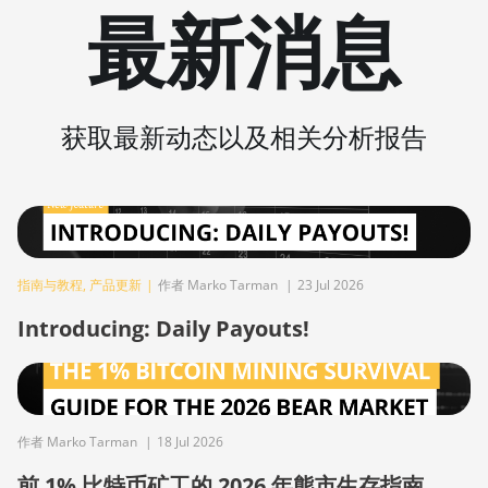
最新消息
Immersion (300Th)
BITMAIN AntMiner S21 XP+
Hyd (500Th)
BITMAIN AntMiner S21+
获取最新动态以及相关分析报告
(216Th)
BITMAIN AntMiner S21+
Hyd (319Th)
BITMAIN AntMiner S21e XP
Hyd (430Th)
指南与教程
,
产品更新
|
作者 Marko Tarman
|
23 Jul 2026
BITMAIN AntMiner S21e XP
Introducing: Daily Payouts!
Hyd 3U (860Th)
BITMAIN AntMiner S21j XP
Hyd (495Th/s)
BITMAIN AntMiner S9
作者 Marko Tarman
|
18 Jul 2026
BITMAIN AntMiner S9 SE
前 1% 比特币矿工的 2026 年熊市生存指南