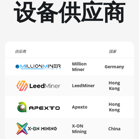
设备供应商
(20Gh)
🏳ㅤ TMT - m
BITMAIN AntMiner L11 Hyd.
🇹🇳ㅤ TND - DT
2U (33Gh)
🇹🇷ㅤ TRY - TL
BITMAIN AntMiner L11 Hyd.
6U (33Gh)
🇹🇹ㅤ TTD - TT$
BITMAIN AntMiner L11 Pro
供应商
🇹🇼ㅤ TWD - NT$
国家
(21Gh)
🇹🇿ㅤ TZS - TSh
Million
Germany
BITMAIN AntMiner L3 ++
Miner
🇺🇦ㅤ UAH - ₴
BITMAIN AntMiner L3+
Hong
LeedMiner
🇺🇬ㅤ UGX - USh
Kong
BITMAIN AntMiner L7
🇺🇾ㅤ UYU - $U
BITMAIN AntMiner L9
Hong
Apexto
(16Gh)
🇺🇿ㅤ UZS
Kong
BITMAIN AntMiner L9
🏳ㅤ VES - Bs.S
X-ON
(17Gh)
China
Mining
🇻🇳ㅤ VND - ₫
BITMAIN AntMiner L9 Hyd