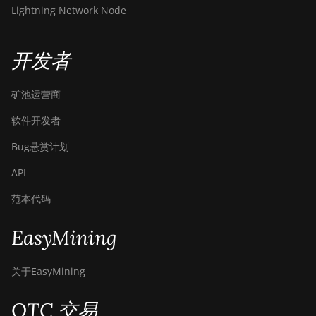
Hydro (145Th)
Lightning Network Node
BITMAIN Antminer T19
Hydro (158Th)
开发者
BITMAIN Antminer T21
(190TH)
矿池运营商
Baikal BK-G28
软件开发者
Baikal Giant X10
Bug悬赏计划
Baikal Giant+
API
Bitdeer SealMiner A2
范本代码
Bitdeer SealMiner A2 Hyd
EasyMining
Bitdeer SealMiner A2 Pro
Air
关于EasyMining
Bitdeer SealMiner A2 Pro
Hyd
OTC 交易