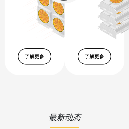
Pro+ (120Th)
BITMAIN AntMiner S19j
Pro++ (125Th)
BITMAIN AntMiner S21
(200Th)
BITMAIN AntMiner S21 Hyd.
(335Th)
了解更多
了解更多
BITMAIN AntMiner S21
Immersion (301Th)
BITMAIN AntMiner S21 Pro
BITMAIN AntMiner S21 XP
(270Th)
BITMAIN AntMiner S21 XP
最新动态
Hyd (473Th)
BITMAIN AntMiner S21 XP