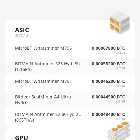
AMD RX 6900 XT 16GB
🇲🇺ㅤ MUR - MURs
AMD RX 6950 XT
🏳ㅤ MVR - Rf
AMD RX 7600
ASIC
🇲🇼ㅤ MWK - MK
收益/天
AMD RX 7600 XT
🇲🇽ㅤ MXN - MX$
MicroBT Whatsminer M79S
0.00067800 BTC
AMD RX 7700 XT
$44.02
🇲🇾ㅤ MYR - RM
AMD RX 7800 XT
BITMAIN Antminer S23 Hyd. 3U
0.00058200 BTC
🇳🇦ㅤ NAD - N$
(1.16Ph)
$37.79
AMD RX 7900 GRE
🇳🇬ㅤ NGN - ₦
MicroBT Whatsminer M79
0.00046200 BTC
AMD RX 7900 XT 20GB
$30.00
🇳🇮ㅤ NIO - C$
AMD RX 7900 XTX 24GB
Bitdeer SealMiner A4 Ultra
0.00044500 BTC
Hydro
🇳🇴ㅤ NOK - Nkr
$28.89
AMD RX 9070
🇳🇵ㅤ NPR - NPRs
BITMAIN Antminer S23e Hyd 2U
0.00043400 BTC
AMD RX 9070 GRE
(865Th/s)
$28.18
🇳🇿ㅤ NZD - NZ$
AMD RX 9070 XT
GPU
🇴🇲ㅤ OMR