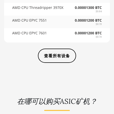
🏳ㅤ SCR - SR
BITMAIN AntMiner D3
AMD CPU Threadripper 3970X
0.00001300 BTC
$0.84
🇸🇩ㅤ SDG
BITMAIN AntMiner D5
AMD CPU EPYC 7551
0.00001200 BTC
🇸🇪ㅤ SEK
BITMAIN AntMiner K5
$0.78
AMD CPU EPYC 7601
0.00001200 BTC
🇸🇬ㅤ SGD - S$
BITMAIN AntMiner K7
$0.78
🏳ㅤ SHP - £
BITMAIN AntMiner KA3
🇸🇱ㅤ SLL - Le
BITMAIN AntMiner KS3
查看所有设备
(8.3TH)
🇸🇴ㅤ SOS - Ssh
BITMAIN AntMiner KS3
🏳ㅤ SRD - $
(9.4TH)
🇸🇾ㅤ SYP - SY£
BITMAIN AntMiner KS5
🇸🇿ㅤ SZL - L
BITMAIN AntMiner KS5 Pro
在哪可以购买ASIC矿机？
🇹🇭ㅤ THB - ฿
BITMAIN AntMiner KS7
🇹🇭ㅤ TJS - ЅМ
BITMAIN AntMiner L11