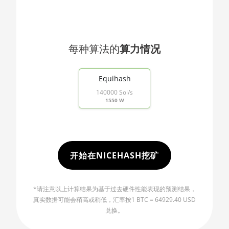
🇯🇴ㅤ JOD - JD
AMD RX 470 8GB
🇯🇵ㅤ JPY - ¥
AMD RX 480 8GB
🏳ㅤ KGS - сом
每种算法的
算力情况
AMD RX 550 4GB
🇰🇭ㅤ KHR
End of interactive chart.
AMD RX 5500 XT 4GB
🇰🇲ㅤ KMF - CF
Equihash
AMD RX 5500 XT 8GB
140000 Sol/s
🏳ㅤ KPW - W
1550 W
AMD RX 5600
🇰🇷ㅤ KRW - ₩
AMD RX 5600 XT 6GB
🇰🇼ㅤ KWD - KD
AMD RX 570 16GB
🇰🇾ㅤ KYD - $
开始在NICEHASH挖矿
AMD RX 570 4GB
🇰🇿ㅤ KZT
AMD RX 570 8GB
*请注意以上计算结果为基于过去硬件性能表现的预测结果，
🇱🇦ㅤ LAK - ₭
AMD RX 5700 8GB
真实数据可能会稍高或稍低，汇率按1 BTC = 64929.40 USD
🇱🇧ㅤ LBP - LB£
兑换。
AMD RX 5700 XT 8GB
🇱🇰ㅤ LKR - SLRs