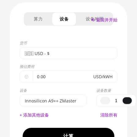
算力
设备
设备对照
⟲ 返回并开始
货币
🇺🇸ㅤ USD - $
🇪🇺ㅤ EUR - €
预估费用
🇺🇸ㅤ USD - $
🤑
USD/kWH
🇨🇳ㅤ CNY - CN¥
设备
设备数量
🇬🇧ㅤ GBP - £
Innosilicon A9++ ZMaster
🇷🇺ㅤ RUB
BITMAIN AntMiner S17e
+ 添加其他设备
清除所有
(64Th)
- - -
AMD CPU EPYC 7302
🇦🇪ㅤ AED
计算