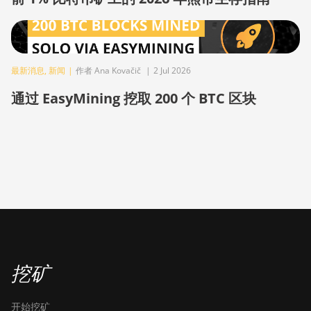
BITMAIN AntMiner S9i
BITMAIN AntMiner S9j
BITMAIN AntMiner S9k
最新消息
,
新闻
|
作者 Ana Kovačič
|
2 Jul 2026
通过 EasyMining 挖取 200 个 BTC 区块
BITMAIN AntMiner T15
BITMAIN AntMiner T17
BITMAIN AntMiner T17+
BITMAIN AntMiner T17e
BITMAIN AntMiner T9+
BITMAIN AntMiner Z11
BITMAIN AntMiner Z11e
挖矿
BITMAIN AntMiner Z11j
BITMAIN AntMiner Z15
开始挖矿