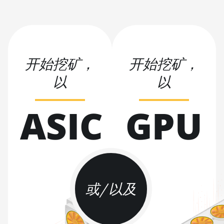
Hyd. (184Th)
BITMAIN AntMiner S19 Pro+
Hyd (198Th)
BITMAIN AntMiner S19 Pro+
开始挖矿，
开始挖矿，
Hyd. (191Th)
以
以
BITMAIN AntMiner S19 XP
(140Th)
ASIC
GPU
BITMAIN AntMiner S19 XP
Hyd 3U (512Th)
BITMAIN AntMiner S19 XP+
Hyd (279Th)
BITMAIN AntMiner S19j Pro
(100Th)
或/以及
BITMAIN AntMiner S19j Pro
(104Th)
BITMAIN AntMiner S19j