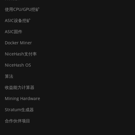
BITMAIN AntMiner Z15 Pro
使用CPU/GPU挖矿
BITMAIN AntMiner Z15e
ASIC设备挖矿
BITMAIN AntMiner Z15j
ASIC固件
BITMAIN Antminer S19 Hyd.
Docker Miner
(152Th)
NiceHash支付率
BITMAIN Antminer S19
Hydro (158Th)
NiceHash OS
BITMAIN Antminer S19 XP
算法
Hyd (255Th)
收益能力计算器
BITMAIN Antminer S19j
Mining Hardware
(100TH)
Stratum生成器
BITMAIN Antminer S19j
(90Th)
合作伙伴项目
BITMAIN Antminer S19j Pro
(96Th)