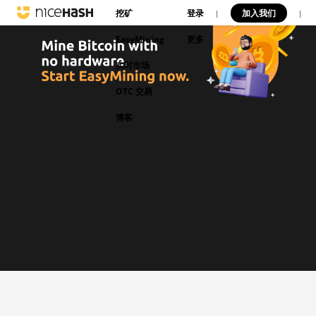
挖矿
登录
加入我们
|
|
EasyMining
更多
实时市场
OTC 交易
博客