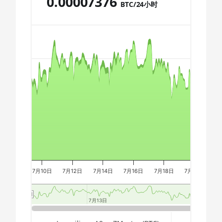
0.00007376
AMD CPU Ryzen 9 7900X
BTC/24小时
🇩🇿ㅤ DZD - DA
AMD CPU Ryzen 9 7950X
Chart
🇪🇬ㅤ EGP
AMD CPU Threadripper
🇪🇷ㅤ ERN - Nfk
1900X
🇪🇹ㅤ ETB - Br
Combination chart with 3 data series.
AMD CPU Threadripper
The chart has 2 X axes displaying Time, and navigator-x-a
1920X
🏳ㅤ FJD - FJ$
The chart has 3 Y axes displaying values, values, and navi
AMD CPU Threadripper
🇫🇰ㅤ FKP - £
1950X
🇬🇪ㅤ GEL
AMD CPU Threadripper
🇬🇭ㅤ GHS - GH₵
2920X
🇬🇮ㅤ GIP - £
AMD CPU Threadripper
2950X
🏳ㅤ GMD - D
7月10日
7月12日
7月14日
7月16日
7月18日
7月20日
7
AMD CPU Threadripper
🇬🇳ㅤ GNF - FG
2970WX
7月13日
7月13日
7月20日
7月20日
🇬🇹ㅤ GTQ
AMD CPU Threadripper
2990WX
End of interactive chart.