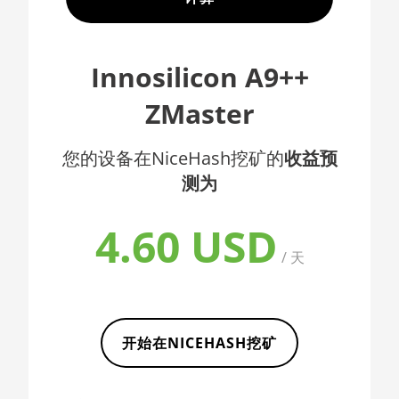
AMD CPU EPYC 7352
🇦🇫ㅤ AFN - Af
AMD CPU EPYC 7402
🇦🇱ㅤ ALL
Innosilicon A9++
AMD CPU EPYC 7402P
🇦🇲ㅤ AMD
ZMaster
AMD CPU EPYC 7551
🇧🇶ㅤ ANG - ƒ
AMD CPU EPYC 7601
🇦🇴ㅤ AOA - Kz
您的设备在NiceHash挖矿的
收益预
AMD CPU EPYC 7742
测为
🇦🇷ㅤ ARS - AR$
AMD CPU Ryzen 3 1300X
🇦🇺ㅤ AUD - AU$
4.60 USD
AMD CPU Ryzen 5 1400
🏳ㅤ AWG - ƒ
/ 天
AMD CPU Ryzen 5 1500X
🇦🇿ㅤ AZN - man.
AMD CPU Ryzen 5 1600
🇧🇦ㅤ BAM - KM
AMD CPU Ryzen 5 1600X
开始在NICEHASH挖矿
🏳ㅤ BBD - Bds$
AMD CPU Ryzen 5 2600
🇧🇩ㅤ BDT - Tk