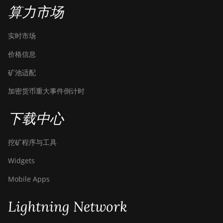
算力市场
BITMAIN Antminer S19j XP
(151TH)
实时市场
BITMAIN Antminer S19k Pro
价格信息
(120Th)
矿池适配
BITMAIN Antminer S23
(580Th)
加密货币重大事件倒计时
BITMAIN Antminer S23 Hyd.
(580Th)
下载中心
BITMAIN Antminer S23 Hyd.
挖矿程序与工具
3U (1.16Ph)
Widgets
BITMAIN Antminer S23
Imm. (442Th)
Mobile Apps
BITMAIN Antminer S23e
Hyd 2U (865Th/s)
Lightning Network
BITMAIN Antminer T19