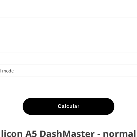
al mode
Calcular
ilicon A5 DashMaster - norma