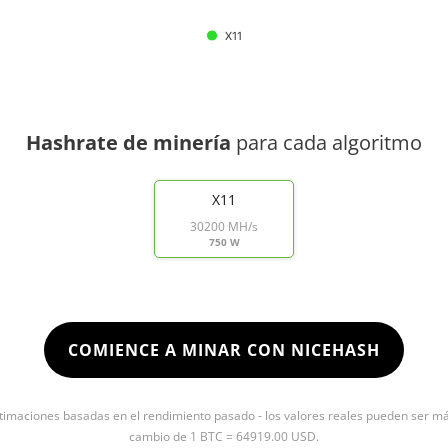
X11
Hashrate de minería
para cada algoritmo
X11
30200 MH/s
750 W
COMIENCE A MINAR CON NICEHASH
timaciones basadas en el rendimiento pasado - los valores reales pueden ser más 
cambio de 1 BTC = 64919.00 USD.