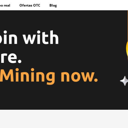
o real
Ofertas OTC
Blog