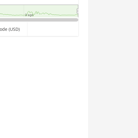
3 ago
3 ago
ode (USD)