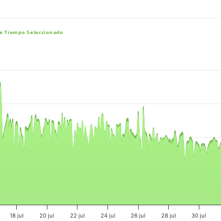
De Tiempo Seleccionado
e, and navigator-x-axis.
es, values, and navigator-y-axis.
18 jul
20 jul
22 jul
24 jul
26 jul
28 jul
30 jul