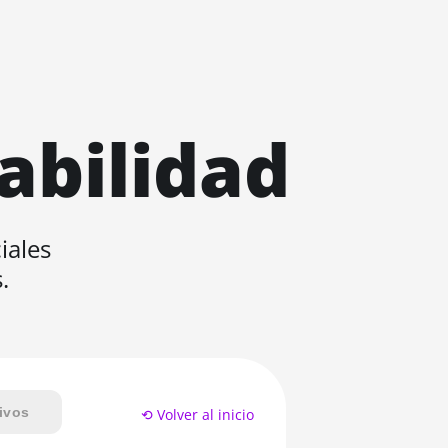
abilidad
iales
.
ivos
⟲ Volver al inicio