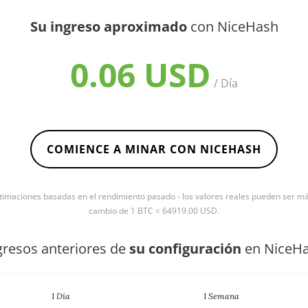
Su ingreso aproximado
con NiceHash
0.06 USD
/ Día
COMIENCE A MINAR CON NICEHASH
timaciones basadas en el rendimiento pasado - los valores reales pueden ser más 
cambio de 1 BTC = 64919.00 USD.
gresos anteriores de
su configuración
en NiceH
1 Día
1 Semana