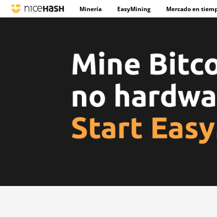
Minería
EasyMining
Mercado en tiemp