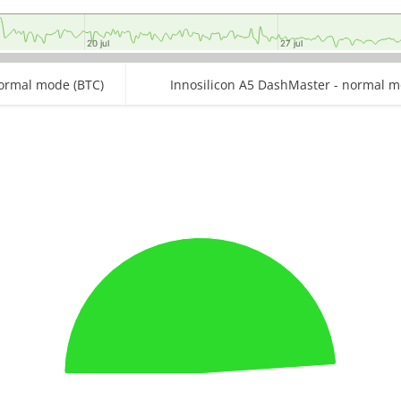
20 jul
20 jul
27 jul
27 jul
normal mode (BTC)
Innosilicon A5 DashMaster - normal m