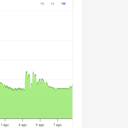
1D
1S
1M
1 ago
3 ago
5 ago
7 ago