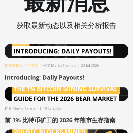
最新消息
AntMiner AL1
(16.6Th)
BITMAIN
获取最新动态以及相关分析报告
AntMiner D3
BITMAIN
AntMiner D5
BITMAIN
AntMiner K5
指南与教程
,
产品更新
|
作者 Marko Tarman
|
23 Jul 2026
BITMAIN
Introducing: Daily Payouts!
AntMiner K7
BITMAIN
AntMiner KA3
BITMAIN
作者 Marko Tarman
|
18 Jul 2026
AntMiner KS3
前 1% 比特币矿工的 2026 年熊市生存指南
(8.3TH)
BITMAIN