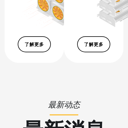
Auradine
Teraflux
AH3880
Auradine
Teraflux
AI2500
了解更多
了解更多
Auradine
Teraflux
AI3680
Auradine
Teraflux
AT1500
Auradine
Teraflux
最新动态
AT2880
BITFURY B8
BITMAIN