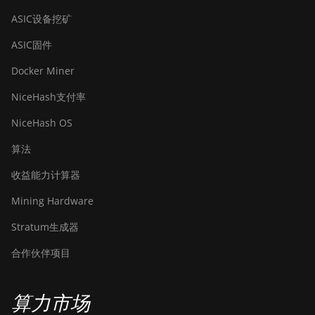
Hyd. 6U (33Gh)
ASIC设备挖矿
BITMAIN
ASIC固件
AntMiner L11
Pro (21Gh)
Docker Miner
BITMAIN
NiceHash支付率
AntMiner L3
NiceHash OS
++
算法
BITMAIN
AntMiner L3+
收益能力计算器
BITMAIN
Mining Hardware
AntMiner L7
Stratum生成器
BITMAIN
AntMiner L9
合作伙伴项目
(16Gh)
BITMAIN
算力市场
AntMiner L9