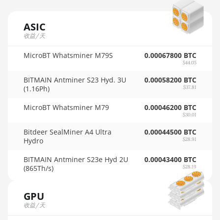
AMD PRO
🇲🇺ㅤ MUR - MURs
W6800 32GB
ASIC
🏳ㅤ MVR - Rf
收益/天
AMD R9 380
🇲🇼ㅤ MWK - MK
MicroBT Whatsminer M79S
0.00067800 BTC
AMD R9 380X
$44.05
🇲🇽ㅤ MXN - MX$
AMD R9 390
BITMAIN Antminer S23 Hyd. 3U
0.00058200 BTC
🇲🇾ㅤ MYR - RM
(1.16Ph)
$37.81
AMD R9 Fury
Nano
🇳🇦ㅤ NAD - N$
MicroBT Whatsminer M79
0.00046200 BTC
$30.01
AMD RX 460
🇳🇬ㅤ NGN - ₦
4GB
Bitdeer SealMiner A4 Ultra
0.00044500 BTC
Hydro
$28.91
🇳🇮ㅤ NIO - C$
AMD RX 470
BITMAIN Antminer S23e Hyd 2U
4GB
0.00043400 BTC
🇳🇴ㅤ NOK - Nkr
(865Th/s)
$28.19
AMD RX 470
🇳🇵ㅤ NPR - NPRs
8GB
GPU
🇳🇿ㅤ NZD - NZ$
收益/天
AMD RX 480
🇴🇲ㅤ OMR
8GB