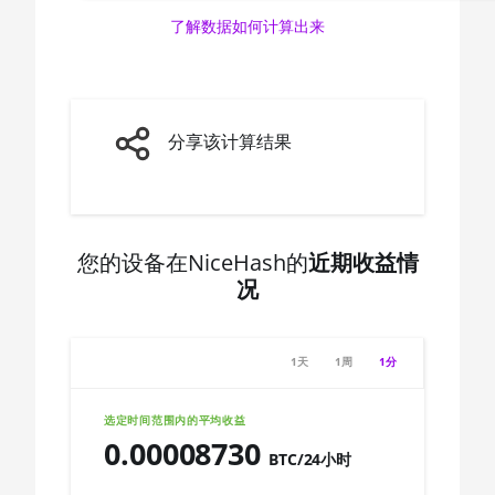
🇨🇦ㅤ CAD - CA$
了解数据如何计算出来
AMD CPU
Ryzen 5 3600X
🇨🇩ㅤ CDF
AMD CPU
🇨🇭ㅤ CHF
Ryzen 5
🇨🇱ㅤ CLP - CL$
分享该计算结果
3600XT
🇨🇴ㅤ COP - CO$
AMD CPU
Ryzen 5 5600X
🇨🇷ㅤ CRC - ₡
AMD CPU
您的设备在NiceHash的
近期收益情
🏳ㅤ CUC - $
Ryzen 5 7600X
况
🇨🇻ㅤ CVE - CV$
AMD CPU
Ryzen 7 1700
🇨🇿ㅤ CZK - Kč
1天
1周
1分
AMD CPU
🇩🇯ㅤ DJF - Fdj
Ryzen 7 1700X
选定时间范围内的平均收益
🇩🇰ㅤ DKK - Dkr
AMD CPU
0.00008730
BTC/24小时
Ryzen 7 1800X
🇩🇴ㅤ DOP - RD$