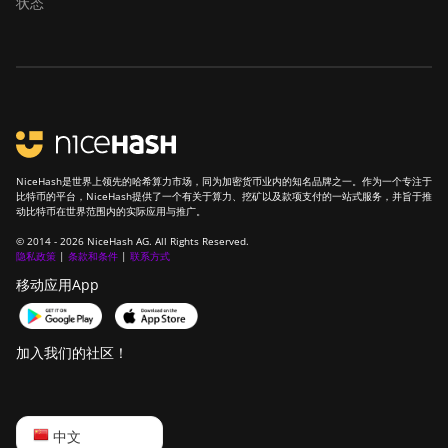
状态
Pro (100Th)
BITMAIN
AntMiner S19j
Pro (104Th)
BITMAIN
AntMiner S19j
Pro+ (120Th)
NiceHash是世界上领先的哈希算力市场，同为加密货币业内的知名品牌之一。作为一个专注于
BITMAIN
比特币的平台，NiceHash提供了一个有关于算力、挖矿以及款项支付的一站式服务，并旨于推
动比特币在世界范围内的实际应用与推广。
AntMiner S19j
Pro++ (125Th)
© 2014 - 2026 NiceHash AG. All Rights Reserved.
隐私政策
|
条款和条件
|
联系方式
BITMAIN
移动应用App
AntMiner S21
(200Th)
加入我们的社区！
BITMAIN
AntMiner S21
Hyd. (335Th)
English
BITMAIN
中文