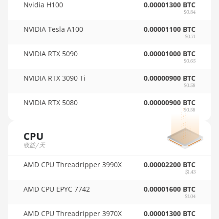
Nvidia H100
0.00001300 BTC
🇵🇦ㅤ PAB - B/.
$0.84
AMD RX 550
4GB
NVIDIA Tesla A100
0.00001100 BTC
🇵🇪ㅤ PEN - S/.
$0.71
AMD RX 5500
🏳ㅤ PGK - K
XT 4GB
NVIDIA RTX 5090
0.00001000 BTC
$0.65
🇵🇭ㅤ PHP - ₱
AMD RX 5500
NVIDIA RTX 3090 Ti
0.00000900 BTC
XT 8GB
🇵🇰ㅤ PKR - PKRs
$0.58
AMD RX 5600
NVIDIA RTX 5080
0.00000900 BTC
🇵🇱ㅤ PLN - zł
$0.58
AMD RX 5600
🇵🇾ㅤ PYG - ₲
XT 6GB
CPU
🇶🇦ㅤ QAR - QR
收益/天
AMD RX 570
16GB
🇷🇴ㅤ RON
AMD CPU Threadripper 3990X
0.00002200 BTC
$1.43
AMD RX 570
🇷🇸ㅤ RSD - din.
4GB
AMD CPU EPYC 7742
0.00001600 BTC
🇸🇦ㅤ SAR - SR
$1.04
AMD RX 570
🇸🇧ㅤ SBD - $
8GB
AMD CPU Threadripper 3970X
0.00001300 BTC