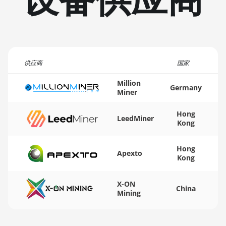
XT 8GB
🏳ㅤ TMT - m
AMD RX 6650
🇹🇳ㅤ TND - DT
XT
🇹🇷ㅤ TRY - TL
AMD RX 6700
10GB
供应商
国家
🇹🇹ㅤ TTD - TT$
AMD RX 6700
Million
🇹🇼ㅤ TWD - NT$
Germany
XT 12GB
Miner
🇹🇿ㅤ TZS - TSh
AMD RX 6750
Hong
LeedMiner
XT 12GB
🇺🇦ㅤ UAH - ₴
Kong
AMD RX 6800
🇺🇬ㅤ UGX - USh
16GB
Hong
Apexto
Kong
🇺🇾ㅤ UYU - $U
AMD RX 6800
XT 16GB
🇺🇿ㅤ UZS
X-ON
China
Mining
AMD RX 6900
🏳ㅤ VES - Bs.S
XT 16GB
🇻🇳ㅤ VND - ₫
AMD RX 6950