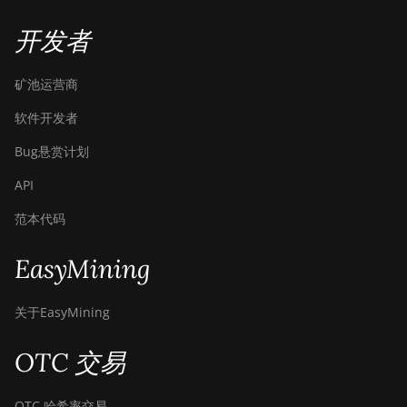
BITMAIN
AntMiner S17
开发者
Pro (50Th)
BITMAIN
矿池运营商
AntMiner S17+
软件开发者
BITMAIN
AntMiner S19
Bug悬赏计划
BITMAIN
API
AntMiner S19
范本代码
Pro
BITMAIN
EasyMining
AntMiner S19
Pro Hyd.
(184Th)
关于EasyMining
BITMAIN
OTC 交易
AntMiner S19
Pro+ Hyd
(198Th)
OTC 哈希率交易