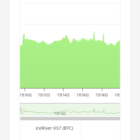
Chart
AMD CPU
🇩🇿ㅤ DZD - DA
Ryzen 7 2700
🇪🇬ㅤ EGP
AMD CPU
Combination chart with 3 data series.
🇪🇷ㅤ ERN - Nfk
Ryzen 7 2700X
The chart has 2 X axes displaying Time, and navigator-x-a
🇪🇹ㅤ ETB - Br
The chart has 3 Y axes displaying values, values, and navi
AMD CPU
Ryzen 7 3700X
🏳ㅤ FJD - FJ$
AMD CPU
🇫🇰ㅤ FKP - £
Ryzen 7 3800X
🇬🇪ㅤ GEL
AMD CPU
Ryzen 7
🇬🇭ㅤ GHS - GH₵
3800XT
7月10日
🇬🇮ㅤ GIP - £
7月12日
7月14日
7月16日
7月18日
7月20日
7月
AMD CPU
Ryzen 7 5700G
🏳ㅤ GMD - D
7月13日
7月13日
7月20日
7月20日
AMD CPU
🇬🇳ㅤ GNF - FG
Ryzen 7 5800X
End of interactive chart.
IceRiver KS7 (BTC)
🇬🇹ㅤ GTQ
AMD CPU