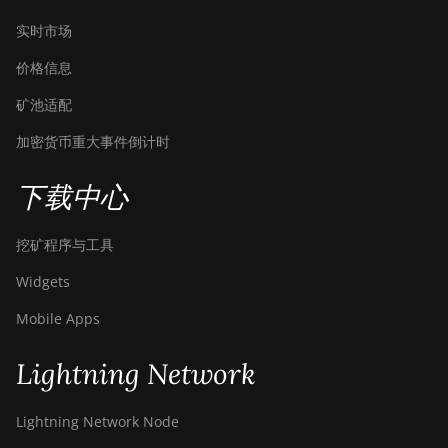
(17Gh)
实时市场
BITMAIN
AntMiner L9
价格信息
Hyd 2U (27Gh)
矿池适配
BITMAIN
AntMiner S11
加密货币重大事件倒计时
BITMAIN
下载中心
AntMiner S15
BITMAIN
挖矿程序与工具
AntMiner S17
Widgets
BITMAIN
AntMiner S17
Mobile Apps
(53Th)
Lightning Network
BITMAIN
AntMiner S17
Pro
Lightning Network Node