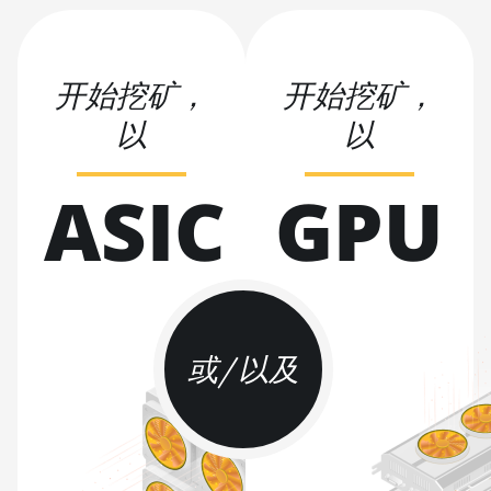
AMD RX 9070
GRE
开始挖矿，
开始挖矿，
AMD RX 9070
XT
以
以
AMD RX Vega
56
ASIC
GPU
AMD RX Vega
64
AMD Radeon
Pro VII
AMD Radeon
或/以及
VII
AMD Vega
Frontier
Edition