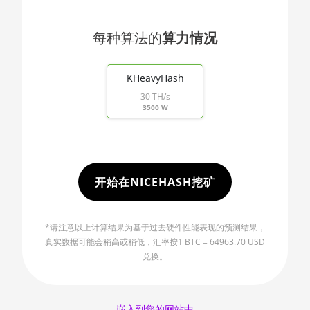
🇯🇴ㅤ JOD - JD
AMD CPU
Ryzen 9 7900X
🇯🇵ㅤ JPY - ¥
每种算法的
算力情况
AMD CPU
🏳ㅤ KGS - сом
End of interactive chart.
Ryzen 9 7950X
KHeavyHash
🇰🇭ㅤ KHR
AMD CPU
30 TH/s
Threadripper
🇰🇲ㅤ KMF - CF
3500 W
1900X
🏳ㅤ KPW - W
AMD CPU
🇰🇷ㅤ KRW - ₩
Threadripper
1920X
🇰🇼ㅤ KWD - KD
开始在NICEHASH挖矿
AMD CPU
🇰🇾ㅤ KYD - $
Threadripper
1950X
*请注意以上计算结果为基于过去硬件性能表现的预测结果，
🇰🇿ㅤ KZT
真实数据可能会稍高或稍低，汇率按1 BTC = 64963.70 USD
AMD CPU
兑换。
🇱🇦ㅤ LAK - ₭
Threadripper
2920X
🇱🇧ㅤ LBP - LB£
AMD CPU
🇱🇰ㅤ LKR - SLRs
嵌入到您的网站中