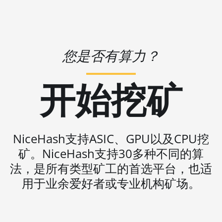
🇻🇺ㅤ VUV - Vt
XT
🏳ㅤ WST - WS$
AMD RX 7600
🇨🇫ㅤ XAF - FCFA
AMD RX 7600
您是否有算力？
XT
🇦🇬ㅤ XCD - $
AMD RX 7700
开始挖矿
🏳ㅤ XDR - SDR
XT
🇨🇮ㅤ XOF - CFA
AMD RX 7800
XT
🇵🇫ㅤ XPF - Fr
AMD RX 7900
NiceHash支持ASIC、GPU以及CPU挖
🇾🇪ㅤ YER - YR
GRE
矿。NiceHash支持30多种不同的算
🇿🇦ㅤ ZAR - R
AMD RX 7900
法，是所有类型矿工的首选平台，也适
XT 20GB
🇿🇲ㅤ ZMK - ZK
用于业余爱好者或专业机构矿场。
AMD RX 7900
XTX 24GB
AMD RX 9070