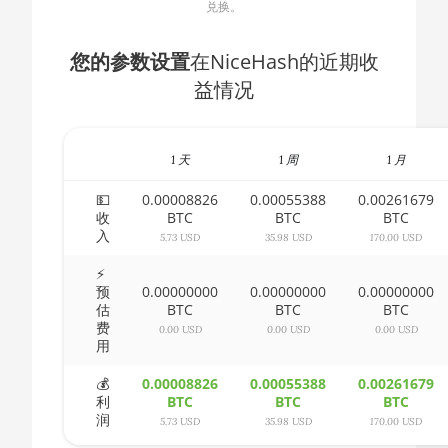
兑换。
AMD CPU
🇧🇬ㅤ BGN
Ryzen 5 1400
🇧🇭ㅤ BHD - BD
您的参数设置
在NiceHash的近期收
AMD CPU
益情况
🇧🇮ㅤ BIF - FBu
Ryzen 5 1500X
🇧🇲ㅤ BMD - $
AMD CPU
Ryzen 5 1600
1 天
1 周
1 月
🇧🇳ㅤ BND - BN$
AMD CPU
💵
0.00008826
0.00055388
0.00261679
🇧🇴ㅤ BOB - Bs
Ryzen 5 1600X
收
BTC
BTC
BTC
入
🇧🇷ㅤ BRL - R$
5.73 USD
35.98 USD
170.00 USD
AMD CPU
Ryzen 5 2600
⚡
🏳ㅤ BSD - B$
预
0.00000000
0.00000000
0.00000000
AMD CPU
估
BTC
BTC
BTC
🇧🇹ㅤ BTN - Nu.
Ryzen 5 2600X
费
0.00 USD
0.00 USD
0.00 USD
用
🇧🇼ㅤ BWP
AMD CPU
Ryzen 5 3500X
💰
0.00008826
0.00055388
0.00261679
🇧🇾ㅤ BYN
利
BTC
BTC
BTC
AMD CPU
润
5.73 USD
35.98 USD
170.00 USD
🇧🇿ㅤ BZD - BZ$
Ryzen 5 3600