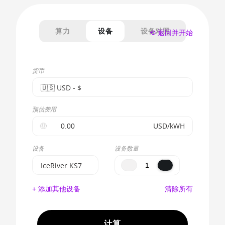
算力
设备
设备对照
⟲ 返回并开始
货币
🇺🇸ㅤ USD - $
🇪🇺ㅤ EUR - €
预估费用
🇺🇸ㅤ USD - $
🤑
USD/kWH
🇨🇳ㅤ CNY - CN¥
设备
设备数量
🇬🇧ㅤ GBP - £
IceRiver KS7
🇷🇺ㅤ RUB
BITMAIN
+ 添加其他设备
清除所有
AntMiner S17e
- - -
(64Th)
🇦🇪ㅤ AED
AMD CPU EPYC
计算