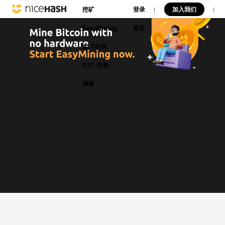
挖矿
登录
加入我们
|
|
EasyMining
更多
实时市场
OTC 交易
博客