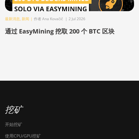
AntMiner KS3
(9.4TH)
最新消息
,
新闻
|
作者 Ana Kovačič
|
2 Jul 2026
BITMAIN
AntMiner KS5
通过 EasyMining 挖取 200 个 BTC 区块
BITMAIN
AntMiner KS5
Pro
BITMAIN
AntMiner KS7
BITMAIN
AntMiner L11
(20Gh)
挖矿
BITMAIN
AntMiner L11
Hyd. 2U (33Gh)
开始挖矿
BITMAIN
使用CPU/GPU挖矿
AntMiner L11