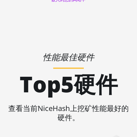
Threadripper
2950X
🇱🇷ㅤ LRD - $
AMD CPU
🏳ㅤ LSL - M
Threadripper
🇱🇹ㅤ LTL - Lt
2970WX
🇱🇻ㅤ LVL - Ls
AMD CPU
Threadripper
性能最佳硬件
🇱🇾ㅤ LYD - LD
2990WX
🇲🇦ㅤ MAD
AMD CPU
Top5硬件
Threadripper
🇲🇩ㅤ MDL
3960X
🇲🇬ㅤ MGA
AMD CPU
Threadripper
🇲🇰ㅤ MKD
查看当前NiceHash上挖矿性能最好的
3970X
🇲🇲ㅤ MMK
硬件。
AMD CPU
🏳ㅤ MNT - ₮
Threadripper
3990X
🇲🇴ㅤ MOP - MOP$