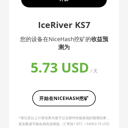
7302
🇦🇫ㅤ AFN - Af
AMD CPU EPYC
🇦🇱ㅤ ALL
IceRiver KS7
7352
🇦🇲ㅤ AMD
AMD CPU EPYC
您的设备在NiceHash挖矿的
收益预
🇧🇶ㅤ ANG - ƒ
7402
测为
🇦🇴ㅤ AOA - Kz
AMD CPU EPYC
7402P
🇦🇷ㅤ ARS - AR$
5.73 USD
AMD CPU EPYC
🇦🇺ㅤ AUD - AU$
/ 天
7551
🏳ㅤ AWG - ƒ
AMD CPU EPYC
7601
🇦🇿ㅤ AZN - man.
开始在NICEHASH挖矿
AMD CPU EPYC
🇧🇦ㅤ BAM - KM
7742
🏳ㅤ BBD - Bds$
AMD CPU
*请注意以上计算结果为基于过去硬件性能表现的预测结果，
Ryzen 3 1300X
🇧🇩ㅤ BDT - Tk
真实数据可能会稍高或稍低，汇率按1 BTC = 64963.70 USD