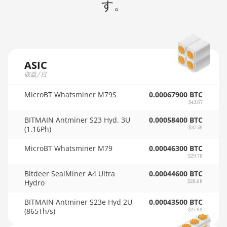
す。
🇲🇺ㅤ MUR - MURs
W6800 32GB
🏳ㅤ MVR - Rf
AMD R9 380
🇲🇼ㅤ MWK - MK
AMD R9 380X
🇲🇽ㅤ MXN - MX$
ASIC
AMD R9 390
収益/日
🇲🇾ㅤ MYR - RM
AMD R9 Fury
Nano
MicroBT Whatsminer M79S
0.00067900 BTC
🇳🇦ㅤ NAD - N$
$43.67
AMD RX 460
🇳🇬ㅤ NGN - ₦
BITMAIN Antminer S23 Hyd. 3U
0.00058400 BTC
4GB
(1.16Ph)
$37.56
🇳🇮ㅤ NIO - C$
AMD RX 470
MicroBT Whatsminer M79
0.00046300 BTC
4GB
🇳🇴ㅤ NOK - Nkr
$29.78
AMD RX 470
🇳🇵ㅤ NPR - NPRs
Bitdeer SealMiner A4 Ultra
0.00044600 BTC
8GB
Hydro
$28.68
🇳🇿ㅤ NZD - NZ$
AMD RX 480
BITMAIN Antminer S23e Hyd 2U
0.00043500 BTC
🇴🇲ㅤ OMR
8GB
(865Th/s)
$27.98