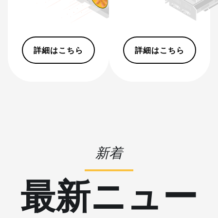
(16.6Th)
BITMAIN
AntMiner D3
詳細はこちら
詳細はこちら
BITMAIN
AntMiner D5
BITMAIN
AntMiner K5
BITMAIN
AntMiner K7
BITMAIN
AntMiner KA3
新着
BITMAIN
AntMiner KS3
最新ニュー
(8.3TH)
BITMAIN
AntMiner KS3