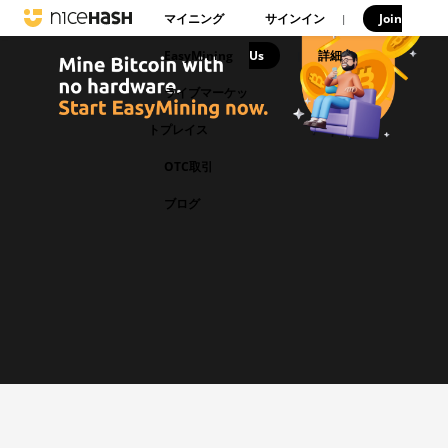
マイニング
サインイン
Join
|
EasyMining
Us
|
詳細
ライブマーケッ
トプレイス
OTC取引
ブログ