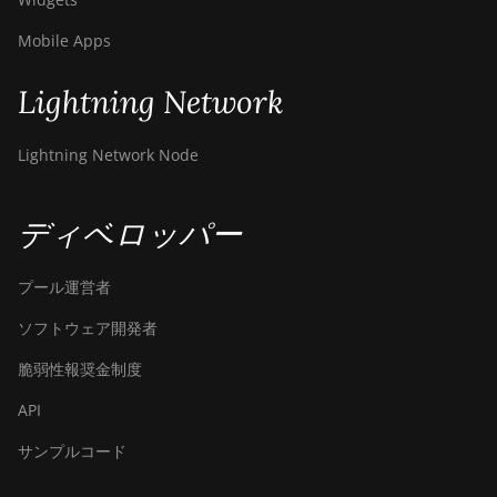
BITMAIN
AntMiner S19
Mobile Apps
Pro+ Hyd.
(191Th)
Lightning Network
BITMAIN
AntMiner S19
Lightning Network Node
XP (140Th)
BITMAIN
ディベロッパー
AntMiner S19
XP Hyd 3U
(512Th)
プール運営者
BITMAIN
ソフトウェア開発者
AntMiner S19
XP+ Hyd
脆弱性報奨金制度
(279Th)
API
BITMAIN
AntMiner S19j
サンプルコード
Pro (100Th)