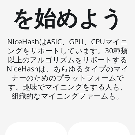
AMD RX 9070
を始めよう
GRE
AMD RX 9070
XT
AMD RX Vega
NiceHashはASIC、GPU、CPUマイニ
56
ングをサポートしています。30種類
AMD RX Vega
以上のアルゴリズムをサポートする
64
NiceHashは、あらゆるタイプのマイ
AMD Radeon
ナーのためのプラットフォームで
Pro VII
す。趣味でマイニングをする人も、
AMD Radeon
組織的なマイニングファームも。
VII
AMD Vega
Frontier
Edition
Auradine