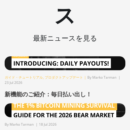
(9.4TH)
ス
BITMAIN
AntMiner KS5
BITMAIN
最新ニュースを見る
AntMiner KS5
Pro
BITMAIN
AntMiner KS7
BITMAIN
AntMiner L11
ガイド・チュートリアル
,
プロダクトアップデート
|
By Marko Tarman
|
(20Gh)
23 Jul 2026
新機能のご紹介：毎日払い出し！
BITMAIN
AntMiner L11
Hyd. 2U (33Gh)
BITMAIN
AntMiner L11
By Marko Tarman
|
18 Jul 2026
Hyd. 6U (33Gh)