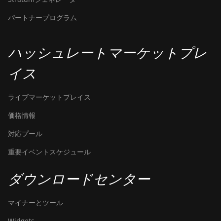
Pro (50Th)
パートナープログラム
BITMAIN
AntMiner S17+
ハッシュレートマーケットプレ
BITMAIN
AntMiner S19
イス
BITMAIN
AntMiner S19
ライブマーケットプレイス
Pro
価格情報
BITMAIN
対応プール
AntMiner S19
Pro Hyd.
重要イベントスケジュール
(184Th)
BITMAIN
ダウンロードセンター
AntMiner S19
Pro+ Hyd
マイナーとツール
(198Th)
Widgets