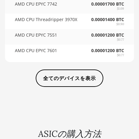
AMD CPU EPYC 7742
0.00001700 BTC
8GB
$1.09
🇸🇩ㅤ SDG
AMD RX 5700
AMD CPU Threadripper 3970X
0.00001400 BTC
🇸🇪ㅤ SEK
XT 8GB
$0.90
🇸🇬ㅤ SGD - S$
AMD CPU EPYC 7551
0.00001200 BTC
AMD RX 580
$0.77
4GB
🏳ㅤ SHP - £
AMD CPU EPYC 7601
0.00001200 BTC
AMD RX 580
$0.77
🇸🇱ㅤ SLL - Le
8GB
🇸🇴ㅤ SOS - Ssh
AMD RX 590
全てのデバイスを表示
8GB
🏳ㅤ SRD - $
AMD RX 6500
🇸🇾ㅤ SYP - SY£
XT 4GB
🇸🇿ㅤ SZL - L
AMD RX 6600
🇹🇭ㅤ THB - ฿
8GB
🇹🇭ㅤ TJS - ЅМ
AMD RX 6600
ASICの購入方法
XT 8GB
🏳ㅤ TMT - m