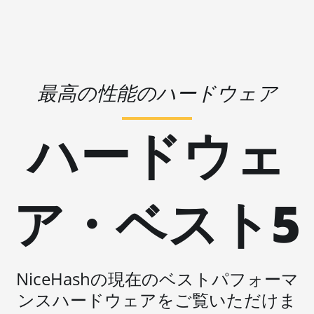
2950X
🇱🇷ㅤ LRD - $
AMD CPU
🏳ㅤ LSL - M
Threadripper
🇱🇹ㅤ LTL - Lt
2970WX
🇱🇻ㅤ LVL - Ls
最高の性能のハードウェア
AMD CPU
Threadripper
🇱🇾ㅤ LYD - LD
2990WX
ハードウェ
🇲🇦ㅤ MAD
AMD CPU
Threadripper
🇲🇩ㅤ MDL
3960X
🇲🇬ㅤ MGA
ア・ベスト5
AMD CPU
Threadripper
🇲🇰ㅤ MKD
3970X
🇲🇲ㅤ MMK
AMD CPU
🏳ㅤ MNT - ₮
Threadripper
NiceHashの現在のベストパフォーマ
3990X
🇲🇴ㅤ MOP - MOP$
ンスハードウェアをご覧いただけま
AMD PRO