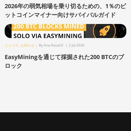
2026年の弱気相場を乗り切るための、1％のビ
BITMAIN
ットコインマイナー向けサバイバルガイド
AntMiner L11
Pro (21Gh)
BITMAIN
AntMiner L3
++
ニュース
,
お知らせ
|
By Ana Kovačič
|
2 Jul 2026
BITMAIN
EasyMiningを通じて採掘された200 BTCのブ
AntMiner L3+
ロック
BITMAIN
AntMiner L7
BITMAIN
AntMiner L9
(16Gh)
BITMAIN
AntMiner L9
(17Gh)