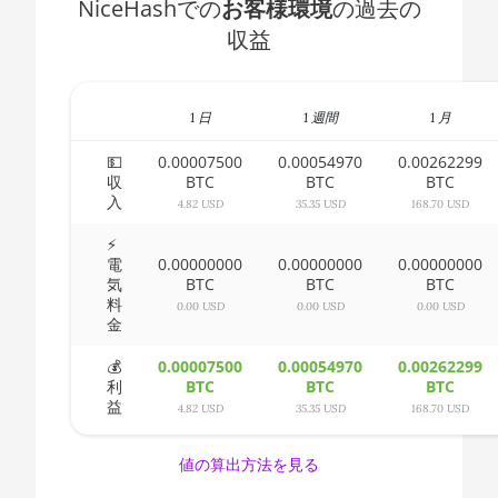
NiceHashでの
お客様環境
の過去の
Ryzen 5 1400
🇧🇭ㅤ BHD - BD
収益
AMD CPU
🇧🇮ㅤ BIF - FBu
Ryzen 5 1500X
🇧🇲ㅤ BMD - $
AMD CPU
1 日
1 週間
1 月
Ryzen 5 1600
🇧🇳ㅤ BND - BN$
💵
0.00007500
0.00054970
0.00262299
AMD CPU
収
BTC
BTC
BTC
🇧🇴ㅤ BOB - Bs
入
Ryzen 5 1600X
4.82 USD
35.35 USD
168.70 USD
🇧🇷ㅤ BRL - R$
AMD CPU
⚡
電
0.00000000
0.00000000
0.00000000
Ryzen 5 2600
🏳ㅤ BSD - B$
気
BTC
BTC
BTC
料
AMD CPU
0.00 USD
0.00 USD
0.00 USD
🇧🇹ㅤ BTN - Nu.
金
Ryzen 5 2600X
🇧🇼ㅤ BWP
💰
0.00007500
0.00054970
0.00262299
AMD CPU
利
BTC
BTC
BTC
Ryzen 5 3500X
🇧🇾ㅤ BYN
益
4.82 USD
35.35 USD
168.70 USD
AMD CPU
🇧🇿ㅤ BZD - BZ$
Ryzen 5 3600
値の算出方法を見る
🇨🇦ㅤ CAD - CA$