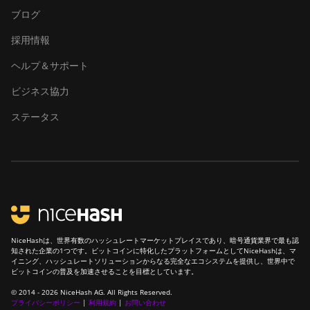
Immersion
ブログ
(301Th)
採用情報
BITMAIN
AntMiner S21
ヘルプ＆サポート
Pro
ビジネス協力
BITMAIN
AntMiner S21
ステータス
XP (270Th)
BITMAIN
AntMiner S21
XP Hyd (473Th)
BITMAIN
AntMiner S21
XP Immersion
NiceHashは、世界有数のハッシュレートマーケットプレイスであり、暗号通貨業界で最も認
(300Th)
知された企業の1つです。ビットコインに特化したプラットフォームとしてNiceHashは、マ
イニング、ハッシュレートソリューションからなる完全なエコシステムを提供し、世界中で
ビットコインの普及を加速させることを目標としています。
BITMAIN
AntMiner S21
© 2014 - 2026 NiceHash AG. All Rights Reserved.
プライバシーポリシー
XP+ Hyd
|
利用規約
|
お問い合わせ