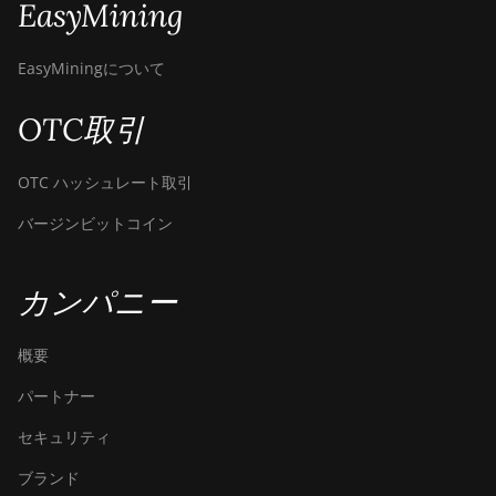
EasyMining
BITMAIN
AntMiner S19j
Pro (104Th)
EasyMiningについて
BITMAIN
OTC取引
AntMiner S19j
Pro+ (120Th)
OTC ハッシュレート取引
BITMAIN
AntMiner S19j
バージンビットコイン
Pro++ (125Th)
BITMAIN
カンパニー
AntMiner S21
(200Th)
概要
BITMAIN
AntMiner S21
パートナー
Hyd. (335Th)
セキュリティ
BITMAIN
AntMiner S21
ブランド