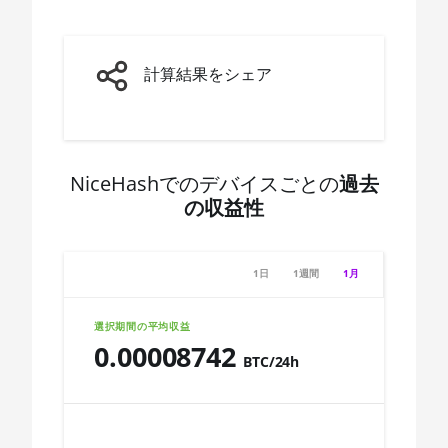
AMD CPU
Ryzen 5 3600X
🇨🇩ㅤ CDF
AMD CPU
🇨🇭ㅤ CHF
計算結果をシェア
Ryzen 5
🇨🇱ㅤ CLP - CL$
3600XT
🇨🇴ㅤ COP - CO$
AMD CPU
Ryzen 5 5600X
🇨🇷ㅤ CRC - ₡
NiceHashでのデバイスごとの
過去
AMD CPU
の収益性
🏳ㅤ CUC - $
Ryzen 5 7600X
🇨🇻ㅤ CVE - CV$
AMD CPU
1日
1週間
1月
Ryzen 7 1700
🇨🇿ㅤ CZK - Kč
AMD CPU
🇩🇯ㅤ DJF - Fdj
選択期間の平均収益
Ryzen 7 1700X
0.00008742
🇩🇰ㅤ DKK - Dkr
BTC/24h
AMD CPU
Ryzen 7 1800X
🇩🇴ㅤ DOP - RD$
Chart
AMD CPU
🇩🇿ㅤ DZD - DA