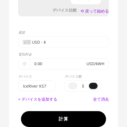
デバイス比較
⟲ 戻って始める
通貨
🇺🇸ㅤ USD - $
🇪🇺ㅤ EUR - €
電気料金
🇺🇸ㅤ USD - $
🤑
USD/kWH
🇨🇳ㅤ CNY - CN¥
デバイス
デバイス数
🇬🇧ㅤ GBP - £
IceRiver KS7
🇷🇺ㅤ RUB
BITMAIN
+ デバイスを追加する
全て消去
AntMiner S17e
- - -
(64Th)
🇦🇪ㅤ AED
AMD CPU EPYC
計算
7302
🇦🇫ㅤ AFN - Af