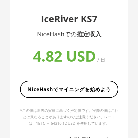
AMD CPU EPYC
🇦🇱ㅤ ALL
IceRiver KS7
7352
🇦🇲ㅤ AMD
AMD CPU EPYC
NiceHashでの
推定収入
🇧🇶ㅤ ANG - ƒ
7402
🇦🇴ㅤ AOA - Kz
AMD CPU EPYC
4.82 USD
7402P
🇦🇷ㅤ ARS - AR$
/ 日
AMD CPU EPYC
🇦🇺ㅤ AUD - AU$
7551
🏳ㅤ AWG - ƒ
AMD CPU EPYC
7601
NiceHashでマイニングを始めよう
🇦🇿ㅤ AZN - man.
AMD CPU EPYC
🇧🇦ㅤ BAM - KM
7742
*この値は過去の実績に基づく推定値です。実際の値はこれ
🏳ㅤ BBD - Bds$
AMD CPU
とは異なることがありますのでご注意ください。レート
Ryzen 3 1300X
は、1BTC ＝ 64316.12 USD を使用しています。
🇧🇩ㅤ BDT - Tk
AMD CPU
🇧🇬ㅤ BGN