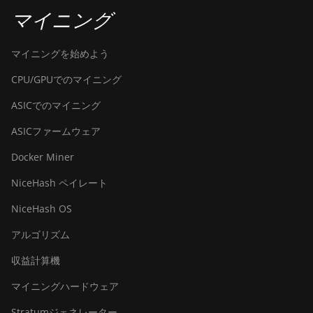
BITMAIN
マイニング
AntMiner L9
Hyd 2U (27Gh)
マイニングを始めよう
BITMAIN
CPU/GPUでのマイニング
AntMiner S11
ASICでのマイニング
BITMAIN
AntMiner S15
ASICファームウェア
BITMAIN
Docker Miner
AntMiner S17
NiceHash ペイレート
BITMAIN
AntMiner S17
NiceHash OS
(53Th)
アルゴリズム
BITMAIN
AntMiner S17
収益計算機
Pro
マイニングハードウェア
BITMAIN
Stratumジェネレーター
AntMiner S17