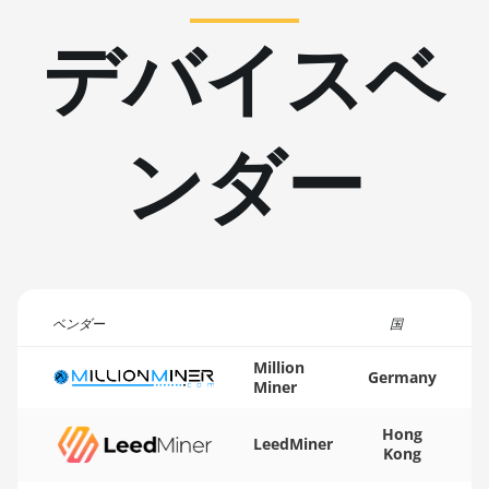
AMD RX 6650
デバイスベ
🇹🇳ㅤ TND - DT
XT
🇹🇷ㅤ TRY - TL
AMD RX 6700
10GB
🇹🇹ㅤ TTD - TT$
ンダー
AMD RX 6700
🇹🇼ㅤ TWD - NT$
XT 12GB
🇹🇿ㅤ TZS - TSh
AMD RX 6750
XT 12GB
🇺🇦ㅤ UAH - ₴
AMD RX 6800
🇺🇬ㅤ UGX - USh
16GB
🇺🇾ㅤ UYU - $U
ベンダー
国
AMD RX 6800
XT 16GB
🇺🇿ㅤ UZS
Million
Germany
Miner
AMD RX 6900
🏳ㅤ VES - Bs.S
XT 16GB
Hong
🇻🇳ㅤ VND - ₫
LeedMiner
Kong
AMD RX 6950
🇻🇺ㅤ VUV - Vt
XT