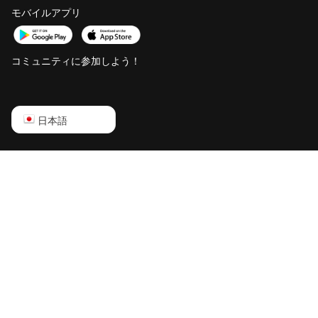
(500Th)
モバイルアプリ
BITMAIN
AntMiner S21+
コミュニティに参加しよう！
(216Th)
BITMAIN
AntMiner S21+
English
日本語
Hyd (319Th)
Русский
BITMAIN
AntMiner S21e
中文
XP Hyd (430Th)
Deutsch
BITMAIN
AntMiner S21e
Português
XP Hyd 3U
(860Th)
Español
BITMAIN
Français
AntMiner S21j
日本語
XP Hyd