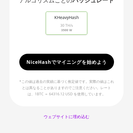
アルゴリズムごとの
ハッシュレート
Ryzen 9 7900X
🇯🇵ㅤ JPY - ¥
End of interactive chart.
AMD CPU
🏳ㅤ KGS - сом
KHeavyHash
Ryzen 9 7950X
30 TH/s
🇰🇭ㅤ KHR
AMD CPU
3500 W
Threadripper
🇰🇲ㅤ KMF - CF
1900X
🏳ㅤ KPW - W
AMD CPU
🇰🇷ㅤ KRW - ₩
Threadripper
NiceHashでマイニングを始めよう
1920X
🇰🇼ㅤ KWD - KD
AMD CPU
🇰🇾ㅤ KYD - $
*この値は過去の実績に基づく推定値です。実際の値はこれ
Threadripper
とは異なることがありますのでご注意ください。レート
1950X
🇰🇿ㅤ KZT
は、1BTC ＝ 64316.12 USD を使用しています。
AMD CPU
🇱🇦ㅤ LAK - ₭
Threadripper
2920X
🇱🇧ㅤ LBP - LB£
ウェブサイトに埋め込む
AMD CPU
🇱🇰ㅤ LKR - SLRs
Threadripper