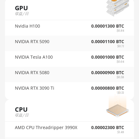
🇵🇦ㅤ PAB - B/.
AMD RX 550
GPU
4GB
🇵🇪ㅤ PEN - S/.
収益/日
AMD RX 5500
🏳ㅤ PGK - K
XT 4GB
Nvidia H100
0.00001300 BTC
$0.84
🇵🇭ㅤ PHP - ₱
AMD RX 5500
NVIDIA RTX 5090
0.00001100 BTC
XT 8GB
🇵🇰ㅤ PKR - PKRs
$0.71
AMD RX 5600
NVIDIA Tesla A100
0.00001000 BTC
🇵🇱ㅤ PLN - zł
$0.64
AMD RX 5600
🇵🇾ㅤ PYG - ₲
NVIDIA RTX 5080
0.00000900 BTC
XT 6GB
$0.58
🇶🇦ㅤ QAR - QR
AMD RX 570
NVIDIA RTX 3090 Ti
0.00000800 BTC
16GB
🇷🇴ㅤ RON
$0.51
AMD RX 570
🇷🇸ㅤ RSD - din.
CPU
4GB
🇸🇦ㅤ SAR - SR
収益/日
AMD RX 570
🇸🇧ㅤ SBD - $
8GB
AMD CPU Threadripper 3990X
0.00002300 BTC
$1.48
🏳ㅤ SCR - SR
AMD RX 5700