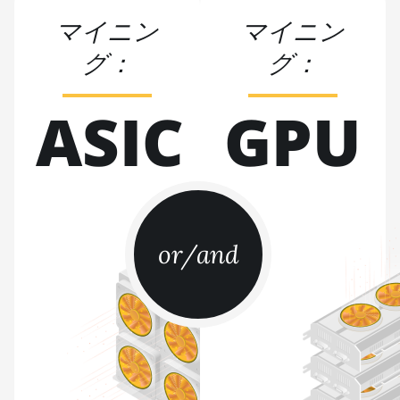
Teraflux
AH3880
マイニン
マイニン
Auradine
グ：
グ：
Teraflux
AI2500
ASIC
GPU
Auradine
Teraflux
AI3680
Auradine
Teraflux
AT1500
or/and
Auradine
Teraflux
AT2880
BITFURY B8
BITMAIN
AntMiner AL1