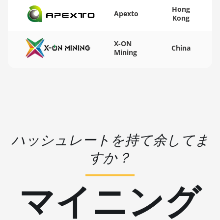
Hong
🏳ㅤ WST - WS$
Apexto
AMD RX 7600
Kong
🇨🇫ㅤ XAF - FCFA
AMD RX 7600
XT
X-ON
China
🇦🇬ㅤ XCD - $
Mining
AMD RX 7700
🏳ㅤ XDR - SDR
XT
🇨🇮ㅤ XOF - CFA
AMD RX 7800
XT
🇵🇫ㅤ XPF - Fr
AMD RX 7900
🇾🇪ㅤ YER - YR
GRE
ハッシュレートを持て余してま
🇿🇦ㅤ ZAR - R
AMD RX 7900
すか？
XT 20GB
🇿🇲ㅤ ZMK - ZK
AMD RX 7900
マイニング
XTX 24GB
AMD RX 9070