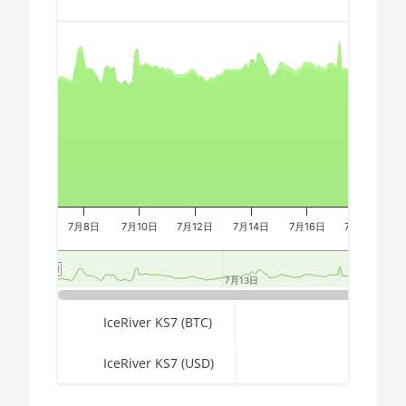
Ryzen 7 2700
🇪🇬ㅤ EGP
Combination chart with 3 data series.
AMD CPU
The chart has 2 X axes displaying Time, and navigator-x-a
🇪🇷ㅤ ERN - Nfk
Ryzen 7 2700X
The chart has 3 Y axes displaying values, values, and navi
🇪🇹ㅤ ETB - Br
AMD CPU
Ryzen 7 3700X
🏳ㅤ FJD - FJ$
AMD CPU
🇫🇰ㅤ FKP - £
Ryzen 7 3800X
🇬🇪ㅤ GEL
AMD CPU
Ryzen 7
🇬🇭ㅤ GHS - GH₵
7月8日
7月10日
7月12日
7月14日
7月16日
7月18日
3800XT
🇬🇮ㅤ GIP - £
AMD CPU
7月13日
7月13日
Ryzen 7 5700G
🏳ㅤ GMD - D
AMD CPU
End of interactive chart.
🇬🇳ㅤ GNF - FG
IceRiver KS7 (BTC)
Ryzen 7 5800X
🇬🇹ㅤ GTQ
IceRiver KS7 (USD)
AMD CPU
🏳ㅤ GYD - GY$
Ryzen 7