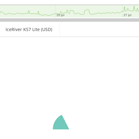
20 jul
20 jul
27 jul
27 jul
IceRiver KS7 Lite (USD)