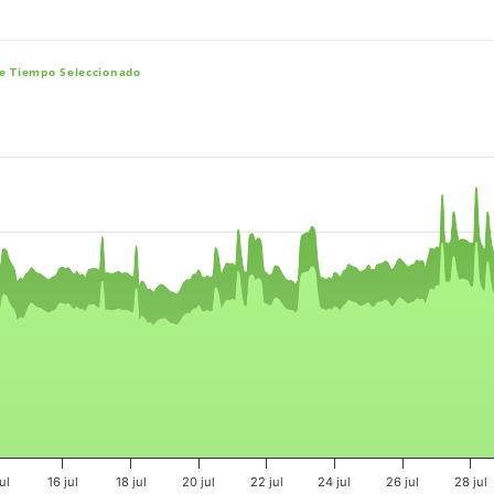
De Tiempo Seleccionado
e, and navigator-x-axis.
es, values, and navigator-y-axis.
ul
16 jul
18 jul
20 jul
22 jul
24 jul
26 jul
28 jul