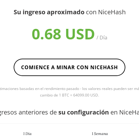
Su ingreso aproximado
con NiceHash
0.68 USD
/ Día
COMIENCE A MINAR CON NICEHASH
timaciones basadas en el rendimiento pasado - los valores reales pueden ser más 
cambio de 1 BTC = 64099.00 USD.
gresos anteriores de
su configuración
en NiceH
1 Día
1 Semana