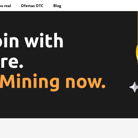
o real
Ofertas OTC
Blog