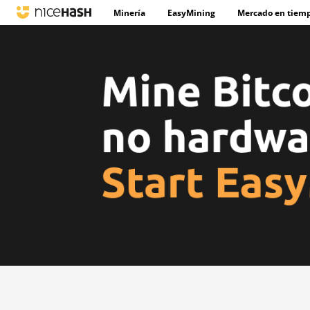
Minería
EasyMining
Mercado en tiemp