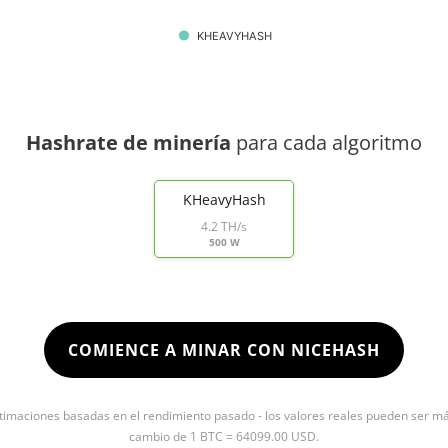
KHEAVYHASH
Hashrate de minería
para cada algoritmo
KHeavyHash
4.2 TH/s
500 W
COMIENCE A MINAR CON NICEHASH
timaciones basadas en el rendimiento pasado - los valores reales pueden ser más 
cambio de 1 BTC = 64099.00 USD.