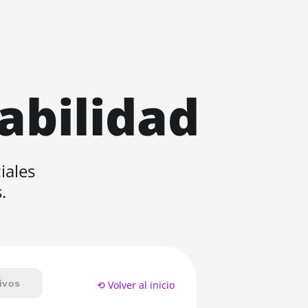
abilidad
iales
.
ivos
⟲ Volver al inicio