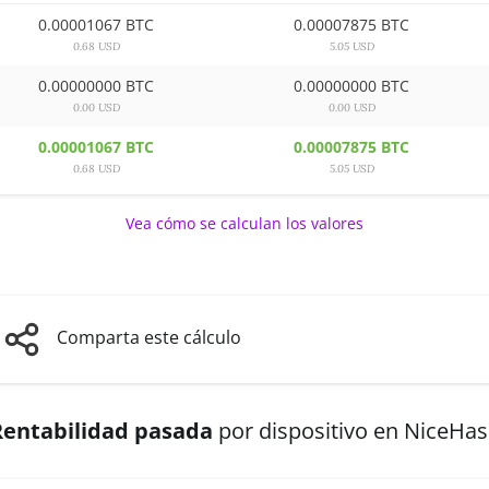
0.00001067 BTC
0.00007875 BTC
0.68 USD
5.05 USD
0.00000000 BTC
0.00000000 BTC
0.00 USD
0.00 USD
0.00001067 BTC
0.00007875 BTC
0.68 USD
5.05 USD
Vea cómo se calculan los valores
Comparta este cálculo
Rentabilidad pasada
por dispositivo en NiceHa