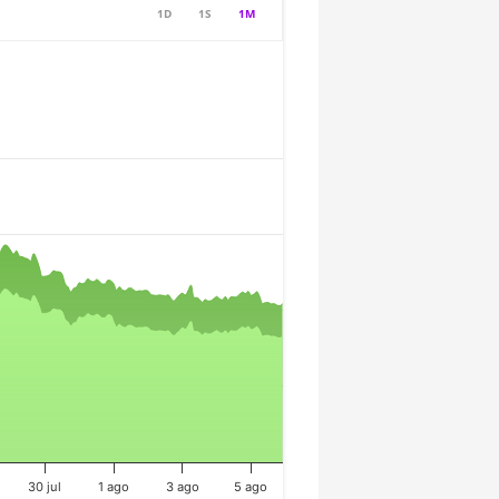
1D
1S
1M
30 jul
1 ago
3 ago
5 ago