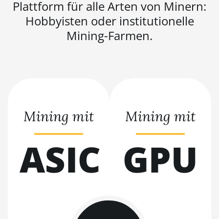
KS3 (8.3TH)
Plattform für alle Arten von Minern:
Hobbyisten oder institutionelle
BITMAIN AntMiner
KS3 (9.4TH)
Mining-Farmen.
BITMAIN AntMiner
KS5
BITMAIN AntMiner
KS5 Pro
BITMAIN AntMiner
Mining mit
Mining mit
KS7
BITMAIN AntMiner
ASIC
GPU
L11 (20Gh)
BITMAIN AntMiner
L11 Hyd. 2U (33Gh)
BITMAIN AntMiner
L11 Hyd. 6U (33Gh)
BITMAIN AntMiner