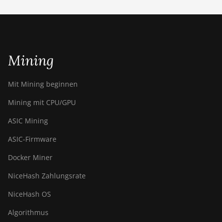
BITMAIN AntMiner
S19j Pro (100Th)
BITMAIN AntMiner
S19j Pro (104Th)
Mining
BITMAIN AntMiner
Mit Mining beginnen
S19j Pro+ (120Th)
Mining mit CPU/GPU
BITMAIN AntMiner
S19j Pro++ (125Th)
ASIC Mining
BITMAIN AntMiner
ASIC-Firmware
S21 (200Th)
Docker Miner
BITMAIN AntMiner
S21 Hyd. (335Th)
NiceHash Zahlungsrate
BITMAIN AntMiner
NiceHash OS
S21 Immersion
(301Th)
Algorithmus