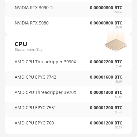
AMD RX 6600 XT
NVIDIA RTX 3090 Ti
0.00000800 BTC
🏳ㅤ SCR - SR
8GB
$0.52
🇸🇩ㅤ SDG
NVIDIA RTX 5080
0.00000800 BTC
AMD RX 6650 XT
$0.52
🇸🇪ㅤ SEK
AMD RX 6700 10GB
CPU
🇸🇬ㅤ SGD - S$
AMD RX 6700 XT
Einnahmen/Tag
12GB
🏳ㅤ SHP - £
AMD CPU Threadripper 3990X
0.00002200 BTC
AMD RX 6750 XT
🇸🇱ㅤ SLL - Le
$1.42
12GB
AMD CPU EPYC 7742
0.00001600 BTC
🇸🇴ㅤ SOS - Ssh
AMD RX 6800 16GB
$1.03
🏳ㅤ SRD - $
AMD CPU Threadripper 3970X
0.00001300 BTC
AMD RX 6800 XT
$0.84
16GB
🇸🇾ㅤ SYP - SY£
AMD CPU EPYC 7551
0.00001200 BTC
AMD RX 6900 XT
🇸🇿ㅤ SZL - L
$0.78
16GB
AMD CPU EPYC 7601
0.00001200 BTC
🇹🇭ㅤ THB - ฿
$0.78
AMD RX 6950 XT
🇹🇭ㅤ TJS - ЅМ