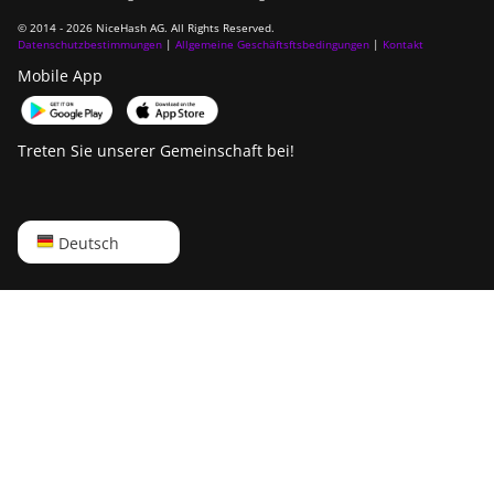
BITMAIN Antminer
© 2014 - 2026 NiceHash AG. All Rights Reserved.
S19 XP Hyd (255Th)
Datenschutzbestimmungen
|
Allgemeine Geschäftsftsbedingungen
|
Kontakt
BITMAIN Antminer
Mobile App
S19j (100TH)
BITMAIN Antminer
Treten Sie unserer Gemeinschaft bei!
S19j (90Th)
BITMAIN Antminer
S19j Pro (96Th)
English
Deutsch
BITMAIN Antminer
Русский
S19j XP (151TH)
中文
BITMAIN Antminer
S19k Pro (120Th)
Deutsch
BITMAIN Antminer
Português
S23 (580Th)
Español
BITMAIN Antminer
S23 Hyd. (580Th)
Français