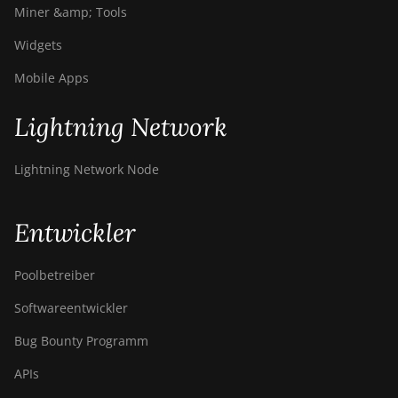
BITMAIN AntMiner
Miner &amp; Tools
S21e XP Hyd
Widgets
(430Th)
Mobile Apps
BITMAIN AntMiner
S21e XP Hyd 3U
(860Th)
Lightning Network
BITMAIN AntMiner
Lightning Network Node
S21j XP Hyd
(495Th/s)
BITMAIN AntMiner
Entwickler
S9
BITMAIN AntMiner
Poolbetreiber
S9 SE
Softwareentwickler
BITMAIN AntMiner
Bug Bounty Programm
S9i
APIs
BITMAIN AntMiner
S9j