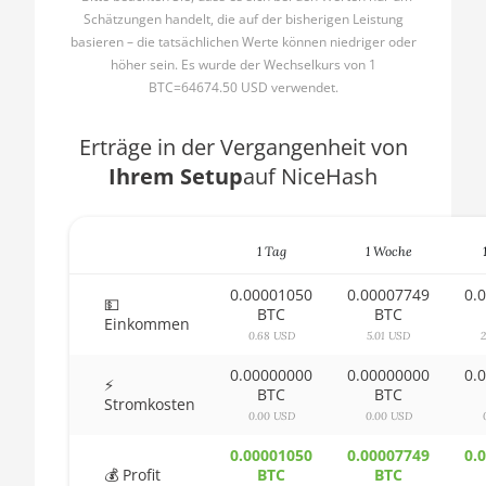
AMD CPU Ryzen 5
Schätzungen handelt, die auf der bisherigen Leistung
1400
🇧🇬ㅤ BGN
basieren – die tatsächlichen Werte können niedriger oder
AMD CPU Ryzen 5
höher sein. Es wurde der Wechselkurs von 1
🇧🇭ㅤ BHD - BD
1500X
BTC=64674.50 USD verwendet.
🇧🇮ㅤ BIF - FBu
AMD CPU Ryzen 5
Erträge in der Vergangenheit von
🇧🇲ㅤ BMD - $
1600
Ihrem Setup
auf NiceHash
🇧🇳ㅤ BND - BN$
AMD CPU Ryzen 5
1600X
🇧🇴ㅤ BOB - Bs
1 Tag
1 Woche
AMD CPU Ryzen 5
🇧🇷ㅤ BRL - R$
2600
0.00001050
0.00007749
0.
💵
🏳ㅤ BSD - B$
BTC
BTC
AMD CPU Ryzen 5
Einkommen
0.68 USD
5.01 USD
2600X
🇧🇹ㅤ BTN - Nu.
0.00000000
0.00000000
0.
AMD CPU Ryzen 5
⚡
🇧🇼ㅤ BWP
BTC
BTC
3500X
Stromkosten
0.00 USD
0.00 USD
🇧🇾ㅤ BYN
AMD CPU Ryzen 5
0.00001050
0.00007749
0.
3600
🇧🇿ㅤ BZD - BZ$
💰 Profit
BTC
BTC