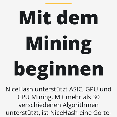
AT2880
Mit dem
BITFURY B8
BITMAIN AntMiner
AL1 (16.6Th)
Mining
BITMAIN AntMiner
D3
BITMAIN AntMiner
D5
beginnen
BITMAIN AntMiner
K5
BITMAIN AntMiner
NiceHash unterstützt ASIC, GPU und
K7
CPU Mining. Mit mehr als 30
BITMAIN AntMiner
KA3
verschiedenen Algorithmen
unterstützt, ist NiceHash eine Go-to-
BITMAIN AntMiner