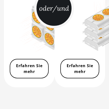
L11 Pro (21Gh)
oder/und
BITMAIN AntMiner
L3 ++
BITMAIN AntMiner
L3+
BITMAIN AntMiner
L7
BITMAIN AntMiner
L9 (16Gh)
Erfahren Sie
Erfahren Sie
BITMAIN AntMiner
mehr
mehr
L9 (17Gh)
BITMAIN AntMiner
L9 Hyd 2U (27Gh)
BITMAIN AntMiner
S11