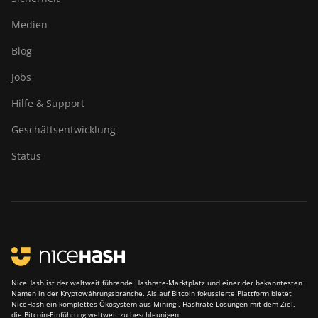
Z11e
Medien
BITMAIN AntMiner
Z11j
Blog
BITMAIN AntMiner
Jobs
Z15
Hilfe & Support
BITMAIN AntMiner
Geschäftsentwicklung
Z15 Pro
Status
BITMAIN AntMiner
Z15e
BITMAIN AntMiner
Z15j
BITMAIN Antminer
S19 Hyd. (152Th)
BITMAIN Antminer
NiceHash ist der weltweit führende Hashrate-Marktplatz und einer der bekanntesten
Namen in der Kryptowährungsbranche. Als auf Bitcoin fokussierte Plattform bietet
S19 Hydro (158Th)
NiceHash ein komplettes Ökosystem aus Mining-, Hashrate-Lösungen mit dem Ziel,
die Bitcoin-Einführung weltweit zu beschleunigen.