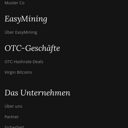
Muster Co
BITMAIN AntMiner
S9k
EasyMining
BITMAIN AntMiner
Über EasyMining
T15
BITMAIN AntMiner
OTC-Geschäfte
T17
BITMAIN AntMiner
OTC‑Hashrate‑Deals
T17+
Virgin Bitcoins
BITMAIN AntMiner
T17e
Das Unternehmen
BITMAIN AntMiner
T9+
Über uns
BITMAIN AntMiner
Z11
Partner
BITMAIN AntMiner
Sicherheit