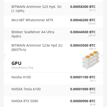
🇴🇲ㅤ OMR
6GB
BITMAIN Antminer S23 Hyd. 3U
0.00058300 BTC
🇵🇦ㅤ PAB - B/.
(1.16Ph)
$37.71
AMD RX 570 16GB
🇵🇪ㅤ PEN - S/.
MicroBT Whatsminer M79
0.00046200 BTC
AMD RX 570 4GB
$29.88
🏳ㅤ PGK - K
AMD RX 570 8GB
Bitdeer SealMiner A4 Ultra
0.00044500 BTC
🇵🇭ㅤ PHP - ₱
Hydro
$28.78
AMD RX 5700 8GB
🇵🇰ㅤ PKR - PKRs
BITMAIN Antminer S23e Hyd 2U
0.00043500 BTC
AMD RX 5700 XT
(865Th/s)
$28.13
🇵🇱ㅤ PLN - zł
8GB
🇵🇾ㅤ PYG - ₲
GPU
AMD RX 580 4GB
Einnahmen/Tag
🇶🇦ㅤ QAR - QR
AMD RX 580 8GB
Nvidia H100
0.00001100 BTC
🇷🇴ㅤ RON
AMD RX 590 8GB
$0.71
🇷🇸ㅤ RSD - din.
NVIDIA Tesla A100
0.00001000 BTC
AMD RX 6500 XT
$0.65
4GB
🇸🇦ㅤ SAR - SR
NVIDIA RTX 5090
0.00000900 BTC
AMD RX 6600 8GB
$0.58
🇸🇧ㅤ SBD - $