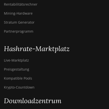
BITMAIN AntMiner
Rentabilitätsrechner
S21 Pro
Mining-Hardware
BITMAIN AntMiner
Stratum Generator
S21 XP (270Th)
Partnerprogramm
BITMAIN AntMiner
S21 XP Hyd (473Th)
BITMAIN AntMiner
Hashrate-Marktplatz
S21 XP Immersion
(300Th)
Live-Marktplatz
BITMAIN AntMiner
Preisgestaltung
S21 XP+ Hyd
(500Th)
Kompatible Pools
BITMAIN AntMiner
Krypto-Countdown
S21+ (216Th)
BITMAIN AntMiner
Downloadzentrum
S21+ Hyd (319Th)