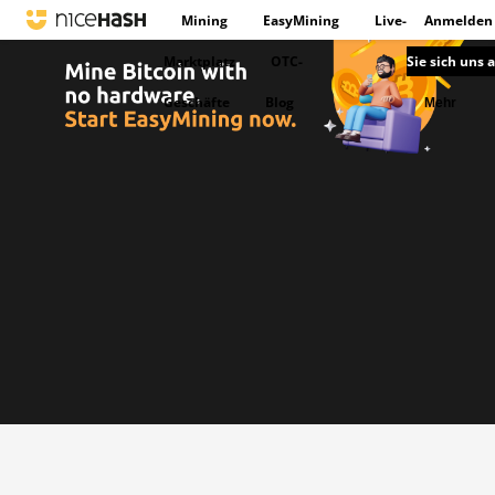
Mining
EasyMining
Live-
Anmelden
Marktplatz
OTC-
Sie sich uns 
Geschäfte
Blog
Mehr