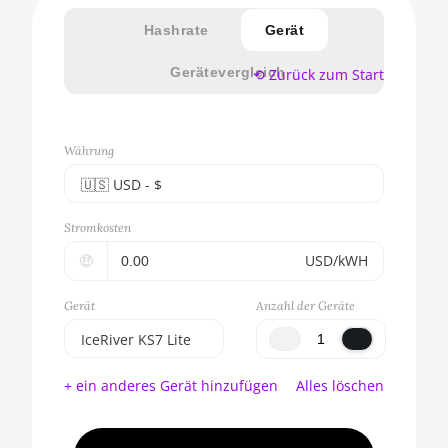
Hashrate
Gerät
Gerätevergleich
⟲ Zurück zum Start
Währung
🇺🇸ㅤ USD - $
🇪🇺ㅤ EUR - €
Stromkosten
🇺🇸ㅤ USD - $
🤑
USD/kWH
🇨🇳ㅤ CNY - CN¥
Gerät
Anzahl der Geräte
🇬🇧ㅤ GBP - £
IceRiver KS7 Lite
🇷🇺ㅤ RUB
BITMAIN AntMiner
+ ein anderes Gerät hinzufügen
Alles löschen
S17e (64Th)
- - -
AMD CPU EPYC
🇦🇪ㅤ AED