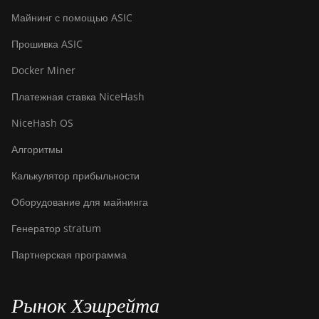
AntMiner S17
Майнинг с помощью ASIC
(53Th)
Прошивка ASIC
BITMAIN
AntMiner S17
Docker Miner
Pro
Платежная ставка NiceHash
BITMAIN
AntMiner S17
NiceHash OS
Pro (50Th)
Алгоритмы
BITMAIN
AntMiner S17+
Калькулятор прибыльности
BITMAIN
Оборудование для майнинга
AntMiner S19
Генератор stratum
BITMAIN
Партнерская программа
AntMiner S19
Pro
BITMAIN
Рынок Хэшрейта
AntMiner S19