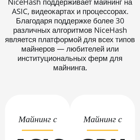
NiceHash поддерживает майнинг на
AMD Radeon
ASIC, видеокартах и процессорах.
VII
Благодаря поддержке более 30
AMD Vega
различных алгоритмов NiceHash
Frontier
Edition
является платформой для всех типов
Auradine
майнеров — любителей или
Teraflux
институциональных ферм для
AH3880
майнинга.
Auradine
Teraflux
AI2500
Auradine
Teraflux
AI3680
Майнинг с
Майнинг с
Auradine
Teraflux
AT1500