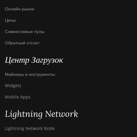
Pro Hyd.
Онлайн-рынок
(184Th)
Цены
BITMAIN
AntMiner S19
Совместимые пулы
Pro+ Hyd
(198Th)
Обратный отсчет
BITMAIN
Центр Загрузок
AntMiner S19
Pro+ Hyd.
(191Th)
Майнеры и инструменты
BITMAIN
Widgets
AntMiner S19
XP (140Th)
Mobile Apps
BITMAIN
Lightning Network
AntMiner S19
XP Hyd 3U
(512Th)
Lightning Network Node
BITMAIN