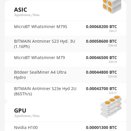
4GB
🇳🇴ㅤ NOK - Nkr
ASIC
AMD RX 470
Заработок/день
🇳🇵ㅤ NPR - NPRs
8GB
MicroBT Whatsminer M79S
0.00068200 BTC
🇳🇿ㅤ NZD - NZ$
$44.27
AMD RX 480
🇴🇲ㅤ OMR
8GB
BITMAIN Antminer S23 Hyd. 3U
0.00058600 BTC
(1.16Ph)
$38.04
🇵🇦ㅤ PAB - B/.
AMD RX 550
4GB
MicroBT Whatsminer M79
0.00046500 BTC
🇵🇪ㅤ PEN - S/.
$30.19
AMD RX 5500
🏳ㅤ PGK - K
Bitdeer SealMiner A4 Ultra
XT 4GB
0.00044800 BTC
Hydro
$29.08
🇵🇭ㅤ PHP - ₱
AMD RX 5500
BITMAIN Antminer S23e Hyd 2U
0.00043700 BTC
XT 8GB
🇵🇰ㅤ PKR - PKRs
(865Th/s)
$28.37
AMD RX 5600
🇵🇱ㅤ PLN - zł
GPU
AMD RX 5600
🇵🇾ㅤ PYG - ₲
Заработок/день
XT 6GB
🇶🇦ㅤ QAR - QR
Nvidia H100
0.00001300 BTC
AMD RX 570