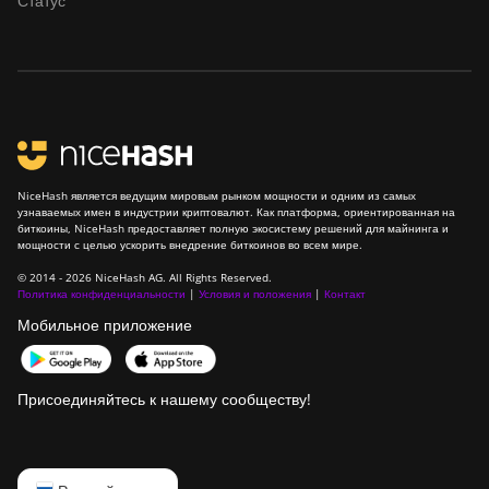
Статус
BITMAIN
AntMiner S21
XP Immersion
(300Th)
BITMAIN
AntMiner S21
XP+ Hyd
(500Th)
NiceHash является ведущим мировым рынком мощности и одним из самых
узнаваемых имен в индустрии криптовалют. Как платформа, ориентированная на
биткоины, NiceHash предоставляет полную экосистему решений для майнинга и
BITMAIN
мощности с целью ускорить внедрение биткоинов во всем мире.
AntMiner S21+
(216Th)
© 2014 - 2026 NiceHash AG. All Rights Reserved.
Политика конфиденциальности
|
Условия и положения
|
Контакт
BITMAIN
Мобильное приложение
AntMiner S21+
Hyd (319Th)
Присоединяйтесь к нашему сообществу!
BITMAIN
AntMiner S21e
XP Hyd (430Th)
English