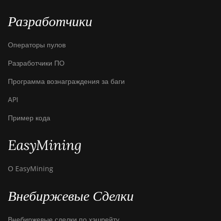
AntMiner S19
Разработчики
XP+ Hyd
(279Th)
Операторы пулов
BITMAIN
AntMiner S19j
Разработчики ПО
Pro (100Th)
Программа вознаграждения за баги
BITMAIN
AntMiner S19j
API
Pro (104Th)
Пример кода
BITMAIN
AntMiner S19j
EasyMining
Pro+ (120Th)
BITMAIN
О EasyMining
AntMiner S19j
Pro++ (125Th)
Внебиржевые Сделки
BITMAIN
AntMiner S21
Внебиржевые сделки по хэшрейту