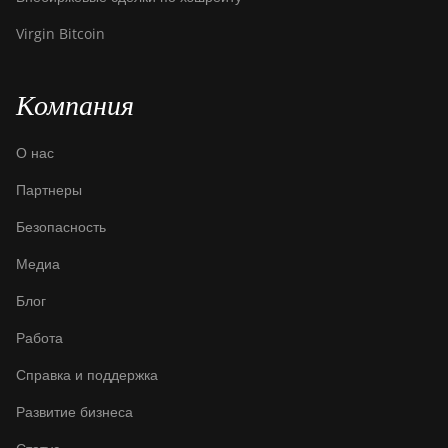
(200Th)
Virgin Bitcoin
BITMAIN
AntMiner S21
Hyd. (335Th)
Компания
BITMAIN
AntMiner S21
О нас
Immersion
(301Th)
Партнеры
BITMAIN
Безопасность
AntMiner S21
Медиа
Pro
Блог
BITMAIN
AntMiner S21
Работа
XP (270Th)
Справка и поддержка
BITMAIN
AntMiner S21
Развитие бизнеса
XP Hyd (473Th)