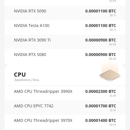
$0.84
16GB
🇷🇴ㅤ RON
NVIDIA RTX 5090
0.00001100 BTC
AMD RX 570
🇷🇸ㅤ RSD - din.
$0.71
4GB
NVIDIA Tesla A100
🇸🇦ㅤ SAR - SR
0.00001100 BTC
AMD RX 570
$0.71
🇸🇧ㅤ SBD - $
8GB
NVIDIA RTX 3090 Ti
0.00000900 BTC
$0.58
🏳ㅤ SCR - SR
AMD RX 5700
8GB
NVIDIA RTX 5080
0.00000900 BTC
🇸🇩ㅤ SDG
$0.58
AMD RX 5700
🇸🇪ㅤ SEK
XT 8GB
CPU
🇸🇬ㅤ SGD - S$
Заработок/день
AMD RX 580
4GB
🏳ㅤ SHP - £
AMD CPU Threadripper 3990X
0.00002300 BTC
$1.49
AMD RX 580
🇸🇱ㅤ SLL - Le
8GB
AMD CPU EPYC 7742
0.00001700 BTC
$1.10
🇸🇴ㅤ SOS - Ssh
AMD RX 590
AMD CPU Threadripper 3970X
0.00001400 BTC
8GB
🏳ㅤ SRD - $
$0.91