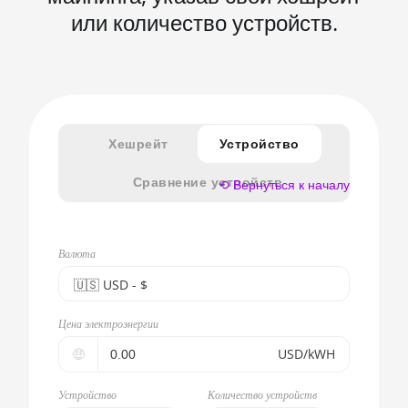
или количество устройств.
Хешрейт
Устройство
Сравнение устройств
⟲ Вернуться к началу
Валюта
🇺🇸ㅤ USD - $
🇪🇺ㅤ EUR - €
Цена электроэнергии
🇺🇸ㅤ USD - $
🤑
USD/kWH
🇨🇳ㅤ CNY - CN¥
Устройство
Количество устройств