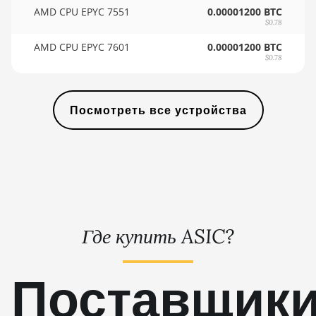
AMD RX 6500
🇸🇾ㅤ SYP - SY£
AMD CPU EPYC 7551
0.00001200 BTC
XT 4GB
$0.78
🇸🇿ㅤ SZL - L
AMD RX 6600
AMD CPU EPYC 7601
0.00001200 BTC
🇹🇭ㅤ THB - ฿
8GB
$0.78
🇹🇭ㅤ TJS - ЅМ
AMD RX 6600
XT 8GB
Посмотреть все устройства
🏳ㅤ TMT - m
AMD RX 6650
🇹🇳ㅤ TND - DT
XT
🇹🇷ㅤ TRY - TL
AMD RX 6700
10GB
🇹🇹ㅤ TTD - TT$
AMD RX 6700
🇹🇼ㅤ TWD - NT$
XT 12GB
Где купить ASIC?
🇹🇿ㅤ TZS - TSh
AMD RX 6750
XT 12GB
🇺🇦ㅤ UAH - ₴
Поставщик
AMD RX 6800
🇺🇬ㅤ UGX - USh
16GB