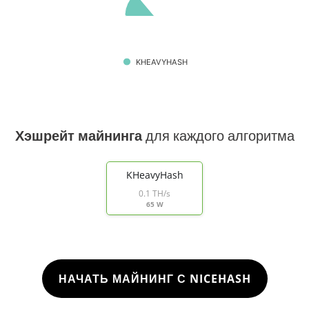
KHEAVYHASH
Хэшрейт майнинга
для каждого алгоритма
KHeavyHash
0.1 TH/s
65 W
НАЧАТЬ МАЙНИНГ С NICEHASH