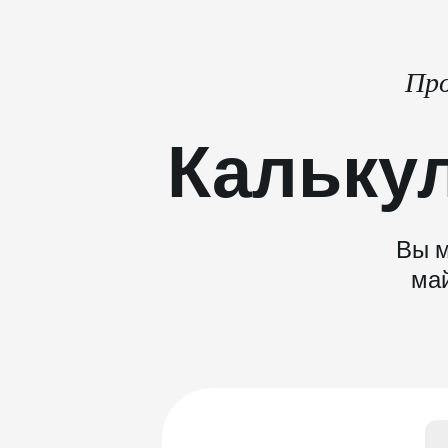
Про
Кальку
Вы м
май