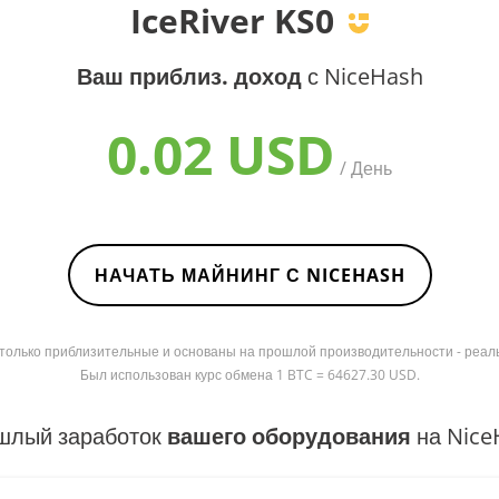
IceRiver KS0
Ваш приблиз. доход
с NiceHash
0.02 USD
/ День
НАЧАТЬ МАЙНИНГ С NICEHASH
я только приблизительные и основаны на прошлой производительности - реал
Был использован курс обмена 1 BTC = 64627.30 USD.
шлый заработок
вашего оборудования
на Nice