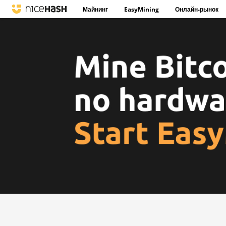
Майнинг
EasyMining
Онлайн-рынок