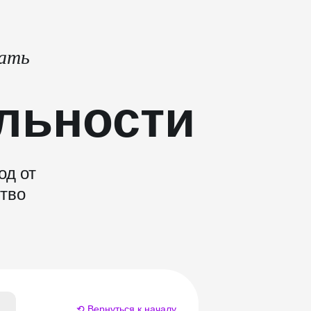
тать
льности
од от
ство
⟲ Вернуться к началу