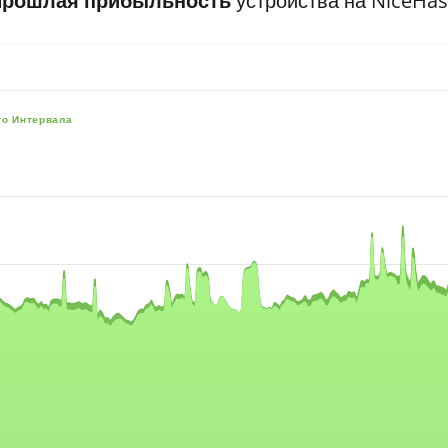
Прошлая прибыльность
устройства на NiceHa
го Интервала
e, and navigator-x-axis.
es, values, and navigator-y-axis.