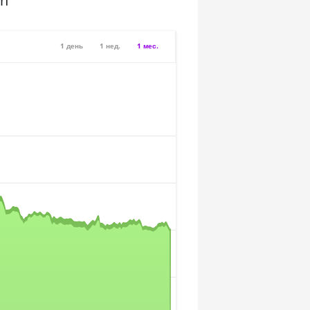
sh
1 день
1 нед.
1 мес.