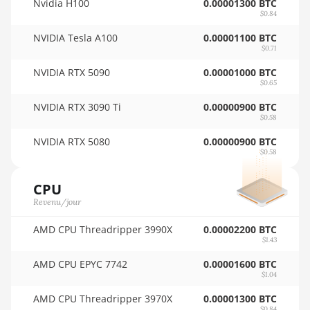
Nvidia H100
0.00001300 BTC
🇵🇾ㅤ PYG - ₲
AMD RX 580 4GB
$0.84
🇶🇦ㅤ QAR - QR
AMD RX 580 8GB
NVIDIA Tesla A100
0.00001100 BTC
$0.71
🇷🇴ㅤ RON
AMD RX 590 8GB
NVIDIA RTX 5090
0.00001000 BTC
🇷🇸ㅤ RSD - din.
AMD RX 6500 XT
$0.65
4GB
NVIDIA RTX 3090 Ti
0.00000900 BTC
🇸🇦ㅤ SAR - SR
$0.58
AMD RX 6600 8GB
🇸🇧ㅤ SBD - $
NVIDIA RTX 5080
0.00000900 BTC
AMD RX 6600 XT
$0.58
🏳ㅤ SCR - SR
8GB
🇸🇩ㅤ SDG
CPU
AMD RX 6650 XT
Revenu/jour
🇸🇪ㅤ SEK
AMD RX 6700 10GB
AMD CPU Threadripper 3990X
0.00002200 BTC
🇸🇬ㅤ SGD - S$
AMD RX 6700 XT
$1.43
12GB
🏳ㅤ SHP - £
AMD CPU EPYC 7742
0.00001600 BTC
$1.04
AMD RX 6750 XT
🇸🇱ㅤ SLL - Le
12GB
AMD CPU Threadripper 3970X
0.00001300 BTC
$0.84