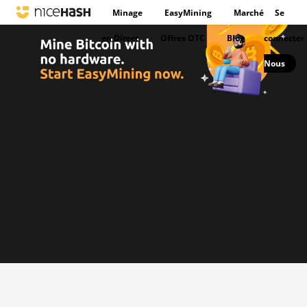
Minage
EasyMining
Marché
Se
en Direct
Offres OTC
Blog
connecter
Nous