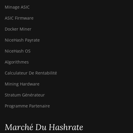
BITMAIN AntMiner
Minage ASIC
S21 (200Th)
ASIC Firmware
BITMAIN AntMiner
S21 Hyd. (335Th)
Docker Miner
BITMAIN AntMiner
NiceHash Payrate
S21 Immersion
NiceHash OS
(301Th)
Algorithmes
BITMAIN AntMiner
S21 Pro
Calculateur De Rentabilité
BITMAIN AntMiner
Mining Hardware
S21 XP (270Th)
Stratum Générateur
BITMAIN AntMiner
S21 XP Hyd (473Th)
Programme Partenaire
BITMAIN AntMiner
S21 XP Immersion
Marché Du Hashrate
(300Th)