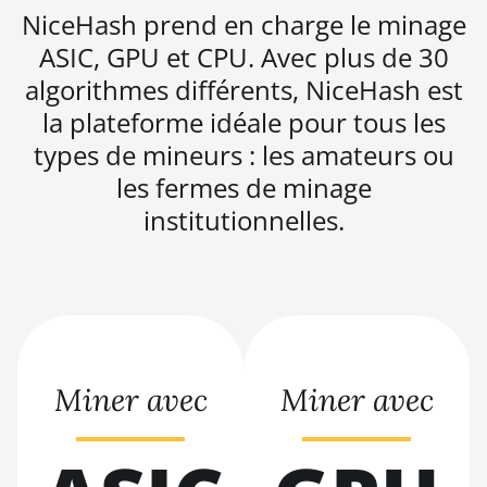
BITMAIN AntMiner
NiceHash prend en charge le minage
K5
ASIC, GPU et CPU. Avec plus de 30
BITMAIN AntMiner
algorithmes différents, NiceHash est
K7
la plateforme idéale pour tous les
BITMAIN AntMiner
types de mineurs : les amateurs ou
KA3
les fermes de minage
BITMAIN AntMiner
institutionnelles.
KS3 (8.3TH)
BITMAIN AntMiner
KS3 (9.4TH)
BITMAIN AntMiner
KS5
BITMAIN AntMiner
Miner avec
Miner avec
KS5 Pro
BITMAIN AntMiner
KS7