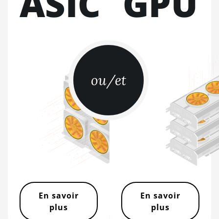
ASIC
GPU
BITMAIN AntMiner
L11 (20Gh)
BITMAIN AntMiner
L11 Hyd. 2U (33Gh)
BITMAIN AntMiner
ou/et
L11 Hyd. 6U (33Gh)
BITMAIN AntMiner
L11 Pro (21Gh)
BITMAIN AntMiner
L3 ++
BITMAIN AntMiner
L3+
BITMAIN AntMiner
L7
En savoir
En savoir
plus
plus
BITMAIN AntMiner
L9 (16Gh)