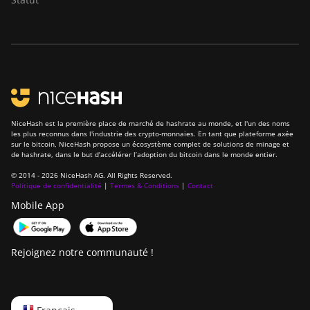
BITMAIN AntMiner
Z15j
BITMAIN Antminer
S19 Hyd. (152Th)
BITMAIN Antminer
S19 Hydro (158Th)
NiceHash est la première place de marché de hashrate au monde, et l'un des noms
les plus reconnus dans l'industrie des crypto-monnaies. En tant que plateforme axée
BITMAIN Antminer
sur le bitcoin, NiceHash propose un écosystème complet de solutions de minage et
S19 XP Hyd (255Th)
de hashrate, dans le but d’accélérer l’adoption du bitcoin dans le monde entier.
© 2014 - 2026 NiceHash AG. All Rights Reserved.
BITMAIN Antminer
Politique de confidentialité
|
Termes & Conditions
|
Contact
S19j (100TH)
Mobile App
BITMAIN Antminer
S19j (90Th)
Rejoignez notre communauté !
BITMAIN Antminer
S19j Pro (96Th)
BITMAIN Antminer
English