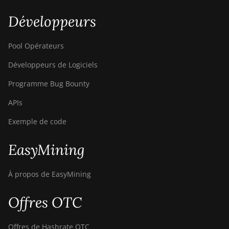
S9
Développeurs
BITMAIN AntMiner
S9 SE
Pool Opérateurs
BITMAIN AntMiner
Développeurs de Logiciels
S9i
Programme Bug Bounty
BITMAIN AntMiner
S9j
APIs
BITMAIN AntMiner
Exemple de code
S9k
EasyMining
BITMAIN AntMiner
T15
À propos de EasyMining
BITMAIN AntMiner
T17
Offres OTC
BITMAIN AntMiner
T17+
Offres de Hashrate OTC