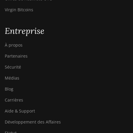
BITMAIN AntMiner
Virgin Bitcoins
T17e
BITMAIN AntMiner
T9+
Entreprise
BITMAIN AntMiner
Z11
À propos
BITMAIN AntMiner
Partenaires
Z11e
Sécurité
BITMAIN AntMiner
Médias
Z11j
Blog
BITMAIN AntMiner
Z15
Carrières
BITMAIN AntMiner
Aide & Support
Z15 Pro
Développement des Affaires
BITMAIN AntMiner
Z15e
Statut