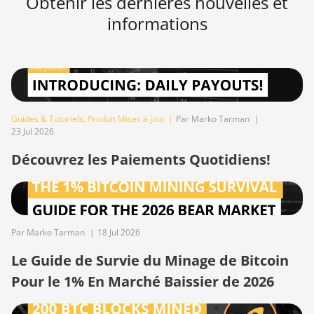
Obtenir les dernières nouvelles et
S17 Pro (50Th)
informations
BITMAIN AntMiner
S17+
BITMAIN AntMiner
S19
BITMAIN AntMiner
Guides & Tutoriels
,
Produit Mises à jour
|
Par Marko Tarman
|
S19 Pro
23 Jul 2026
Découvrez les Paiements Quotidiens!
BITMAIN AntMiner
S19 Pro Hyd.
(184Th)
BITMAIN AntMiner
S19 Pro+ Hyd
Par Marko Tarman
|
18 Jul 2026
(198Th)
Le Guide de Survie du Minage de Bitcoin
BITMAIN AntMiner
Pour le 1% En Marché Baissier de 2026
S19 Pro+ Hyd.
(191Th)