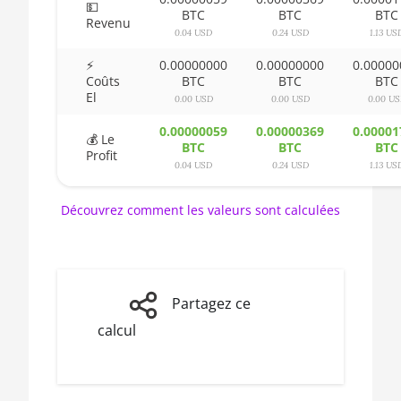
2600
💵
BTC
BTC
BTC
Revenu
🏳ㅤ BSD - B$
0.04 USD
0.24 USD
1.13 US
AMD CPU Ryzen 5
2600X
🇧🇹ㅤ BTN - Nu.
⚡
0.00000000
0.00000000
0.00000
Coûts
BTC
BTC
BTC
AMD CPU Ryzen 5
El
🇧🇼ㅤ BWP
0.00 USD
0.00 USD
0.00 U
3500X
🇧🇾ㅤ BYN
0.00000059
0.00000369
0.00001
💰 Le
AMD CPU Ryzen 5
BTC
BTC
BTC
Profit
3600
🇧🇿ㅤ BZD - BZ$
0.04 USD
0.24 USD
1.13 US
AMD CPU Ryzen 5
🇨🇦ㅤ CAD - CA$
Découvrez comment les valeurs sont calculées
3600X
🇨🇩ㅤ CDF
AMD CPU Ryzen 5
3600XT
🇨🇭ㅤ CHF
AMD CPU Ryzen 5
🇨🇱ㅤ CLP - CL$
Partagez ce
5600X
calcul
🇨🇴ㅤ COP - CO$
AMD CPU Ryzen 5
🇨🇷ㅤ CRC - ₡
7600X
🏳ㅤ CUC - $
AMD CPU Ryzen 7