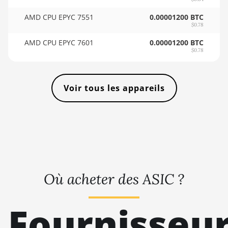
🇸🇴ㅤ SOS - Ssh
AMD RX 6800 16GB
AMD CPU EPYC 7551
0.00001200 BTC
🏳ㅤ SRD - $
$0.78
AMD RX 6800 XT
16GB
🇸🇾ㅤ SYP - SY£
AMD CPU EPYC 7601
0.00001200 BTC
$0.78
AMD RX 6900 XT
🇸🇿ㅤ SZL - L
16GB
🇹🇭ㅤ THB - ฿
AMD RX 6950 XT
Voir tous les appareils
🇹🇭ㅤ TJS - ЅМ
AMD RX 7600
🏳ㅤ TMT - m
AMD RX 7600 XT
🇹🇳ㅤ TND - DT
AMD RX 7700 XT
🇹🇷ㅤ TRY - TL
AMD RX 7800 XT
🇹🇹ㅤ TTD - TT$
Où acheter des ASIC ?
AMD RX 7900 GRE
🇹🇼ㅤ TWD - NT$
AMD RX 7900 XT
Fournisseu
🇹🇿ㅤ TZS - TSh
20GB
🇺🇦ㅤ UAH - ₴