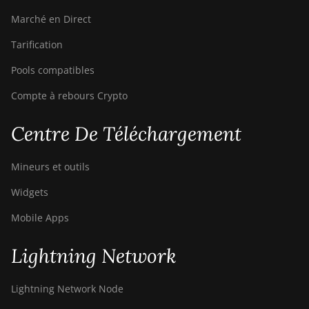
BITMAIN AntMiner
Marché en Direct
S21 XP+ Hyd
(500Th)
Tarification
BITMAIN AntMiner
Pools compatibles
S21+ (216Th)
Compte à rebours Crypto
BITMAIN AntMiner
S21+ Hyd (319Th)
Centre De Téléchargement
BITMAIN AntMiner
S21e XP Hyd
Mineurs et outils
(430Th)
Widgets
BITMAIN AntMiner
S21e XP Hyd 3U
Mobile Apps
(860Th)
Lightning Network
BITMAIN AntMiner
S21j XP Hyd
(495Th/s)
Lightning Network Node
BITMAIN AntMiner