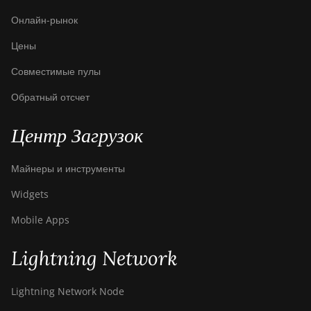
Pro Hyd.
Онлайн-рынок
(184Th)
Цены
BITMAIN
AntMiner S19
Совместимые пулы
Pro+ Hyd
(198Th)
Обратный отсчет
BITMAIN
Центр Загрузок
AntMiner S19
Pro+ Hyd.
(191Th)
Майнеры и инструменты
BITMAIN
Widgets
AntMiner S19
XP (140Th)
Mobile Apps
BITMAIN
Lightning Network
AntMiner S19
XP Hyd 3U
(512Th)
Lightning Network Node
BITMAIN