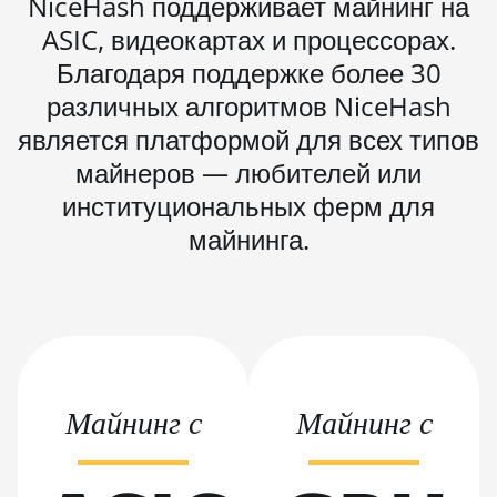
NiceHash поддерживает майнинг на
AMD Radeon
ASIC, видеокартах и процессорах.
VII
Благодаря поддержке более 30
AMD Vega
различных алгоритмов NiceHash
Frontier
Edition
является платформой для всех типов
Auradine
майнеров — любителей или
Teraflux
институциональных ферм для
AH3880
майнинга.
Auradine
Teraflux
AI2500
Auradine
Teraflux
AI3680
Майнинг с
Майнинг с
Auradine
Teraflux
AT1500