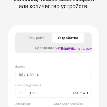
или количество устройств.
Хешрейт
Устройство
Сравнение устройств
⟲ Вернуться к началу
Валюта
🇺🇸ㅤ USD - $
🇪🇺ㅤ EUR - €
Цена электроэнергии
🇺🇸ㅤ USD - $
🤑
USD/kWH
🇨🇳ㅤ CNY - CN¥
Устройство
Количество устройств