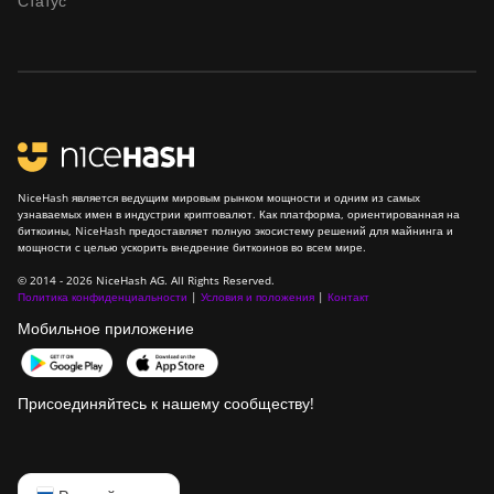
Статус
BITMAIN
AntMiner S21
XP Immersion
(300Th)
BITMAIN
AntMiner S21
XP+ Hyd
(500Th)
NiceHash является ведущим мировым рынком мощности и одним из самых
узнаваемых имен в индустрии криптовалют. Как платформа, ориентированная на
биткоины, NiceHash предоставляет полную экосистему решений для майнинга и
BITMAIN
мощности с целью ускорить внедрение биткоинов во всем мире.
AntMiner S21+
(216Th)
© 2014 - 2026 NiceHash AG. All Rights Reserved.
Политика конфиденциальности
|
Условия и положения
|
Контакт
BITMAIN
Мобильное приложение
AntMiner S21+
Hyd (319Th)
Присоединяйтесь к нашему сообществу!
BITMAIN
AntMiner S21e
XP Hyd (430Th)
English