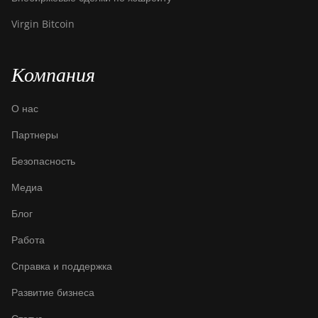
(200Th)
Virgin Bitcoin
BITMAIN
AntMiner S21
Hyd. (335Th)
Компания
BITMAIN
AntMiner S21
О нас
Immersion
(301Th)
Партнеры
BITMAIN
Безопасность
AntMiner S21
Медиа
Pro
Блог
BITMAIN
AntMiner S21
Работа
XP (270Th)
Справка и поддержка
BITMAIN
AntMiner S21
Развитие бизнеса
XP Hyd (473Th)