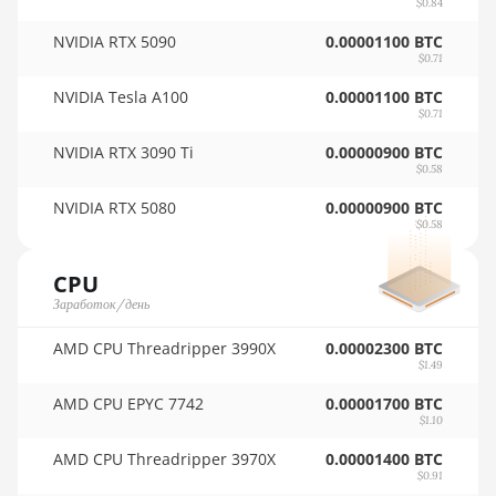
$0.84
16GB
🇷🇴ㅤ RON
NVIDIA RTX 5090
0.00001100 BTC
AMD RX 570
🇷🇸ㅤ RSD - din.
$0.71
4GB
NVIDIA Tesla A100
🇸🇦ㅤ SAR - SR
0.00001100 BTC
AMD RX 570
$0.71
🇸🇧ㅤ SBD - $
8GB
NVIDIA RTX 3090 Ti
0.00000900 BTC
$0.58
🏳ㅤ SCR - SR
AMD RX 5700
8GB
NVIDIA RTX 5080
0.00000900 BTC
🇸🇩ㅤ SDG
$0.58
AMD RX 5700
🇸🇪ㅤ SEK
XT 8GB
CPU
🇸🇬ㅤ SGD - S$
Заработок/день
AMD RX 580
4GB
🏳ㅤ SHP - £
AMD CPU Threadripper 3990X
0.00002300 BTC
$1.49
AMD RX 580
🇸🇱ㅤ SLL - Le
8GB
AMD CPU EPYC 7742
0.00001700 BTC
$1.10
🇸🇴ㅤ SOS - Ssh
AMD RX 590
AMD CPU Threadripper 3970X
0.00001400 BTC
8GB
🏳ㅤ SRD - $
$0.91