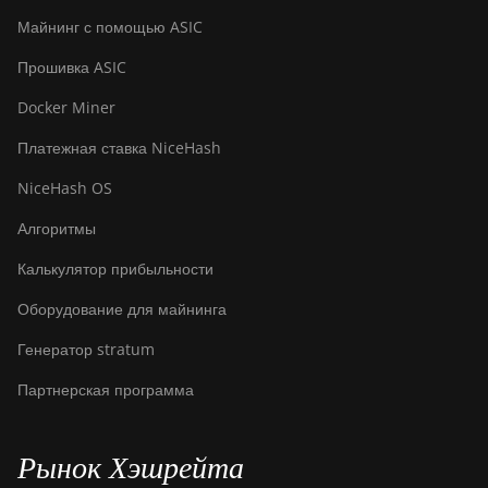
AntMiner S17
Майнинг с помощью ASIC
(53Th)
Прошивка ASIC
BITMAIN
AntMiner S17
Docker Miner
Pro
Платежная ставка NiceHash
BITMAIN
AntMiner S17
NiceHash OS
Pro (50Th)
Алгоритмы
BITMAIN
AntMiner S17+
Калькулятор прибыльности
BITMAIN
Оборудование для майнинга
AntMiner S19
Генератор stratum
BITMAIN
Партнерская программа
AntMiner S19
Pro
BITMAIN
Рынок Хэшрейта
AntMiner S19