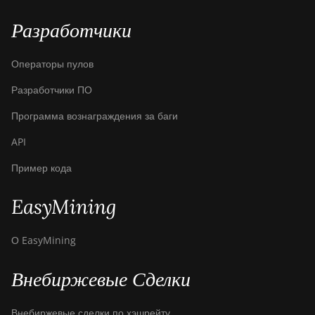
AntMiner S19
Разработчики
XP+ Hyd
(279Th)
Операторы пулов
BITMAIN
AntMiner S19j
Разработчики ПО
Pro (100Th)
Программа вознаграждения за баги
BITMAIN
AntMiner S19j
API
Pro (104Th)
Пример кода
BITMAIN
AntMiner S19j
EasyMining
Pro+ (120Th)
BITMAIN
О EasyMining
AntMiner S19j
Pro++ (125Th)
Внебиржевые Сделки
BITMAIN
AntMiner S21
Внебиржевые сделки по хэшрейту