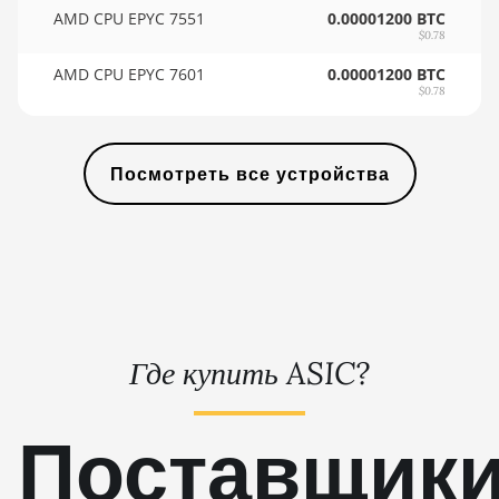
AMD RX 6500
🇸🇾ㅤ SYP - SY£
AMD CPU EPYC 7551
0.00001200 BTC
XT 4GB
$0.78
🇸🇿ㅤ SZL - L
AMD RX 6600
AMD CPU EPYC 7601
0.00001200 BTC
🇹🇭ㅤ THB - ฿
8GB
$0.78
🇹🇭ㅤ TJS - ЅМ
AMD RX 6600
XT 8GB
Посмотреть все устройства
🏳ㅤ TMT - m
AMD RX 6650
🇹🇳ㅤ TND - DT
XT
🇹🇷ㅤ TRY - TL
AMD RX 6700
10GB
🇹🇹ㅤ TTD - TT$
AMD RX 6700
🇹🇼ㅤ TWD - NT$
XT 12GB
Где купить ASIC?
🇹🇿ㅤ TZS - TSh
AMD RX 6750
XT 12GB
🇺🇦ㅤ UAH - ₴
Поставщик
AMD RX 6800
🇺🇬ㅤ UGX - USh
16GB