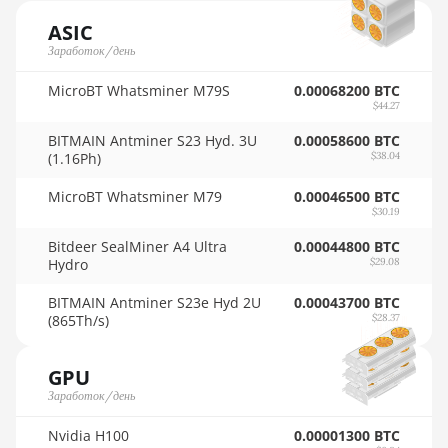
4GB
🇳🇴ㅤ NOK - Nkr
ASIC
AMD RX 470
Заработок/день
🇳🇵ㅤ NPR - NPRs
8GB
MicroBT Whatsminer M79S
0.00068200 BTC
🇳🇿ㅤ NZD - NZ$
$44.27
AMD RX 480
🇴🇲ㅤ OMR
8GB
BITMAIN Antminer S23 Hyd. 3U
0.00058600 BTC
(1.16Ph)
$38.04
🇵🇦ㅤ PAB - B/.
AMD RX 550
4GB
MicroBT Whatsminer M79
0.00046500 BTC
🇵🇪ㅤ PEN - S/.
$30.19
AMD RX 5500
🏳ㅤ PGK - K
Bitdeer SealMiner A4 Ultra
XT 4GB
0.00044800 BTC
Hydro
$29.08
🇵🇭ㅤ PHP - ₱
AMD RX 5500
BITMAIN Antminer S23e Hyd 2U
0.00043700 BTC
XT 8GB
🇵🇰ㅤ PKR - PKRs
(865Th/s)
$28.37
AMD RX 5600
🇵🇱ㅤ PLN - zł
GPU
AMD RX 5600
🇵🇾ㅤ PYG - ₲
Заработок/день
XT 6GB
🇶🇦ㅤ QAR - QR
Nvidia H100
0.00001300 BTC
AMD RX 570