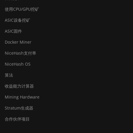
BITMAIN AntMiner Z15 Pro
使用CPU/GPU挖矿
BITMAIN AntMiner Z15e
ASIC设备挖矿
BITMAIN AntMiner Z15j
ASIC固件
BITMAIN Antminer S19
Docker Miner
Hyd. (152Th)
NiceHash支付率
BITMAIN Antminer S19
Hydro (158Th)
NiceHash OS
BITMAIN Antminer S19 XP
算法
Hyd (255Th)
收益能力计算器
BITMAIN Antminer S19j
Mining Hardware
(100TH)
Stratum生成器
BITMAIN Antminer S19j
(90Th)
合作伙伴项目
BITMAIN Antminer S19j Pro
(96Th)