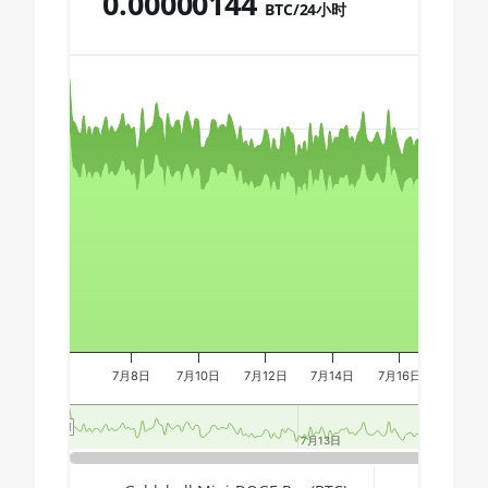
0.00000144
AMD CPU Ryzen 9 7900X
BTC/24小时
🇩🇿ㅤ DZD - DA
AMD CPU Ryzen 9 7950X
Chart
🇪🇬ㅤ EGP
AMD CPU Threadripper
🇪🇷ㅤ ERN - Nfk
1900X
🇪🇹ㅤ ETB - Br
Combination chart with 3 data series.
AMD CPU Threadripper
The chart has 2 X axes displaying Time, and navigator-x-a
1920X
🏳ㅤ FJD - FJ$
The chart has 3 Y axes displaying values, values, and navi
AMD CPU Threadripper
🇫🇰ㅤ FKP - £
1950X
🇬🇪ㅤ GEL
AMD CPU Threadripper
🇬🇭ㅤ GHS - GH₵
2920X
🇬🇮ㅤ GIP - £
AMD CPU Threadripper
2950X
🏳ㅤ GMD - D
7月8日
7月10日
7月12日
7月14日
7月16日
7月18
AMD CPU Threadripper
🇬🇳ㅤ GNF - FG
2970WX
7月13日
7月13日
🇬🇹ㅤ GTQ
AMD CPU Threadripper
2990WX
End of interactive chart.