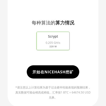
🇯🇴ㅤ JOD - JD
AMD RX 470 8GB
🇯🇵ㅤ JPY - ¥
AMD RX 480 8GB
🏳ㅤ KGS - сом
每种算法的
算力情况
AMD RX 550 4GB
🇰🇭ㅤ KHR
End of interactive chart.
AMD RX 5500 XT 4GB
🇰🇲ㅤ KMF - CF
Scrypt
AMD RX 5500 XT 8GB
0.205 GH/s
🏳ㅤ KPW - W
220 W
AMD RX 5600
🇰🇷ㅤ KRW - ₩
AMD RX 5600 XT 6GB
🇰🇼ㅤ KWD - KD
AMD RX 570 16GB
🇰🇾ㅤ KYD - $
开始在NICEHASH挖矿
AMD RX 570 4GB
🇰🇿ㅤ KZT
AMD RX 570 8GB
*请注意以上计算结果为基于过去硬件性能表现的预测结果，
🇱🇦ㅤ LAK - ₭
AMD RX 5700 8GB
真实数据可能会稍高或稍低，汇率按1 BTC = 64674.50 USD
🇱🇧ㅤ LBP - LB£
兑换。
AMD RX 5700 XT 8GB
🇱🇰ㅤ LKR - SLRs