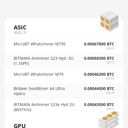
AMD RX 6900 XT 16GB
🇲🇺ㅤ MUR - MURs
AMD RX 6950 XT
🏳ㅤ MVR - Rf
AMD RX 7600
ASIC
🇲🇼ㅤ MWK - MK
收益/天
AMD RX 7600 XT
🇲🇽ㅤ MXN - MX$
MicroBT Whatsminer M79S
0.00067800 BTC
AMD RX 7700 XT
$43.85
🇲🇾ㅤ MYR - RM
AMD RX 7800 XT
BITMAIN Antminer S23 Hyd. 3U
0.00058300 BTC
🇳🇦ㅤ NAD - N$
(1.16Ph)
$37.71
AMD RX 7900 GRE
🇳🇬ㅤ NGN - ₦
MicroBT Whatsminer M79
0.00046200 BTC
AMD RX 7900 XT 20GB
$29.88
🇳🇮ㅤ NIO - C$
AMD RX 7900 XTX 24GB
Bitdeer SealMiner A4 Ultra
0.00044500 BTC
Hydro
🇳🇴ㅤ NOK - Nkr
$28.78
AMD RX 9070
🇳🇵ㅤ NPR - NPRs
BITMAIN Antminer S23e Hyd 2U
0.00043500 BTC
AMD RX 9070 GRE
(865Th/s)
$28.13
🇳🇿ㅤ NZD - NZ$
AMD RX 9070 XT
GPU
🇴🇲ㅤ OMR