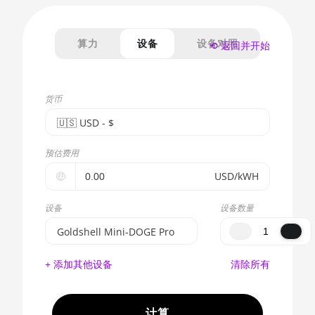
算力
设备
设备对照
⟲ 返回并开始
货币
🇺🇸ㅤ USD - $
🇪🇺ㅤ EUR - €
预估费用
🇺🇸ㅤ USD - $
🤑
USD/kWH
🇨🇳ㅤ CNY - CN¥
设备
设备数量
🇬🇧ㅤ GBP - £
Goldshell Mini-DOGE Pro
🇷🇺ㅤ RUB
BITMAIN AntMiner S17e
+ 添加其他设备
清除所有
(64Th)
- - -
AMD CPU EPYC 7302
🇦🇪ㅤ AED
计算