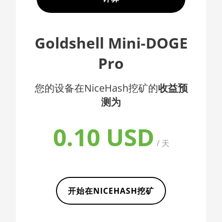
AMD CPU EPYC 7352
🇦🇫ㅤ AFN - Af
AMD CPU EPYC 7402
🇦🇱ㅤ ALL
Goldshell Mini-DOGE
AMD CPU EPYC 7402P
🇦🇲ㅤ AMD
Pro
AMD CPU EPYC 7551
🇧🇶ㅤ ANG - ƒ
AMD CPU EPYC 7601
🇦🇴ㅤ AOA - Kz
您的设备在NiceHash挖矿的
收益预
AMD CPU EPYC 7742
测为
🇦🇷ㅤ ARS - AR$
AMD CPU Ryzen 3 1300X
🇦🇺ㅤ AUD - AU$
0.10 USD
AMD CPU Ryzen 5 1400
🏳ㅤ AWG - ƒ
/ 天
AMD CPU Ryzen 5 1500X
🇦🇿ㅤ AZN - man.
AMD CPU Ryzen 5 1600
🇧🇦ㅤ BAM - KM
AMD CPU Ryzen 5 1600X
开始在NICEHASH挖矿
🏳ㅤ BBD - Bds$
AMD CPU Ryzen 5 2600
🇧🇩ㅤ BDT - Tk