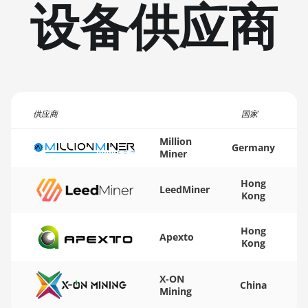
设备供应商
(20Gh)
🏳ㅤ TMT - m
BITMAIN AntMiner L11
🇹🇳ㅤ TND - DT
Hyd. 2U (33Gh)
🇹🇷ㅤ TRY - TL
BITMAIN AntMiner L11
Hyd. 6U (33Gh)
🇹🇹ㅤ TTD - TT$
BITMAIN AntMiner L11 Pro
供应商
🇹🇼ㅤ TWD - NT$
国家
(21Gh)
🇹🇿ㅤ TZS - TSh
Million
Germany
BITMAIN AntMiner L3 ++
Miner
🇺🇦ㅤ UAH - ₴
BITMAIN AntMiner L3+
Hong
LeedMiner
🇺🇬ㅤ UGX - USh
Kong
BITMAIN AntMiner L7
🇺🇾ㅤ UYU - $U
BITMAIN AntMiner L9
Hong
Apexto
(16Gh)
🇺🇿ㅤ UZS
Kong
BITMAIN AntMiner L9
🏳ㅤ VES - Bs.S
X-ON
(17Gh)
China
Mining
🇻🇳ㅤ VND - ₫
BITMAIN AntMiner L9 Hyd