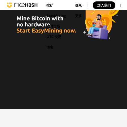
挖矿
登录
加入我们
|
|
EasyMining
更多
实时市场
OTC 交易
博客