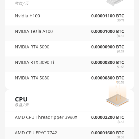
AMD RX Vega 56
收益/天
🇵🇦ㅤ PAB - B/.
AMD RX Vega 64
Nvidia H100
0.00001100 BTC
🇵🇪ㅤ PEN - S/.
$0.71
AMD Radeon Pro VII
NVIDIA Tesla A100
0.00001000 BTC
🏳ㅤ PGK - K
AMD Radeon VII
$0.65
🇵🇭ㅤ PHP - ₱
NVIDIA RTX 5090
0.00000900 BTC
AMD Vega Frontier Edition
$0.58
🇵🇰ㅤ PKR - PKRs
Auradine Teraflux AH3880
NVIDIA RTX 3090 Ti
0.00000800 BTC
🇵🇱ㅤ PLN - zł
$0.52
Auradine Teraflux AI2500
🇵🇾ㅤ PYG - ₲
NVIDIA RTX 5080
0.00000800 BTC
Auradine Teraflux AI3680
$0.52
🇶🇦ㅤ QAR - QR
Auradine Teraflux AT1500
CPU
🇷🇴ㅤ RON
收益/天
Auradine Teraflux AT2880
🇷🇸ㅤ RSD - din.
BITFURY B8
AMD CPU Threadripper 3990X
0.00002200 BTC
$1.42
🇸🇦ㅤ SAR - SR
BITMAIN AntMiner AL1
AMD CPU EPYC 7742
0.00001600 BTC
🇸🇧ㅤ SBD - $
(16.6Th)
$1.03