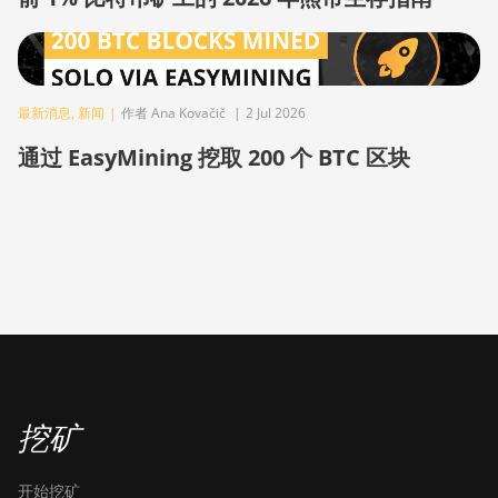
BITMAIN AntMiner S9i
BITMAIN AntMiner S9j
BITMAIN AntMiner S9k
最新消息
,
新闻
|
作者 Ana Kovačič
|
2 Jul 2026
通过 EasyMining 挖取 200 个 BTC 区块
BITMAIN AntMiner T15
BITMAIN AntMiner T17
BITMAIN AntMiner T17+
BITMAIN AntMiner T17e
BITMAIN AntMiner T9+
BITMAIN AntMiner Z11
BITMAIN AntMiner Z11e
挖矿
BITMAIN AntMiner Z11j
BITMAIN AntMiner Z15
开始挖矿