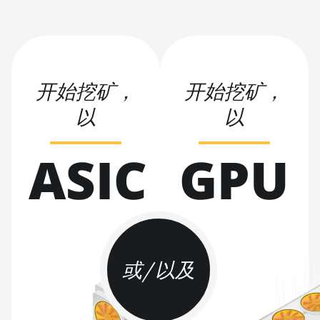
Hyd. (184Th)
BITMAIN AntMiner S19
Pro+ Hyd (198Th)
BITMAIN AntMiner S19
开始挖矿，
开始挖矿，
Pro+ Hyd. (191Th)
以
以
BITMAIN AntMiner S19 XP
(140Th)
ASIC
GPU
BITMAIN AntMiner S19 XP
Hyd 3U (512Th)
BITMAIN AntMiner S19 XP+
Hyd (279Th)
BITMAIN AntMiner S19j Pro
(100Th)
或/以及
BITMAIN AntMiner S19j Pro
(104Th)
BITMAIN AntMiner S19j