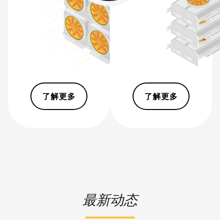
Pro+ (120Th)
BITMAIN AntMiner S19j
Pro++ (125Th)
BITMAIN AntMiner S21
(200Th)
BITMAIN AntMiner S21
Hyd. (335Th)
了解更多
了解更多
BITMAIN AntMiner S21
Immersion (301Th)
BITMAIN AntMiner S21 Pro
BITMAIN AntMiner S21 XP
(270Th)
BITMAIN AntMiner S21 XP
最新动态
Hyd (473Th)
BITMAIN AntMiner S21 XP