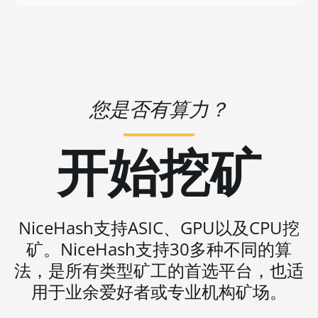
🇻🇺ㅤ VUV - Vt
2U (27Gh)
🏳ㅤ WST - WS$
BITMAIN AntMiner S11
🇨🇫ㅤ XAF - FCFA
BITMAIN AntMiner S15
🇦🇬ㅤ XCD - $
BITMAIN AntMiner S17
您是否有算力？
🏳ㅤ XDR - SDR
BITMAIN AntMiner S17
(53Th)
🇨🇮ㅤ XOF - CFA
开始挖矿
BITMAIN AntMiner S17 Pro
🇵🇫ㅤ XPF - Fr
BITMAIN AntMiner S17 Pro
🇾🇪ㅤ YER - YR
(50Th)
🇿🇦ㅤ ZAR - R
NiceHash支持ASIC、GPU以及CPU挖
BITMAIN AntMiner S17+
矿。NiceHash支持30多种不同的算
🇿🇲ㅤ ZMK - ZK
BITMAIN AntMiner S19
法，是所有类型矿工的首选平台，也适
BITMAIN AntMiner S19 Pro
用于业余爱好者或专业机构矿场。
BITMAIN AntMiner S19 Pro