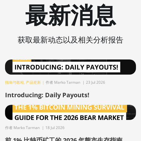
最新消息
Immersion (300Th)
BITMAIN AntMiner S21 XP+
Hyd (500Th)
BITMAIN AntMiner S21+
获取最新动态以及相关分析报告
(216Th)
BITMAIN AntMiner S21+
Hyd (319Th)
BITMAIN AntMiner S21e XP
Hyd (430Th)
指南与教程
,
产品更新
|
作者 Marko Tarman
|
23 Jul 2026
BITMAIN AntMiner S21e XP
Introducing: Daily Payouts!
Hyd 3U (860Th)
BITMAIN AntMiner S21j XP
Hyd (495Th/s)
BITMAIN AntMiner S9
作者 Marko Tarman
|
18 Jul 2026
BITMAIN AntMiner S9 SE
前 1% 比特币矿工的 2026 年熊市生存指南