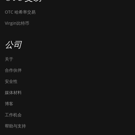
Bitdeer SealMiner A3 Air
OTC 哈希率交易
Bitdeer SealMiner A3
Virgin比特币
Hydro
Bitdeer SealMiner A3 Pro
Air
公司
Bitdeer SealMiner A3 Pro
Hydro
关于
Bitdeer SealMiner A4 Pro
合作伙伴
Air
安全性
Bitdeer SealMiner A4 Pro
媒体材料
Hydro
博客
Bitdeer SealMiner A4 Ultra
Hydro
工作机会
Bitdeer SealMiner DL1 Air
帮助与支持
Bitdeer SealMiner DL1