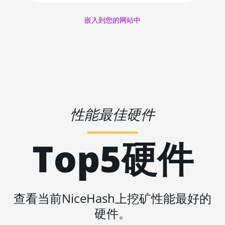
AMD RX 580 4GB
🇱🇷ㅤ LRD - $
嵌入到您的网站中
AMD RX 580 8GB
🏳ㅤ LSL - M
AMD RX 590 8GB
🇱🇹ㅤ LTL - Lt
AMD RX 6500 XT 4GB
🇱🇻ㅤ LVL - Ls
AMD RX 6600 8GB
🇱🇾ㅤ LYD - LD
AMD RX 6600 XT 8GB
性能最佳硬件
🇲🇦ㅤ MAD
AMD RX 6650 XT
🇲🇩ㅤ MDL
AMD RX 6700 10GB
Top5硬件
🇲🇬ㅤ MGA
AMD RX 6700 XT 12GB
🇲🇰ㅤ MKD
AMD RX 6750 XT 12GB
🇲🇲ㅤ MMK
AMD RX 6800 16GB
查看当前NiceHash上挖矿性能最好的
🏳ㅤ MNT - ₮
硬件。
AMD RX 6800 XT 16GB
🇲🇴ㅤ MOP - MOP$