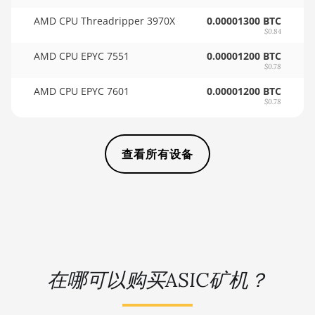
🏳ㅤ SCR - SR
BITMAIN AntMiner D3
AMD CPU Threadripper 3970X
0.00001300 BTC
$0.84
🇸🇩ㅤ SDG
BITMAIN AntMiner D5
AMD CPU EPYC 7551
0.00001200 BTC
🇸🇪ㅤ SEK
BITMAIN AntMiner K5
$0.78
AMD CPU EPYC 7601
0.00001200 BTC
🇸🇬ㅤ SGD - S$
BITMAIN AntMiner K7
$0.78
🏳ㅤ SHP - £
BITMAIN AntMiner KA3
🇸🇱ㅤ SLL - Le
BITMAIN AntMiner KS3
查看所有设备
(8.3TH)
🇸🇴ㅤ SOS - Ssh
BITMAIN AntMiner KS3
🏳ㅤ SRD - $
(9.4TH)
🇸🇾ㅤ SYP - SY£
BITMAIN AntMiner KS5
🇸🇿ㅤ SZL - L
BITMAIN AntMiner KS5 Pro
在哪可以购买ASIC矿机？
🇹🇭ㅤ THB - ฿
BITMAIN AntMiner KS7
🇹🇭ㅤ TJS - ЅМ
BITMAIN AntMiner L11