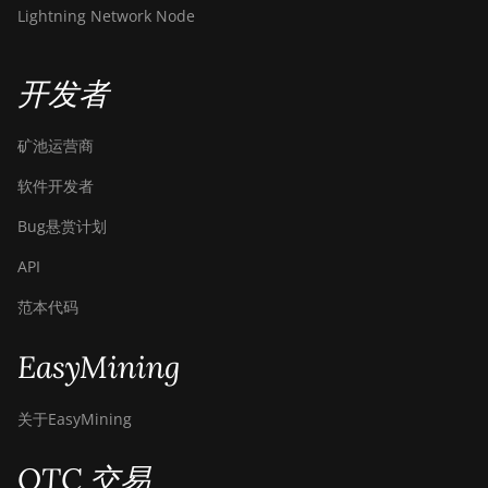
Hydro (145Th)
Lightning Network Node
BITMAIN Antminer T19
Hydro (158Th)
开发者
BITMAIN Antminer T21
(190TH)
矿池运营商
Baikal BK-G28
软件开发者
Baikal Giant X10
Bug悬赏计划
Baikal Giant+
API
Bitdeer SealMiner A2
范本代码
Bitdeer SealMiner A2 Hyd
EasyMining
Bitdeer SealMiner A2 Pro
Air
关于EasyMining
Bitdeer SealMiner A2 Pro
Hyd
OTC 交易