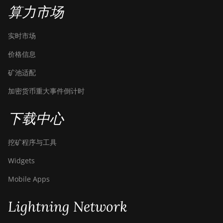
算力市场
BITMAIN Antminer S19j XP
(151TH)
实时市场
BITMAIN Antminer S19k
价格信息
Pro (120Th)
矿池适配
BITMAIN Antminer S23
(580Th)
加密货币重大事件倒计时
BITMAIN Antminer S23
Hyd. (580Th)
下载中心
BITMAIN Antminer S23
挖矿程序与工具
Hyd. 3U (1.16Ph)
Widgets
BITMAIN Antminer S23
Imm. (442Th)
Mobile Apps
BITMAIN Antminer S23e
Hyd 2U (865Th/s)
Lightning Network
BITMAIN Antminer T19