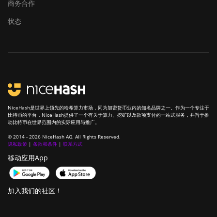
商务合作
Hydro
状态
Bitmain Antminer AL1
Canaan Avalon A15-194T
Canaan Avalon A1566
Canaan Avalon A1566I
Canaan Avalon A15XP-206T
NiceHash是世界上领先的哈希算力市场，同为加密货币业内的知名品牌之一。作为一个专注于
Canaan Avalon A16 (282Th)
比特币的平台，NiceHash提供了一个有关于算力、挖矿以及款项支付的一站式服务，并旨于推
动比特币在世界范围内的实际应用与推广。
Canaan Avalon A16XP
© 2014 - 2026 NiceHash AG. All Rights Reserved.
(300Th)
隐私政策
|
条款和条件
|
联系方式
移动应用App
Canaan Avalon Made
A1346
Canaan Avalon Made
加入我们的社区！
A1366
Canaan Avalon Made