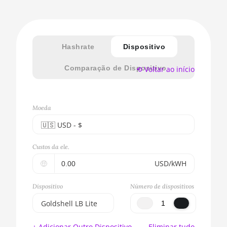
Hashrate
Dispositivo
Comparação de Dispositivo
⟲ Voltar ao início
Moeda
🇺🇸ㅤ USD - $
🇪🇺ㅤ EUR - €
Custos da ele.
🇺🇸ㅤ USD - $
🤑
USD/kWH
🇨🇳ㅤ CNY - CN¥
Dispositivo
Número de dispositivos
🇬🇧ㅤ GBP - £
Goldshell LB Lite
🇷🇺ㅤ RUB
BITMAIN AntMiner
+ Adicionar Outro Dispositivo
Eliminar tudo