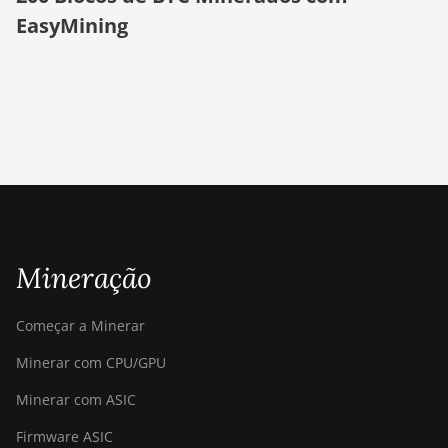
BITMAIN AntMiner
EasyMining
S19 XP+ Hyd
(279Th)
BITMAIN AntMiner
S19j Pro (100Th)
BITMAIN AntMiner
S19j Pro (104Th)
BITMAIN AntMiner
S19j Pro+ (120Th)
Mineração
BITMAIN AntMiner
S19j Pro++ (125Th)
Começar a Minerar
BITMAIN AntMiner
S21 (200Th)
Minerar com CPU/GPU
BITMAIN AntMiner
Minerar com ASIC
S21 Hyd. (335Th)
Firmware ASIC
BITMAIN AntMiner