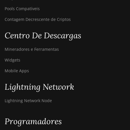
BITMAIN AntMiner
Pools Compatíveis
S21+ Hyd (319Th)
Contagem Decrescente de Criptos
BITMAIN AntMiner
S21e XP Hyd
Centro De Descargas
(430Th)
BITMAIN AntMiner
Mineradores e Ferramentas
S21e XP Hyd 3U
(860Th)
Widgets
BITMAIN AntMiner
Mobile Apps
S21j XP Hyd
(495Th/s)
Lightning Network
BITMAIN AntMiner
S9
Lightning Network Node
BITMAIN AntMiner
S9 SE
Programadores
BITMAIN AntMiner