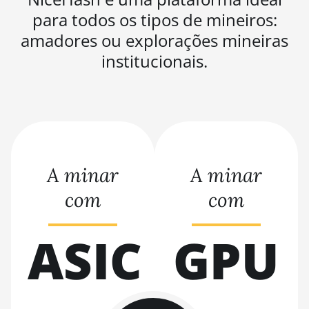
KA3
para todos os tipos de mineiros:
BITMAIN AntMiner
amadores ou explorações mineiras
KS3 (8.3TH)
institucionais.
BITMAIN AntMiner
KS3 (9.4TH)
BITMAIN AntMiner
KS5
BITMAIN AntMiner
KS5 Pro
A minar
A minar
BITMAIN AntMiner
com
com
KS7
BITMAIN AntMiner
ASIC
GPU
L11 (20Gh)
BITMAIN AntMiner
L11 Hyd. 2U (33Gh)