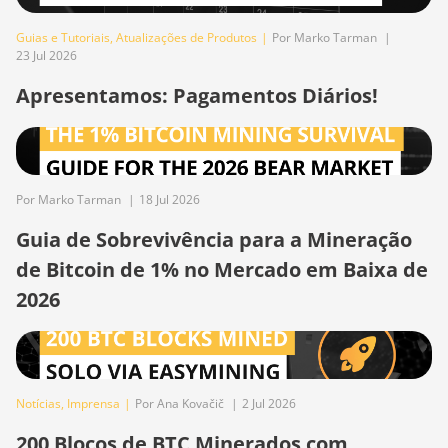
BITMAIN AntMiner
Guias e Tutoriais
,
Atualizações de Produtos
|
Por Marko Tarman
|
S19 Pro
23 Jul 2026
BITMAIN AntMiner
Apresentamos: Pagamentos Diários!
S19 Pro Hyd.
(184Th)
BITMAIN AntMiner
S19 Pro+ Hyd
Por Marko Tarman
|
18 Jul 2026
(198Th)
Guia de Sobrevivência para a Mineração
BITMAIN AntMiner
de Bitcoin de 1% no Mercado em Baixa de
S19 Pro+ Hyd.
(191Th)
2026
BITMAIN AntMiner
S19 XP (140Th)
BITMAIN AntMiner
Notícias
,
Imprensa
|
Por Ana Kovačič
|
2 Jul 2026
S19 XP Hyd 3U
(512Th)
200 Blocos de BTC Minerados com