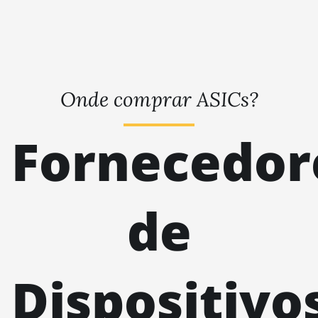
🇹🇭ㅤ THB - ฿
AMD RX 6950 XT
🇹🇭ㅤ TJS - ЅМ
AMD RX 7600
🏳ㅤ TMT - m
AMD RX 7600 XT
🇹🇳ㅤ TND - DT
Onde comprar ASICs?
AMD RX 7700 XT
🇹🇷ㅤ TRY - TL
AMD RX 7800 XT
Fornecedor
🇹🇹ㅤ TTD - TT$
AMD RX 7900 GRE
🇹🇼ㅤ TWD - NT$
AMD RX 7900 XT
🇹🇿ㅤ TZS - TSh
20GB
de
🇺🇦ㅤ UAH - ₴
AMD RX 7900 XTX
24GB
🇺🇬ㅤ UGX - USh
AMD RX 9070
Dispositivo
🇺🇾ㅤ UYU - $U
AMD RX 9070 GRE
🇺🇿ㅤ UZS
AMD RX 9070 XT