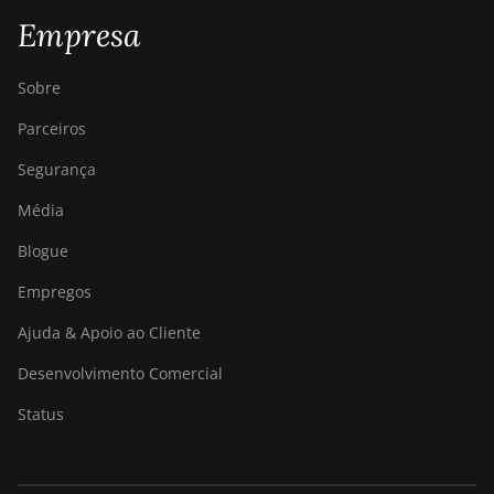
Z11
Empresa
BITMAIN AntMiner
Z11e
Sobre
BITMAIN AntMiner
Parceiros
Z11j
Segurança
BITMAIN AntMiner
Média
Z15
Blogue
BITMAIN AntMiner
Z15 Pro
Empregos
BITMAIN AntMiner
Ajuda & Apoio ao Cliente
Z15e
Desenvolvimento Comercial
BITMAIN AntMiner
Z15j
Status
BITMAIN Antminer
S19 Hyd. (152Th)