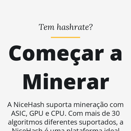
AT1500
Auradine Teraflux
AT2880
Tem hashrate?
BITFURY B8
Começar a
BITMAIN AntMiner
AL1 (16.6Th)
BITMAIN AntMiner
D3
Minerar
BITMAIN AntMiner
D5
BITMAIN AntMiner
K5
A NiceHash suporta mineração com
BITMAIN AntMiner
ASIC, GPU e CPU. Com mais de 30
K7
algoritmos diferentes suportados, a
BITMAIN AntMiner
NiceHash é uma plataforma ideal