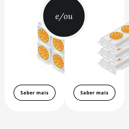
BITMAIN AntMiner
L11 Hyd. 6U (33Gh)
e/ou
BITMAIN AntMiner
L11 Pro (21Gh)
BITMAIN AntMiner
L3 ++
BITMAIN AntMiner
L3+
BITMAIN AntMiner
L7
BITMAIN AntMiner
L9 (16Gh)
Saber mais
Saber mais
BITMAIN AntMiner
L9 (17Gh)
BITMAIN AntMiner
L9 Hyd 2U (27Gh)