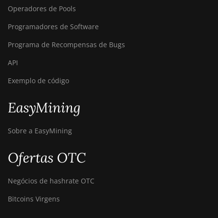
S9i
Operadores de Pools
BITMAIN AntMiner
Programadores de Software
S9j
Programa de Recompensas de Bugs
BITMAIN AntMiner
S9k
API
BITMAIN AntMiner
Exemplo de código
T15
BITMAIN AntMiner
EasyMining
T17
Sobre a EasyMining
BITMAIN AntMiner
T17+
Ofertas OTC
BITMAIN AntMiner
T17e
Negócios de hashrate OTC
BITMAIN AntMiner
T9+
Bitcoins Virgens
BITMAIN AntMiner