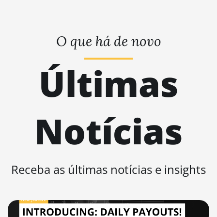
BITMAIN AntMiner
S11
BITMAIN AntMiner
O que há de novo
S15
BITMAIN AntMiner
Últimas
S17
BITMAIN AntMiner
S17 (53Th)
Notícias
BITMAIN AntMiner
S17 Pro
BITMAIN AntMiner
S17 Pro (50Th)
Receba as últimas notícias e insights
BITMAIN AntMiner
S17+
BITMAIN AntMiner
S19