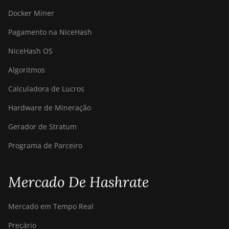
S21 Immersion
Docker Miner
(301Th)
Pagamento na NiceHash
BITMAIN AntMiner
S21 Pro
NiceHash OS
BITMAIN AntMiner
Algoritmos
S21 XP (270Th)
Calculadora de Lucros
BITMAIN AntMiner
Hardware de Mineração
S21 XP Hyd (473Th)
Gerador de Stratum
BITMAIN AntMiner
S21 XP Immersion
Programa de Parceiro
(300Th)
BITMAIN AntMiner
Mercado De Hashrate
S21 XP+ Hyd
(500Th)
Mercado em Tempo Real
BITMAIN AntMiner
S21+ (216Th)
Preçário